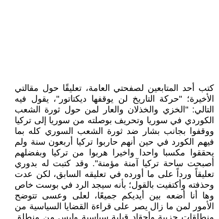
كتب أحد المتابعين لصفحتي العامة، تعليقًا حول مقالتي
الأخيرة؛ "حركة التاريخ لن يوقفها ديكتاتور"، يقول فيه
التالي: "الخزي والخذلان والعار لمن حول ثورة الشعب
الكوردي في سوريا وتحريف بوصلته من سوريا إلى تركيا
ووقفوا بجانب بشار ضد ثورة الشعب السوري كله بما
فيهم الكورد في حين أنهم حاربوا تركيا أربعون سنة ولم
يحققوا مكسبا واحدا واخيرا هربوا من تركيا وبفضلهم
أصبحت ساحة تركيا آمنة مؤمنة". وقد كتبت له بدوري
تعليقاً ورداً على ما أورده في تعليقه السابق، لكن عدت
وحذفته وأكتفيت بالقول؛ بأنه سيجد الرد في بوست خاص
وها أنا أضعه بين أيديكم جميعًا، لعلى وعسى تتوضح
الأمور لمن ما زال يصر على قراءة القضايا السياسية من
منطلقات حزبية وأحقاد قبلية سياسية وليس من منطلق