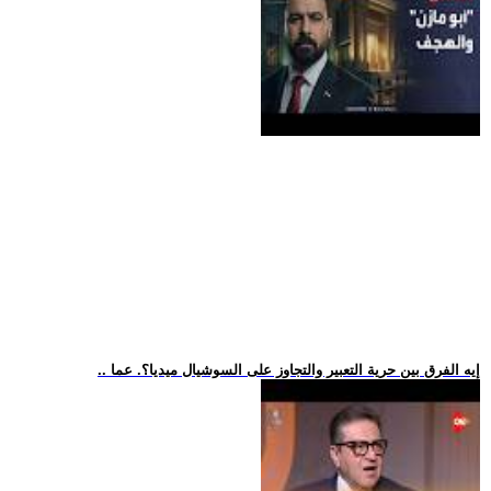
.. إيه الفرق بين حرية التعبير والتجاوز على السوشيال ميديا؟. عما