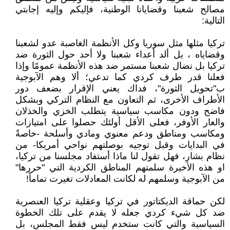
مصالح شعبنا وقضايانا الوطنية، فإليكم وإليه إجابتي
التالية:
تركيا مثلها مثل سوريا وكل الأنظمة الغاصبة عدو لشعبنا
وقضاياه ، بل ألد أعداء شعبنا ولا أحد حول الثورة ضد
تركيا بل نضال شعبنا مستمر ضد هذه الأنظمة عمومًا وإذا
فعلنا قدر طرف كردي كما تدعي؛ ألا وهم الآبوجية
ب"تحويل الثورة"، فداك يعني الإقرار بضعف دور
الأطراف الأخرى، ثم التعاون مع النظام التركي وبشكل
فاضح ودون مكاسب سياسية يتطلب الخزي والخذلان
والعار الأوفر، فعلى الأقل أولئك حصلوا على امتيازات
ومكاسب ومناطق ودعم معنوي ومادي وأسلحة -خاصةً
في البدايات وقبل توجيه بوصلتهم نواحي أمريكا- من
نظام بشار، فهل تقول لنا ماذا أستفاد مجلسنا من تركيا،
او هذه الأخيرة سلمتهم المناطق الكردية التي "حررها"
من الآبوجية وسلمهم له لكانت المعادلات تغيرت تماماً!
لكن حماقة الديكتاتور في تركيا وعقلية تركيا العنصرية
ضد كل شيء كردي جعله لا يقدم على تلك الخطوة
السياسية والتي كانت ستخدم ليس فقط المجلس، بل