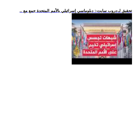
.. تحقيق لـ-دروب سايت-: دبلوماسي إسرائيلي بالأمم المتحدة جمع مع