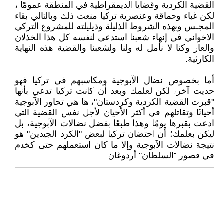
القضية الكردية وقضايا الديمقراطية في المنطقة عمومًا ،
لكن غباء وحماقة وعنصرية تركيا منعت ذلك وبالتالي بقاء
المجلس وبهذه الشروط الذليلة وذيليلته للمشروع التركي
الاخواني في إنهاء شعبنا استدعى لنفسه كل هذا الخذلان
والعار وكنا لا نأمل له ولنا ولشعبنا والقضية هذه النهاية
الكارثية.
أما بخصوص نضال الآبوجية ومكاسبهم في تركيا فهو
حديث آخر، لكن لعلمك وبعد أن كانت تركيا تدعي بأنها
"قبرت القضية الكردية وكردستان"، ها هي تحاور الآبوجية
أحيانًا وتقاتلهم في أكثر الأحيان لأجل نفس القضية التي
ادعت بقبرها يومًا وهذا طبعًا بفضل نضالات الآبوجية، بل
ليكن بعلمك؛ أن احتضان تركيا لبعض "الكرد الجيدين" هو
نتيجة نضالات الآبوجية وإلا ما كان استعملهم حتى كخدم
في قصور "السلطان" أردوغان