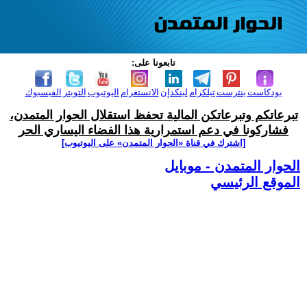
تابعونا على:
بودكاست
بنترست
تيلكرام
لينكدإن
الانستغرام
اليوتيوب
التويتر
الفيسبوك
تبرعاتكم وتبرعاتكن المالية تحفظ استقلال الحوار المتمدن،
فشاركونا في دعم استمرارية هذا الفضاء اليساري الحر
[اشترك في قناة ‫«الحوار المتمدن» على اليوتيوب]
الحوار المتمدن - موبايل
الموقع الرئيسي