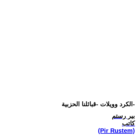
الكرد وويلات -قبائلنا الحزبية-
بير رستم
كاتب
(Pir Rustem)