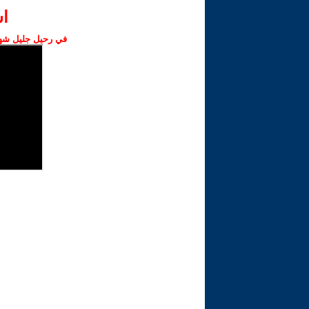
ا‫
في رحيل جليل شهبا