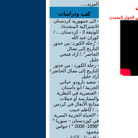
المزيد.....
كتب ودراسات
الحوار المتمدن
-
الى جمهورية كردستان
الاشتراكية المتحدة!،
الوثيقة 3 - كردستان ... /
كوران عبد الله
-
“رحلة الكورد: من جذور
التاريخ إلى نضال
الحاضر”. / أزاد فتحي
خليل
-
رحلة الكورد : من جذور
التاريخ إلى نضال الحاضر /
أزاد خليل
-
سعید بارودو. حیاتي
الحزبیة / ابو داستان
-
العنصرية في النظرية
والممارسة أو حملات
مذابح الأنفال في كردس
... / كاظم حبيب
-
*الحياة الحزبية السرية
في كوردستان – سوريا *
*1898- 2008 * / حواس
محمود
-
افيستا _ الكتاب