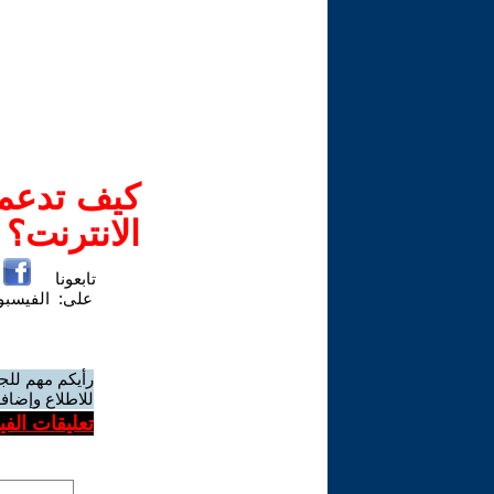
كيف تدعم-
الانترنت؟
تابعونا
على:
الفيسب
رأيكم مهم للج
للاطلاع وإضافة
تعليقات الف