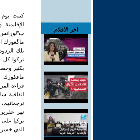
كتبت يوم 
الإقليمية
اخر الافلام
ب"لورانس 
ماگغورك ال
تلك الردود
تركوا كل "
بكثير وحصو
ماغكورك لو
قراءة المر
اتفاقية س
ترجمانهم، 
نهر عفرين
تركيا على 
الذي خسر ا