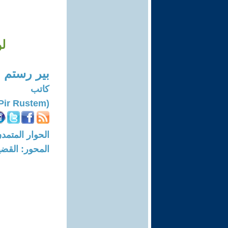
ل
بير رستم
كاتب
(Pir Rustem)
الحوار المتمدن-العدد: 7489 - 23
المحور: القضي