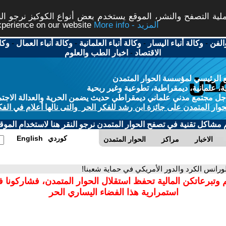
ة التصفح والنشر، الموقع يستخدم بعض أنواع الكوكيز نرجو النق
More info - المزيد
experience on our website
الفن
-
وكالة أنباء اليسار
-
وكالة أنباء العلمانية
-
وكالة أنباء العمال
-
وكا
الاقتصاد
-
اخبار الطب والعلوم
 الرئيسي لمؤسسة الحوار المتمدن
، علمانية، ديمقراطية، تطوعية وغير ربحية
ل مجتمع مدني علماني ديمقراطي حديث يضمن الحرية والعدالة الاجتم
حوار المتمدن على جائزة ابن رشد للفكر الحر والتى نالها أعلام في الفك
م مشاكل تقنية في تصفح الحوار المتمدن نرجو النقر هنا لاستخدام الموقع
كوردي
English
الاخبار
مراكز
الحوار المتمدن
لورانس الكرد والدور الأمريكي في حماية شعبنا!
 وتبرعاتكن المالية تحفظ استقلال الحوار المتمدن، فشاركونا 
استمرارية هذا الفضاء اليساري الحر