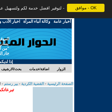
موافق - OK
لتوفير افضل خدمة لكم ولتسهيل عملي
أخبار عامة
-
وكالة أنباء المرأة
-
اخبار الأدب و
الموقع
يسارية
"من أج
حاز ال
إذا لديك
الزوار
اضافة/خدمات
بحث/الارشيف
الصفحة الرئيسية
-
القضية الكردية
-
بير رستم
- 
تبرعاتكم