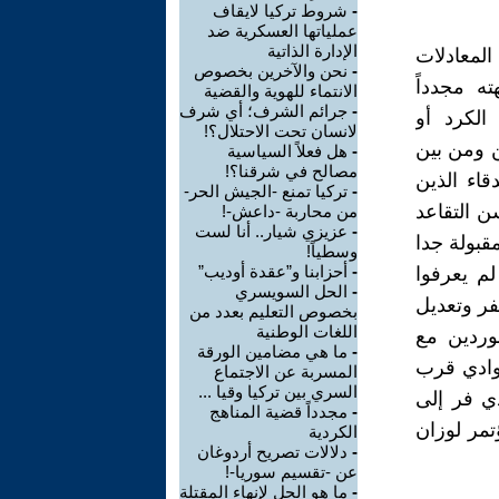
-
شروط تركيا لايقاف
عملياتها العسكرية ضد
الإدارة الذاتية
لمعادلات
-
نحن والآخرين بخصوص
ه مجدداً
الانتماء للهوية والقضية
-
جرائم الشرف؛ أي شرف
الكرد أو
لانسان تحت الاحتلال؟!
ن ومن بين
-
هل فعلاً السياسية
مصالح في شرقنا؟!
قاء الذين
-
تركيا تمنع -الجيش الحر-
ن التقاعد
من محاربة -داعش-!
-
عزيزي شيار.. أنا لست
قبولة جدا
وسطياً!
-
أحزابنا و”عقدة أوديب”
م يعرفوا
-
الحل السويسري
فر وتعديل
بخصوص التعليم بعدد من
اللغات الوطنية
وردين مع
-
ما هي مضامين الورقة
 وادي قرب
المسربة عن الاجتماع
السري بين تركيا وقيا ...
ي فر إلى
-
مجدداً قضية المناهج
تمر لوزان
الكردية
-
دلالات تصريح أردوغان
عن -تقسيم سوريا-!
-
ما هو الحل لإنهاء المقتلة