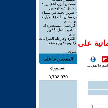
المقدس للزرداشتيين_ /
د. خليل عبدالرحمن
-
عفرين نجمة في سماء
كردستان - الجزء الأول /
بير رستم
-
كردستان مستعمرة أم
مستعبدة دولية؟ / بير
رستم
-
الكرد وخارطة الصراعات
انية على
الإقليمية / بير رستم
المزيد.....
المعجبين بنا على
يبورد
الموبايل
الفيسبوك
3,732,970