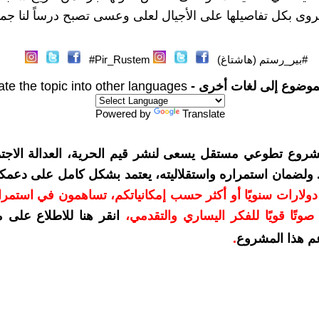
وى بكل تفاصيلها على الأجيال لعلى وعسى تصبح درساً لنا جميع
#بير_رستم (هاشتاغ)
Pir_Rustem#
موضوع إلى لغات أخرى -
ate the topic into other languages
Powered by
Translate
شروع تطوعي مستقل يسعى لنشر قيم الحرية، العدالة الاجتم
. ولضمان استمراره واستقلاليته، يعتمد بشكل كامل على دعمك
دعمكم بمبلغ 10 دولارات سنويًا أو أكثر حسب إمكانياتكم، تساهمون في استم
وتًا قويًا للفكر اليساري والتقدمي
،
انقر هنا للاطلاع على 
م هذا المشروع
.