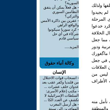
السورية؟
فها ولذلك
-
هل فعلاً يمكن أن يتفق
النظامين السوري
لم يجيدوا
والتركي؟
ى المرحلة
-
عفرين بين ذاكرة الأمس
والواقع الراهن
كرد خدعوا
-
كرد سوريا سيكونوا
ل الخلافة
شركاء في أي حل
سياسي قادم
، مما جعل
ربية ودور
المزيد.....
ا ماگغورك
كي في جعل
وكالة أنباء حقوق
 العلاقات
الإنسان
ية ليس من
-
انسحاب قوات الاحتلال
 الأطراف
من قلنديا وكفر عقب بعد
عدوان خلف عشرات ...
-
مكتب إعلام الأسرى:
السلطات الإسرائيلية لا
تكشف عن العدد الكا ...
 نأمل منه
-
هل أرسل المغرب
 والمنطقة
المهاجرين إلى سبتة