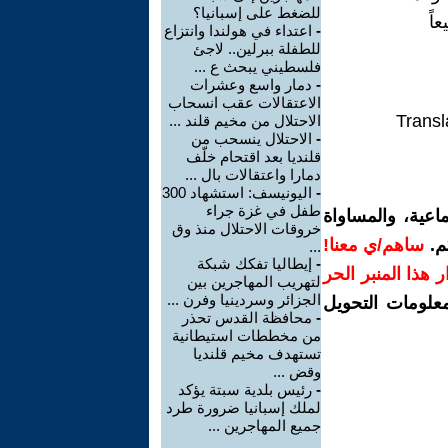
للضغط على إسبانيا؟
اً
-
اعتداء في هولندا وانتزاع
للطفلة ببرلين.. لاجئ
فلسطيني يبحث ع ...
-
دمار واسع وعشرات
الاعتقالات عقب انسحاب
Transl
الاحتلال من مخيم قلند ...
-
الاحتلال ينسحب من
قلنديا بعد اقتحام خلّف
دمارا واعتقالات بال ...
-
اليونيسف: استشهاد 300
طفل في غزة جراء
اعية، والمساواة
خروقات الاحتلال منذ وق
م.
ساهم/ي معنا!
...
-
إيطاليا تفكك شبكة
رار هذا المنبر الحر
لتهريب المهاجرين بين
الجزائر وسردينيا وفرن ...
معلومات التحويل
-
محافظة القدس تحذر
من مخططات استيطانية
تستهدف مخيم قلنديا
وقض ...
-
رئيس بلدية سبتة يؤكد
لملك إسبانيا ضرورة طرد
جميع المهاجرين ...