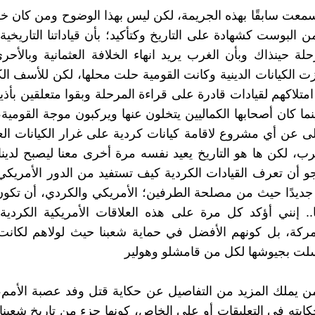
معت سابقًا بهذه الجريمة، لكن ليس بهذا الوضوح ومن كان خل
البوست كشهادة على التاريخ وكتأكيد؛ بأن قياداتنا التاريخية 
حلة حينذاك وبأن الغرب يريد انهاء الخلافة العثمانية وبالأحر
ت الكيانات الدينية وكانت القومية حلت محلها، لكن للأسف ال
متلاكهم لقيادات قادرة على قراءة المرحلة وبقوا متعلقين بأذيا
ينما كان أصحابها الكماليين يتخلون عنها ويركبون موجة القومية
ى عن أي مشروع لاقامة كيانات كردية على غرار الكيانات الع
ب، لكن ها هو التاريخ يعيد نفسه مرة أخرى معنا ليصبح لدين
جو أن تعرف القيادات الكردية كيف تستفيد من الدور الأمري
اً جديدًا حيث من مصلحة الطرفين؛ الأمريكي والكردي، أن تكون
ا.. إنني أؤكد كل مرة على هذه العلاقات الأمريكية الكرد
مركة، بل كونهم الأفضل في حماية شعبنا حيث لولاهم لكانت
لت بجيوشها لكل من قامشلو وهولير
من يملك المزيد من التفاصيل عن حكاية قتل وفد عصبة الأمم،
كايته في التعليقات أو على الخاص، كونها جزء من تاريخ شعبنا