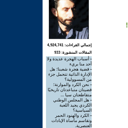
إجمالي القراءات: 4,924,741
المقالات المنشورة: 933
-
أسباب الهجرة عديدة ولا
أحد منا بريء
-
قضية هجرة شعبنا؛ هل
الإدارة الذاتية تتحمل جزء
من المسوولية؟
-
نحن الكرد والموارنة؛
قضيتان متباعدتان تاريخيًا
متقاطعتان سيا ...
-
هل المجلس الوطني
الكردي يجيد اللعبة
السياسية؟
-
الكرد والهنود الحمر
وتقاسم مأساة الإبادات
العنصرية.