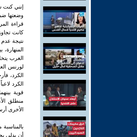
إنني كنت س
وضعتها ضمن 
قراءة المر
كانت تجاوز
نتيجة عدم ا
المنهارة، ب
الغرب يتخل
لورنس العر
الكرد، فأر
الكرد لاعب
قوية بينهم
منطلق الأ
الأخرى أرس
بالمناسبة 
أن يدلي بح