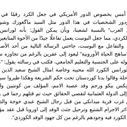
أمس بخصوص الدور الأمريكي في جعل الكرد رقمًا في ا
 ودور الشخصيات في هذا الدور مثل السيد ماگغورك وشبهت
العرب" بالنسبة لشعبنا، وبأن يمكن القول: بأنه لورانس 
كردي، مما جعل البوست يعمل تفاعلًا جيدًا من الأخوة المتابعي
 والتفاعل مع البوست، جاءتني الرسالة التالية من أحد الأصد
مباهج الحياة الأوروبية" ليعود إلى عفرين بالرغم من تجاوزه س
له على الجنسية والتعليم الجامعي، فكتب في رسالته يقول: "م
رانس الكورد الله محييه وخاصة امثال الشيخ سعيد الذين ل
حلة وقالوا بدنا كوردستان تحت حكم الشريعة وهكذا طيروا سي
ايكس بيكو ورجم وفد عصبة الامم، المؤلف من كونتيين ول
إلى الدولة العثمانية لتقصي الحقائق حيث تم قتلهم رجما في
 غرب قرية ميدانكي من قبل رجال الشيخ عبدي خوجة والذ
اثر الاجرام الشنيع وترحيل جثث الوفد إلى اوروبا قبل عقد مؤ
لكورد فيه وجودهم بالرغم من كل جهود الوفد الكوردي".