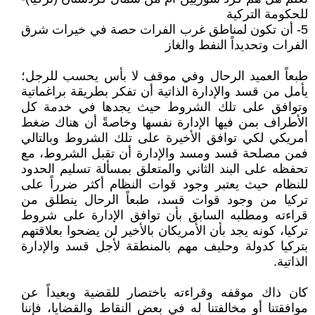
للحكومة التركية
5- أن تكون لمناطق غرب الفرات حصة في خيرات شرق
الفرات وتحديداً النفط والغاز
طبعاً العميد الرحال وفي موقف لا بأس يحسب للرجل؛
يأمل من قسد والإدارة الذاتية أن تفكر بطريقة براغماتية
وتوافق على تلك الشروط حيث يجدها في خدمة كل
الأطراف بمن فيها الإدارة نفسها وخاصةً أن هناك ضغط
أمريكي لكي توافق الأخيرة على تلك الشروط وبالتالي
فمن مصلحة قسد ومسد والإدارة أن تقبل الشروط، مع
تحفظه على البند الثاني والمتعلق بمسألة تسليم الحدود
للنظام حيث يعتبر وجود قوات النظام أكثر ضرراً على
تركيا من وجود قوات قسد، طبعاً الرحال ينطلق من
قراءته ومطلبه السابق بأن توافق الإدارة على شروط
تركيا، كونه يجد بأن الأمريكان بالأخير لن يضحوا بعلاقتهم
بتركيا كدولة وحليف مهم بالمنطقة لأجل قسد والإدارة
الذاتية.
كان ذاك موقفه وقراءته باختصار للقضية وبعيداً عن
موافقتنا أو مخالفتنا له في بعض النقاط والقضايا، فإننا