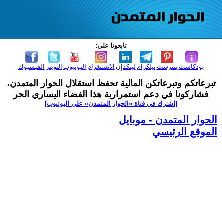
تابعونا على:
بودكاست
بنترست
تيلكرام
لينكدإن
الانستغرام
اليوتيوب
التويتر
الفيسبوك
تبرعاتكم وتبرعاتكن المالية تحفظ استقلال الحوار المتمدن،
فشاركونا في دعم استمرارية هذا الفضاء اليساري الحر
[اشترك في قناة ‫«الحوار المتمدن» على اليوتيوب]
الحوار المتمدن - موبايل
الموقع الرئيسي