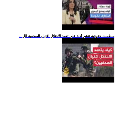
.. منظمات حقوقية تنشر أدلة على تعمد الاحتلال اغتيال الصحفية الل