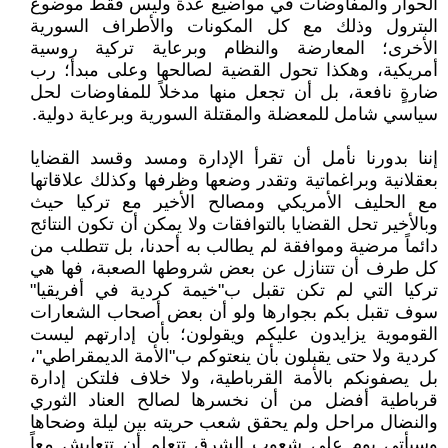
الحوار والمفاوضات في مواضيع عدة وليس فقط موضوع
البترول وذلك مع كل المكونات والأطراف السورية
الأخرى؛ المعارضة والنظام وبرعاية تركية روسية
أمريكية، وهكذا تحول القضية لصالحها وعلى مبدأ؛ رب
ضارةٍ نافعة، بل أن تجعل منها مدخلاً للمفاوضات لحل
سياسي شامل للمعضلة والمقتلة السورية وبرعاية دولية.
إننا بدورنا نأمل أن تقرأ الإدارة ومسد وقسد القضايا
بعقلانية وبراغماتية وتقدر وضعها وظرفها وكذلك علاقاتها
مع الحليف الأمريكي ومصالح الأخير مع تركيا حيث
وبالأخير تحل القضايا بالتوافقات ولا يمكن أن تكون النتائج
دائماً مرضية وموافقة لم يطالب به أحدنا، بل تتطلب من
كل طرف أن تتنازل عن بعض شروطها الصعبة، فها هي
تركيا التي لم تكن تقبل ب"خيمة كردية في أفريقيا"
سوف تقبل بكم بجوارها ولو أن بعض أصحاب الشعارات
القوموية يزايدون عليكم ويقولون؛ بأن إدارتهم ليست
كردية ولا حتى يقبلون بأن ينعتوكم ب"الأمة الديمقراطي"،
بل يصفونكم بالأمة القرباطية، ولا خلاف فلتكن إدارة
قرباطية أفضل من أن نخسرها لصالح العناد الثوري
والنضال مراحل ولم يحقق شعب حريته بين ليلة وضحاها
وسيأتي يوم على شعوب الشرق تتعلم أن تتعايش معاً