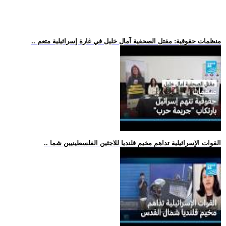
.. منظمات حقوقية: مقتل الصحفية آمال خليل في غارة إسرائيلية متعم
.. القوات الإسرائيلية تداهم مخيم قلنديا للاجئين الفلسطينيين شما