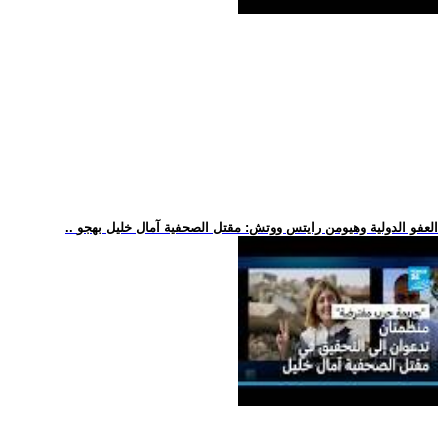
.. العفو الدولية وهيومن رايتس ووتش: مقتل الصحفية آمال خليل بهجو