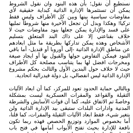
نستطيع أن نقول؛ بأن هذه البنود وان نقول الشروط
يمكن أن تستثمرها الإدارة الذاتية كبداية حقيقية لأي
مفاوضات سياسية بينها وبين كل الأطراف وليس فقط
تركيا! وهكذا وبدل أن تجعل الأخيرة منها شروطاً تمليها
على قسد والإدارة يمكن جعلها بنود مفاوضات حيث لا
خلاف بقناعتي إلا على ذاك البند المتعلق بتسليم
الأشخاص وهذه يمكن تداركها بطريقة ما مثل ابعادهم
عن مناطق الإدارة الذاتية -إلى أوروبا أو قنديل- أما باقي
البنود فيمكن التفاوض حولها والقبول بها أو ايجاد صيغة
ومخرجات افضل لها بما يتناسب مصلحة كل الأطراف
حيث لا خلاف حول البندين الأول والثالث بحكم مشروع
الإدارة الذاتية ليس انفصالي، بل دولة فيدرالية اتحادية.
وبالتالي حماية الحدود تعود للمركز، كما أن ابعاد الآليات
الثقيلة والقواعد والمقرات العسكرية ليست بمشكلة
وخاصةً تم الاتفاق عليه، كما أن قوات الآسايش والشرطة
المدنية وادارات البلدات ستبقى بيد الإدارة الذاتية ولن
يتغير شيء، فقط ابعاد الآليات الثقيلة والمقرات، كما قلنا،
أما بخصوص الموارد وتوزيع الحصص فهذه ربما تكون
نافعة للإدارة بحيث تفتح الأبواب أمامها في فتح باب