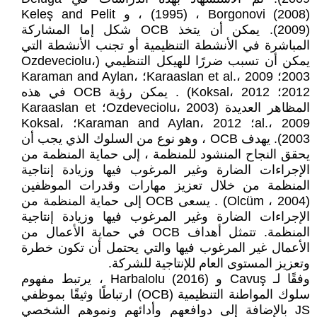
(1995) ، Borgonovi (2008) ، و Keleş and Pelit
(2009). يمكن أن يتخذ OCB شكل إما المشاركة
المباشرة في الأنشطة التنظيمية أو تجنب الأنشطة التي
يمكن أن تسبب ضررًا للهيكل التنظيمي (Ozdeveciolu،
2003؛ Karaaslan et al.، 2009؛ Karaman and Aylan،
2012؛ Koksal، 2012) . يمكن رؤية OCB في هذه
المظاهر العديدة (Ozdeveciolu، 2003؛ Karaaslan et
al.، 2009؛ Karaman and Aylan، 2012؛ Koksal،
2003). يهدف OCB ، وهو نوع من السلوك الذي يجب أن
يحقق النجاح المنشود للمنظمة ، إلى حماية المنظمة من
الإجراءات الضارة وغير المرغوب فيها وزيادة إنتاجية
المنظمة من خلال تعزيز مهارات وقدرات الموظفين
(Olcüm ، 2004) . يسعى OCB إلى حماية المنظمة من
الإجراءات الضارة وغير المرغوب فيها وزيادة إنتاجية
المنظمة. تتمثل أهداف OCB في حماية الأعمال من
الأعمال غير المرغوب فيها والتي يحتمل أن تكون خطرة
وتعزيز المستوى العام للإنتاجية للشركة.
وفقًا لـ Cavuş و Harbalolu (2016) ، يرتبط مفهوم
سلوك المواطنة التنظيمية (OCB) ارتباطًا وثيقًا بموظفي
JS بالإضافة إلى دوافعهم وأدائهم ونموهم الشخصي