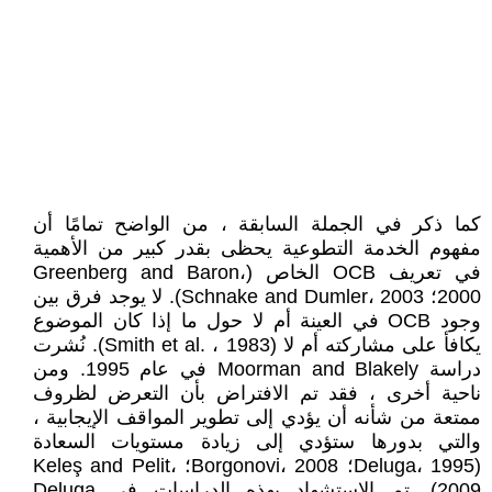
كما ذكر في الجملة السابقة ، من الواضح تمامًا أن
مفهوم الخدمة التطوعية يحظى بقدر كبير من الأهمية
في تعريف OCB الخاص (Greenberg and Baron،
2000؛ Schnake and Dumler، 2003). لا يوجد فرق بين
وجود OCB في العينة أم لا حول ما إذا كان الموضوع
يكافأ على مشاركته أم لا (Smith et al. ، 1983). نُشرت
دراسة Moorman and Blakely في عام 1995. ومن
ناحية أخرى ، فقد تم الافتراض بأن التعرض لظروف
ممتعة من شأنه أن يؤدي إلى تطوير المواقف الإيجابية ،
والتي بدورها ستؤدي إلى زيادة مستويات السعادة
(Deluga، 1995؛ Borgonovi، 2008؛ Keleş and Pelit،
2009). تم الاستشهاد بهذه الدراسات في Deluga