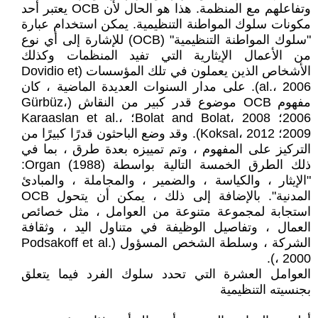
وتفاعلهم مع المنظمة. هذا هو الحال لأن OCB يعتبر أحد
مكونات سلوك المواطنة التنظيمية. يمكن استخدام عبارة
"سلوك المواطنة التنظيمية" (OCB) للإشارة إلى أي نوع
من الأعمال الإيثارية التي تفيد المنظمات وكذلك
الأشخاص الذين يعملون في تلك المؤسسات (Dovidio et
al.، 2006). على مدار السنوات العديدة الماضية ، كان
مفهوم OCB موضوع قدر كبير من النقاش (Gürbüz،
2006؛ Bolat and Bolat، 2008؛ Karaaslan et al.،
2009؛ Koksal، 2012). وقد وضع الباحثون قدرًا كبيرًا من
التركيز على المفهوم ، وتم تمييزه بعدة طرق ، بما في
ذلك الطرق الخمسة التالية بواسطة Organ (1988):
"الإيثار ، والكياسة ، والضمير ، والمجاملة ، والمبادئ
المدنية". بالإضافة إلى ذلك ، يمكن أن يتحول OCB
استجابة لمجموعة متنوعة من العوامل ، مثل خصائص
العمال ، وتفاصيل الوظيفة في متناول اليد ، وثقافة
الشركة ، وسلطة الشخص المسؤول (Podsakoff et al.
، 2000).
العوامل العشرة التي تحدد سلوك الفرد فيما يتعلق
بجنسيته التنظيمية