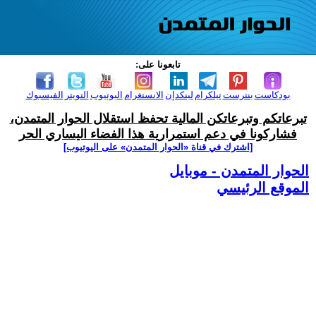
تابعونا على:
بودكاست
بنترست
تيلكرام
لينكدإن
الانستغرام
اليوتيوب
التويتر
الفيسبوك
تبرعاتكم وتبرعاتكن المالية تحفظ استقلال الحوار المتمدن،
فشاركونا في دعم استمرارية هذا الفضاء اليساري الحر
[اشترك في قناة ‫«الحوار المتمدن» على اليوتيوب]
الحوار المتمدن - موبايل
الموقع الرئيسي