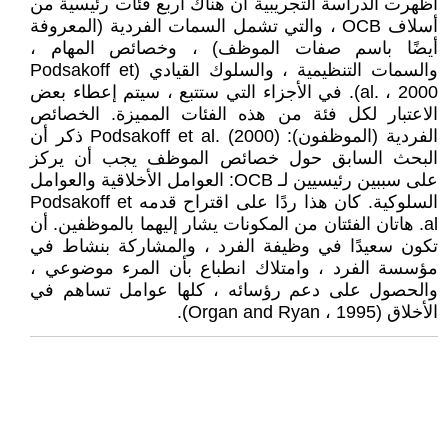
أظهرت الدراسة التجريبية أن هناك أربع فئات رئيسية من
أسلاف OCB ، والتي تشمل السمات الفردية (المعروفة
أيضًا باسم صفات الموظف) ، وخصائص المهام ،
والسمات التنظيمية ، والسلوك القيادي (Podsakoff et
al. ، 2000). في الأجزاء التي ستتبع ، سيتم إعطاء بعض
الاعتبار لكل فئة من هذه الفئات المميزة. الخصائص
الفردية (الموظفون): Podsakoff et al. (2000) ذكر أن
البحث السابق حول خصائص الموظف يجب أن يركز
على سببين رئيسيين لـ OCB: العوامل الأخلاقية والعوامل
السلوكية. كان هذا ردًا على اقتراح قدمه Podsakoff et
al. هاتان الفئتان من المكونات يشار إليهما بالموظفين. أن
تكون سعيدًا في وظيفة الفرد ، والمشاركة بنشاط في
مؤسسة الفرد ، وامتلاك انطباع بأن المرء موضوعي ،
والحصول على دعم رؤسائه ، كلها عوامل تساهم في
الأخلاق (Organ and Ryan ، 1995).