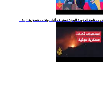
.. قوات تابعة للحكومة اليمنية تستهدف آليات وثكنات عسكرية تابعة