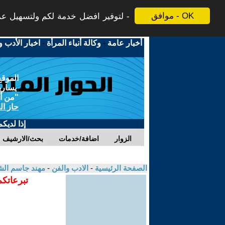
موافق - OK
لتوفير افضل خدمة لكم ولتسهيل عملي
أخبار عامة
-
وكالة أنباء المرأة
-
اخبار الأدب و
الموقع
يسارية
"من أج
حاز ال
إذا لديك
الزوار
اضافة/خدمات
بحث/الارشيف
الصفحة الرئيسية
-
الادب والفن
-
مهند جاسم الش
تبرعاتكم