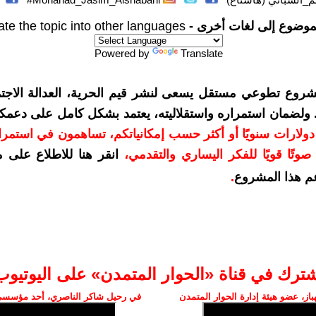
موضوع إلى لغات أخرى -
ate the topic into other languages
Powered by
Translate
شروع تطوعي مستقل يسعى لنشر قيم الحرية، العدالة الاجتم
. ولضمان استمراره واستقلاليته، يعتمد بشكل كامل على دعمك
دعمكم بمبلغ 10 دولارات سنويًا أو أكثر حسب إمكانياتكم، تساهمون في استم
وتًا قويًا للفكر اليساري والتقدمي
،
انقر هنا للاطلاع على 
م هذا المشروع
.
شترك في قناة «الحوار المتمدن» على اليوتيوب
ز، عضو هيئة إدارة الحوار المتمدن
في رحيل شاكر الناصري، أحد مؤسسي 