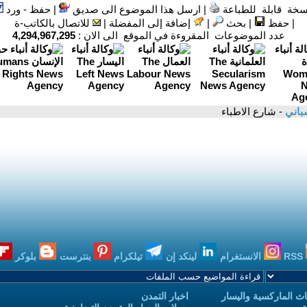
سخة قابلة للطباعة
|
ارسل هذا الموضوع الى صديق
|
حفظ - ورد
|
حفظ
|
بحث
|
إضافة إلى المفضلة
|
للاتصال بالكاتب-ة
عدد الموضوعات المقروءة في الموقع الى الان :
4,294,967,295
باني
- شارع الاطباء
RSS
الانستغرام
لينكد إن
تيلكرام
بنترست
بلوكر
ث الماركسية واليسار
اخبار التمدن