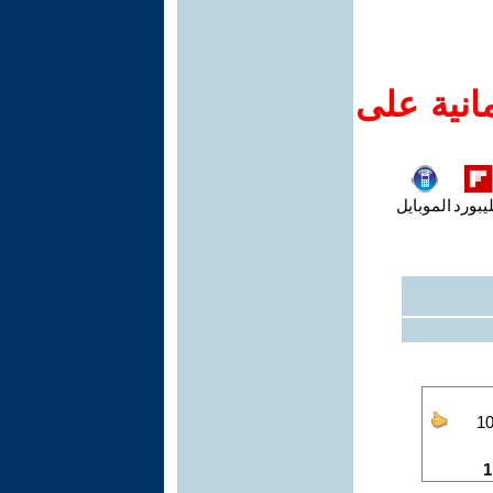
انية على
يبورد
الموبايل