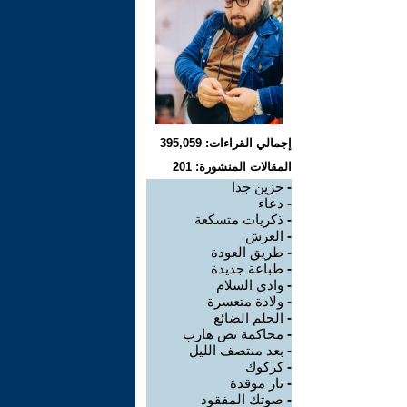
إجمالي القراءات: 395,059
المقالات المنشورة: 201
-
حزين جدا
-
دعاء
-
ذكريات متسكعة
-
العرش
-
طريق العودة
-
طباعة جديدة
-
وادي السلام
-
ولادة متعسرة
-
الحلم الضائع
-
محاكمة نص هارب
-
بعد منتصف الليل
-
كركوك
-
نار موقدة
-
صوتك المفقود