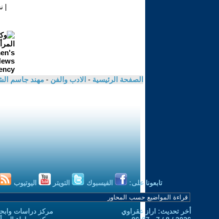
|
ن
الصفحة الرئيسية
-
الادب والفن
-
مهند جاسم الش
تابعونا على:
الفيسبوك
التويتر
اليوتيوب
أخر تحديث: اراز عقراوي
مركز دراسات وابحا