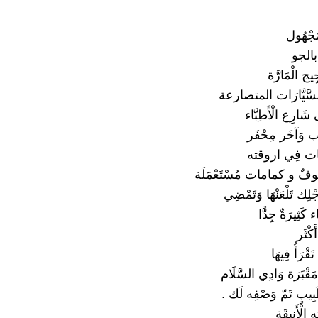
َجْهُول
ر بالجو
ج الْمَارَّة
َّيَّارَات المتصارعة
 شَارِع الْأَطِبَّاء
ب وَآخَر مِحْفَر
فايات فِي اروقته
كُفُوفٌ و كمامات مُسْتَعْمَلَة
ِك تَلْعَنْهَا وَتَمْضِي
 كَثِيرَةٌ جِدًّا
ْثَر
قْرَأُ فِيهَا
مَقْبَرَة وَادِي السَّلَام
َبِيبٍ تَمّ وَصْفِه لَك .
ه الْأَنِيقَة