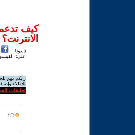
كيف تدعم-
الانترنت؟
تابعونا
على:
الفيسب
رأيكم مهم للج
للاطلاع وإضافة
تعليقات الف