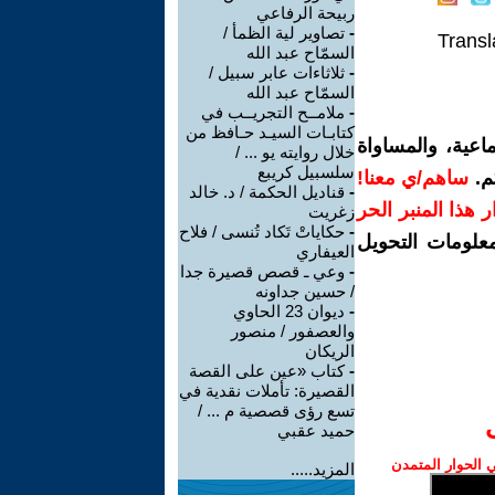
ربيحة الرفاعي
-
تصاوير لية الظمأ /
Transl
السمّاح عبد الله
-
ثلاثاءات عابر سبيل /
السمّاح عبد الله
-
ملامــح التجريــب في
كتابـات السيـد حـافظ من
اعية، والمساواة
خلال روايته يو ... /
سلسبيل كريبع
م.
ساهم/ي معنا!
-
قناديل الحكمة / د. خالد
رار هذا المنبر الحر
زغريت
-
حكاياتْ تَكاد تُنسى / فلاح
معلومات التحويل
العيفاري
-
وعي ـ قصص قصيرة جدا
/ حسين جداونه
-
ديوان 23 الحاوي
والعصفور / منصور
الريكان
-
كتاب «عين على القصة
القصيرة: تأملات نقدية في
تسع رؤى قصصية م ... /
حميد عقبي
الحوار المتمدن
المزيد.....