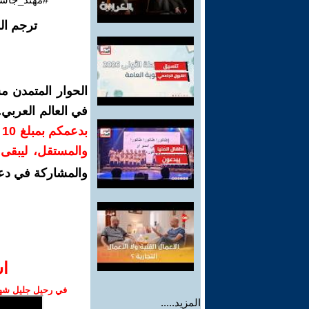
ترجم ال
الحوار المتمدن م
في العالم العربي
ب
والمستقل، ليبقى ص
والمشاركة في دع
ا‫
في رحيل جليل شهبا
المزيد.....