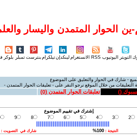
ين الحوار المتمدن واليسار والعلم
وك
التويتر
اليوتيوب
RSS
الانستغرام
لينكدإن
تيلكرام
بنترست
تمبلر
بلوكر
فل
ميع - شارك في الحوار والتعليق على الموضوع
 التعليقات من خلال الموقع نرجو النقر على - تعليقات الحوار المتمدن -
يسبوك (
)
تعليقات الحوار المتمدن (
0
)