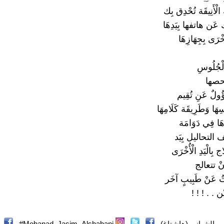
أَنِيقَة تُحْدِق بِك
عَن هاتفها بِيَدِهَا
خْرَى بِجِهَازِهَا
لْجُلُوسِ
فحصها
ؤُولٌ عَنِ تُقِيم
ْسِهَا وَطَرِيقَة كَلَامِهَا
َهَا فِي دَوَامَة
 التحاليل بِيَد
 بِالْيَدِ الْأُخْرَى
َنْ تتعالج
حَثُ عَنْ طَبِيبٍ آخَر
ْن . . ! ! !
_الشباني (هاشتاغ)
Mohanad_Jasim_Alshabani#