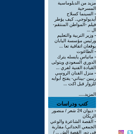
مزيد من الدبلوماسية
المسرحية
-
السينما كسلاح
أيديولوجي.. كيف يؤطر
فيلم -المواطن المنتقم-
ال ...
-
وزير التربية والتعليم
ورئيس مؤسسة اليابان
يوقعان اتفاقية تعا ...
-
الطاغوت
-
ماتياس يايسله يترك
الدوري السعودي ويتولى
القيادة الفنية لفري ...
-
منزل الفنان الروسي
ريبين -بيناتي- يفتح أبوابه
للزوار قبل اكت ...
المزيد.....
كتب ودراسات
-
ديوان 24 شعر / منصور
الريكان
-
القصة الشاعرة والوعي
الجمعي الحداثي/ مقاربة
في دور القصة الش ... /