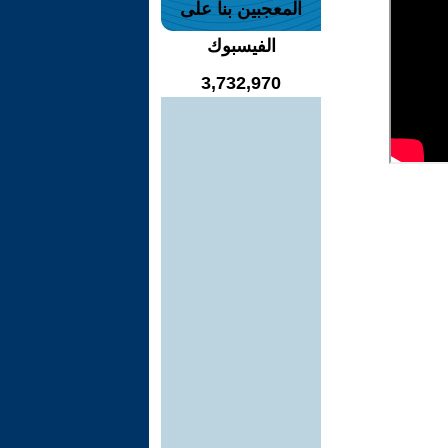
المعجبين بنا على
الفيسبوك
3,732,970