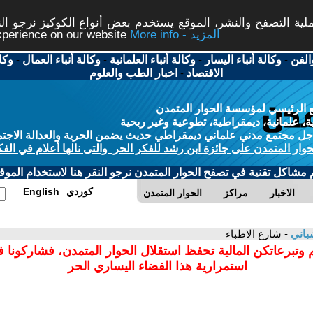
ة التصفح والنشر، الموقع يستخدم بعض أنواع الكوكيز نرجو النق
More info - المزيد
experience on our website
الفن
-
وكالة أنباء اليسار
-
وكالة أنباء العلمانية
-
وكالة أنباء العمال
-
وكا
الاقتصاد
-
اخبار الطب والعلوم
 الرئيسي لمؤسسة الحوار المتمدن
، علمانية، ديمقراطية، تطوعية وغير ربحية
ل مجتمع مدني علماني ديمقراطي حديث يضمن الحرية والعدالة الاجتم
حوار المتمدن على جائزة ابن رشد للفكر الحر والتى نالها أعلام في الفك
م مشاكل تقنية في تصفح الحوار المتمدن نرجو النقر هنا لاستخدام الموقع
كوردي
English
الاخبار
مراكز
الحوار المتمدن
باني
- شارع الاطباء
 وتبرعاتكن المالية تحفظ استقلال الحوار المتمدن، فشاركونا 
استمرارية هذا الفضاء اليساري الحر