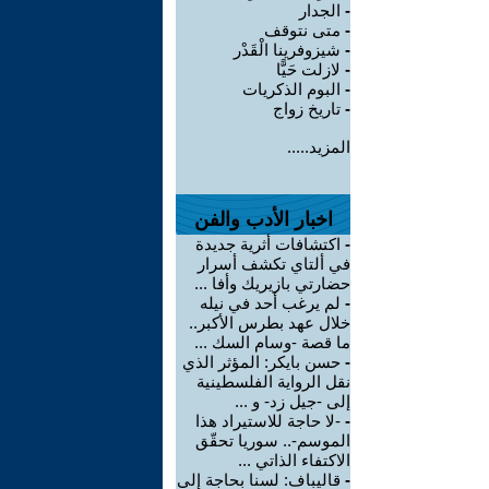
-
الجدار
-
متى نتوقف
-
شيزوفرينا الْقَدْر
-
لازلت حَيًّا
-
البوم الذكريات
-
تاريخ زواج
المزيد.....
اخبار الأدب والفن
-
اكتشافات أثرية جديدة
في ألتاي تكشف أسرار
حضارتي بازيريك وأفا ...
-
لم يرغب أحد في نيله
خلال عهد بطرس الأكبر..
ما قصة -وسام السك ...
-
حسن بايكر: المؤثر الذي
نقل الرواية الفلسطينية
إلى -جيل زد- و ...
-
-لا حاجة للاستيراد هذا
الموسم-.. سوريا تحقّق
الاكتفاء الذاتي ...
-
قاليباف: لسنا بحاجة إلى