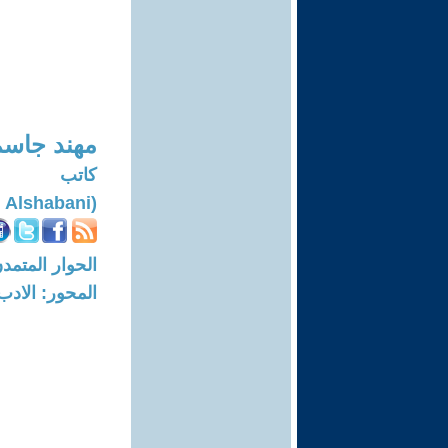
مهند جاسم
كاتب
(Mohanad Jasim Alshabani)
الحوار المتمدن-العدد: 7508 - 23
المحور: الادب