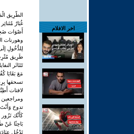
الطَّرِيق الْم
غُبَارٌ مُتَناثِ
اخر الافلام
أَصْوَات ضَجِي
وهورنات الس
لِلدُّخُولِ إلَى
طَرِيق مُتْرِ
تَتَنَاثَر الن
مَعَ بَقَايَا 
تسحقها بِرِجْل
لافتات أَطِبَّاء
ومراجعين أَك
تدوخ وَأَنْتَ تَ
كَأَنَّك تَزُور 
بَاحِثًا عَنْ ط
تَدْخُل عِيَادَتِ