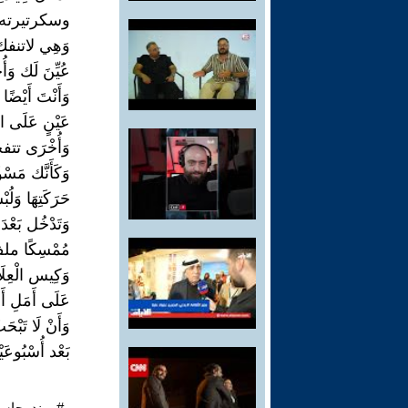
وسكرتيرته الْ
وَهِي لاتنفك 
عُيِّنَ لَك وَأُ
وَأَنْتَ أَيْضًا
عَيْنٍ عَلَى ا
وَأُخْرَى تت
وَكَأَنَّك مَسْ
حَرَكَتِهَا وَلُب
وَتَدْخُل بَعْد
مُمْسِكًا ملف
وَكِيس الْعِلَاج
عَلَى أَمَلِ أ
وَأَنْ لَا تَبْ
بَعْد أُسْبُوعَي
#مهند_جاسم