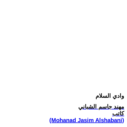
وادي السلام
مهند جاسم الشباني
كاتب
(Mohanad Jasim Alshabani)