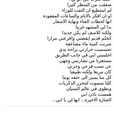
صعقت من المنظر كثيرا
لم استطيع ان التفت للوراء
او ان افكر بالايام والساعات المفقودة
انها لحظات الفناء ونهاية الاسفار
بدا لي المشهد غريبا
ولكنه للاسف لم يكن جديدا
كحلم قديم ايقضني وافزعني مرارا
شربت كمية ماء مضاعفة
تحسست حرارتي براحة يدي
اجلسني ابي في جانب الطريق
مستغربا من تضاريس وجهي
عن سبب فزعي وحزني
كان مريعا ولكنه طبيعيا
كل منا يسير الى حتفه يوما
كلنا سنموت لتتحرر الذكريات
ونطوى في عالم النسيان
همست باذن ابي
الجنازه الاخيرة... انها لي يا ابي...