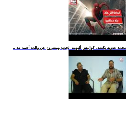
.. محمد عدوية يكشف كواليس ألبومه الجديد ومشروع عن والده أحمد عد