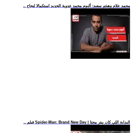
.. محمد علام وهيثم سعيد: ألبوم محمد عدوية الجديد استكمالا لنجاح
.. فيلم Spider-Man: Brand New Day | البداية اللي كان بيتر محتا