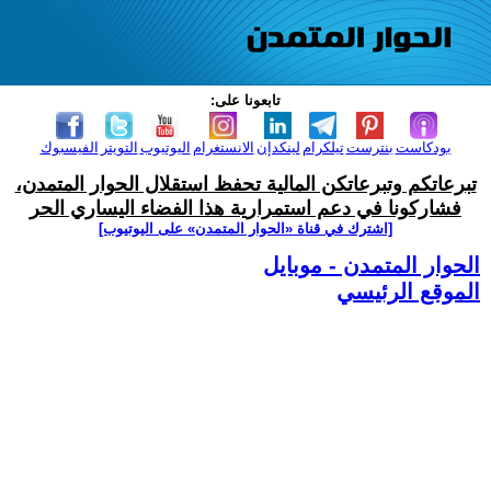
تابعونا على:
بودكاست
بنترست
تيلكرام
لينكدإن
الانستغرام
اليوتيوب
التويتر
الفيسبوك
تبرعاتكم وتبرعاتكن المالية تحفظ استقلال الحوار المتمدن،
فشاركونا في دعم استمرارية هذا الفضاء اليساري الحر
[اشترك في قناة ‫«الحوار المتمدن» على اليوتيوب]
الحوار المتمدن - موبايل
الموقع الرئيسي