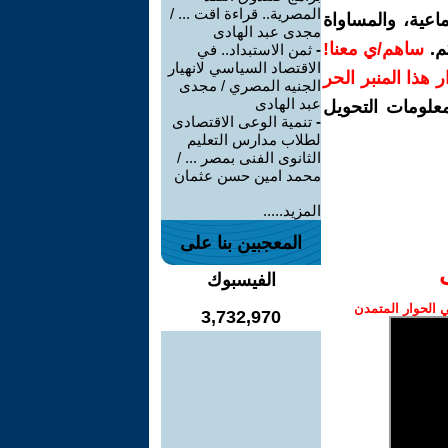
المصرية.. قراءة اقت ... /
اعية، والمساواة
مجدى عبد الهادى
م.
ساهم/ي معنا!
-
ثمن الاستبداد.. في
الاقتصاد السياسي لانهيار
رار هذا المنبر الحر
الجنيه المصري / مجدى
عبد الهادى
معلومات التحويل
-
تنمية الوعى الاقتصادى
لطلاب مدارس التعليم
الثانوى الفنى بمصر ... /
محمد امين حسن عثمان
المزيد.....
المعجبين بنا على
الفيسبوك
الحوار المتمدن
3,732,970