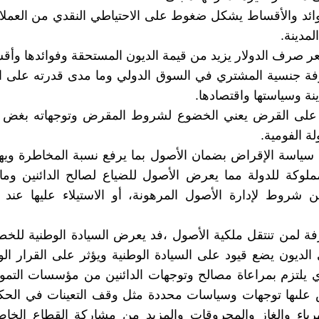
وائد والأقساط يشكل ضغوط على الاحتياطي النقدي من العملات
لمدينة.
عر صرف الدولار يزيد من قيمة الديون المستحقة وفوائدها وأقس
ة جنسية المشتري في السوق الدولي وما مدى قدرته على الت
ينة وسياستها واقتصادها.
على القرض يعني الخضوع لشروط المقرض وتوجهاته بغض 
ة الفومية.
بدأ سياسة الإقراض بضمان الأصول بما يرفع نسبة المخاطرة ويه
ملوكة للدولة مما يعرض الأصول للضياع لصالح الدائنين وم
شروط لإدارة الأصول المرهونة، أو الاستيلاء عليها عند ا
ة لمن تنتقل ملكية الأصول ،فد يعرض السيادة الوطنية للخط
الديون يضع قيود على السيادة الوطنية ويؤثر على القرار الو
ي يلتزم بمراعاة مصالح وتوجهات الدائنين من مؤسسات التموي
 علىها توجهات وسياسات محددة مثل وقف التعينات في الحك
رباء والغاز والمحروقات والمزيد من مشاركة القطاع الخاص