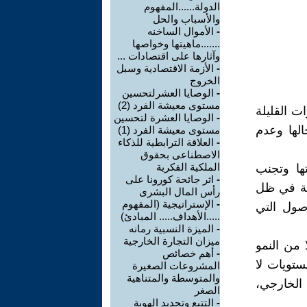
الدولة......المفهوم
والأسباب والحل
-
الأموال الساخنه
.......ماهيتها وخواصها
وآثارها على اقتصادات ...
-
الأزمة الاقتصادية وسبل
الخروج
-
الوصايا العشرلتحسين
مستوى معيشة الفرد (2)
 القليلة
-
الوصايا العشرة لتحسين
لها وعدم
مستوى معيشة الفرد (1)
-
العلاقة الترابطية للذكاء
الاصطناعى بحقوق
الملكية الفكرية
تها وتجنب
-
اثر جائحة كورونا على
هظة في ظل
رأس المال البشرى
-
الإستراتيجية (المفهوم
صول التي
.....الأهداف..... المبادئ)
-
الميزة النسبية رمانه
ميزان التجارة الخارجية
 من النمو
-
أهم خصائص
تويات لا
المشروعات الصغيرة
والمتوسطة والمتناهية
الخارجي،
الصغر
-
التتبع وتحديد الهوية