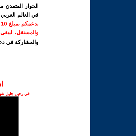
الحوار المتمدن م
في العالم العربي
ب
والمستقل، ليبقى ص
والمشاركة في دع
ا‫
في رحيل جليل شهبا