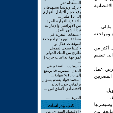
المستدام تفر ...
لاقتصادية
-
تركيا وبولندا تستهدفان
رفع حجم التبادل التجاري
إلى 15 مليار ...
-
اتفاقية التجارة الحرة
بين الأوراسي والإمارات
مايلى:
تبدأ الشهر المق ...
 ومراجعة
-
مبيعات التجزئة في
منطقة اليورو تتراجع خلافا
للتوقعات خلال يو ...
ل أكثر من
-
كينيا تسعى لتمويل
طارئ من البنك الدولي
لى تنظيم
لمواجهة تداعيات حرب إ
...
-
-رويترز-: التضخم في
فرص عمل
المدن المصرية قد يرتفع
إلى 15.6% بنهاية ...
المصريين
-
محمد فؤاد يتقدم بسؤال
برلماني حول العائد
الاقتصادي لاتفاق اس ...
يل.
.
المزيد.....
 وسيطرتها
كتب ودراسات
مانحة من
-
الاقتصاد السوري: من