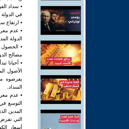
• سداد الف
في الدولة ا
• ارتفاع س
• عدم معرف
الدولة المد
• الحصول 
مصالح الدول
• أحيانا ت
الأصول الم
يفرضوه من 
السداد.
• عدم معرف
التوسع في 
المدين الذ
التي تفرض
أسعار الكه