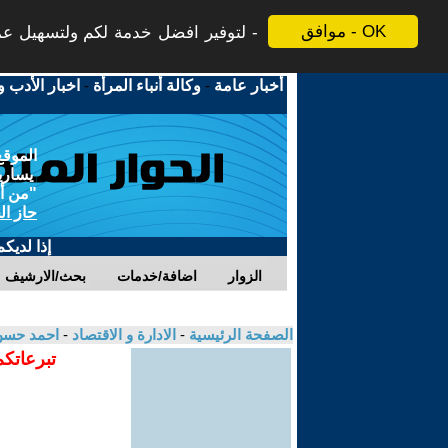
موافق - OK
لتوفير افضل خدمة لكم ولتسهيل عملي
أخبار عامة
-
وكالة أنباء المرأة
-
اخبار الأدب و
الموقع
يسارية
"من أج
حاز ال
إذا لديك
الزوار
اضافة/خدمات
بحث/الارشيف
الصفحة الرئيسية
-
الادارة و الاقتصاد
-
احمد حسن
تبرعاتكم