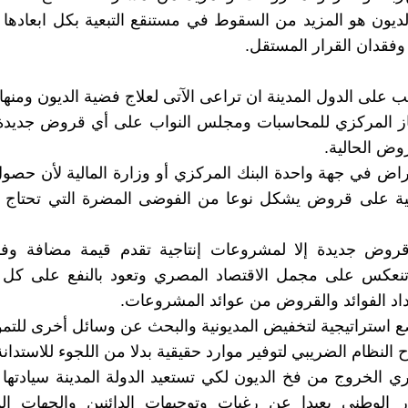
ديون هو المزيد من السقوط في مستنقع التبعية بكل ابعادها ا
وفقدان القرار المستقل.
 على الدول المدينة ان تراعى الآتى لعلاج فضية الديون ومنها 
هاز المركزي للمحاسبات ومجلس النواب على أي قروض جديدة
ض الحالية.
تراض في جهة واحدة البنك المركزي أو وزارة المالية لأن حصو
ة على قروض يشكل نوعا من الفوضى المضرة التي تحتاج ا
وض جديدة إلا لمشروعات إنتاجية تقدم قيمة مضافة و
نعكس على مجمل الاقتصاد المصري وتعود بالنفع على كل 
 الفوائد والقروض من عوائد المشروعات.
استراتيجية لتخفيض المديونية والبحث عن وسائل أخرى للتمو
 النظام الضريبي لتوفير موارد حقيقية بدلا من اللجوء للاستدانة
 الخروج من فخ الديون لكي تستعيد الدولة المدينة سيادتها
ر الوطني بعيدا عن رغبات وتوجيهات الدائنين والجهات ال