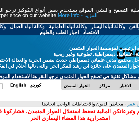
ة التصفح والنشر، الموقع يستخدم بعض أنواع الكوكيز نرجو النق
More info - المزيد
experience on our website
الفن
-
وكالة أنباء اليسار
-
وكالة أنباء العلمانية
-
وكالة أنباء العمال
-
وكا
الاقتصاد
-
اخبار الطب والعلوم
 الرئيسي لمؤسسة الحوار المتمدن
، علمانية، ديمقراطية، تطوعية وغير ربحية
ل مجتمع مدني علماني ديمقراطي حديث يضمن الحرية والعدالة الاجتم
حوار المتمدن على جائزة ابن رشد للفكر الحر والتى نالها أعلام في الفك
م مشاكل تقنية في تصفح الحوار المتمدن نرجو النقر هنا لاستخدام الموقع
كوردي
English
الاخبار
مراكز
الحوار المتمدن
 عمر
- مخاطر الديون والاحتياطات الواجب اتخادها
 وتبرعاتكن المالية تحفظ استقلال الحوار المتمدن، فشاركونا 
استمرارية هذا الفضاء اليساري الحر