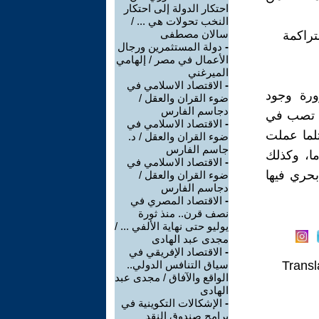
احتكار الدولة إلى احتكار
النخب تحولات هي ... /
سالان مصطفى
تراكمة
-
دولة المستثمرين ورجال
الأعمال في مصر / إلهامي
الميرغني
-
الاقتصاد الاسلامي في
ورة وجود
ضوء القران والعقل /
دجاسم الفارس
اد تصب في
-
الاقتصاد الاسلامي في
ثلما عملت
ضوء القران والعقل / د.
جاسم الفارس
ا، وكذلك
-
الاقتصاد الاسلامي في
حري فيها
ضوء القران والعقل /
دجاسم الفارس
-
الاقتصاد المصري في
نصف قرن.. منذ ثورة
يوليو حتى نهاية الألفي ... /
مجدى عبد الهادى
-
الاقتصاد الإفريقي في
Transl
سياق التنافس الدولي..
الواقع والآفاق / مجدى عبد
الهادى
-
الإشكالات التكوينية في
برامج صندوق النقد