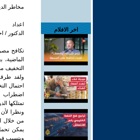
مخاطر الدي
اعداد
اخر الافلام
الدكتور / 
تكافح مصر 
الماضية، 
التخفيف من
ولفد طرقت 
احتمال الت
اضطراب ال
تمتلكها ال
ونظرا لأن 
من خلال ال
يمكن تحمله
ويتسبب فى 