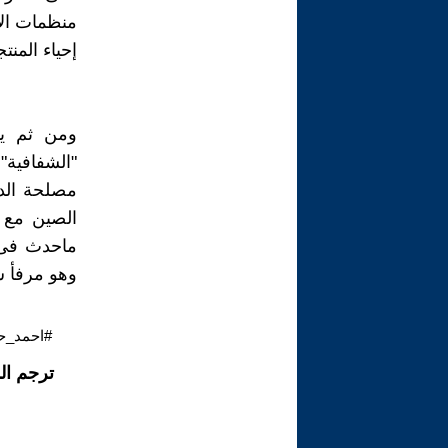
منظمات الإ
إحياء المنت
ومن ثم يم
"الشفافية"
مصلحة الدا
الصين مع 
ماحدث فى 
وهو مرفأ ش
#احمد_ح
ترجم ال