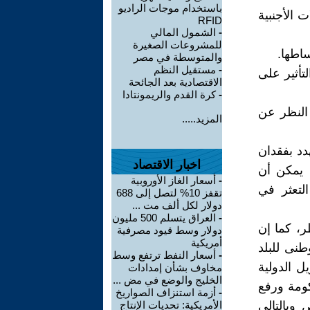
باستخدام موجات الراديو
 الأجنبية
RFID
-
الشمول المالي
للمشروعات الصغيرة
اطها.
والمتوسطة في مصر
-
مستقيل النظم
أثير على
الاقتصادية بعد الجائحة
-
كرة القدم والريمونتادا
النظر عن
المزيد.....
دد بفقدان
اخبار الاقتصاد
ا يمكن أن
-
أسعار الغاز الأوروبية
لتعثر في
تقفز 10% لتصل إلى 688
دولار لكل ألف مت ...
-
العراق يتسلم 500 مليون
ر، كما إن
دولار وسط قيود مصرفية
أمريكية
طنى للبلد
-
أسعار النفط ترتفع وسط
ل الدولية
مخاوف بشأن إمدادات
الخليج والوضع في مض ...
ومة ورفع
-
أزمة استنزاف الصواريخ
 وبالتالي
الأمريكية: تحديات الإنتاج