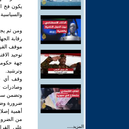
يكون فخ ال
والسياسية 
ومن ثم يجب
رقابة الج
موقف القرو
توحيد الاق
جهة حكومي
وترشيد.
وقف أي قر
وصادرات ت
وتضمن سداد
ضرورة وضع 
أهمية إصلاح
من الضروري
المزيد.....
على القرا