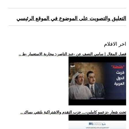
التعليق والتصويت على الموضوع في الموقع الرئيسي
اخر الافلام
.. فصل المقال | سامي النصف عن -عبد الناصر-: محاربة الاستعمار -ط
.. تحت شعار -نزعمو كاملين-... حزب التقدم والاشتراكية يلتقي بساك