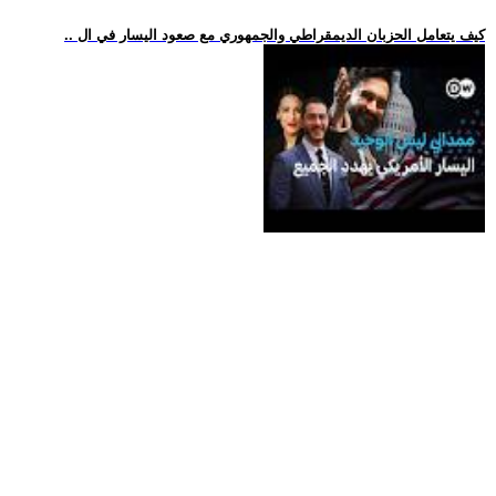
.. كيف يتعامل الحزبان الديمقراطي والجمهوري مع صعود اليسار في ال