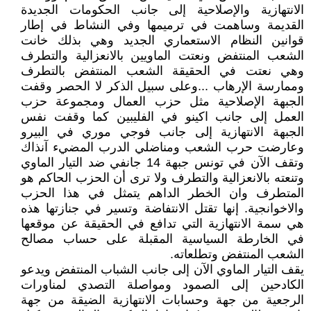
الانتهازية والإصلاحية إلى جانب الحكومات الجديدة
القديمة وساهمت في ترميمها وفي النشاط في إطار
قوانين النظام الاستعماري الجديد وهي بذلك خانت
الشعب المنتفض ونعتت الماويين بالانعزالية والتطرف
وهي نعتت في الحقيقة الشعب المنتفض بالتطرف
وممارسة الإرهاب ...وعلى سبيل الذكر لا الحصر وقفت
الجبهة الإصلاحية مثل حزب العمال ومجموعة حزب
العمل إلى جانب اكينو في الفليبين كما وقفت نفس
الجبهة الانتهازية إلى جانب فوجي موري في البيرو
وعارضت حرب الشعب ومناضلي الدرب المضيء آنذاك
وتقف الآن في تونس جبهة 14 جانفي ضد التيار الماوي
وتنعته بالانعزالية والتطرف ولا ترى أن الحزب الحاكم هو
المتطرف وان الخطر الداهم يتمثل في هذا الحزب
والاخوانجية. إنها تقتل الانتفاضة وتسير في جنازتها هذه
هي سمة الانتهازية التي تدافع في الحقيقة عن موقعها
في الخارطة السياسية المقبلة على حساب مصالح
الشعب المنتفض وتطلعاته.
يقف التيار الماوي الآن إلى جانب الشباب المنتفض ويدعو
الكادحين إلى الصمود ومواصلة التصدي لمناورات
الرجعية من جهة وحسابات الانتهازية الضيقة من جهة