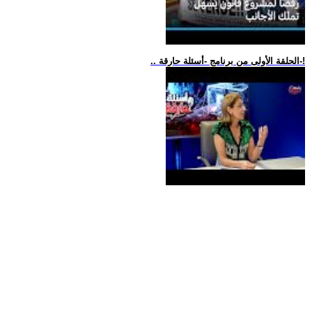
.. الحلقة الأولى من برنامج -أسئلة حارقة-!