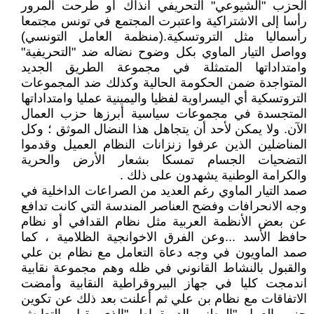
الحزب "الشيوعي" التحريفي آنذاك أو طرحت المرور
رأسا إلى الاشتراكية واعتبرت المجتمع في تونس مجتمعا
رأسماليا مثل التروتسكية.(منظمة العامل التونسي)
وواصل التيار الماوي بكل وضوح نضاله ضد "التحريفية"
وامتداداتها المتمثلة في مجموعة الطريق الجديد
المتواجدة ضمن الحكومة الحالية وكذلك ضد المجموعات
التروتسكية أي اليسراوية لفظيا واليمينية عمليا وامتداداتها
المتجسدة في مجموعات سياسية أبرزها حزب العمال
الآن. ولا يمكن لأحد أن يتجاهل هذا النضال الموثق ؛ وكل
المناضلين الذين عرفوا زنزانات النظام العميل وقدموا
التضحيات الجسام تمسكا بشعار الأرض والحرية
والكرامة الوطنية يشهدون على ذلك .
صمد التيار الماوي رغم العديد من الصراعات الداخلية في
وجه الانحرافات وفضح العناصر المندسة التي كانت تدافع
عن بعض الأنظمة العربية مثل نظام القدافي أو نظام
حافظ الأسد ...وعن الفرق الاخوانجية الظلامية ، كما
صمد الماويون في وجه دعاة التعامل مع نظام بن علي
والقبول بالنشاط القانوني في ظله وهم مجموعة نقابية
اندمجت كليا في جهاز البيروقراطية النقابية وأمضت
الاتفاقات مع نظام بن علي ثم أعلنت بعد ذلك عن تكوين