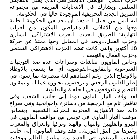
حزب العمل "الوطني الديمقراطي"الذي يقبل بالتعايش
السلمي ويشارك في الانتخابات المزيفة مع مجموعة
الطريق الجديد التحريفية الموجودة حاليا في الحكومة.
انه ليس من قبيل الصدفة أن نجد في الحكومة الحالية
وجها من الائتلاف الديمقراطي المكون من أحزاب
انتهازية: الطريق الجديد، الحزب الاشتراكي اليساري
وحزب العمل...ونجد في المقابل وجها ممثلا عن حركة
18 أكتوبر والتي كانت تضم الحزب الاشتراكي التقدمي
وحزب العمال والنهضة .
وخاض الماويون نقاشات وصراعات عدة ضد التوجهات
الشرعوية والنقابوية-الفوضوية أي ما يسمى بالاوطاد
والاوطاج الذين رغم اعتمادهم لغة متطرفة يمارسون في
إطار القانون الرجعي و يرفضون تجاوزه عمليا ، و يمقتون
التنظم و يتقوقعون في الحلقية والنقابوية .
لقد وقف التيار الماوي دوما إلى جانب الشعب وفي
تناقض تام مع الرجعية من دساترة واخوانجية وفي صراع
دائم ضد الانتهازية المخربة للحركة الشعبية. ويتطابق
موقف التيار الماوي في تونس مع مواقف الماويين في
البيرو والفليبين والنيبال والهند وتركيا والعراق والمغرب
وغيرها من البؤر الثورية... فقد وقف الماويون إلى جانب
الشعب المنتفض في العديد من مناطق العالم ووقفت