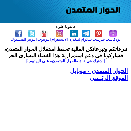
تابعونا على:
بودكاست
بنترست
تيلكرام
لينكدإن
الانستغرام
اليوتيوب
التويتر
الفيسبوك
تبرعاتكم وتبرعاتكن المالية تحفظ استقلال الحوار المتمدن،
فشاركونا في دعم استمرارية هذا الفضاء اليساري الحر
[اشترك في قناة ‫«الحوار المتمدن» على اليوتيوب]
الحوار المتمدن - موبايل
الموقع الرئيسي