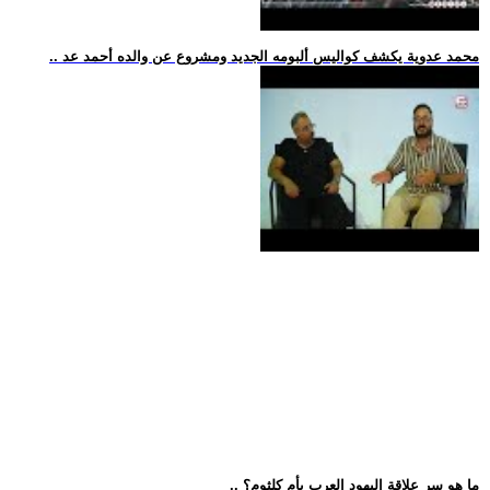
.. محمد عدوية يكشف كواليس ألبومه الجديد ومشروع عن والده أحمد عد
.. ما هو سر علاقة اليهود العرب بأم كلثوم؟