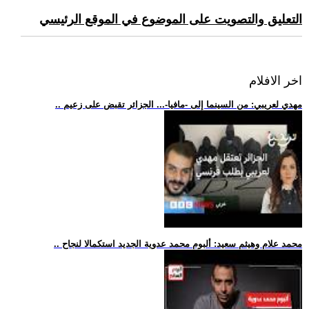
التعليق والتصويت على الموضوع في الموقع الرئيسي
اخر الافلام
.. مهدي لعريبي: من السينما إلى -مافيا-... الجزائر تقبض على زعيم
.. محمد علام وهيثم سعيد: ألبوم محمد عدوية الجديد استكمالا لنجاح