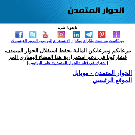
تابعونا على:
بودكاست
بنترست
تيلكرام
لينكدإن
الانستغرام
اليوتيوب
التويتر
الفيسبوك
تبرعاتكم وتبرعاتكن المالية تحفظ استقلال الحوار المتمدن،
فشاركونا في دعم استمرارية هذا الفضاء اليساري الحر
[اشترك في قناة ‫«الحوار المتمدن» على اليوتيوب]
الحوار المتمدن - موبايل
الموقع الرئيسي