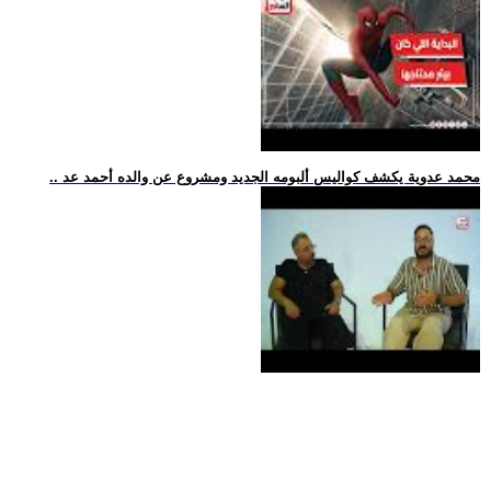
.. محمد عدوية يكشف كواليس ألبومه الجديد ومشروع عن والده أحمد عد