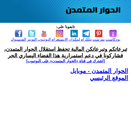
تابعونا على:
بودكاست
بنترست
تيلكرام
لينكدإن
الانستغرام
اليوتيوب
التويتر
الفيسبوك
تبرعاتكم وتبرعاتكن المالية تحفظ استقلال الحوار المتمدن،
فشاركونا في دعم استمرارية هذا الفضاء اليساري الحر
[اشترك في قناة ‫«الحوار المتمدن» على اليوتيوب]
الحوار المتمدن - موبايل
الموقع الرئيسي