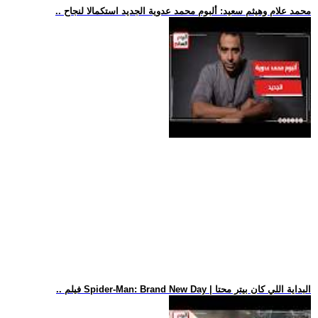
.. محمد علام وهيثم سعيد: ألبوم محمد عدوية الجديد استكمالا لنجاح
.. فيلم Spider-Man: Brand New Day | البداية اللي كان بيتر محتا