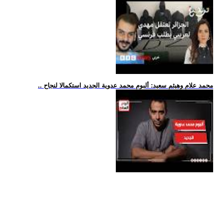
.. محمد علام وهيثم سعيد: ألبوم محمد عدوية الجديد استكمالا لنجاح