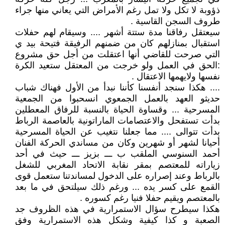
ذؤوبة لا تكل ولا تمل رغم الأمراض التي يعاني منها جراء
طروف السجن القاسية .
سيعتقل رفاقنا مدة ستتة أشهر .... وسيقام لهم حفلات
استقبال بمنازلهم كان من ضمنهم الرفيقة فتيحة بيد ي
التي صرحت للقاضي أنها اعتقلت من أجل حق مشروع
:الحق في العمل ولو خرجت من المعتقل ستعيد الكرة
نفسها ولايهمها الاعتقال .
.... هكذا سنجد أنفسنا كأننا نبدأ من الأول فهناك شباب
حديثو العهد بالعمل الجمعوي انسحبوا من الجمعية
المسرحية ... وقساوة الحياة بالنسبة للرفاق المعطلين
بدأت تستفحل والاعتصامات الماراتونية بالعاصمة الرباط
بدأت تتوالى .... مما جعلنا نتغيب عن الحياة المسرحية
أحيانا لشهر أو شهرين وكان من مساندي الحركة الفنان
أحمد السنوسي الملقب ب ـــ بزيز ـــ حيث في أحد
زياراته للمعتصم بمقر نقابة الاتحاد المغربي للشغل
بالرباط وعند إصراره على الدخول لمساندتنا ستعمل قوى
القمع على كسر يده ... ورغم ذلك سيلتحق في ما بعد
بالمعتصم ويقيم حفلا فنيا رغم كسوره .
هكذا سيطرح سؤال الاستمرارية في هذه الظروف جد
الصعبة و كذا كيفية وشكل هذه الاستمرارية وفق