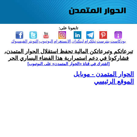
تابعونا على:
بودكاست
بنترست
تيلكرام
لينكدإن
الانستغرام
اليوتيوب
التويتر
الفيسبوك
تبرعاتكم وتبرعاتكن المالية تحفظ استقلال الحوار المتمدن،
فشاركونا في دعم استمرارية هذا الفضاء اليساري الحر
[اشترك في قناة ‫«الحوار المتمدن» على اليوتيوب]
الحوار المتمدن - موبايل
الموقع الرئيسي