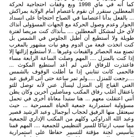
كما أنه في ماي 1998 وبع وقفات احتجاجية لحركة
المعطلين سنقرر أن نقوم باعتصام أمام الولاية بمراكش
... بالفعل بدأنا اعتصامنا في الصباح احتجاجا على انسداد
الحوار وعدم وصول الحركة مع الجهات المسؤولى أنذاك
لأي حل لمشكل المعطلين .... ــأنذاك كنت مريصا لفترة
طويلة ولا أستطيع أن أطيل الجلوس في الشمس بل
كنت اتخذت قبعة من الدوم وهو نبات مشهور بالمغرب
تصنع منه الحصائر والقبعات وغيرها ...لا أستطيع إزالتها إلا
إذا كنت بالمنزل .... المهم وصلت الساعة الرابعة مساء
فاعتذرت للرفاق لأنني لم أعد أستطيع المكوث ...
فالحمى كانت تنتابني إذا ما أطلت الوقوف بالشمس
....رجعت للمنزل .....ولم تمر ساعة حتى أتى الرفيق عبد
الغني القباج إلى المنزل ليسأل عني لأنه توصل للتو
باعتقال أغلب رفاق المكتب ومناضلين آخرين وكان يظن
أنني اعتقلت معهم ... هنا ستبدأ معاناة أخرى في تحمل
مسؤولية استمرارية جمعية الحياة المسرحية ... حيث
سيعتقل منها الرفيق لحجاب أبوجمال وعبد الرشيد قصير
وعبد الله الدراوكي وكلهم من المكتب الإداري للجمعية
مما سبب ارتباكا للسير التنظيمي للجمعية .... المهم قمنا
بتأسيس لجنة مؤقتة للتسيير حفاظا على استمرارية