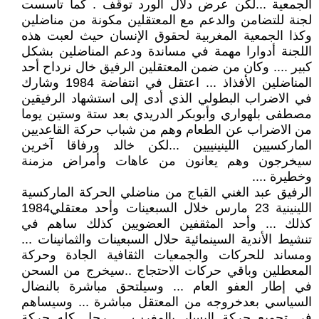
الجمعية ...لكن عرض دلال الورد توقف . كما تأسست
لجنة للتضامن والدعم مع المعتقلين مكونة من مناضلين
وكذا الجمعية المغربية لحقوق الإنسان حيث لعبت هذه
اللجنة أدوارا مهمة في مساندة ودعم المناضلين بشكل
كبير .... وكان من ضمن المعتقلين الرفيق خال نرداح أحد
المناضلين الأفذاذ ... اعتقل في انتفاضة 1984 وشارك
في الاضراب البطولي الذي أدى إلى استشهاد الرفيقين
مصطفى بلهواري وأبوبكر الدريدي بعد ستة وستين يوما
من الاضراب عن الطعام وهم من شباب حركة القاعديين
الماركسيين اللينينييين ...لكن خالد ورفاقا آخرين
سيخرجون وهم يعانون من عاهات وأمراض مزمنة
وخطيرة ....
الرفيق عبد الغني القباج من مناضلي الحركة الماركسية
اللينينية 23 مارس خلال السبعينات وأحد معتقلي1984
كذلك ... وأحد المثقفين العضويين كذلك ساهم في
تنشيط الأندية السينمائية حلال السبعينات والثمانينات ...
ومساند للحركات والجمعيات الثقافية الجادة وحركة
المعطلين وباقي حركات الاحتجاج ..سيخرج من السحن
في إطار العفو العام ... وسيلتحق مباشرة بالنضال
السياسي بعدخروجه من المعتقل مباشرة ... وسيساهم
في تجميع حركة اليسار بالمغرب ... رجل كله حركة