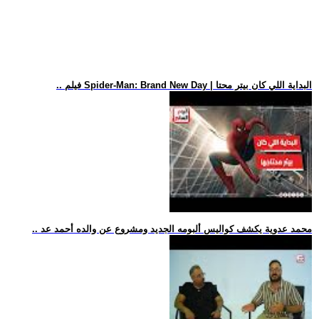
.. فيلم Spider-Man: Brand New Day | البداية اللي كان بيتر محتا
.. محمد عدوية يكشف كواليس ألبومه الجديد ومشروع عن والده أحمد عد