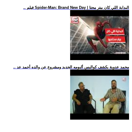
.. فيلم Spider-Man: Brand New Day | البداية اللي كان بيتر محتا
.. محمد عدوية يكشف كواليس ألبومه الجديد ومشروع عن والده أحمد عد