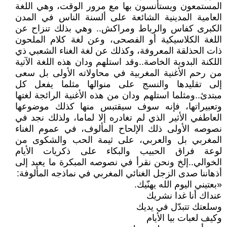
المستمعون ويستأنسون بها مع مرور الوقت، وهي اللغة
العامية المدينية الشائعة على ألسنة الناس في المدن
الكبرى كفاس والرباط ومراكش.. وهي بذلك تنزاح عن
اللغة الكلاسيكية أو الفصحى، وعن لغة كلام الملحون
ذات الحذلقة المعروفة، وكذلك عن لغة الغناء الشعبي ذي
اللكنة البدوية الخاصة..وقد استلهم ودان هذه اللغة الآتية
من رحم الأغنية المغربية في محاولاته الأولى بل سعى
إلى تقليدها والنسج على منوالها مثلما يفعل كل
مبتدئ..ومثلما استلهم ودان من هذه الأغنية الرائجة لغتها
وتعبيراتها، فإنه سوف سيقتبس منها كذلك موضوعها
العاطفي الأثير الذي لم تغادره إلا لماما، ولذلك نجد في
نصوصه الأولى ذلك الإلحاح المألوف، في عموم الغناء
المغربي بل والعربي، على ثيمة الحب والشكوى من
لوعة فراق الحبيب والبكاء على ذكريات الأيام
الخوالي..إلخ ونحن نقرأ في نصوصه المبكرة ما يعيد إلى
أذهاننا صدى الزجل الغنائي المغربي في نماذجه المألوفة:
«بعتيني اليوم الله يهنّيك.
عنداك أنا غدا نشريك
وسلعتك تتبدّل في يديك
وكيف لعبات بيا الأيام