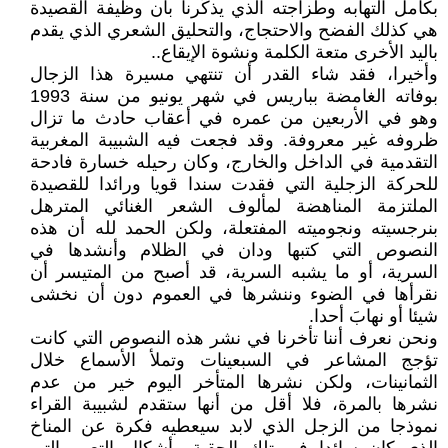
بكامل التهابه وطزاجته الذي يذكّرنا بأن وظيفة القصيدة
هي كذلك الفضح والاحتجاج، والتحليق الشعري الذي يقدم
باليد الأخرى متعة الكلمة ونشوة الإيقاع..
وأخيرا، فقد شاء القدر أن تنتهي مسيرة هذا الزجال
بوفاته الغامضة بباريس في شهر يونيو من سنة 1993
وهو في الأربعين من عمره في أعقاب حادث ما تزال
ظروفه غير معروفة. وقد فجعت فيه الشبيبة المغربية
التقدمية في الداخل والخارج، وكان رحيله خسارة فادحة
للحركة الزجلية التي فقدت سندا قويا ورائدا للقصيدة
الملتزمة المناهضة لمألوف الشعر الغنائي المترهل
بنرجسيته ونجوميته المفتعلة، ولكن الحمد لله أن هذه
النصوص التي كتبها ودان في الظلام وأنشدها في
السرية، أو ما يشبه السرية، قد أصبح من المتيسر أن
نقرأها في الضوء وننشرها في العموم دون أن نخشى
شيئا أو نهابَ أحدا.
ونحن نعرف أننا تأخرنا في نشر هذه النصوص التي كانت
تؤجج المشاعر في السبعينات وتملأ الأسماع خلال
الثمانينات، ولكن نشرها المتأخر اليوم خير من عدم
نشرها بالمرة، فلا أقل من أنها ستقدم لشبيبة القراء
نموذجا من الزجل الذي لابد سيعطيه فكرة عن المناخ