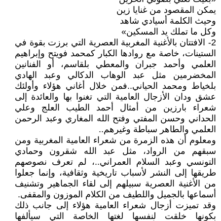
يمكن المقصود من غنايا زين
وحيث الكلمة أسيادي شاهد
وكل ما تملك يد المسكين»
2- الافتتان بالأغنية المغربية العصرية التي برزت بقوة في
الستينات، خاصة مع روادها الكبار كمحمد فويتح وإبراهيم
العلمي وأحمد جبران والمعطي بلقاسم، أو الفنانين
المخضرمين مثل عبد الوهاب الدكالي وعبد الهادي
بلخياط ومحمد الحياني..فمن خلال أغاني هؤلاء وأولئك
عشق ودان الأزجال العامية التي تغنوا بها والعائدة إلى
شعراء بارزين من أمثال أحمد الطيب العلج وعلي
الحداني وحسن المفتي وفتح الله المغاري وعبد الرحمن
العلمي والطاهر سباطة وغيرهم..
ومعلوم أن هذه الزمرة من شعراء العامية المغربية ومن
سبقهم من الرواد، مثل عبد الله شقرون وحمادي
التونسي وعبد السلام العمراني..، لم تعرف نصوصهم
طريقها إلى النشر لأسباب تاريخية وثقافية، وإنما جعلوا
من الأغنية العصرية سبيلهم إلى لقاء الجماهير وتشنيف
أسماعها بالجميل واللطيف من الكلام الموزون والمقفى.
وقد تميزت أزجال شعراء العامية هؤلاء إلى جانب ذلك
بكونها خلقت لنفسها لغتها الخاصة التي سيألفها