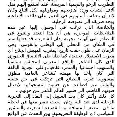
التطريب الرخو والنجمية المريضة، فقد استمع إليهم مثل
آلاف الشباب وردد أهازيجهم ومواويلهم بكل التياع وكان
لابد أن ينعكس أسلوبهم في التعبير على ذائقته الإبداعية
ويجد طريقه إلى نصوصه الزجلية.
والخلاصة التي نرغب في الوصول إليها عبر هذه
الملاحظات الموجزة، هي أن هذا التعدد والتنوع في
المصادر التي ألهمت تجربة ودان الشعرية، قد جعلها تمتد
في المكان من المحلي إلى الوطني والقومي، وفي
الزمان على طول حقب تاريخ المغرب المهيض الجناح أي
مغرب الاستقلال تحديدا، كما يدلّنا على الالتصاق الجذوري
الذي كان للشاعر بالواقع المغربي المحتقن سياسيا
والملتهب اجتماعيا والمتمرد ثقافيا..وعلى الجدية البالغة
التي كان يأخذ بها مهمته كشاعر بالعامية مطوّق
بمسؤولية تعرية الفظائع التي ترتكب في حق شعبه
والنيابة، عبر قصائده، عن حشود المسحوقين لإيصال
صوتهم الغاضب إلى ضمير العالم اللاهي من حولهم...
كل ذلك وأكثر كان يجد السبيل إلى النفاذ إلى التجربة
الزجلية لدى عبد الله ودان، بحيث نصير معها في لحظة
ما في منتصف المسافة بين القصيدة الشعرية والمنشور
السياسي ذي الوظيفة التحريضية، بين التحدث عن الواقع