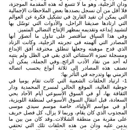
ودان الزجلية، وهو ما لا تتسع له هذه المقدمة الموجزة،
فلا أقل من أن نسجل بصددها بعض الملاحظات الإجمالية
التي يمكن أن تفيد القارئ في تشكيل فكرة عن العوالم
التي ارتادها صديقنا الراحل، والأدوات التي توسّل بها
لتشييد إبداعه وتقديمه بمظهر الإنتاج النضالي المتميز.
وفي هذا السياق سأقتصر على تناول ما أتصوّر أنها
المصادر التي ألهمته في تجربته الزجلية، وكانت الزناد
الذي قدح موهبته وجعلها تنطلق مخترقة أفق الإبداع
ومسجلة تميزه الاستثنائي الذي بقي في الظل ولم ينتبه
له أحد من نقاد الأدب الرائج..وفي الجملة، يمكن أن
نصنف هذه المصادر إلى ثلاثة أنواع بحسب اتصاله
الزمني بها وتدرجه في التأثر بها:
1- ارتياد الحلقات الشعبية التي كانت تقام يوميا في
جوطية العالية، الموقع الحالي لمسرح المحمدية ودار
الثقافة بها، أو في السوق الأسبوعي أيام الآحاد بحي
السعادة، قبل انتقال السوق الأسبوعي لمنطقة اللويزية،
أو في مواسم الأولياء، خاصة موسم سيدي موسى
المجذوب الذي كان يقام، وربما لا يزال، كل فصل خريف
على مقربة من منطقة الشلالات..وقد كان من بين ما
يدمن عليه ودان من هذه الحلقات تلك التي تحتفي