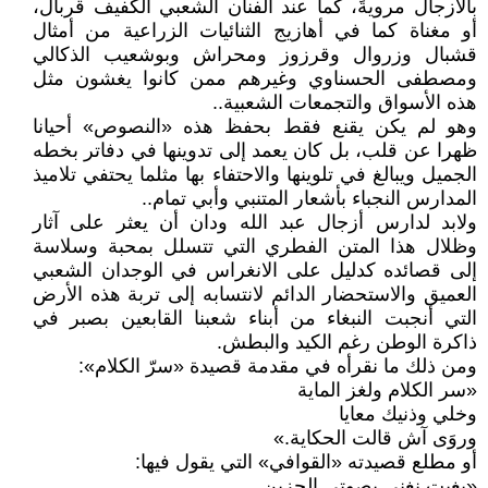
بالأزجال مرويةً، كما عند الفنان الشعبي الكفيف قربال،
أو مغناة كما في أهازيج الثنائيات الزراعية من أمثال
قشبال وزروال وقرزوز ومحراش وبوشعيب الذكالي
ومصطفى الحسناوي وغيرهم ممن كانوا يغشون مثل
هذه الأسواق والتجمعات الشعبية..
وهو لم يكن يقنع فقط بحفظ هذه «النصوص» أحيانا
ظهرا عن قلب، بل كان يعمد إلى تدوينها في دفاتر بخطه
الجميل ويبالغ في تلوينها والاحتفاء بها مثلما يحتفي تلاميذ
المدارس النجباء بأشعار المتنبي وأبي تمام..
ولابد لدارس أزجال عبد الله ودان أن يعثر على آثار
وظلال هذا المتن الفطري التي تتسلل بمحبة وسلاسة
إلى قصائده كدليل على الانغراس في الوجدان الشعبي
العميق والاستحضار الدائم لانتسابه إلى تربة هذه الأرض
التي أنجبت النبغاء من أبناء شعبنا القابعين بصبر في
ذاكرة الوطن رغم الكيد والبطش.
ومن ذلك ما نقرأه في مقدمة قصيدة «سرّ الكلام»:
«سر الكلام ولغز الماية
وخلي وذنيك معايا
وروَى آش قالت الحكاية.»
أو مطلع قصيدته «القوافي» التي يقول فيها:
«بغيت نغني بصوتي الحزين