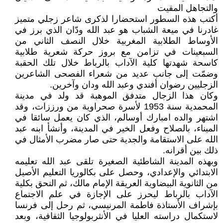
والتجاهل المقيت
أكتب هذه السطور استحضارا لذكرى شاعر زجلي متميز
غادرنا في ميعة الشباب هو عبد الله ودّان الذي برز في
الأوساط الطلابية المغربية خلال النصف الثاني من
السبعينات في تزامن مع بروز حركة شعرية طلابية
كاسحة شهدتها كلية الآداب بالرباط خلال تلك الحقبة
وضمّت إلى جانب عديد من شعراء الفصحى الشاعرين
الزجليين رضوان أفندي وعبد الله ودان وآخرين.
وكان هذا الزجال متدفق الموهبة قد ولد في مدينة
المحمدية سنة 1953 لأسرة صحراوية من ورززات، وقد
اشتهر والده امبارك أوسالم، الذي كان يعمل سائقا في
الميناء، بالصلاح وفعل الخير في المدينة، وأنشأ ابنه عبد
الله على الاستقامة والجدية حتى صار مضرب الأمثال في
ذلك بين أقرانه.
وبهذه المدينة الشاطئية الصغيرة تلقى عبد الله تعليمه
الابتدائي والإعدادي، وحصل على بكالوريا التعليم الأصيل
من الثانوية البيضاوية العريقة الإمام مالك، ثم التحق بكلية
الآداب بالرباط ليحرز على الإجازة في علم الاجتماع
بإشراف الأستاذة فاطمة المرنيسي، ثم رحل إلى فرنسا
لاستكمال دراسته العليا في الأنثربولوجيا الثقافية، وبعد