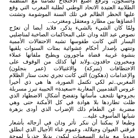
والسجون، وترفع أصبع الاحتجاج تضامنا مع المنظمة
الطلابية العتيدة الاتحاد الوطني لطلبة المغرب التي وقع
عليها الحظر الظالم في تلك السنة الموشومة وتشتت
أعضاؤها بين مطارد ومعتقل ومغترب...
ولمّا كان الشيء بالشيء يذكر، فلابد أيضا أن تعرّج
نصوص عبد الله ودان على المحاكمات الصاخبة لمناضليي
اليسار التي كانت طقوسها تشبه الاحتفالات الأممية
وتنتهي بإصدار أحكام عشوائية بمئات السنوات يلقيها
بنشوة غريبة قضاة مأجورون ويطبخ ملفاتها عملاء
ومخبرون حاقدون..ولابد لها كذلك من الوقوف على
الاختطافات (بنبركة) والاغتيالات (عمر بنجلون)
والإعدامات (دهكون) التي كانت تجري تحت ستار الظلام
المغربي..ثم لكي تكتمل الصورة، ها هي ذي أخيرا
عروس التقدميين المغاربة «سعيدة» الحبيبة تبرز مسربلة
بجروحها تلتحف مأساتها وتفضح أشكال الاضطهاد الذي
ظلت تطاردها بلا هوادة في كل الأمكنة حتى وهي
مضربة عن الطعام ذلك الإضراب الذي أودى بزهرة
شبابها المأسوف عليه...
وطبعا لا يمكننا أن ننكر تأثر ودان في أزجاله بأشعار
فرقتي الغيوان وجيلالة، وعموم غناء الأجيال الذي انطلق
مدويا مع بداية السبعينات ليكون بديلا جذريا لموجة