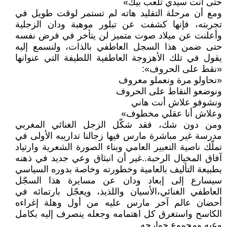
حتى أنت سيدي تلعب بيك»
ومع أن مرحلة التقليد هاته لم تستمر لوقت طويل في
تجربته، فإنها كشفت عن تبلور موهبة ودان الزجلية
وأعلنت عن ميلاد صوت متميز لن يتأخر في فرض نفسه
حتى ضمن هذا السجل العاطفي بالذات، ولنسمع إليه
يقول في تلك الأهزوجة العاطفية اللطيفة التي عنوانها
«نقط على الحروف»:
«نحاولو مرة ونعملو معروف
ونوضعو النقاط على الحروف
ونشوفو علاش أنت هاني
وعلاش أنا عقلي مخطوف»
ومن دون شك، فقد شكّل الزجل الغنائي المغربي
مدرسة غير مباشرة مارس فيها زجالنا تداريبه الأولى في
تملّك ناصية التعبير العامي وبناء الصورة الشعرية وارتياد
آفاق المخيال الرحبة..غير أن انبثاق وعي جديد في ذهنه
بطبيعة التأليف بالعامية وخطورته وخاصة بدوره السياسي
سيسارع إلى إبعاد ودان عن مسايرة هذا السجّل
العاطفي الغنائي،الأسيان واللذيذ، ويعجّل بارتمائه في
أحضان عالم آخر مارس عليه من أول وهلة إغراءه
الكاسح واستغرق كل اهتمامه وجعله ينصرف إليه بكامل
وعيه ومجموع جوارحه..