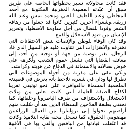
فقد كانت محاولاته تسير بخطواتها الخاصة على طريق
سبق أن عبّدته القصيدة المغربية المكتوبة مع أحمد
المجاطي وعبد اللطيف اللعبي ومحمد بنيس وعبد الله
زريقة..وشعراء آخرين كثيرين كانوا قد جعلوا من رهافة
الشعر وقودا للنضال من أجل مقاومة الاضطهاد وتحرير
الإنسان من قيود الاستغلال والقمع..
وقد كان الوفاء للوطن والإنصات لنبض الاحتقانات التي
تخترقه والاهتزازات التي تتناوب عليه هو السبيل الذي قاد
الزجال، بغير توصية من جهة أو توجيه من أحد، إلى
معانقة القضايا التي تشغل عموم الشعب وتُكرهه على
خوض نضالاته والاستماتة في الدفاع عن هويته وكرامته..
ولكي نبقى على مقربة من أجواء الموضوعات التي
تطرق لها ودان في شعره، نلاحظ بأنه يعرض في قصيدته
الملحمية المسماة «القوافي» على نحو توثيقي تقريبا
لكفاح الطبقة العاملة التي كانت تعاني من ويلات
الاستغلال والاستنزاف من طرف الباطرونا وحلفائها، كما
تحتفي بطبقة الفلاحين البسطاء الذين بعد أن سُلبت منهم
أراضيهم تحولوا إلى بروليتاريا من العمال الزراعيين
مهضومي الحقوق، كما تسجل محنة نقابة التلاميذ وكانت
قد اعتُقلت قيادتها من اليافعين وألقي بها في الأقبية