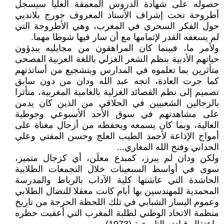
حصوله على شهادة الدروس المعمقة العليا سيسجل
أطروحة تحت إشراف الأستاذ المعروف جورج بلانديي
حول الفكر السحري في المغرب، وهي الأطروحة التي
لم يسعفه القدر لإتمامها مع أن سار فيها شوطا مهما.
ولأمر ما، فبينما كان المراهقون من مجايليه يبدؤون
حياتهم الأدبية بنظم الشعر الغزلي باللغة العربية الفصحى
متأثرين بما تعلموه في المدارس وبتشجيع من أساتذتهم
كما جرت العادة، اتجه عبد الله ودان من دون سابق
تصميم إلى نظم القصائد الغزلية بالعامية المغربية، متأثرا
بالزجالين الشعبيين في الحلاقي من الذين كان يدمن
على مشاهدتهم في سوق الأحد الأسبوعي وجوطية
العالية، وبما كان يسمعه ويحفظه من أزجال مغناة على
أمواج الإذاعة لأحمد الطيب العلج وحسن المفتي وعلي
الحداني وفتح الله المغاري...
ولكن ودان لم يبرز، كمبدع معلَن، أي كزجال متميز،
سوى في أواسط السبعينات خلال التجمعات الطلابية
الحاشدة التي عاشتها كلية الآداب بالرباط والمدرسة
المحمدية للمهندسين بها أيام كانت معقلا للنضال الطلابي
وعموم اليسار الشبابي في تلك اللحظة الحرجة من تاريخ
منظمة الاتحاد الوطني لطلبة المغرب التي أعقبت حظره