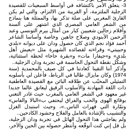
3- يتعلق الأمر باكتشافه في أواسط السبعينات للقصيدة
الزجلية الملتزمة، أو القريبة من الالتزام، والتي لم يكن
القارئ المغربي على صلة تذكر بها، والممثلة هنا بنماذج
من الشعر العامي المصري الذي اشتهر على ألسنة
وأقلام زجالين شعبيين كبار من أمثال بيرم التونسي وعبد
الرحمن الأبنودي وصلاح جاهين وخاصة وأساسا الشاعر
أحمد فؤاد نجم الذي كان حصول ودان على ديوانه «بلدي
وحبيبتي» وقراءته لقصائده الشهيرة مثل «يعيش أهل
بلدي» و»جيفارا مات» و»بقرة حاحا» لحظة استثنائية،
وشكّل نقطة التحول الحاسمة في تجربة ودان الزجلية..
وأذكر أننا التقينا كعادتنا في كل صيف بالمحمدية (سنة
1974) وكان مايزال طالبا في الرباط، فأعلن لي بأسلوبه
التمثيلي المحبّب عن طلاقه البائن مع القصيدة العاطفية
ذات اللغة المهادنة والأسلوب الرقيق ليعانق عالما جديدا
غير معهود في الشعر العامي بالمغرب حيث غادر التغني
بوقائع الهوى والحب والفراق ليحتفي ب»البالا والفاس»
وتمّارة التي قهرات الناس..»، وحيث استبدل الغزل
والتشبيب بالإشادة بالعامل والفلاح وحشود الكادحين..
ولم يفاجئني هذا التحول الهائل في تجربة ودان الزجلية،
بل قل إني كنت أتوقّعه وأنتظر حصوله بين الحين والآخر،