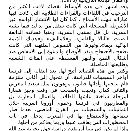
واعتقال قيادته التاريخية (1973).
وقد اشتهر في هذه الأوساط بقصائد لاقت الكثير من
الترحيب في اللقاءات والقراءات الطلابية التي كانت فيها
عباراته تلهب الأسماع ، كما كان لها الانتشار الواسع عبر
الأشرطة المسجلة التي كانت تنتقل من يد ليد فيما يشبه
السرية، بل قل بمنتهى السرية، ومنها قصائده الذائعة
الصيت «البالا والفاس» و»لاماليف» و»هذيك المّيمة
الباكية ديما»..وغيرها من النصوص الملتهبة التي كانت
تطفح بالاحتجاج ونقد الأوضاع والدعوة إلى الانتفاض ضد
أشكال القمع والقهر المسلّطة على الفئات الشعبية
وطليعتها المناضلة.
وكثير من هذه القصائد أتيح لها، بعد انتقاله إلى فرنسا
أواخر السبعينات للدراسة، أن تتحول إلى أغاني ملتزمة
قام بتلحينها وأدائها فنانون موهوبون مثل سعيد المغربي
والثنائي كمال ونجيب وأصبحت في وقت وجيز شعارا
لمرحلة ساخنة عاشها الطلاب والعمال المغاربة بل
والمغاربيون في فرنسا وعموم أوروبا الغربية خلال
الثمانينات والتسعينات من القرن الماضي، بعدما صار
سماعها والاستمتاع بها في المغرب يدخل في باب
المحظورات التي يعاقب عليها وربما يحاكم من أجلها.
وإذا لم يكن في نيتنا أن نقدم دراسة حول تجربة عبد الله