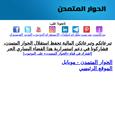
تابعونا على:
بودكاست
بنترست
تيلكرام
لينكدإن
الانستغرام
اليوتيوب
التويتر
الفيسبوك
تبرعاتكم وتبرعاتكن المالية تحفظ استقلال الحوار المتمدن،
فشاركونا في دعم استمرارية هذا الفضاء اليساري الحر
[اشترك في قناة ‫«الحوار المتمدن» على اليوتيوب]
الحوار المتمدن - موبايل
الموقع الرئيسي