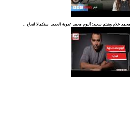
.. محمد علام وهيثم سعيد: ألبوم محمد عدوية الجديد استكمالا لنجاح