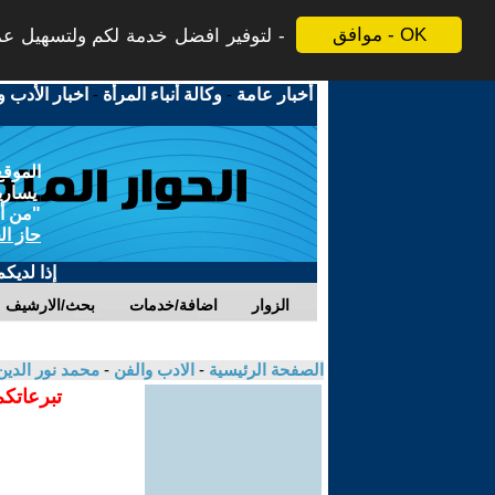
موافق - OK
لتوفير افضل خدمة لكم ولتسهيل عملي
أخبار عامة
-
وكالة أنباء المرأة
-
اخبار الأدب و
الموقع
يسارية
"من أج
حاز ال
إذا لديك
الزوار
اضافة/خدمات
بحث/الارشيف
الصفحة الرئيسية
-
الادب والفن
-
محمد نور الدي
تبرعاتكم