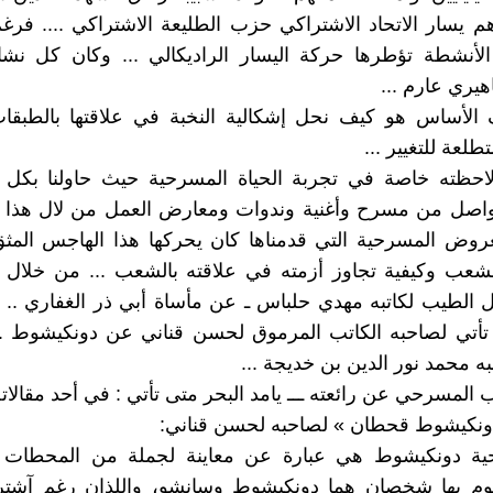
 يسار الاتحاد الاشتراكي حزب الطليعة الاشتراكي .... فرغ
لأنشطة تؤطرها حركة اليسار الراديكالي ... وكان كل نشاط
هيري عارم ...
 الأساس هو كيف نحل إشكالية النخبة في علاقتها بالطبقات
طلعة للتغيير ...
لاحظته خاصة في تجربة الحياة المسرحية حيث حاولنا بكل ا
تواصل من مسرح وأغنية وندوات ومعارض العمل من لال هذا ا
روض المسرحية التي قدمناها كان يحركها هذا الهاجس المثق
لشعب وكيفية تجاوز أزمته في علاقته بالشعب ... من خلال 
 الطيب لكاتبه مهدي حلباس ـ عن مأساة أبي ذر الغفاري .. ثم
تأتي لصاحبه الكاتب المرموق لحسن قناني عن دونكيشوط ...
ه محمد نور الدين بن خديجة ...
 المسرحي عن رائعته ـــ يامد البحر متى تأتي : في أحد مقالاته
دونكيشوط قحطان » لصاحبه لحسن قناني:
حية دونكيشوط هي عبارة عن معاينة لجملة من المحطات
يقوم بها شخصان هما دونكيشوط وسانشو، واللذان رغم آشتر