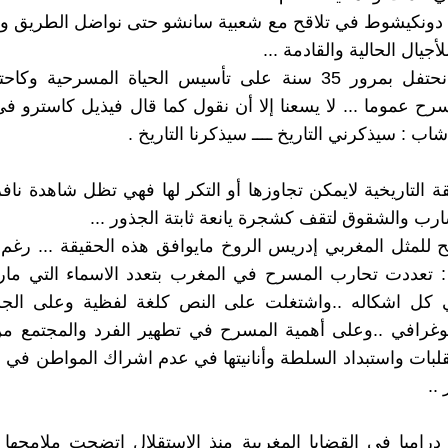
 دونكيشوط في تلاقح مع شعبية سانشو حتى نواضل الطريق ون
أجيال الحالية والقادمة ...
ــــ ونحن نحتفل بمرور 35 سنة على تأسيس الحياة المسرحية و
رح عموما ... لا يسعنا إلا أن نقول كما قال فيذيل كاسترو ف
اب : سيذكرني التاريخ ــــ سيذكرنا التاريخ .
قة التاريخية لايمكن تجاوزها أو التكر لها فهي تظل شاهدة نا
ارب والشقوق لتقف كشجرة يانعة ثابتة الجذور ...
للمثل المغربي إدريس الروخ مايوافق هذه الحقيقة ... رغم م
 : تعددت تحارب المسرح في المغرب بتعدد الاسماء التي م
 كل اشكاله ..واشتغلت على النص كلغة لفظية وعلى الجس
غرافي ..وعلى أهمية المسرح في تطهير الفرد والمجتمع م
لبات واستبداد السلطة وأنانيتها في عدم اشراك المواطن في اب
..
ر دراميا في القضايا المغربية منذ الاستقلال اتضحت ملامحه