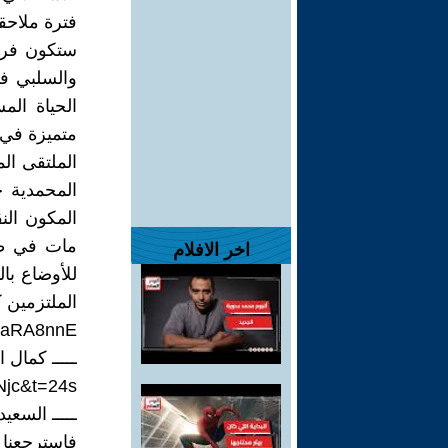
فترة ملاحقا
ستكون فرصة
والسلبي ف
الحياة الم
متميزة في
الملتقى ال
المحمدية 
المكون النق
اخر الافلام
للأوضاع با
الملتزمين 
lZaRA8nnE
ـــــ كمال 
Njc&t=24s
ـــــ السعي
فاسترجعنا 