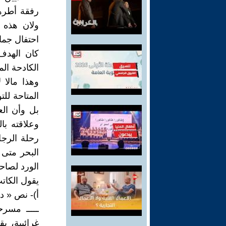
رفقة أطرهم
ولان هذه ا
احتفال جما
كان الهدف
الكادحة المت
وهذا مالا 
المتاحة لل
بل وأن الع
وعلاقته با
رحلة الرجل
البحر متى 
الورد لصاحب
يقول الكاتب
أ)- نص « 
ـــــ مسر
غرائبية، 