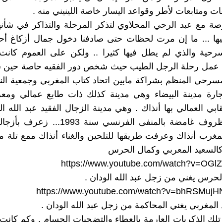
ت ومتابعات لأطر وقواعد اليسار خاصة اللينيني منه .
 مع عبد الرحي المحلاوي لتذكر المرحلة والتذاكر في شأنها
يها ... ما إن مرت لحظات حتى صادفنا دخول جمال أزكاغ أح
سرحية والذي لم يطل فيها كثيرا .. ولكن على العموم كانت
 عمل رحلة الرجل الطيب حيث شخص دور الفقيه حاصة حين ش
مسرحي المنظم بشراكة مابين اتحاد كتاب المغربي وجمعية النب
جارة مدينة البيضاء وهي مدينة كذلك ذات طابع عمالي ومعر
ابي العمالي بها أنذاك . وهي مدينة الزجال الفقيد عبد الله ال
مات في ظروف غامضة بالمنفى الفرنسي سنة 1993
لمغرب أنذاك وعرفت طريقها للتلحين والغناء أنذاك ممع تلة من
كالسعيد المعربي وكمال الحرس
https://www.youtube.com/watch?v=OG
الحرس يغني من زجل عبد الله الودان .
https://www.youtube.com/watch?v=bhRSMujH
د المغربي يغني المحاكمة من زجل عبد الله الودان .
تلك الذكريات العارمة بالعطاء والتضحيات الجسام . وكم كانت