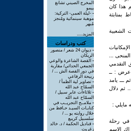
المخرج الصيني تشانغ
م هذا كان
ييمو
-
-ليلة العمى- التركية:
 بمتابثة
موهبة سينمائية ومُنجز
مُبهر
 الشعبية
المزيد.....
كتب ودراسات
لإمكانيات
-
ديوان 24 شعر / منصور
لمنحى ...
الريكان
-
القصة الشاعرة والوعي
 التقدمي
الجمعي الحداثي/ مقاربة
في دور القصة الش ... /
عرض : ــ
ربيحة الرفاعي
 ـــ يامد
-
تصاوير لية الظمأ /
السمّاح عبد الله
 ثم دلال
-
ثلاثاءات عابر سبيل /
السمّاح عبد الله
-
ملامــح التجريــب في
 مايلي :
كتابـات السيـد حـافظ من
خلال روايته يو ... /
سلسبيل كريبع
 في رحلة
-
قناديل الحكمة / د. خالد
اك الإسم
زغريت