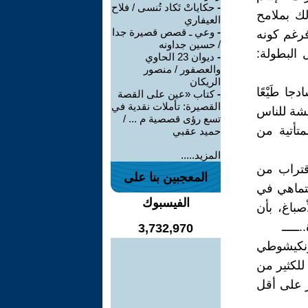
-
حكاياتْ تَكاد تُنسى / فلاح
لك بملامح
العيفاري
-
وعي ـ قصص قصيرة جدا
فرغم كونه
/ حسين جداونه
 البطولة:
-
ديوان 23 الحاوي
والعصفور / منصور
الريكان
ا طَيْعًا
-
كتاب «عين على القصة
القصيرة: تأملات نقدية في
يشة للناس
تسع رؤى قصصية م ... /
تأتية من
حميد عقبي
المزيد.....
قتراب من
المعجبين بنا على
متماهي في
الفيسبوك
باغ، بأن
ــــ
3,732,970
ونكيشوطي
للكثير من
ر على أقل