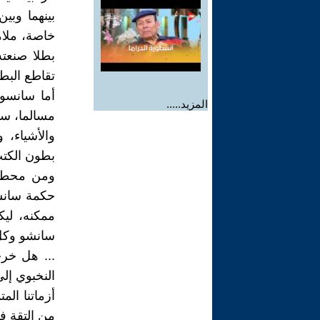
بينهما وبي
خاصة، ملام
بطلا صنعته
تقاطع البطل
أما سانسو 
المزيد.....
مسالما، سا
والأشياء،
بطون الكت
ومن محطة 
حكمة سانشو
ممكنه، لي
سانشو وكل 
... هل خر
النخبوي إل
أزماتنا ال
من التقة في