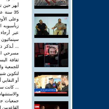
35 سنة ع
وعلى الأو
زبأسبوبه 
عبر أرجاء
سينمائيون .
... أـذكر 
مسرحي ارتأ
ثقافة اليس
للجمعية وا
لتكوين شبي
أو النقابي أ
والاستشها
جمعيات جدي
القاعديين ا