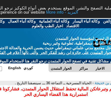
ة التصفح والنشر، الموقع يستخدم بعض أنواع الكوكيز نرجو النق
More info - المزيد
experience on our website
الفن
-
وكالة أنباء اليسار
-
وكالة أنباء العلمانية
-
وكالة أنباء العمال
-
وكا
الاقتصاد
-
اخبار الطب والعلوم
 الرئيسي لمؤسسة الحوار المتمدن
، علمانية، ديمقراطية، تطوعية وغير ربحية
ل مجتمع مدني علماني ديمقراطي حديث يضمن الحرية والعدالة الاجتم
حوار المتمدن على جائزة ابن رشد للفكر الحر والتى نالها أعلام في الفك
م مشاكل تقنية في تصفح الحوار المتمدن نرجو النقر هنا لاستخدام الموقع
كوردي
English
الاخبار
مراكز
الحوار المتمدن
ن بن خديجة
- الحياة المسرحية ــ التماعة 36 ـــ سينصفنا التاريخ .
 وتبرعاتكن المالية تحفظ استقلال الحوار المتمدن، فشاركونا 
استمرارية هذا الفضاء اليساري الحر