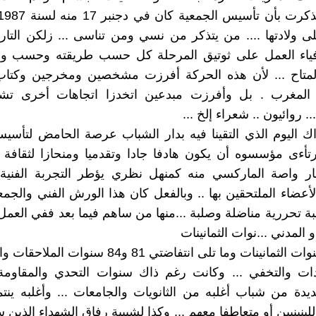
لى ولادتها .... من يتذكر من نسي ومن تناسى ... زلكن التار
فياء العمل على ثوتيق المرحلة كل حسب طريقته وحسب و
المتاح ... لأن هذه الحركة أفرزت مشخصين ومخرجين وكتاب
 المغرب . بل وأفرزت مبدعين اتخدزا اتجاهات أخرى تشكي
.. روائيون .. شعراء إلخ ...
ذاك اليوم الذي التقينا فيه بدار الشباب عرصة الحامض لتأ
ءى مؤسسوه أن يكون هادفا جادا وتقدميا ومنحازا لثقافة ا
ار واصة الماركسي منه كمنهل نظري يؤطر التجربة الفنية و
لأعضاء الملتحقين بها .. وبالفعل كان هذا الورش الفني والجم
بة تحررية مناضلة وصلبة ...منها من ساهم فيما بعد ففي العم
و المدني ...نوات الثمانينات
... كانت سنوات الثمانينات وما تلى انتفاضتي 81 و84 س
دات والتخفي ... وكانت رغم ذاك سنوات التحدي والمقاوم
دة من شباب أغلبه من الثانويات والجامعات ... وأغلبه ينت
للينينيين أو متعاطفا معهم ... وكذا لشبيبة رفاق الشهداء الذي