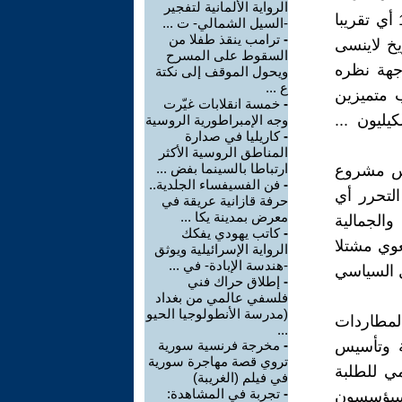
الرواية الألمانية لتفجير
أبهر حين تذكرت بأن تأسيس الجمعية كان في دجنبر 17 منه لسنة 1987 أي تقريبا
-السيل الشمالي- ت ...
-
ترامب ينقذ طفلا من
يخ لاينسى
السقوط على المسرح
جهة نظره
ويحول الموقف إلى نكتة
ع ...
 متميزين
-
خمسة انقلابات غيّرت
ليون ...
وجه الإمبراطورية الروسية
-
كاريليا في صدارة
المناطق الروسية الأكثر
ارتباطا بالسينما بفض ...
سيس مشروع
-
فن الفسيفساء الجلدية..
لتحرر أي
حرفة قازانية عريقة في
معرض بمدينة يكا ...
الجمالية
-
كاتب يهودي يفكك
عوي مشتلا
الرواية الإسرائيلية ويوثق
-هندسة الإبادة- في ...
ل السياسي
-
إطلاق حراك فني
فلسفي عالمي من بغداد
(مدرسة الأنطولوجيا الحيو
نوات الملاحقات والمطاردات
...
ة وتأسيس
-
مخرجة فرنسية سورية
تروي قصة مهاجرة سورية
مي للطلبة
في فيلم (الغريبة)
-
تجربة في المشاهدة:
ن سيؤسسون