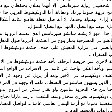
ن شخصيتي رواية سيرفانتس، إلا أنهما يظلان يحتفظان مع ذ
ح عربية هموما وزمانا ومعاناة. أما الدونكيشوط العربي هذا 
 إرادة البطولة وحدها، إلا أنه ظل نقطة تقاطع لكافة أشكال
/ الوهم مع البطل / المبدأ مع البطل/ السؤال.
هذا، فهو لا يشبه سانشو سيرفانتس الذي قدمته الرواية سادج
نشو في المسرحية يمتاز بنوع من الحكمة، أفرزها طول المعا
 والصبر على مرارة المعيش على خلاف حكمة دونكيشوط الم
ب الصفراء …
لأخرى عبر خريطة الرحلة، تأخذ حكمة دونكيشوط في الا
، ويأخذ الفكر الباحث عن كائنه، في الاقتراب من الواقع ال
كشف دونكيشوط في الأخير وبعد أن يزيل عن وجهه كل الأص
الذين يشبهون سانشو من البسطاء، ماهم إلا وجهه في المرآة..ـ
جنا من هذه التجربة سالمين ولو بقدر ممكن من النزوع الد
ى دونكيشوط تحرري متجذر وسط الشعب ... ربما مازلنا نحتاج 
متمفصلة عموما مع أزمة اليسار العالمي عامة ... لنواصل المسا
 الذات والمحيط العام ...