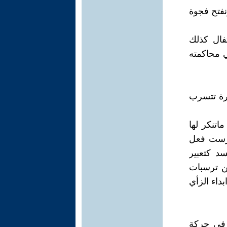
فتح فجوة
كاحتفال كذلك
ي محاكمته
فرة تتسرب
اتنكر لها
ارست فعل
د كتعبير
ن ترسبات
داء الزأي
ا في حركة