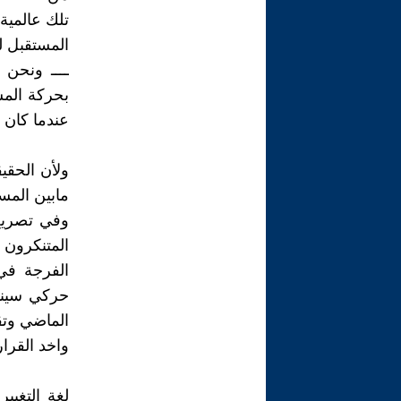
تلك عالمية
المستقبل لل
بحركة المس
عندما كان ش
ولأن الحقي
مابين المس
وفي تصريح 
المتنكرون
الفرجة في
حركي سينو
الماضي وتق
واخد القرار 
لغة التغيي