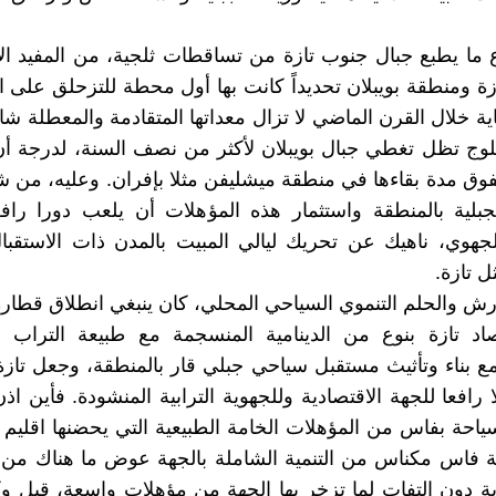
 ما يطبع جبال جنوب تازة من تساقطات ثلجية، من المفيد ال
زة ومنطقة بويبلان تحديداً كانت بها أول محطة للتزحلق على ال
ية خلال القرن الماضي لا تزال معداتها المتقادمة والمعطلة شاه
ثلوج تظل تغطي جبال بويبلان لأكثر من نصف السنة، لدرجة أن
 تفوق مدة بقاءها في منطقة ميشليفن مثلا بإفران. وعليه، من 
جبلية بالمنطقة واستثمار هذه المؤهلات أن يلعب دورا راف
جهوي، ناهيك عن تحريك ليالي المبيت بالمدن ذات الاستقبال
ل تازة.
رش والحلم التنموي السياحي المحلي، كان ينبغي انطلاق قطاره
اد تازة بنوع من الدينامية المنسجمة مع طبيعة التراب وا
مع بناء وتأثيث مستقبل سياحي جبلي قار بالمنطقة، وجعل تاز
 رافعا للجهة الاقتصادية وللجهوية الترابية المنشودة. فأين ا
ياحة بفاس من المؤهلات الخامة الطبيعية التي يحضنها اقليم ت
فاس مكناس من التنمية الشاملة بالجهة عوض ما هناك من ا
ية دون التفات لِما تزخر بها الجهة من مؤهلات واسعة، قيل و