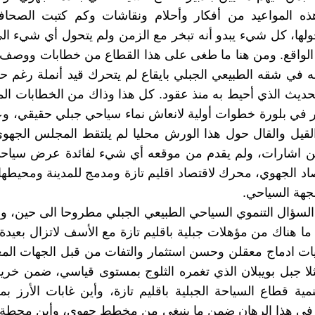
ذه المواعيد من أفكار وأحلام ونقاشات وكم كتبت الصحافة
ولها، كل شيء يبدو أنه تبخر مع الزمن ولم يتحول أي شيء ال
لواقع. ومن هنا ما طغى على هذا القطاع من خطابات ووص
له في شقه الطبيعي الجبلي بايقاع لم يتحرك قيد أنملة رغم ح
ديث الذي أحيط به منذ عقود. كل هذا وذاك من الخطابات ال
ر في بلورة خطوات أولية لانعاش نماء سياحي جبلي حقيقي، وع
قيل والقال حول هذا الورش محليا لم يلتقط المجلس الجهوي
من اشارات، ولم يقدم من موقعه أي شيء لفائدة عرض سياح
صاد الجهوي، محرك لاقتصاد اقليم تازة ومدمج للمدينة ومحيطه
هة السياحي.
السؤال التنموي السياحي الطبيعي الجبلي مطروحا الى حين، 
ا هناك من مؤهلات جبلية باقليم تازة مع الأسف لاتزال بعيدة
ليات ادماج معقلن وحسن استثمار والتفات من قبل الجهات المعن
لا جبل بويبلان الذي تغمره الثلوج بمستوى قياسي، ضمن خريط
مية قطاع السياحة الجبلية باقليم تازة، وأين غابات الأرز بمن
 في هذا الرهان ضمن ما ينبغي من مخطط جهوي، وأين محطة ب