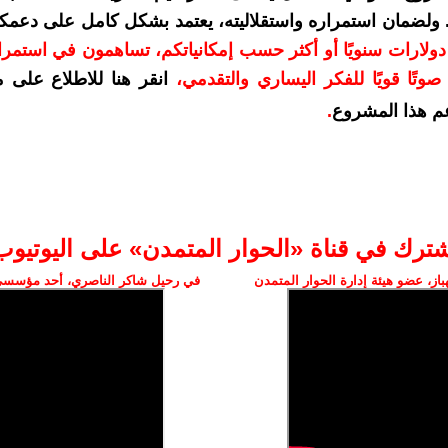
. ولضمان استمراره واستقلاليته، يعتمد بشكل كامل على دعمك
دعمكم بمبلغ 10 دولارات سنويًا أو أكثر حسب إمكانياتكم، تساهمون في استم
وتًا قويًا للفكر اليساري والتقدمي
،
انقر هنا للاطلاع على 
م هذا المشروع
.
شترك في قناة «الحوار المتمدن» على اليوتيوب
ز، عضو هيئة إدارة الحوار المتمدن
في رحيل شاكر الناصري، أحد مؤسسي 