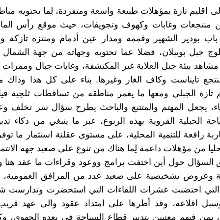
الى اقليم تازة بمؤهلات طبيعة واسعة ومتفردة، لِما تحتويه مناط
من منتجعات وغابات وكهوف وتجويفات، حيث موقع رأس الماء 
ب بودير الشهير وقممه ومدار عين أدمام ومنتزه تازكة و
وج جبل بويبلان، فضلا عما تحتويه وجهاته من جهة الشمال 
شاهد بيئة جبل العلاية غير المكتشفة، وغابات جبال وممرات
تجع تايناست وكاف الغار وغيرها. بناء على كل هذا وذاك م
 تازة الجبلي ومعها ما يغمر مناطقه من تساقطات ثلجية قي
ء، يجعل المهتم والمتتبع والباحث يطرح سؤال سر تخلف وع
حة الجبلية القروية بهذه الربوع، عبر ما ينبغي من ذكاء تدب
ة رافعة للتنمية المحلية، على مستوى عقلنة استثمار ما توفر
يا من مؤهلات داعمة لِما هناك من تنوع على صعيد جهة الانتماء
 السؤال حول أين اختفت برامج ووعود وقراءات ما عقد هنا 
ية وعروض تشخيصية على صعيد عدد من المرافق العمومية، من
ة التي احتضنت عشرات اللقاءات التي استحضرت وتدارست شأن
سبل اقلاعه، وقد أطرها على امتداد عقود والى عهد قري
 بمن فيهم معنيين بتدبير قطاع السياحة في بعده الجهوي، 