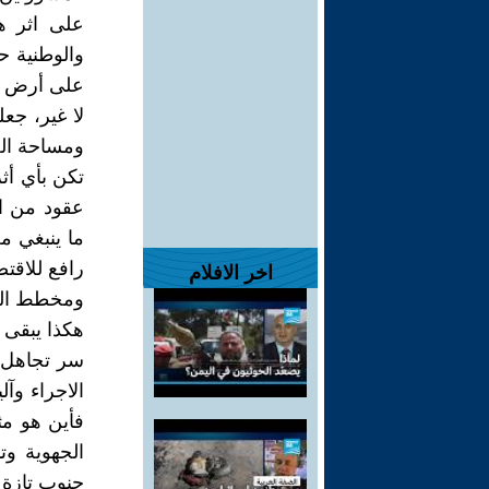
على اثر ه
والوطنية ح
على أرض ا
لا غير، جع
ومساحة الح
تكن بأي أث
عقود من ال
ما ينبغي 
رافع للاقت
اخر الافلام
ومخطط الج
هكذا يبقى 
سر تجاهل م
الاجراء وآ
فأين هو مث
الجهوية وتن
جنوب تازة