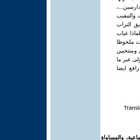
ارسين...،
والتنقيب
ق التراب
ماذا غياب
ات ملحوظا
ومنتخبين
لى عبر ما
رافع ايضا
Transl
اعية، والمساواة