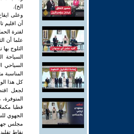
الخ).
وعلى ايقاع
أن اقليم تا
لفترة الحما
علما أن ال
الثلوج بها
السياحة ال
السياحي ال
المناسبة مث
كل هذا الو
لجعل اقتص
المتوفرة، 
قطبا مكملا
الجهوي للس
مجلس جهة 
نقاط تقليد