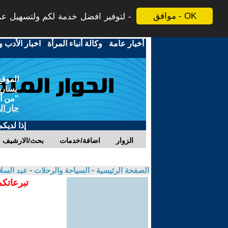
موافق - OK
لتوفير افضل خدمة لكم ولتسهيل عملي
أخبار عامة
-
وكالة أنباء المرأة
-
اخبار الأدب و
الموقع
يسارية
"من أج
حاز ال
إذا لديك
الزوار
اضافة/خدمات
بحث/الارشيف
الصفحة الرئيسية
-
السياحة والرحلات
-
عبد السلا
تبرعاتكم