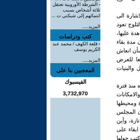
-
الشرطة الأوروبية تعتقل
ثلاثة أشخاص بسبب
اشارة الى
انتمائهم إلى شبكتي ت ...
ثلوج تعود
المزيد.....
دة عليها،
كتب ودراسات
 مدة بقاء
-
قلعة الكهف / محمد عبد
الكريم يوسف
شأن انعاش
عا للعرض
المزيد.....
 والبنيات
المعجبين بنا على
الفيسبوك
 منذ فترة
3,732,970
لامكانات
ة ومحيطها
ذن المجلس
ازة، وأين
بقاء على
كتب حولها