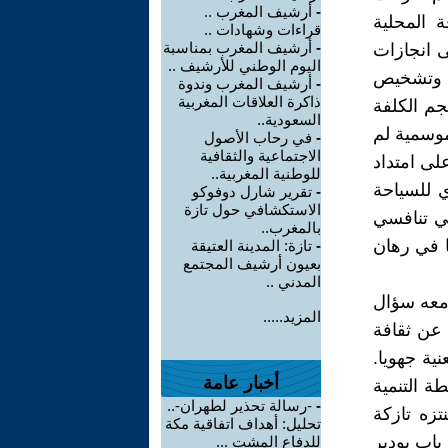
-
أرشيف المغرب ..
 المحلية
قراءات وشهادات ..
-
أرشيف المغرب بمناسبة
ى انجازات
اليوم الوطني للأرشيف ..
ف وتشخيص
-
أرشيف المغرب وندوة
ذاكرة العلاقات المغربية
جم الكلفة
السعودية..
موسمية لم
-
في رحاب الأصول
الاجتماعية والثقافية
لى امتداد
للوطنية المغربية..
 للسياحة
-
تقرير شارل دوفوكو
الاستكشافي حول تازة
ي تنافسي
بالمغرب..
ا في رهان
-
تازة: المدينة العتيقة
بعيون أرشيف المجتمع
المدني ..
ومعه سؤال
المزيد.....
 عن ثقافة
ية جهويا.
أخبار عامة
ة التنمية
-
-رسالة تحذير لطهران-..
تزه تازكة
تحليل: أهداف اتفاقية مكة
اب بودير
للدفاع المشت ...