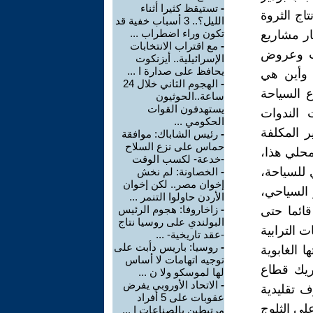
-
تستيقظ كثيرا أثناء
اج الثروة
الليل؟.. 3 أسباب خفية قد
تكون وراء اضطراب ...
ار مشاريع
-
مع اقتراب الانتخابات
ات وعروض
الإسرائيلية.. أيزنكوت
يحافظ على صدارة ا ...
 وأين هي
-
الهجوم الثاني خلال 24
 السياحة
ساعة..الحوثيون
يستهدفون القوات
 الندوات
الحكومي ...
ر المكلفة
-
رئيس الشاباك: موافقة
حماس على نزع السلاح
محلي هذا،
-خدعة- لكسب الوقت
للسياحة،
-
الخصاونة: لم نخش
إخوان مصر.. لكن إخوان
 السياحي،
الأردن حاولوا التنمر ...
-
زاخاروفا: هجوم الرئيس
قائما حتى
البولندي على روسيا نتاج
ت الترابية
-عقد تاريخية- ...
-
روسيا: باريس دأبت على
ا الغابوية
توجيه اتهامات لا أساس
حريك قطاع
لها لموسكو ولا ن ...
-
الاتحاد الأوروبي يفرض
ف تقليدية
عقوبات على 5 أفراد
لى الثلوج
مرتبطين بالصناعات ا ...