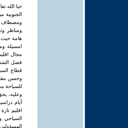
حبا الله تع
الجنوبية 
ومصطاف با
ومناظر وثل
هامة حيث م
امسيلة ومن
مجال اقليم
فصل الشتا
قطاع السيا
وحسن مقارب
للسياحة محل
وعليه، يحق
أيام دراس
اقليم تاز
السياحي و
المسؤولين،