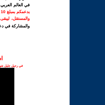
في العالم العربي
ب
والمستقل، ليبقى ص
والمشاركة في دع
ا‫
في رحيل جليل شهبا