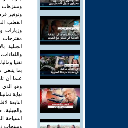
ومنتزهات م
وتوفير فرص
القطب الس
وزيارات وت
مقترحات و
الجبلية ب
واللقاءات، 
تقنيا ومال
بما ينبغي 
علما أن تا
وهو الذي ك
نهاية ثماني
التابعة لاق
والجبلية، 
السياحة ال
ومنتجات ذا