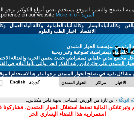
ة التصفح والنشر، الموقع يستخدم بعض أنواع الكوكيز نرجو النق
More info - المزيد
experience on our website
الفن
-
وكالة أنباء اليسار
-
وكالة أنباء العلمانية
-
وكالة أنباء العمال
-
وكا
الاقتصاد
-
اخبار الطب والعلوم
 الرئيسي لمؤسسة الحوار المتمدن
، علمانية، ديمقراطية، تطوعية وغير ربحية
ل مجتمع مدني علماني ديمقراطي حديث يضمن الحرية والعدالة الاجتم
حوار المتمدن على جائزة ابن رشد للفكر الحر والتى نالها أعلام في الفك
م مشاكل تقنية في تصفح الحوار المتمدن نرجو النقر هنا لاستخدام الموقع
كوردي
English
الاخبار
مراكز
الحوار المتمدن
م انويكًة
- أين تازة من الورش السياحي بجهة فاس مكناس..
 وتبرعاتكن المالية تحفظ استقلال الحوار المتمدن، فشاركونا 
استمرارية هذا الفضاء اليساري الحر