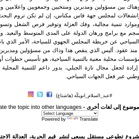
 وهناك بين مسؤولين ومدبرين ومنتخبين وجمعويين واعلامين ود
 وانشغالات لمجلس جهة فاس مكناس، إن لم تكن تروم البحث 
وارد تنمية مجالية، وفك العزلة وتوفير فرص الشغل وتسوي
جم مع برامج ورهان الدولة على المدى المتوسط والبعيد. ول
 السياحي عن خريطة المجلس الجهوي للسياحة، الأمر الذي ب
منذ عقود. أليس الذي ينقص هذا وذاك من مسؤولين ومدبرين 
سسات محلية معنية بالتنمية السياحية، هو تأسيس خطوات أو
رادة لجعل مجال تازة الجبلي، بدور داعم للتنمية المحلية 
لوطني عبر فعل الجهات السياحي.
#عبد_السلام_انويكًة (هاشتاغ)
موضوع إلى لغات أخرى -
ate the topic into other languages
Powered by
Translate
شروع تطوعي مستقل يسعى لنشر قيم الحرية، العدالة الاجتم