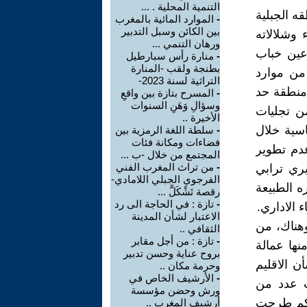
التنمية المحلية . ...
قه الجبلية
-
الموارد المائية بالمغرب
بين الكائن وسبل التدبير
وشلالاته
ورهان التنمي ...
عين خباب
-
منارة رأس سبارطيل
بطنجة ولقب -المنارة
من موارد
التراثية لسنة 2023-
 منطقة حد
-
المسرح بتازة بين واقعِ
وسؤالِ وَهَنِ السنوات
ن تجليات
الأخيرة ..
اسية خلال
-
سلطة اللغة الرمزية بين
فضاءات ومكانة فئات
دم تطوير
المجتمع من خلال -ب ...
-
من تراث المغرب الفني
يري ترابي
الفرجوي الجبلي اللامادي-
ه الطبيعة
رقصة تَشْكَلَّ ...
-
تازة : في الحاجة الى رد
 الاداري.
الاعتبار لشأن المدينة
وهناك، من
الثقافي ..
-
تازة : من أجل مقابر
ها عمالة
بروح عناية وحسن تدبير
 الاقليم
وحرمة مكان ..
-
الأرشيف الخاص في
ب عدد من
ورش وحضن مؤسسة
وكم طرحت
أرشيف المغرب ..