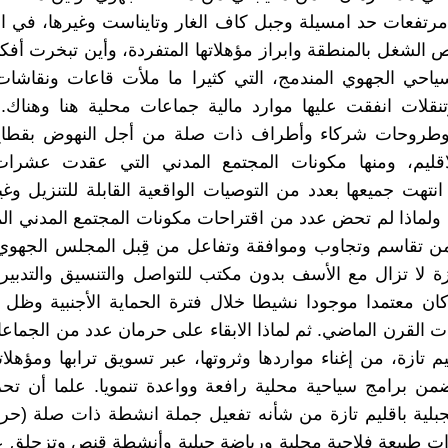
رتفعات حد امسيلة وجبل كاف الغار وتايناست وغيرها، في انت
 الشغل بالمنطقة وابراز مؤهلاتها المتفردة، وأين تبخرت أفك
ياحي الجهوي المندمج، التي كثيرا ما ملأت قاعات ونقاش
نقلات انفقت عليها موارد مالية جماعات محلية هنا وهناك.
طروحات شركاء وأطراف ذات صلة من أجل النهوض بقطاع
الاقليم، ومنها مكونات المجتمع المدني التي عقدت عشرات
انتهت جميعها بعدد من التوصيات الواقعية القابلة للتنزيل وغي
يا. ولماذا لم تحض عدد من اقتراحات مكونات المجتمع المدني ال
من تقاسم وتجاوب وموافقة وتفاعل من قِبل المجلس الجهوي 
زة لا تزال مع الأسف بدون مكتب للتواصل والتنسيق والتدبير
ان معتمدا موجودا نشيطا خلال فترة الحماية الأجنبية وظل 
نات القرن الماضي. ثم لماذا الابقاء على حرمان عدد من الجماعا
ليم تازة، من إغناء مواردها وثروتها، عبر تسويق ترابها ومؤهلاته
ضمن برامج سياحية محلية رافعة وواعدة تنمويا. علما أن ت
جبلية باقليم تازة من شأنه تفعيل جملة انشطة ذات صلة (حر
ت طبيعة فلاحية محلية ورياضة جبلية وأنشطة قنص وتزحلق ع