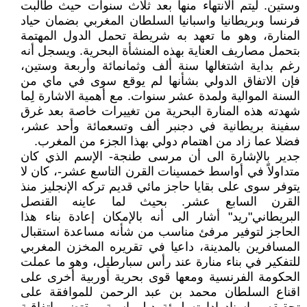
وستين. ليتم الانتهاء منها بعد ثلاث سنوات حيث طالبت
فرنسا وبريطانيا واسبانيا السلطان المغربي بضمان حياد
المنارة، وهو ما تعهد به شريطة تحمل الدول المهتمة
بتحمل مصاريف العناية بهذه المنشأة البحرية. ويسجل أنه
رغم بداية اشتغالها سنة ألف وثمانمائة وأربعة وستين،
فإن الاتفاق الدولي بشأنها لم يوقع سوى في ماي من
السنة الموالية ولمدة عشر سنوات. مع أهمية الاشارة لِما
شهدته هذه المنارة البحرية من تغييرات خاصة بعد غرق
سفينة بريطانية في دجنبر ألف وتسعمائة وأحد عشر،
فضلا عما زاد من اهتمام دولي بهذا الجزء من المغرب.
جدير بالإشارة الى أن مرسى طنجة- الإسم الذي كان
متداولاً في أواسط خمسينات القرن التاسع عشر-، كان لا
يتوفر سوى على بقايا حاجز مائي قديم تركه الإنجليز منذ
القرن السابع عشر. بحيث لما عاينه القنصل
البريطاني"ريد" أشار الى أنه بالإمكان إعادة بناء هذا
الحاجز لتوفير مرفئ مناسب من شأنه مساعدة استقبال
المسافرين بالمدينة، داعيا في تقريره المخزن المغربي
للتفكير في بناء منارة عند رأس سبارطيل، وهو ما عملت
الحكومة الفرنسية ومعها قوى بحرية أوربية أخرى على
اقناع السلطان محمد بن عبد الرحمن للموافقة على