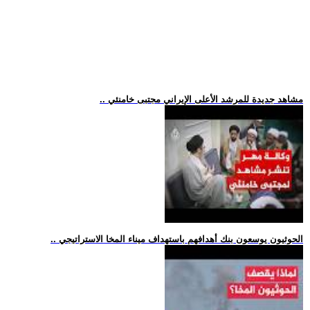
.. مشاهد جديدة للمرشد الأعلى الإيراني مجتبى خامنئي
.. الحوثيون يوسعون بنك أهدافهم باستهداف ميناء المخا الاستراتيجي