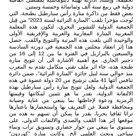
تحقيقه، وإسناد ادارته لهيئة دبلوماسية بمقتضى اتفاقية
دولية في ربيع سنة ألف وثمانمائة وخمسة وستين.
بعض فقط من ذاكرة منارة رأس سبارطيل بطنجة، التي
تُوجت مؤخرا بلقب "المنارة التراثية لسنة 2023" من قِبل
الجمعية الدولية للتشوير البحري، لتكون هذه المعلمة
المغربية المنارة المغاربية والعربية والإفريقية الأولى
والوحيدة التي بلغت هذه المرتبة والتتويج واللقب. حصل
هذا إثر انعقاد مجلس هذه الجمعية في دورته السادسة
والسبعين بالبرازيل في الفترة ما بين 12 إلى 16 من
دجنبر الجاري. مع أهمية الاشارة الى أن تتويج منارة
طنجة هذه، جاء اثر ملف تقني متكامل تقدم به المغرب
منذ حوالي سنة لنيل جائزة ”المنارة التراثية”، ضمن دائرة
تنافس أثثها 41 ملف ترشيح من 20 دولة عضوة في هذه
الجمعية الدولية. ولعل تتويج منارة رأس سبارطيل بهذه
الالتفاتة الدولية، بقدر ما هو تثمين لمكانتها وقيمتها
الرمزية ودعوة لإحاطتها بما ينبغي من عناية وصيانة
ومحافظة فضلا عن التعريف بها واستحضارها باعتبارها
تراثا ثقافيا بحريا، بقدر ما يمكن أن تسهم به هذه من
موقعها إثر هذا اللقب والصدى والالتفات الدولى، على
مستوى ما ينبغي من حوار حضاري وتسويق تراب ونماء
سياحي وبحث العلمي الخ. وكانت منارة "كوردون"