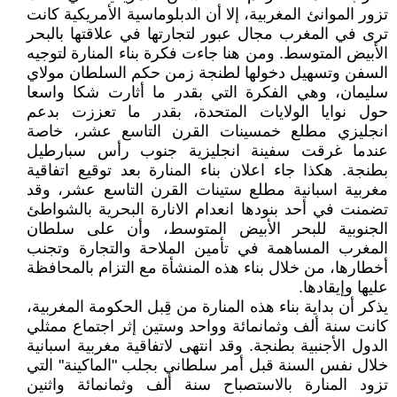
تزور الموانئ المغربية، إلا أن الدبلوماسية الأمريكية كانت
ترى في المغرب مجال عبور لتجارتها في علاقتها بالبحر
الأبيض المتوسط. ومن هنا جاءت فكرة بناء المنارة لتوجيه
السفن وتسهيل دخولها لطنجة زمن حكم السلطان مولاي
سليمان، وهي الفكرة التي بقدر ما أثارت شكا واسعا
حول نوايا الولايات المتحدة، بقدر ما تعززت بدعم
انجليزي مطلع خمسينات القرن التاسع عشر، خاصة
عندما غرقت سفينة انجليزية جنوب رأس سبارطيل
بطنجة. هكذا جاء اعلان بناء المنارة بعد توقيع اتفاقية
مغربية اسبانية مطلع ستينات القرن التاسع عشر، وقد
تضمنت في أحد بنودها انعدام الانارة البحرية بالشواطئ
الجنوبية للبحر الأبيض المتوسط، وأن على سلطان
المغرب المساهمة في تأمين الملاحة والتجارة وتجنب
أخطارها، من خلال بناء هذه المنشأة مع التزام بالمحافظة
عليها وإيقادها.
يذكر أن بداية بناء هذه المنارة من قِبل الحكومة المغربية،
كانت سنة ألف وثمانمائة وواحد وستين إثر اجتماع ممثلي
الدول الأجنبية بطنجة. وقد انتهى لاتفاقية مغربية اسبانية
خلال نفس السنة قبل أمر سلطاني بجلب "الماكينة" التي
تزود المنارة بالاستصباح سنة ألف وثمانمائة واثنين