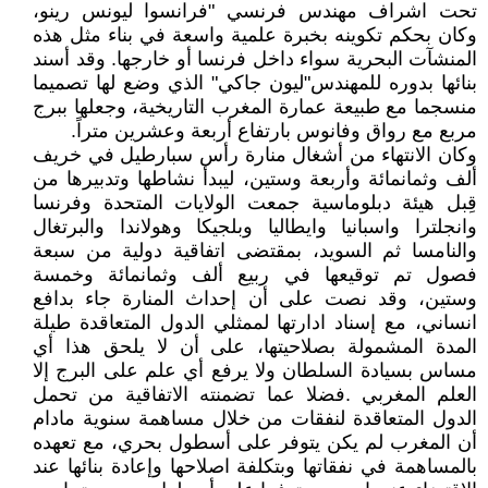
تحت اشراف مهندس فرنسي "فرانسوا ليونس رينو،
وكان بحكم تكوينه بخبرة علمية واسعة في بناء مثل هذه
المنشآت البحرية سواء داخل فرنسا أو خارجها. وقد أسند
بنائها بدوره للمهندس"ليون جاكي" الذي وضع لها تصميما
منسجما مع طبيعة عمارة المغرب التاريخية، وجعلها ببرج
مربع مع رواق وفانوس بارتفاع أربعة وعشرين متراً.
وكان الانتهاء من أشغال منارة رأس سبارطيل في خريف
ألف وثمانمائة وأربعة وستين، ليبدأ نشاطها وتدبيرها من
قِبل هيئة دبلوماسية جمعت الولايات المتحدة وفرنسا
وانجلترا واسبانيا وايطاليا وبلجيكا وهولاندا والبرتغال
والنامسا ثم السويد، بمقتضى اتفاقية دولية من سبعة
فصول تم توقيعها في ربيع ألف وثمانمائة وخمسة
وستين، وقد نصت على أن إحداث المنارة جاء بدافع
انساني، مع إسناد ادارتها لممثلي الدول المتعاقدة طيلة
المدة المشمولة بصلاحيتها، على أن لا يلحق هذا أي
مساس بسيادة السلطان ولا يرفع أي علم على البرج إلا
العلم المغربي .فضلا عما تضمنته الاتفاقية من تحمل
الدول المتعاقدة لنفقات من خلال مساهمة سنوية مادام
أن المغرب لم يكن يتوفر على أسطول بحري، مع تعهده
بالمساهمة في نفقاتها وبتكلفة اصلاحها وإعادة بنائها عند