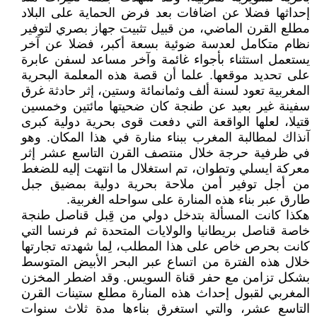
إحداثها فضلا عن اضافات بعد فرض الحماية على البلاد
مطلع القرن الماضي، من قبيل تثبيت جهاز بصري لتوفير
نظام متكامل لعدسة ضوئية بسعة أكبر، فضلا عن آخر
يستعمل استثناء بأجواء غائمة وآخر مساعد لسفن عابرة
على تحديد موقعها. علما أن قصة هذه المعلمة البحرية
المغربية تعود لسنة ألف وثمانمائة وستين، إثر حادثة غرق
سفينة غير بعيد عن طنجة كان ضحيتها مائتين وخمسين
قتيلا، لعلها الواقعة التي دفعت قوى بحرية دولية كبرى
آنذاك لمطالبة المغرب ببناء منارة في هذا المكان. وهو
في ظرفية حرجة خلال منتصف القرن التاسع عشر إثر
معركة ايسلي وتطوان، تم استغلال ما انتهت إليه للضغط
من أجل توفير أمن ملاحة بحرية دولية بمضيق جبل
طارق عبر بناء هذه المنارة على سواحله الغربية.
هكذا كانت المسألة بتدخل دولي من قِبل قناصل طنجة
خاصة قناصل بريطانيا والولايات المتحدة ثم فرنسا التي
كانت بحرص خاص على هذا المطلب، لِما شهدته تجارتها
خلال هذه الفترة من اتساع عبر البحر الأبيض المتوسط
بشكل تزامن مع حفر قناة السويس. وقد اضطر المخزن
المغربي لقبول إحداث هذه المنارة مطلع ستينات القرن
التاسع عشر، والتي استغرق بناءها مدة ثلاث سنوات