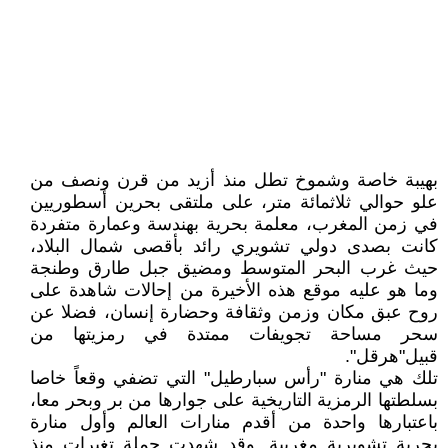
بهيبة خاصة وشموخ تطل منذ أزيد من قرن ونصف من
علو حوالي ثلاثمائة متر، على ملتقى بحرين أسطوريين
في زمن المغرب، معلمة بحرية بهندسة وعمارة متفردة
كانت بصدى دولي تشويري رائد بأقصى شمال البلاد،
حيث غرب البحر المتوسط ومضيق جبل طارق وطنجة
وما هو عليه موقع هذه الأخيرة من إحالات شاهدة على
روح عبق مكان وزمن وثقافة وحضارة إنسان، فضلا عن
سحر مساحة تجويفات ممتدة في رمزيتها من
قبيل"هرقل".
تلك هي منارة "رأس سبارطيل" التي تضفي وقعاً خاصا
بسلطتها الرمزية التاريخية على جوارها من بر وبحر معا،
باعتبارها واحدة من أقدم منارات العالم وأول منارة
بحرية تشويرية مغربية. وقد شهدت جملة تغيرات منذ