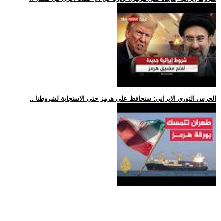
.. الحرس الثوري الإيراني: سنحافظ على هرمز حتى الاستجابة لشروطنا