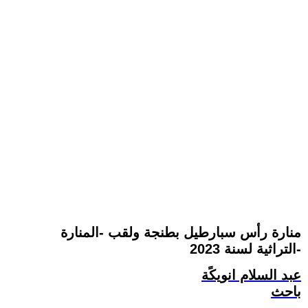
منارة رأس سبارطيل بطنجة ولقب -المنارة
التراثية لسنة 2023-
عبد السلام انويكًة
باحث