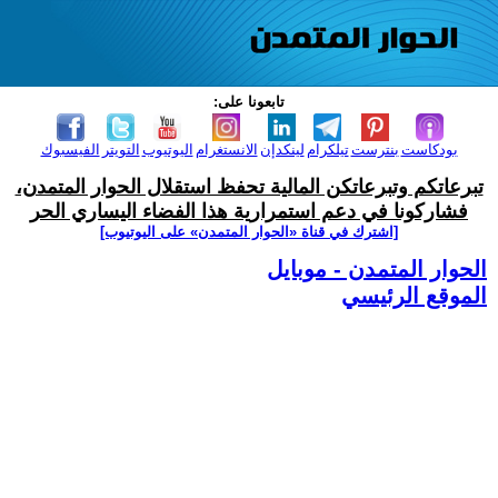
تابعونا على:
بودكاست
بنترست
تيلكرام
لينكدإن
الانستغرام
اليوتيوب
التويتر
الفيسبوك
تبرعاتكم وتبرعاتكن المالية تحفظ استقلال الحوار المتمدن،
فشاركونا في دعم استمرارية هذا الفضاء اليساري الحر
[اشترك في قناة ‫«الحوار المتمدن» على اليوتيوب]
الحوار المتمدن - موبايل
الموقع الرئيسي