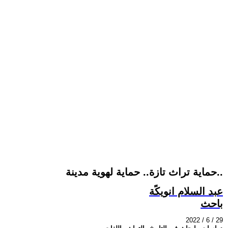
حماية تراث تازة.. حماية لهوية مدينة..
عبد السلام انويكًة
باحث
2022 / 6 / 29