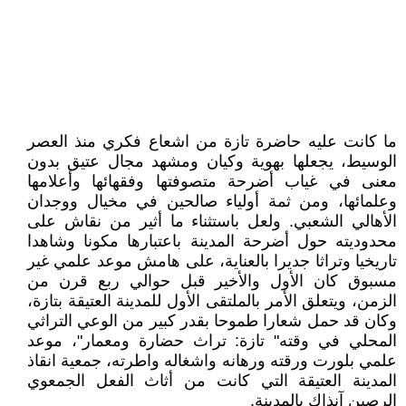
ما كانت عليه حاضرة تازة من اشعاع فكري منذ العصر
الوسيط، يجعلها بهوية وكيان ومشهد مجال عتيق بدون
معنى في غياب أضرحة متصوفتها وفقهائها وأعلامها
وعلمائها، ومن ثمة أولياء صالحين في مخيال ووجدان
الأهالي الشعبي. ولعل باستثناء ما أثير من نقاش على
محدوديته حول أضرحة المدينة باعتبارها مكونا وشاهدا
تاريخيا وتراثا جديرا بالعناية، على هامش موعد علمي غير
مسبوق كان الأول والأخير قبل حوالي ربع قرن من
الزمن، ويتعلق الأمر بالملتقى الأول للمدينة العتيقة بتازة،
وكان قد حمل شعارا طموحا بقدر كبير من الوعي التراثي
المحلي في وقته" تازة: تراث حضارة ومعمار"، موعد
علمي بلورت ورقته ورهانه واشغاله واطرته، جمعية انقاذ
المدينة العتيقة التي كانت من أثاث الفعل الجمعوي
الرصين آنذاك بالمدينة.