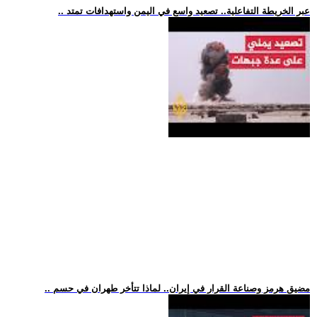
.. عبر الخريطة التفاعلية.. تصعيد واسع في اليمن واستهدافات تمتد
.. مضيق هرمز وصناعة القرار في إيران.. لماذا تتأخر طهران في حسم