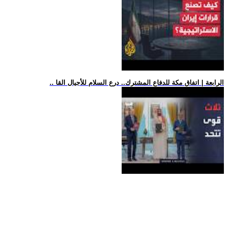
.. الرابعة | اتفاق مكة للدفاع المشترك.. درع السلام للأجيال القا