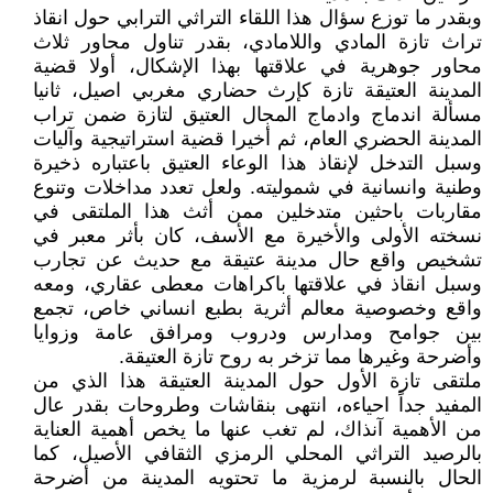
وبقدر ما توزع سؤال هذا اللقاء التراثي الترابي حول انقاذ
تراث تازة المادي واللامادي، بقدر تناول محاور ثلاث
محاور جوهرية في علاقتها بهذا الإشكال، أولا قضية
المدينة العتيقة تازة كإرث حضاري مغربي اصيل، ثانيا
مسألة اندماج وادماج المجال العتيق لتازة ضمن تراب
المدينة الحضري العام، ثم أخيرا قضية استراتيجية وآليات
وسبل التدخل لإنقاذ هذا الوعاء العتيق باعتباره ذخيرة
وطنية وانسانية في شموليته. ولعل تعدد مداخلات وتنوع
مقاربات باحثين متدخلين ممن أثث هذا الملتقى في
نسخته الأولى والأخيرة مع الأسف، كان بأثر معبر في
تشخيص واقع حال مدينة عتيقة مع حديث عن تجارب
وسبل انقاذ في علاقتها باكراهات معطى عقاري، ومعه
واقع وخصوصية معالم أثرية بطبع انساني خاص، تجمع
بين جوامح ومدارس ودروب ومرافق عامة وزوايا
وأضرحة وغيرها مما تزخر به روح تازة العتيقة.
ملتقى تازة الأول حول المدينة العتيقة هذا الذي من
المفيد جداً احياءه، انتهى بنقاشات وطروحات بقدر عال
من الأهمية آنذاك، لم تغب عنها ما يخص أهمية العناية
بالرصيد التراثي المحلي الرمزي الثقافي الأصيل، كما
الحال بالنسبة لرمزية ما تحتويه المدينة من أضرحة