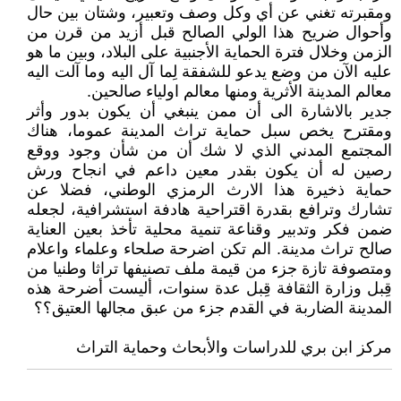
ومقبرته تغني عن أي وكل وصف وتعبير، وشتان بين حال
وأحوال ضريح هذا الولي الصالح قبل أزيد من قرن من
الزمن وخلال فترة الحماية الأجنبية على البلاد، وبين ما هو
عليه الآن من وضع يدعو للشفقة لِما آل اليه وما آلت اليه
معالم المدينة الأثرية ومنها معالم اولياء صالحين.
جدير بالاشارة الى أن ممن ينبغي أن يكون بدور وأثر
ومقترح يخص سبل حماية تراث المدينة عموما، هناك
المجتمع المدني الذي لا شك أن من شأن وجود ووقع
رصين له أن يكون بقدر معين داعم في انجاح ورش
حماية ذخيرة هذا الارث الرمزي الوطني، فضلا عن
تشارك وترافع بقدرة اقتراحية هادفة استشرافية، لجعله
ضمن فكر وتدبير وقناعة تنمية محلية تأخذ بعين العناية
صالح تراث مدينة. الم تكن اضرحة صلحاء وعلماء واعلام
ومتصوفة تازة جزء من قيمة ملف تصنيفها تراثا وطنيا من
قِبل وزارة الثقافة قِبل عدة سنوات، أليست أضرحة هذه
المدينة الضاربة في القدم جزء من عبق مجالها العتيق؟؟
مركز ابن بري للدراسات والأبحاث وحماية التراث