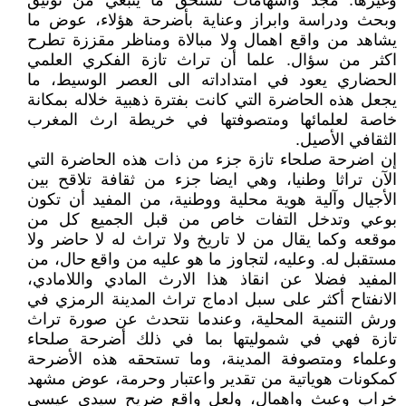
وغيرها. مجد واسهامات تستحق ما ينبغي من توثيق
وبحث ودراسة وابراز وعناية بأضرحة هؤلاء، عوض ما
يشاهد من واقع اهمال ولا مبالاة ومناظر مقززة تطرح
اكثر من سؤال. علما أن تراث تازة الفكري العلمي
الحضاري يعود في امتداداته الى العصر الوسيط، ما
يجعل هذه الحاضرة التي كانت بفترة ذهبية خلاله بمكانة
خاصة لعلمائها ومتصوفتها في خريطة ارث المغرب
الثقافي الأصيل.
إن اضرحة صلحاء تازة جزء من ذات هذه الحاضرة التي
الآن تراثا وطنيا، وهي ايضا جزء من ثقافة تلاقح بين
الأجيال وآلية هوية محلية ووطنية، من المفيد أن تكون
بوعي وتدخل التفات خاص من قبل الجميع كل من
موقعه وكما يقال من لا تاريخ ولا تراث له لا حاضر ولا
مستقبل له. وعليه، لتجاوز ما هو عليه من واقع حال، من
المفيد فضلا عن انقاذ هذا الارث المادي واللامادي،
الانفتاح أكثر على سبل ادماج تراث المدينة الرمزي في
ورش التنمية المحلية، وعندما نتحدث عن صورة تراث
تازة فهي في شموليتها بما في ذلك أضرحة صلحاء
وعلماء ومتصوفة المدينة، وما تستحقه هذه الأضرحة
كمكونات هوياتية من تقدير واعتبار وحرمة، عوض مشهد
خراب وعبث واهمال، ولعل واقع ضريح سيدي عيسى