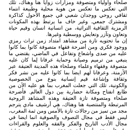
صلحاء وأولياء ومتصوفة ومزارات زوايا هنا وهناك، تلك
التي تعكس ما تعكس من هوية محلية وطبيعة انتماء
ثقافي روحي ووجدان شعبي في جميع الأحول كذاكرة
ومشترك جمعي. وغير خاف ما يرتبط بهذه المكونات
الرمزية الثقافية التراثية، من انسانية انسان وقيم حياة
وتعاون وتآزر وتعايش ووسطية وغيرها.
إن ما تحتويه تازة من مشاهد امتداد زمن تراث رمزي
ووجود فكري ومن أضرحة فقهاء متصوفة كانوا بما كانوا
عليه من صدى واشعاع وتفاعل في الماضي، يقتضي ما
ينبغي من ترميم وصيانة وحماية عرفانا لِما كان عليه
متصوفة وفقهاء وعلماء وصلحاء هذه المدينة العتيقة عبر
الأزمنة، وعرفانا لهم ايضا بما كانوا عليه من نشر فكر
وثقافة وإشاعة قيم إنسانية بنوع من الخصوصية
والكونية، تلك التي جعلت المغرب بما هو عليه الآن من
طابع انفتاح ومكانة حضارية بين دول العالم. فأضرحة
صلحاء ومتصوفة تازة العتيقة وهذه المشاهد الروحية
المرتبطة والمنتصبة هنا وهناك، هي أرشيف مادي يترجم
مجد من تميز من رجالات تازة بالأمس ومن ثمة المغرب،
ليس فقط في مجال التصوف والصوفية انما ايضا في
مجال الأدب التاريخ والفكر والفقه والعلوم والقراءات