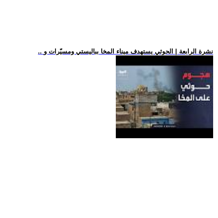
.. نشرة الرابعة | الحوثي يستهدف ميناء المخا بباليستي ومسيّرات و