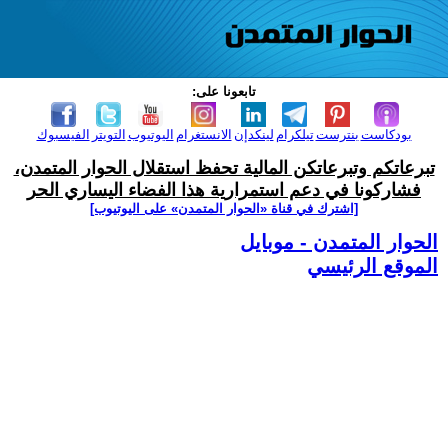
تابعونا على:
بودكاست
بنترست
تيلكرام
لينكدإن
الانستغرام
اليوتيوب
التويتر
الفيسبوك
تبرعاتكم وتبرعاتكن المالية تحفظ استقلال الحوار المتمدن،
فشاركونا في دعم استمرارية هذا الفضاء اليساري الحر
[اشترك في قناة ‫«الحوار المتمدن» على اليوتيوب]
الحوار المتمدن - موبايل
الموقع الرئيسي