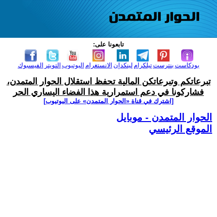
تابعونا على:
بودكاست
بنترست
تيلكرام
لينكدإن
الانستغرام
اليوتيوب
التويتر
الفيسبوك
تبرعاتكم وتبرعاتكن المالية تحفظ استقلال الحوار المتمدن،
فشاركونا في دعم استمرارية هذا الفضاء اليساري الحر
[اشترك في قناة ‫«الحوار المتمدن» على اليوتيوب]
الحوار المتمدن - موبايل
الموقع الرئيسي