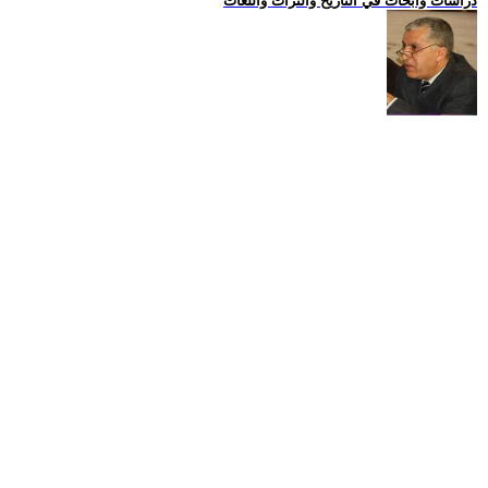
دراسات وابحاث في التاريخ والتراث واللغات