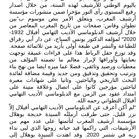
باليوم الوطني للأرشيف لهذه السنة، من خلال اصدار
رفيع المستوى رأى النور مؤخرا ضمن منشورات مؤسسة
أرشيف المغرب، ويتعلق الأمر بنص موسوم ب”بين
تطوان وفاس: صفحات من تاريخ المغرب المعاصر من
خلال أرشيف الدبلوماسي الأديب التهامي أفيلال 1932-
2020″ لمؤلفه الدكتور يونس السباح، عن دار أبي رقراق
للطباعة والنشر في طبعة أولى بأزيد من ثلاثمائة صفحة.
وقد توزع حفل الرباط هذا على قراءات عميقة توجهت
بعنايتها وأوراقها لإبراز معالم ما تضمنه المؤلف من
معطيات ورصيد وثائقي، فضلا عما ميزه ايضا من نهج بناء
وترتيب وتحقيق وتدقيق ومن جديد وقيمة مضافة لفائدة
البحث التاريخي والباحثين. وثانيا على شهادات معبرة
لباحثين مؤرخين كانوا على اتصال وعلاقة متينة على
امتداد عقود من الزمن مع الدبلوماسي الأديب التهامي
أفيلال التطواني رحمه الله.
“لم أكن أعرف عن الدبلوماسي الأديب التهامي أفيلال إلاّ
نزر قليل، حتى طرقت أرملتُه السيدة خديجة بوهلال
مؤسسة أرشيف المغرب لتأتمنها على عدد مهم من
الأرشيفات، التي راكمها قيد حياته زوجها الذي لبى نداء
ربه في شتنبر 2020. وقد اهتدت السيدة بوهلال إلى