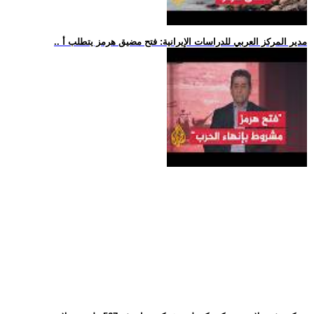
.. مدير المركز العربي للدراسات الإيرانية: فتح مضيق هرمز يتطلب أ