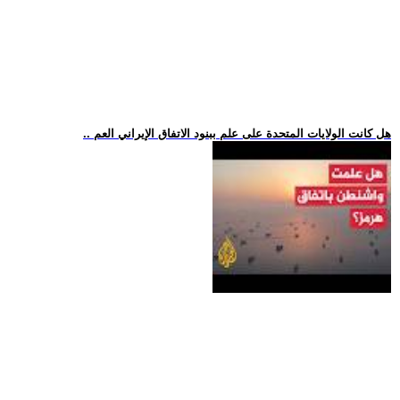
.. هل كانت الولايات المتحدة على علم ببنود الاتفاق الإيراني العم