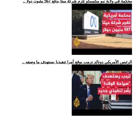
.. محكمة في ولاية نيو مكسيكو تلزم شركة ميتا بدفع 567 مليون دولا
.. الرئيس الأمريكي دونالد ترمب يوقع أمرا تنفيذيا يستهدف ما وصفه