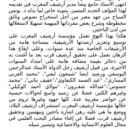
انتهى الاستاذ جامع بيضا مدير أرشيف المغرب في تقديمه
لهذا المؤلف الجديد المتميز، بتنويه خاص لما بذله ذ. يونس
السباح من جهد معبر من أجل استخراج نصوص وثائق
مخطوطة وشرح بعض مفرداتها المبهمة تسهيلا لاستغلالها
من لدن الباحثين.
هكذا بهذا النهج تعمل مؤسسة أرشيف المغرب على
توسيع وتعزيز أرصدتها الأرشيفية، بمساحة هامة من
الأرشيفات الخاصة منذ عدة سنوات، وعلى ايقاع هذا
الرهان تعمل على تحقيق أرشيف قرب بعد ما أغتنت به
من ذخائر بقيمة مضافة هامة على امتداد السنوات
الأخيرة، من قبيل أرشيف رجل الدولة الأستاذ عبدالرحمن
اليوسفي ورصيد ايضا “شمعون ليفي”، “محمد العربي
المساري”، “عبد الصمد الكنفاوي”،”عفيف بناني”، “محمد
جسوس”،”عبدالله شقـرون”، “مولاي أحمد الوكيلي”
وغيرهم الكثير، فضلا عن رصيد واسع لحوالات حبسية
عن حواضر مغربية عدة. كلها جهود وغيرها تروم من
خلالها مؤسسة أرشيف المغرب استشراف أرشيف البلاد،
ووضع ما هي عليه رهن اشارة باحثين ومهتمين وتحقيق
أرشيف قرب، فضلا عن إغناء مصادر البحث العلمي في
مجال العلوم الانسانية والاجتماعية وتيسير سبله.