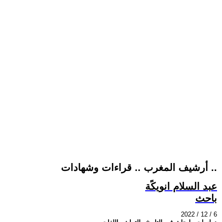
أرشيف المغرب .. قراءات وشهادات ..
عبد السلام انويكًة
باحث
2022 / 12 / 6