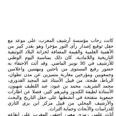
كانت رحاب مؤسسة أرشيف المغرب، على موعد مع
حفل توقيع إصدار رأى النور مؤخرا وهو بقدر كبير من
الأهمية العلمية والقيمة المضافة لخزانة البلاد التوثيقية
التاريخية واللامادية، كان ذلك بمناسبة اليوم الوطني
للأرشيف في 30 نونبر الماضي. وقد أثث الاحتفاء به
حضور رفيع المستوى من باحثين ومهتمين واعلامين
وجمعويين ومؤرخين مغاربة متميزين عن مدن تطوان،
الرباط، طنجة، من قبيل الأستاذ عبد المجيد القدوري،
محمد الشريف، محمد بن عبود، عبد اللطيف شهبون،
الأستاذة لطيفة الكندوز وغيرهم كثير، فضلا عن اطارات
جمعوية منفتحة في أنشطتها على حقل التاريخ والبحث
والأرشيف المحلي من قبيل مركز ابن بري التازي
للدراسات والأبحاث وحماية التراث.
أثاث علمي رمزي معبر، احتفى المغرب على ايقاعه