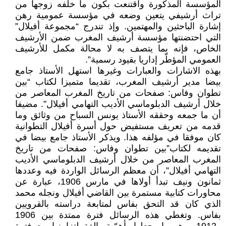
المؤسسة المذكورة واقتنعت بكون ما خلّفه زوجها من
تراث أرشيفي يتعين وضعه في مؤسسة عمومية رهن
إشارة الباحثين والمهتمين. وإذ تندرج “مجموعة أفيلال”
التي احتضنتها مؤسسة أرشيف المغرب ضمن الأرشيف
الخاص، فإنه بما يتصف به لا محالة مكمل للأرشيف
العمومي المؤطّر إداريا بقيود رسمية”.
بهذه الاشارات والعبارات وغيرها استهل الأستاذ جامع
بيضا مدير أرشيف المغرب، تقديما متميزا لكتاب “بين
تطوان وفاس: صفحات من تاريخ المغرب المعاصر من
خلال أرشيف الدبلوماسي الأديب التهامي أفيلال”. مضيفا
أن ما جمعه وحققه الأستاذ يونس السباح من وثائق وما
قدمه من تعريف مستفيض حول أسرة أفيلال التطوانية
كان موفقا في مؤلفه هذا. ويذكر الأستاذ جامع بيضا في
تقديمه لكتاب”بين تطوان وفاس: صفحات من تاريخ
المغرب المعاصر من خلال أرشيف الدبلوماسي الأديب
التهامي أفيلال”، أن معظم الرسائل الواردة فيه وعددها
ثمانون ونيف تبدأ أولاها في مارس 1906، عبارة عن
محاورات كتابية مستمرة بين القاضي أفيلال ونجله محمد
الذي كان قد التحق بفاس لمتابعة دراسته بالقرويين
بفاس. وتغطي هذه الرسائل فترة ممتدة بين 1906