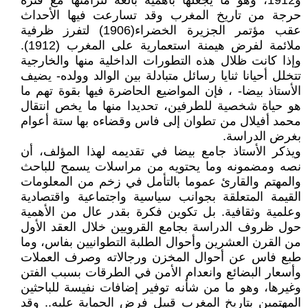
و1912، وهو ما يجعلها بأهمّية بالغة لتزامنها مع فترة
حرجة من تاريخ المغرب وقد تسارعت فيها الأحداث
عقب مؤتمر الجزيرة الخضراء(1906) لتفرز ظرفية
ملائمة لفرض هيمنة استعمارية على المغرب (1912).
وإذا كانت ظلال هذه التطورات الداخلية منها والخارجية
تتخلل أحيانا ثنايا رسائل متبادلة بين الوالد وولده- يضيف
الأستاذ بيضا- ، فإن المواضيع الحاضرة فيها بقوة تهم ما
هو حياة شخصية للطرفين، تحديدا منها ما يخص انتقال
محمد أفيلال من تطوان إلى فاس وقضاءه بها ستة أعوام
بغرض الدراسة.
ويذكر الأستاذ جامع بيضا في تقديمه لهذا المؤلف، أن
نصه ومضمونه وما يحتويه من مراسلات يسمح للباحث
والمهتم والقارئ عموما بالتأمل في زخم من المعلومات
القيمة المتعلقة بجوانب سياسية واجتماعية واقتصادية
وعلمية وثقافية. بل تكوين فكرة بقدر عال من الأهمية
حول ظروف الدراسة بجامع القرويين خلال العقد الأول
من القرن العشرين وأحوال الطلبة التطوانيين بفاس، وما
طبع فاس عن أحوال المخزن ورجالاته وصرف العملات
وأسعار البضائع وانعدام الأمن في الطرقات بسبب الفتن
وغيرها، وهو ما من شأنه توفير إضافات نفيسة للباحثين
المهتمين بتاريخ المغرب قبيل فرض الحماية عليه.. وقد