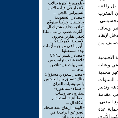
-
بلومبيرغ: كثرة حالات
ا بل رافعة
الانتحار في قيادة الأمن
السيبراني بالجي ...
دن المغرب
-
مصادر: السعودية
التحسيسي،
وباكستان وتركيا ستوقّع
اتفاقية دفاع مشترك ال ...
بر وسائل
-
أثارت غضب ترمب.. ماذا
خل لإنقاذ
تُخفي تقارير مخزون
الأسلحة الأمريكية؟ ...
لتصنيف من
-
أوروبا في مواجهة أزمات
تهدد مستقبلها
-
مصادر تفسر لـCNN
الاقليمية
علاقة غضب ترامب من
عي وعناية
التسريبات عن تناقص
الذخا ...
غير مجدية
-
مصدر سعودي مسؤول:
هناك تنسيق بين الحوثيين
 السنوات
والميليشيات العراق ...
نة وتدبير
-
علماء -ستانفورد-
يبتكرون فيروسات
 في مقدمة
اصطناعية باستخدام
ع المدني،
الذكاء ال ...
-
الهند.. ارتفاع عدد ضحايا
حماية عدة
الصواعق الرعدية في
كب الأثري
ولاية جهارخاند ...