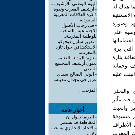
اليوم الوطني للأرشيف ..
 هناك له
-
أرشيف المغرب وندوة
ذاكرة العلاقات المغربية
 الاسمنتية
السعودية..
شهد وصورة
-
في رحاب الأصول
الاجتماعية والثقافية
لوصية على
للوطنية المغربية..
اهتماماتها
-
تقرير شارل دوفوكو
الاستكشافي حول تازة
 التي يرى
بالمغرب..
افة بتازة
-
تازة: المدينة العتيقة
بعيون أرشيف المجتمع
ف وحماية
المدني ..
نبنت عليه
-
الولي الصالح سيدي
عزوز في وجدان مدينة..
المزيد.....
 والبحثي
 فيه مآثر
ر والعبث
أخبار عامة
ير مسبوقة
-
اليويفا يقول إن
المقاطعة قد تستمر
ي الأطراف
والاتحاد الإنجليزي يسحب
اث المغرب
دع ...