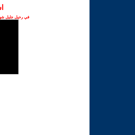
ا‫
في رحيل جليل شهبا