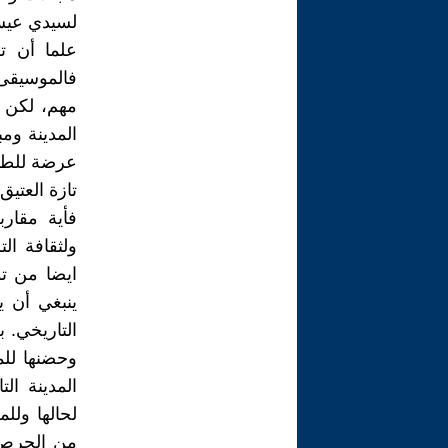
لسيدي عيسى
علما أن ت
فالموسيقى 
مهم، لكن ه
المدينة ومب
عرضة للطمس
تازة العتيق.
فأية مقارب
ولثقافة ال
ايضا من ت
ينبغي أن ي
التاريخي. 
وحضنها للم
المدينة ال
لحالها ول
من الحرص ع