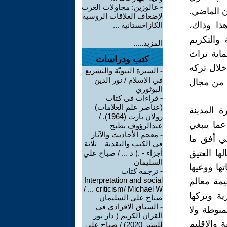
-
غالوزين: محاولات الغرب
ن الماضي.
لإضعاف العلاقات الروسية
ذا وذاك،
الكازاخستانية ...
 والتكريم
المزيد.....
ماية تراث
كتب ودراسات
 خلال تركه
-
السيرة النبويّة والتشريع
في الإسلام / نور الدين
ي من مجال
البوثوري
-
قراءات فى كتاب
(عناصر علم العلامات)
ة المدينة
رولان بارت (1964). /
عما ينبغي
عبدالرؤوف بطيخ
-
معجم الأحاديث والآثار
ي أفق ما
في الكتب والنقدية – ثلاثة
ها العتيق
أجزاء - .( د ... / صباح علي
السليمان
ها ووعيها
-
ترجمة كتاب
Interpretation and social
يمة معالم
criticism/ Michael W ... /
ية وتركها
صباح علي السليمان
-
السياق الافرادي في
نوطة ولا
القران الكريم ( دار نور
 والاقليم
للنشر 2020) / صباح علي