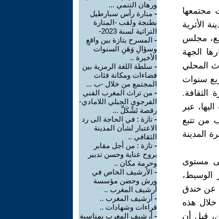
ورهان التنمي ...
 مجتمعها
-
منارة رأس سبارطيل
بطنجة ولقب -المنارة
ة الأثرية
التراثية لسنة 2023-
ميع، مجلس
-
المسرح بتازة بين واقعِ
وسؤالِ وَهَنِ السنوات
رها الجهة
الأخيرة ..
اث المحلي
-
سلطة اللغة الرمزية بين
فضاءات ومكانة فئات
أربع سنوات
المجتمع من خلال -ب ...
 الثقافة.
-
من تراث المغرب الفني
الفرجوي الجبلي اللامادي-
اليها، عبر
رقصة تَشْكَلَّ ...
-
تازة : في الحاجة الى رد
 من تتبع
الاعتبار لشأن المدينة
ة المدينة
الثقافي ..
-
تازة : من أجل مقابر
بروح عناية وحسن تدبير
لى مستوى
وحرمة مكان ..
-
الأرشيف الخاص في
 الوسيط،
ورش وحضن مؤسسة
ا عن خندق
أرشيف المغرب ..
-
أرشيف المغرب ..
خلال هذه
قراءات وشهادات ..
ن، قبل أن
-
أرشيف المغرب بمناسبة