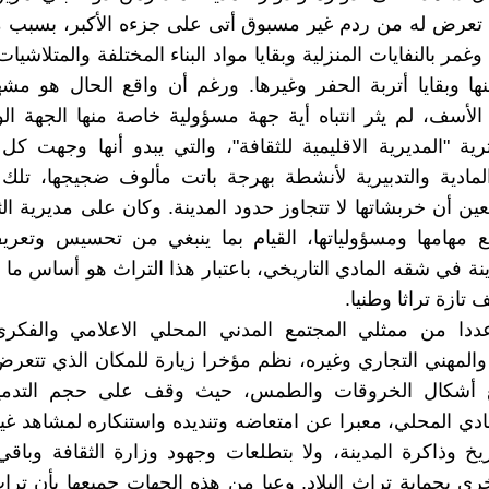
تعرض له من ردم غير مسبوق أتى على جزءه الأكبر، بسبب ما
 بالنفايات المنزلية وبقايا مواد البناء المختلفة والمتلاشيات
ها وبقايا أتربة الحفر وغيرها. ورغم أن واقع الحال هو م
لأسف، لم يثر انتباه أية جهة مسؤولية خاصة منها الجهة ا
ثرية "المديرية الاقليمية للثقافة"، والتي يبدو أنها وجهت كل 
لمادية والتدبيرية لأنشطة بهرجة باتت مألوف ضجيجها، تلك
ين أن خربشاتها لا تتجاوز حدود المدينة. وكان على مديرية الثق
ع مهامها ومسؤولياتها، القيام بما ينبغي من تحسيس وتعري
نة في شقه المادي التاريخي، باعتبار هذا التراث هو أساس ما ا
 تازة تراثا وطنيا.
ددا من ممثلي المجتمع المدني المحلي الاعلامي والفكري
المهني التجاري وغيره، نظم مؤخرا زيارة للمكان الذي تتعرض
ع أشكال الخروقات والطمس، حيث وقف على حجم التدمي
مادي المحلي، معبرا عن امتعاضه وتنديده واستنكاره لمشاهد غ
اريخ وذاكرة المدينة، ولا بتطلعات وجهود وزارة الثقافة وباق
أخرى بحماية تراث البلاد. وعيا من هذه الجهات جميعها بأن تر