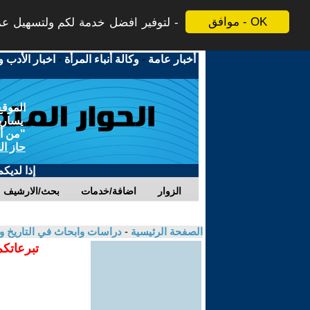
موافق - OK
لتوفير افضل خدمة لكم ولتسهيل عملي
أخبار عامة
-
وكالة أنباء المرأة
-
اخبار الأدب و
الموقع
يسارية
"من أج
حاز ال
إذا لديك
الزوار
اضافة/خدمات
بحث/الارشيف
الصفحة الرئيسية
-
دراسات وابحاث في التاريخ و
تبرعاتكم