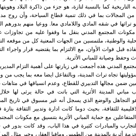
 التاريخية كما بالنسبة لتازة، هو جزء من ذاكرة البلاد وهويته
 من المجالات بما في ذلك تنمية قطاع السياحة، وأن روح م
هو تراثها في شقه المادي واللامادي معا. ووعيا منهم بدورهم 
مكونات المجتمع المدني بنقل ما وقفوا عليه من تجاوزات ع
محلية والوطنية، ملتمسين من الجهات المعنية كل من موقعه التد
قاذه قبل فوات الأوان، مع الالتزام بما يقتضيه قرار واجراء ا
ث وحفظ وصيانة للمباني الأثرية.
تمع المدني هذه أجمعت في زيارتها على أهمية التزام المديرية 
ؤوليتها تجاه تراث المدينة، وبالتفاعل ايضا معه بما يجب من و
مين ضمن مجالها التدبيري للقطاع، وعدم انسياقها في متاهات 
مباني المدينة الأثرية التي باتت في حالة يرثى لها خلال
هو التجاهل والوضع الذي يسجل أنه غير مسبوق في تاريخ المدي
اقليمية للثقافة، بحيث دوما كانت ادارة وتدبير الثقافة بتازة
لمتفاعلين مع حماية المباني الأثرية بتنسيق مع مكونات المجتم
التجارب والمبادرات كثيرة في هذا الباب، وقد كانت بدور في 
زمة أثرية بالمدينة من الطمس ومافيا العقار، وخير مثال المر