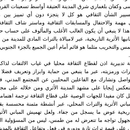
 وكفان بلغماري شرق المدينة العتيقة أواسط تسعينات القر
سيير الشأن الثقافي هو كل لا يتجزء دون أي تمييز بين ه
مهمة والاحتفال والمسابقات الثقافية وماستر شاف الثقافة
ذا لا ينبغي أن يكون الغالب الأغلب والمألوف على حساب ح
انيها الأثرية التاريخية، عبر لامبالاة بالتراث المادي للمدينة من
 والتخريب مثلما هو قائم أمام أعين الجميع بالجزء الجنوب
ة تدبيرية اذن لقطاع الثقافة محليا في غياب الالتفات لذاكر
تراث ورمزيته، عبر ما ينبغي من حماية وابراز وتعريف فضلا 
واصل وتشارك مع الفاعلين المحليين عن المجتمع المدني، ف
نعكس إيجابا على مشهد المدينة الأثري ومن خلاله على مجال
بل كان مفيدا للجهات الوصية على قطاع الثقافة ترجمة اهتمامات
باني الأثرية والتراث المحلي، عبر أنشطة مثمنة محسسة بق
تاريخية عوض ما يسجل من جفاء. ولعل تهميش المباني الأثر
لمجهول تواجه ما تتعرض له من طمس، ليس من المسؤولية الم
لى قيمة تراث تازة ودوره في فعل وتفاعل الثقافة بالمدينة