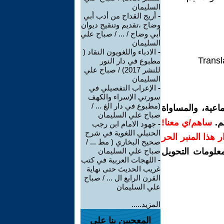
السليمان
-
أريج القداح من أدب أبي
وضاح ،تقديم وتنقيح ديوان
أبي وضاح / ... / صباح علي
السليمان
-
الادباء واللغويون النقاد (
Transl
مطبوع في دار النور
للنشر 2017) / صباح علي
السليمان
-
الإعراب التفصيلي في
سورتي الإسراء والكهف
(مطبوع في دار الغ ... /
اعية، والمساواة
صباح علي السليمان
م.
ساهم/ي معنا!
-
جهود الامام ابن رجب
الحنبلي اللغوية في شرح
رار هذا المنبر الحر
صحيح البخاري ( مط ... /
معلومات التحويل
صباح علي السليمان
-
اللهجات العربية في كتب
غريب الحديث حتى نهاية
القرن الرابع ال ... / صباح
علي السليمان
المزيد.....
المعجبين بنا على