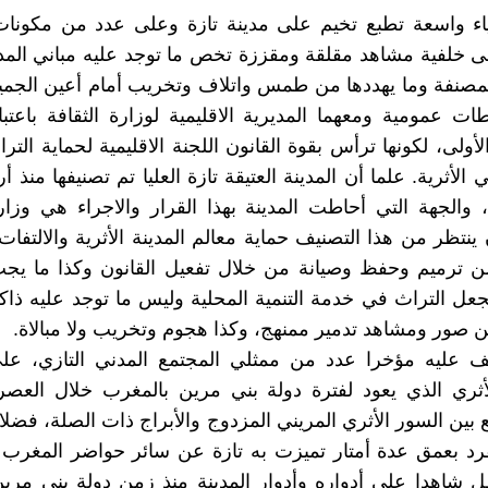
اء واسعة تطبع تخيم على مدينة تازة وعلى عدد من مكونات
ى خلفية مشاهد مقلقة ومقززة تخص ما توجد عليه مباني المدين
المصنفة وما يهددها من طمس واتلاف وتخريب أمام أعين الج
ت عمومية ومعهما المديرية الاقليمية لوزارة الثقافة باعتبا
أولى، لكونها ترأس بقوة القانون اللجنة الاقليمية لحماية التر
ي الأثرية. علما أن المدينة العتيقة تازة العليا تم تصنيفها منذ 
ا، والجهة التي أحاطت المدينة بهذا القرار والاجراء هي وزارة
ينتظر من هذا التصنيف حماية معالم المدينة الأثرية والالتفات 
ن ترميم وحفظ وصيانة من خلال تفعيل القانون وكذا ما يجب
جعل التراث في خدمة التنمية المحلية وليس ما توجد عليه ذاكر
من صور ومشاهد تدمير ممنهج، وكذا هجوم وتخريب ولا مبالاة.
ف عليه مؤخرا عدد من ممثلي المجتمع المدني التازي، ع
أثري الذي يعود لفترة دولة بني مرين بالمغرب خلال العصر
 بين السور الأثري المريني المزدوج والأبراج ذات الصلة، فضل
رد بعمق عدة أمتار تميزت به تازة عن سائر حواضر المغرب 
ل شاهدا على أدواره وأدوار المدينة منذ زمن دولة بني مري