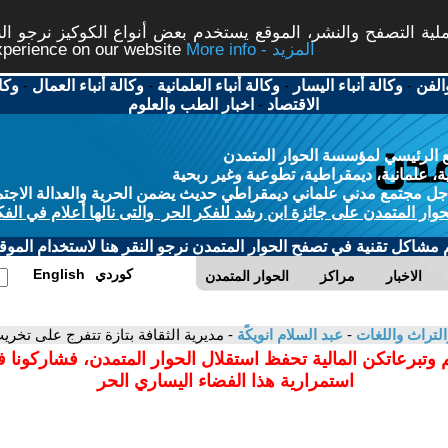
ة التصفح والنشر، الموقع يستخدم بعض أنواع الكوكيز نرجو النق
More info - المزيد
experience on our website
الفن
-
وكالة أنباء اليسار
-
وكالة أنباء العلمانية
-
وكالة أنباء العمال
-
وكا
الاقتصاد
-
اخبار الطب والعلوم
 الرئيسي لمؤسسة الحوار المتمدن
، علمانية، ديمقراطية، تطوعية وغير ربحية
ل مجتمع مدني علماني ديمقراطي حديث يضمن الحرية والعدالة الاجتم
حوار المتمدن على جائزة ابن رشد للفكر الحر والتى نالها أعلام في الفك
م مشاكل تقنية في تصفح الحوار المتمدن نرجو النقر هنا لاستخدام الموقع
كوردي
English
الاخبار
مراكز
الحوار المتمدن
التراث واللغات
-
عبد السلام انويكًة
- مديرية الثقافة بتازة تتفرج على تخريب
 وتبرعاتكن المالية تحفظ استقلال الحوار المتمدن، فشاركونا 
استمرارية هذا الفضاء اليساري الحر