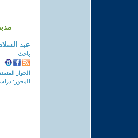
مدير
عبد السلام 
باحث
الحوار المتمدن-العدد: 7502 - 23
المحور: دراسا