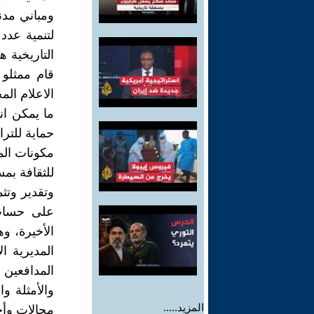
ومباني مدنه
لتنمية عدد
التاريخية 
قام ممثلو 
الاعلام ال
ما يمكن ان
حماية للترا
مكونات المج
للثقافة بمس
وتقدير وتث
على حساب 
الأخيرة، و
المديرية ال
المدافعين ا
والأمثلة و
المزيد.....
مجالات وأح