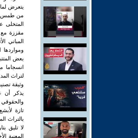
يتعرض لما 
من طمس وغمر
المتخلى عن
مقززة مع ا
المباني الأ
ومواردها ا
بعض المتتبع
انسجاما م
لتراث المدي
وثيقة تصنيف
يذكر أن ع
والحقوقي و
تازة لأبش
بالتراث ال
لا تليق بت
المعنية ال