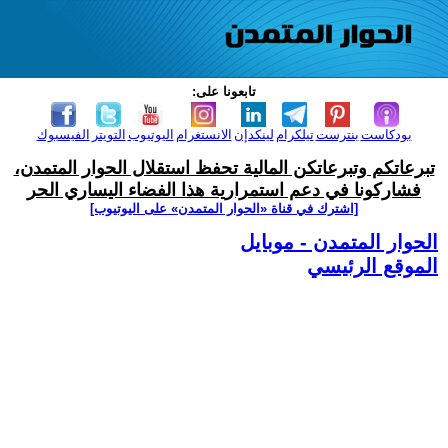
تابعونا على:
بودكاست
بنترست
تيلكرام
لينكدإن
الانستغرام
اليوتيوب
التويتر
الفيسبوك
تبرعاتكم وتبرعاتكن المالية تحفظ استقلال الحوار المتمدن،
فشاركونا في دعم استمرارية هذا الفضاء اليساري الحر
[اشترك في قناة ‫«الحوار المتمدن» على اليوتيوب]
الحوار المتمدن - موبايل
الموقع الرئيسي