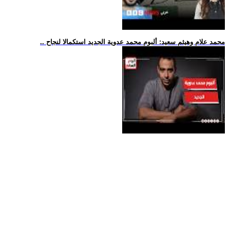
.. محمد علام وهيثم سعيد: ألبوم محمد عدوية الجديد استكمالا لنجاح