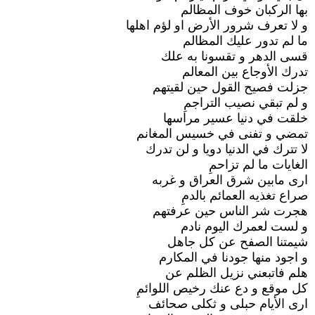
بها الركبان خوف المظالم
و لا تعرف شرور الأرض او لؤم اهلها
ما لم تدور عليك المظالم
قسى الدهر و تقسونا به علك
تدرك الأوجاع بين المعالم
جزلت فصيح القول حين لقيتهم
و لم تبقي نصيب التراجمِ
خلقت في دنيا عسير مراسها
تمضي و تفنى في خسيس المغانم
لا تترك في الدنيا دويا و لن تدرك
الغايات ما لم تزاحمِ
ارى مابين شرق العراق و غربه
صراع تغذيه العمائم بالدمِ
هجرت شر الناس حين عرفتهم
و لست لعمرك اليوم نادم
شيمتنا الصفح عن كل جاهل
و اجود منها جودنا في المكارم
هلم فاتبعني نزيل الظلم عن
كل موقع و دع عنك رخيص اللوائمِ
ارى الأيام حبلى و ثكلى صحائف