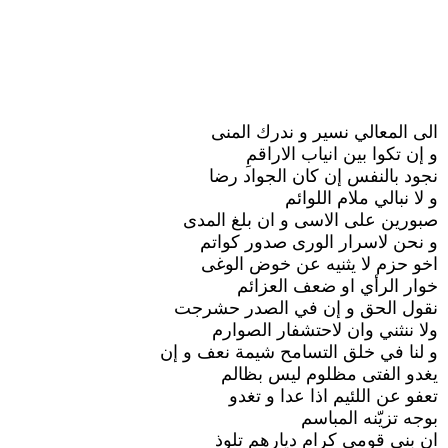
الى المعالي نسير و ندرك المنى
و إن تكوا بين انياب الاراقمِ
نجود بالنفس إن كان الجواد رضا
و لا نبالي ملام اللوائم
صبورين على الاسى و ان بلغ المدى
و نحن لاسرار الورى صدور كواتم
اخو حزم لا يثنيه عن خوض الوغى
خوار الرأي او ضعف العزائم
نقول الحق و إن في الصدر حشرجت
ولا ننثني وان لاحتشفار الصوارم
و لنا في خلق التسامح شيمة نعف و إن
يغدو الفتى مظلوم ليس بظالم
تعفو عن اللئيم اذا عدا و تغدو
بوجه تزيّنه المباسم
ان بني قومي كرام ديارهم تلوذ