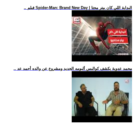
.. فيلم Spider-Man: Brand New Day | البداية اللي كان بيتر محتا
.. محمد عدوية يكشف كواليس ألبومه الجديد ومشروع عن والده أحمد عد