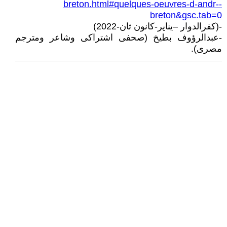
breton.html#quelques-oeuvres-d-andr--
breton&gsc.tab=0
-(كفرالدوار –يناير-كانون ثان-2022)
-عبدالرؤوف بطيخ (صحفى اشتراكى وشاعر ومترجم
مصرى).