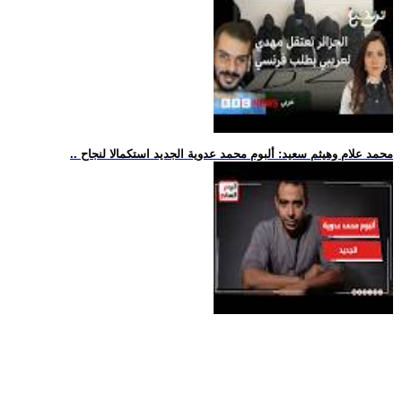
.. محمد علام وهيثم سعيد: ألبوم محمد عدوية الجديد استكمالا لنجاح