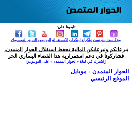
تابعونا على:
بودكاست
بنترست
تيلكرام
لينكدإن
الانستغرام
اليوتيوب
التويتر
الفيسبوك
تبرعاتكم وتبرعاتكن المالية تحفظ استقلال الحوار المتمدن،
فشاركونا في دعم استمرارية هذا الفضاء اليساري الحر
[اشترك في قناة ‫«الحوار المتمدن» على اليوتيوب]
الحوار المتمدن - موبايل
الموقع الرئيسي