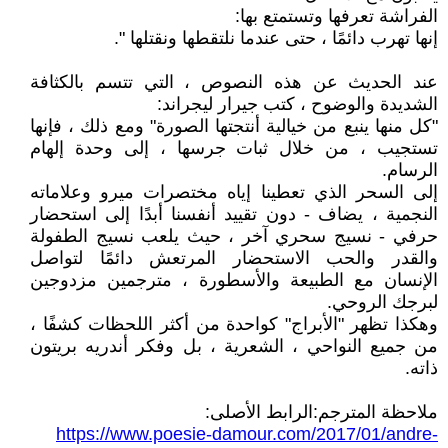
الفراشة تعرفها وتستمتع بها:
إنها تهرب دائمًا ، حتى عندما نلتقطها ونقتلها ".
عند الحديث عن هذه النصوص ، التي تتسم بالكثافة
الشديدة والوضوح ، كتب جيرار ليجراند:
"كل منها ينبع من خيالية أنتجتها الصورة" ومع ذلك ، فإنها
تستجيب ، من خلال ثبات جرسها ، إلى وحدة إلهام
الرسام.
إلى السحر الذي تعطينا إياه مختصرات ميرو وعلاماته
النجمية ، يضاف - دون تقييد أنفسنا أبدًا إلى استحضار
حرفي - نسيج سحري آخر ، حيث يلعب نسيج الطفولة
والقدر والحب الاستحضار المرتعش دائمًا لتواصل
الإنسان مع الطبيعة والأسطورة ، مترجمين مزدوجين
لبرجك الروحي.
وهكذا تظهر "الأبراج" كواحدة من أكثر اللحظات كشفًا ،
من جميع النواحي ، الشعرية ، بل وفكر أندريه بريتون
ذاته.
ملاحظة المترجم:الرابط الأصلى:
https://www.poesie-damour.com/2017/01/andre-