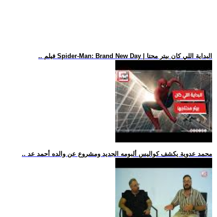
.. فيلم Spider-Man: Brand New Day | البداية اللي كان بيتر محتا
.. محمد عدوية يكشف كواليس ألبومه الجديد ومشروع عن والده أحمد عد