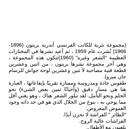
(مجموعة نثرية للكاتب الفرنسي أندريه بريتون (1896-
1966) نُشرت عام 1959 ، ثم أعيد نشرها في المختارات
العظيمة "الشعر وغيره" (1960)تتكون هذه المجموعة ،
وهي آخر مجموعة نشرها بريتون ، من اثنين وعشرين
قطعة فنية مصاحبة لأ ثنين وعشرين لوحة جواش للرسام
جان ميرو).
طقوس جادة ومدروسة وممتازة تقريبًا بإيقاعاتها ، العبارة
هنا هي مسار دقيق (وأحيانًا ثمين بعض الشيء) نحو
الحلم ونحو التأمل. لقد تبلور الشعر هناك ، وهو يغني أقل
مما يوحي به ، بنوع من الجلال الذي هو في حد ذاته وجود
الغموض المعروض:
"الطائر " الفراشة لا تحزن أبدًا.
الفراشات عالية الروح.
يلعبون مع الأطفال.