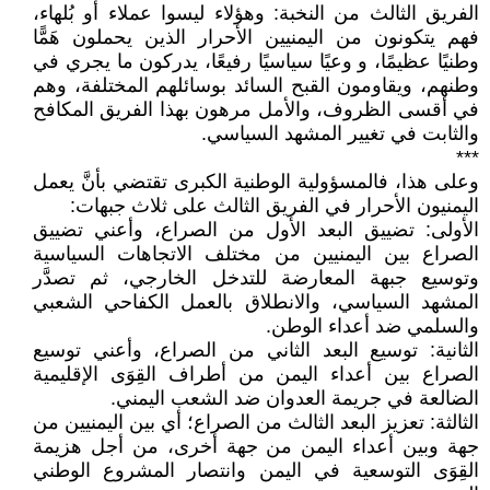
الفريق الثالث من النخبة: وهؤلاء ليسوا عملاء أو بُلهاء،
فهم يتكونون من اليمنيين الأحرار الذين يحملون هَمًّا
وطنيًا عظيمًا، و وعيًا سياسيًا رفيعًا، يدركون ما يجري في
وطنهم، ويقاومون القبح السائد بوسائلهم المختلفة، وهم
في أقسى الظروف، والأمل مرهون بهذا الفريق المكافح
والثابت في تغيير المشهد السياسي.
***
وعلى هذا، فالمسؤولية الوطنية الكبرى تقتضي بأنَّ يعمل
اليمنيون الأحرار في الفريق الثالث على ثلاث جبهات:
الأولى: تضييق البعد الأول من الصراع، وأعني تضييق
الصراع بين اليمنيين من مختلف الاتجاهات السياسية
وتوسيع جبهة المعارضة للتدخل الخارجي، ثم تصدَّر
المشهد السياسي، والانطلاق بالعمل الكفاحي الشعبي
والسلمي ضد أعداء الوطن.
الثانية: توسيع البعد الثاني من الصراع، وأعني توسيع
الصراع بين أعداء اليمن من أطراف القِوَى الإقليمية
الضالعة في جريمة العدوان ضد الشعب اليمني.
الثالثة: تعزيز البعد الثالث من الصراع؛ أي بين اليمنيين من
جهة وبين أعداء اليمن من جهة أخرى، من أجل هزيمة
القِوَى التوسعية في اليمن وانتصار المشروع الوطني