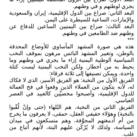
يجري لوطنهم و في وطنهم.
البعد الثاني: صراع بين الدول الإقليمية، إيران والسعودية
والإمارات، الساعية للسيطرة على اليمن.
البعد الثالث: صراع بين اليمنيين الساعين للدفاع عن
وطنهم ضد الطامعين في وطنهم.
***
هذه هي صورة المشهد المأساوي للأوضاع المحدقة
بالوطن، وتغيير المشهد البائس مرهون بموقف النخب
السياسية الوطنية اليمنية إزاء ما يجري في وطنهم وما
يحيط به من أخطار. ولكن النخب اليمنية ليست كتلة
واحدة، ويمكن تصنيفها إلى ثلاثة فرقاء:
الفريق الأول من النخبة: هو الفريق الأسير، الذي لا فكاك
له، لأنه يتكون من العملاء الذين وقعوا في فخ العمالة
للدول الإقليمية، وأصبحوا مخصيِّين كالعبيد في العصر
العباسي.
الفريق الثاني من النخبة، هم البُلهاء (حتى وإنْ لُقّبوا
بالنخبة) وهؤلاء خفيفي العقل، حمقى، لا يعرفون ما يخرج
من أم أدمغتهم المجوَّفة، وهم متسكعون في ميدان
السياسة، ولذلك لا يُرْكَن عليهم البتة، لأنهم أتباع من
غلب.