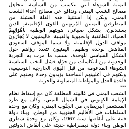
اليمنية الشوهاء التي تتكسب من السياسة، تتجاهل
مصالح الشعب اليمني، وتدافع عن مصالح أعداء الشعب
اليمني. ولكن إذا استثنينا هذه القلة الضئيلة من
المتطرفين اليمنيين المُرتهنين للقوى الإقليمية، الذين
يستبدلون، بشكل صبياني، هويتهم الوطنية بأهْوَائِهِمْ
العمياء، الطائفية والجهوية والقبلية، فاليمنيون لا يُجَارُونَ
مواقف الدول الإقليمية، ولا سيما الموقف السعودي
المناهض لوحدة وطنهم. اليمنيون تتعدد رؤاهم حول
الشكل السياسي للوحدة، بسبب ما مرت به التجربة
الوحدوية من انتكاسات من جرّاءِ فشل النخب السياسية
الشوهاء المدعومة من قبل القِوَى الخارجية التوسيعية،
ولكنهم في أغلبيتهم الساحقة يؤيدون وحدة وطنهم على
قاعدة العدل والمواطنة المتساوية والحرية.
***
الشعب اليمني في غالبيته المطلقة كان مع إسقاط نظام
الإمامة الكهنوتي في الشمال اليمني، وكان مع طرد
المستعمر البريطاني من الجَنُوب اليمني، وكان مع وحدة
السلطنات في الأقاليم الجنوبية من الوطن، وبناء دولة
فتية على أنقاضها سنة 1967، وكان مع وحدة شطري
الوطن وبناء دولة ديمقراطية حديثة على أنقاض الدولتين