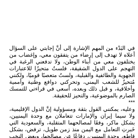
في البَدْء من المهم الإشارة إلى أنَّ إجابتي على السؤال
أعلاه لا تهدف إلى إرضاء من يتفقون معي، وإغضاب من
يختلفون معي من أبناء الوطن، ولا تدفعني الرغبة في
التهجم على الدول الشقيقة، فلستُ متحيزًا للاعتبارات
الجهوية والطائفية والقبلية، ولستُ متعصبًا قوميًا، ولكنني
مُتحيزٌ للشعب اليمني، وتحركني دوافع وطنية وأممية
وأخلاقية، و قبل ذلك وبعده، أسعى في قراءتي للتمسك
الصارم بالموضوعية، والتحيز للحقيقة.
***
وعليه، يمكنني القول بثقة ومسؤولية إنَّ الدول الإقليمية،
ولا سيما إيران والإمارات تتعاملان مع وحدة اليمنيين،
بشكل ماكر، وفقَا لمصالحهما المتقلبة، والسعودية التي
خَبرتِ التعامل مع اليمن منذ زمن طويل، ترفض، بشكل
قاطع، وحدة اليمنيين، دفاعًا عن مصالحها، وبعض النخب