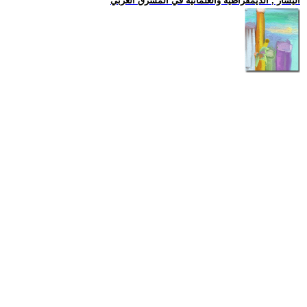
اليسار , الديمقراطية والعلمانية في المشرق العربي