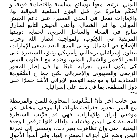
اليمني، ترتبط معها بوشائج سياسية واقتصادية قوية، و
تُحْكَم ظاهريًا من قبلِ القِوَى السلفية الموالية لها.
والإمارات تعمل في المدى القصير، على دعم الجيش
الموالي لها في الشمال، وأعني الجيش التابع لطارق
صالح في المخاء والساحل الغربي، لحماية دويلتها
المرتقبة في الجَنُوب، ولمواجهة أنصار الله وحزب
الإصلاح في الشمال. وعلى المدى البعيد تسعى الإمارات،
بتعاون إسرائيلي بريطاني وأمريكي وثيق، للسيطرة على
البحر الأحمر والشمال اليمني، وضمه مع الجَنُوب اليمني
كي يكون اليمن، بجزأيه، تابعًا لها في إطار المحور
الرَجعي والصهيوني والإمبريالي لكبح جما ح السُّعُودية
المحاذية لها و مواجهة التوسع الإيراني الأشد خطرًا على
دول المنطقة، بما في ذلك على إسرائيل.
***
من جانب آخر فأنَّ السُّعُودية المجاورة لليمن والمرتبطة
مع اليمن بحدود جغرافية طويلة، لها موقف مختلف عن
موقفي إيران والإمارات، فهي قد جرَّبتِ السيطرة
المطلقة على اليمن وفشلت، ولذلك فأنها ترفض الوحدة
اليمنية، حتى وإن تظاهرت بغير ذلك، وتسعى إلى تجزئة
اليمن وضم كل أجزائه المبعثرة إليها، وفي أسوأ الأحول