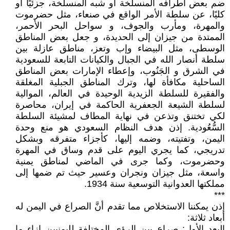
ضم بعض أطرافه المنسلخة أو شبه المنسلخة، جزئيًا أو
كليًا، عن سلطة الأمر الواقع في صنعاء، مثل حضرموت
والمهرة، ومأرب والجوف، و سواحل البحر الأحمر،
الممتدة من جيزان إلى الحديدة، و جعل بعض المناطق
الوسطى، مثل البيضاء وإب وتعز، مناطق عازلة بين
سلطة أنصار الله في الجبال والكيانات التابعة للسعودية
في الشرق و الجَنُوب، وإعطاء الإمارات بعض المناطق
الساحلية مكافأة لها، وترك المناطق الجبلية المغلقة
والفقيرة للسلطة الزيدية الوحيدة في العالم، الموالية
لسلطة الشيعة الجعفرية الحاكمة في إيران، محاصرة
لكي تختنق وتذعن في نهاية المطاف لمشيئة السلطة
السُّعُودية. إذن هدف النظام السعودي هو منع وحدة
اليمن، وتفتيته، وضمه إليها، كأجزاء متفرقه وبشكل
تدريجي، كما يجري اليوم على قدم وساق في المهرة
وحضرموت، وكما جرى في الماضي لمناطق يمنية
واسعة، مثل جيزان ونجران وعسير حيث تم ضمها إلى
مملكتها العدوانية التوسعية سنة 1934.
***
إذن يمكننا الاستخلاص مما تقدم أنَّ الصراع في اليمن له
أبعاد ثلاثة:
البعد الأول: صراع بين الرؤى المختلفة لليمنيين إزاء ما