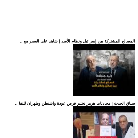
.. المصالح المشتركة بين إسرائيل ونظام الأسد | شاهد على العصر مع
.. سياق الحدث | محادثات هرمز تختبر فرص عودة واشنطن وطهران للتفا