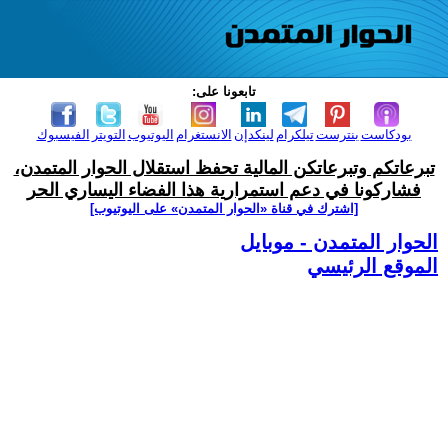
تابعونا على:
بودكاست
بنترست
تيلكرام
لينكدإن
الانستغرام
اليوتيوب
التويتر
الفيسبوك
تبرعاتكم وتبرعاتكن المالية تحفظ استقلال الحوار المتمدن،
فشاركونا في دعم استمرارية هذا الفضاء اليساري الحر
[اشترك في قناة ‫«الحوار المتمدن» على اليوتيوب]
الحوار المتمدن - موبايل
الموقع الرئيسي