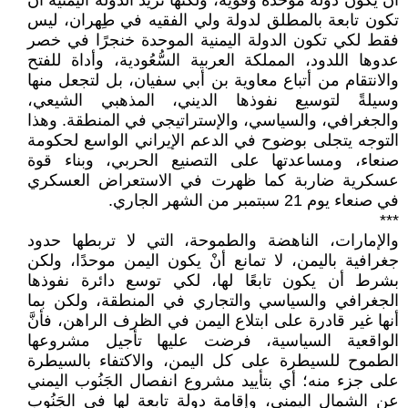
أنْ يكون دولة موحدة وقوية، ولكنها تريد الدولة اليمنية أنْ
تكون تابعة بالمطلق لدولة ولي الفقيه في طِهران، ليس
فقط لكي تكون الدولة اليمنية الموحدة خنجرًا في خصر
عدوها اللدود، المملكة العربية السُّعُودية، وأداة للفتح
والانتقام من أتباع معاوية بن أبي سفيان، بل لتجعل منها
وسيلةً لتوسيع نفوذها الديني، المذهبي الشيعي،
والجغرافي، والسياسي، والإستراتيجي في المنطقة. وهذا
التوجه يتجلى بوضوح في الدعم الإيراني الواسع لحكومة
صنعاء، ومساعدتها على التصنيع الحربي، وبناء قوة
عسكرية ضاربة كما ظهرت في الاستعراض العسكري
في صنعاء يوم 21 سبتمبر من الشهر الجاري.
***
والإمارات، الناهضة والطموحة، التي لا تربطها حدود
جغرافية باليمن، لا تمانع أنْ يكون اليمن موحدًا، ولكن
بشرط أن يكون تابعًا لها، لكي توسع دائرة نفوذها
الجغرافي والسياسي والتجاري في المنطقة، ولكن بما
أنها غير قادرة على ابتلاع اليمن في الظرف الراهن، فأنَّ
الواقعية السياسية، فرضت عليها تأجيل مشروعها
الطموح للسيطرة على كل اليمن، والاكتفاء بالسيطرة
على جزء منه؛ أي بتأييد مشروع انفصال الجَنُوب اليمني
عن الشمال اليمني، وإقامة دولة تابعة لها في الجَنُوب