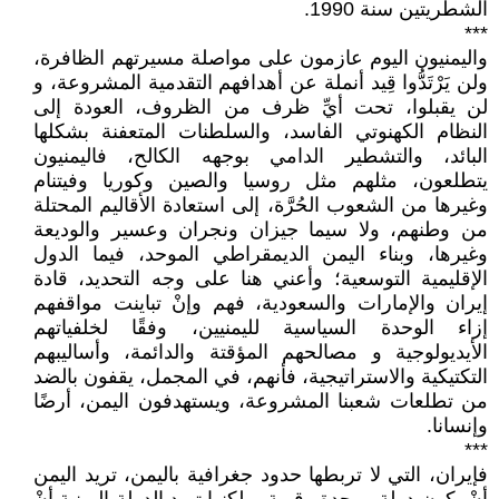
الشطريتين سنة 1990.
***
واليمنيون اليوم عازمون على مواصلة مسيرتهم الظافرة،
ولن يَرْتَدُّوا قِيد أنملة عن أهدافهم التقدمية المشروعة، و
لن يقبلوا، تحت أيِّ ظرف من الظروف، العودة إلى
النظام الكهنوتي الفاسد، والسلطنات المتعفنة بشكلها
البائد، والتشطير الدامي بوجهه الكالح، فاليمنيون
يتطلعون، مثلهم مثل روسيا والصين وكوريا وفيتنام
وغيرها من الشعوب الحُرَّة، إلى استعادة الأقاليم المحتلة
من وطنهم، ولا سيما جيزان ونجران وعسير والوديعة
وغيرها، وبناء اليمن الديمقراطي الموحد، فيما الدول
الإقليمية التوسعية؛ وأعني هنا على وجه التحديد، قادة
إيران والإمارات والسعودية، فهم وإنْ تباينت مواقفهم
إزاء الوحدة السياسية لليمنيين، وفقًا لخلفياتهم
الأيديولوجية و مصالحهم المؤقتة والدائمة، وأساليبهم
التكتيكية والاستراتيجية، فأنهم، في المجمل، يقفون بالضد
من تطلعات شعبنا المشروعة، ويستهدفون اليمن، أرضًا
وإنسانا.
***
فإيران، التي لا تربطها حدود جغرافية باليمن، تريد اليمن