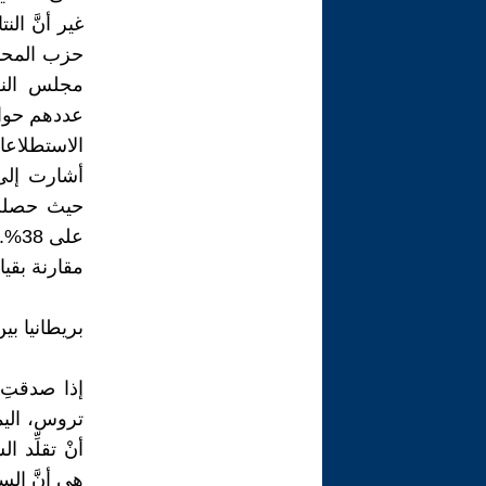
غير أنَّ ا
حزب المحا
عددهم حوالي 180 وفقًا لتقديرات
أشارت إلى 
على
مقارنة بقي
بريطانيا بي
إذا صدقتِ 
تروس، اليم
أنْ تقلِّد 
هي أنَّ الس