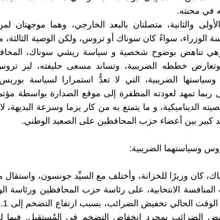
ه في محنته.
الأولى والثانية، متصلتان بالبعد الخارجي، وهما موجهتان 
الوزراء، سواءً كان سوناك أو تروس، ولكن الوصية الثالثة، معن
وهي تناهض بوضوح شخصية و سياسة ريشي سوناك، المحافظ
 وتعارض خططه الضريبية، وتساند مسعى حليفته، ليز تروس، 
وسياستها الضريبية، التي لا تعدُّ استمرارا لسياسة بوري
ربما تمهد لعودته المظفرة إلى موقع الصدارة بواسطة مؤتم
ه الديناميكية، و ما يتمتع به من كار يزما وسرعة البديهة، لا
د كبير بين أعضاء حزب المحافظين على الصعيد الوطني.
س وسياستهما الضريبية:
، كان وزيرًا للخزانة، وأختلف مع السيِّد جونسون، واستقال 
َة المنافسة الانتخابية، على رئاسة حزب المحافظين ورئاسة الو
فيض الضرائب بمجرد انخفاض التضخم في المُستقبل. فيما ل