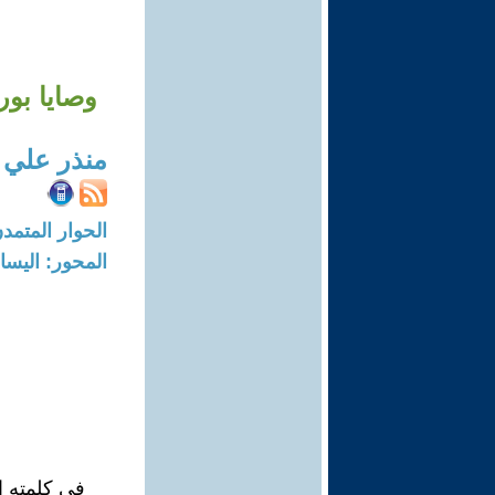
وصايا بور
منذر علي
الحوار المتمدن-العدد: 7358 - 2
المحور: اليسا