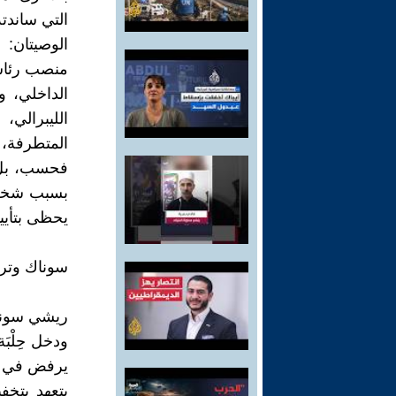
التي ساندت
الوصيتان: 
منصب رئاسة 
الداخلي، 
الليبرالي،
المتطرفة، 
فحسب، بل 
بسبب شخصيت
يحظى بتأيي
سوناك وترو
ريشي سوناك
ودخل حِلْب
يتعهد بتخ