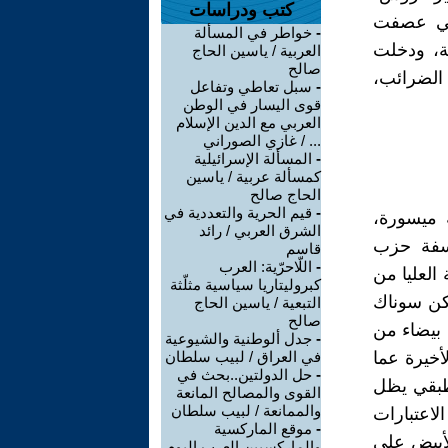
كتب ودراسات
لتي عصفت
-
خواطر في المسألة
ة، ودخلت
العربية / ياسين الحاج
صالح
 الضرائب،
-
سبل تعاطي وتفاعل
قوى اليسار في الوطن
العربي مع الدين الإسلام
... / غازي الصوراني
-
المسألة الإسرائيلية
كمسألة عربية / ياسين
الحاج صالح
-
قيم الحرية والتعددية في
 ميسورة،
الشرق العربي / رائد
لسفة حزب
قاسم
-
اللّاحرّية: العرب
العليا من
كبروليتاريا سياسية مثلّثة
كن سوناك
التبعية / ياسين الحاج
صالح
 بيضاء من
-
جدل ألوطنية والشيوعية
أخيرة عما
في العراق / لبيب سلطان
-
حل الدولتين..بحث في
لطبقي يظل
القوى والمصالح المانعة
والممانعة / لبيب سلطان
لاعتبارات
-
موقع الماركسية
لأبيض على
والماركسيين العرب اليوم