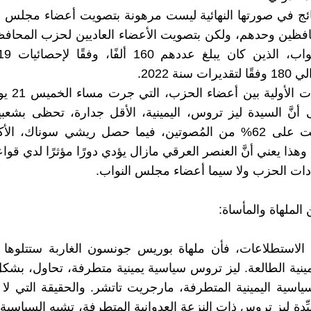
لنتائج في صورتها النهائية ليست مرهونة بتصويت أعضاء مجلس 
فظين وحدهم، ولكن بتصويت الأعضاء العاديين لحزب المحافظ
 سنة 2022.
أنَّ السيدة ليز تروس، اليمينية، الأقل جدارة، تحظى بشعب
حيث حصلت على 62% من المُصوتين، فيما حصل ريشي سوناك، ال
 38%. وهذا يعني أنَّ العنصر العرقي مازال يؤدي دورًا مؤثرًا لدي قو
ادات الحزب ولا سيما أعضاء مجلس النواب.
ن الملهاة والمأساة:
الاستطلاعات، فأن ملهاة بوريس جونسون الغاربة ستتلوها م
ينية الطالعة. ليز تروس سياسية يمينية متطرفة، تحاول، ب
السياسية اليمينية المتطرفة، مارجريت تاتشر. والحقيقة التي لا
يِّدة ليز تروس ذات النزعة العدوانية المتطرفة، تشبه السياسية 