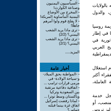
-
السياسيون اليمنيون
 بالولايات
وصناعة الكوارث!
ن، والدول
-
المخرج من الأوضاع
اليمنية المأساوية المربكة!
-
لا يفلح قوم ولوا أمرهم
جاهلًا!
زيمة روسيا
-
ترى ماذا يريد الشعب
ا في إطار
اليمني؟ (2/2)
-
ترى ماذا يريد الشعب
اتورية في
اليمني؟ (2/1)
يج العربي
المزيد.....
يمقراطية
ام استغلال
أخبار عامة
-
-المواطنة بحق الميلاد-
قراء أكثر
و-سياحة الولادة- في
 العاملة،
مرمى قرارات ترامب ...
-
اتفاقية دفاعية مرتقبة
بين السعودية وتركيا
جل خدمة
وباكستان وسط توترا ...
-
لماذا رفضت إسرائيل
منصب، أو
اتفاق غزة بينما قبلته
 ليز تروس
حماس؟