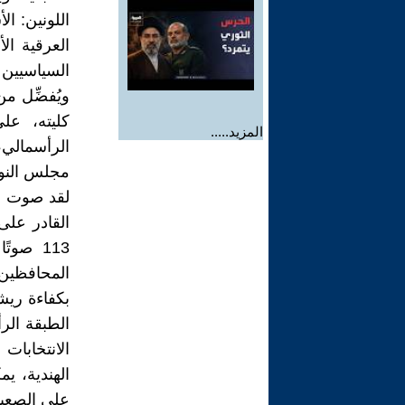
اللونين: ا
العرقية ال
السياسيين م
ويُفضِّل م
كليته، عل
المزيد.....
الرأسمالي،
مجلس النو
لقد صوت أ
113 صو
المحافظين ن
بكفاءة ريش
الطبقة الر
الهندية، ي
على الصعيد ا