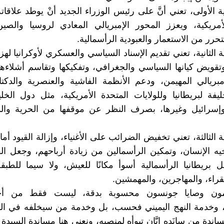
ة الأولى، تعني أنَّ على رئيس الوزراء الجديد أنْ يوطد علاقاته
أمريكية، ويعزز المحور الإمبريالي المعادي لروسيا والصي
حرر من الاستعمار والعبودية الرأسمالية.
ة الثانية، تعني تقديم الإسناد السياسي والعسكري لأوكرانيا له
 وتقويض كيانها السياسي والجغرافي، وتفكيكها وتقاسم أشلاءه
مبريالي المهيمن، ودعم الأنظمة الفاشية والعنصرية والدكت
حليفة لبريطانيا وللولايات المتحدة الأمريكية، مثل دول الخل
إسرائيل وغيرها، بصرف النظر عن موقفها من الحرية والد
ة الثالثة، تعني تخفيض الضرائب على الأغنياء، وإزالة القيود أم
خيه الإنسان، وتمكين الرأسمالين من زيادة أرباحهم، وجعل الف
ل بريطانيا الرأسمالية أسوأ مكانًا للعيش، ولا سيما للطبقة
قراء، والمهاجرين، والمهمشين.
ون وصايا جونسون محسوبة بدقة، ليست فقط من أ
ة، وخدمة النهج اليميني فحسب، بل وخدمة من سيخلفه في ال
اندة من سانَده إبَّان تبوأه لمنصبه، ونعني هنا مساندة السيدة