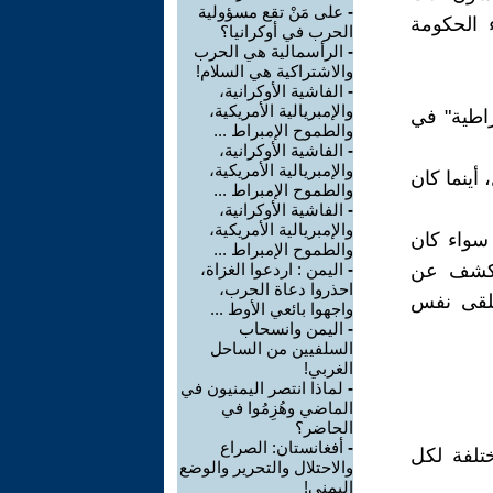
-
على مَنْ تقع مسؤولية
 الحكومة
الحرب في أوكرانيا؟
-
الرأسمالية هي الحرب
والاشتراكية هي السلام!
-
الفاشية الأوكرانية،
والإمبريالية الأمريكية،
راطية" في
والطموح الإمبراط ...
-
الفاشية الأوكرانية،
والإمبريالية الأمريكية،
أينما كان
والطموح الإمبراط ...
-
الفاشية الأوكرانية،
والإمبريالية الأمريكية،
 سواء كان
والطموح الإمبراط ...
َ يكشف عن
-
اليمن : اردعوا الغزاة،
احذروا دعاة الحرب،
يلقى نفس
واجهوا بائعي الأوط ...
-
اليمن وانسحاب
السلفيين من الساحل
الغربي!
-
لماذا انتصر اليمنيون في
الماضي وهُزِمُوا في
الحاضر؟
-
أفغانستان: الصراع
تلفة لكل
والاحتلال والتحرير والوضع
اليمني!