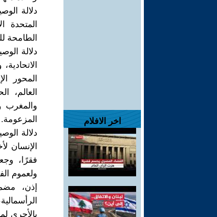
دلالة الوصي
المتحدة ال
الطامحة للت
دلالة الوصي
الاتحادية،
المحور الإ
العالم، ال
والمغرب و
المزعومة.
اخر الافلام
دلالة الوصي
الإنسان لأ
فقرًا، وجع
ولعموم الف
إذن، مضم
الرأسمالي
بالأحرى لمس