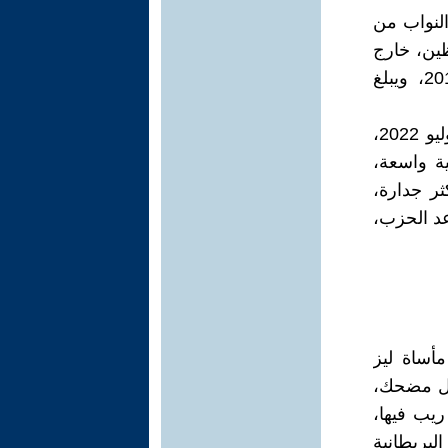
النواب من
ين، خارج
مجلس النواب، الذين كان يبلغ عددهم 160 ألفًا، وفقًا لإحصائيات 2019، ويبلغ
الاستطلاعات الأولية بين أعضاء الحزب، التي جرت مساء الخميس 21 يوليو 2022،
ية واسعة،
أكثر جدارة،
اعد الحزب،
أساة ليز
شكل مضحك،
 ريب فيها،
البريطانية