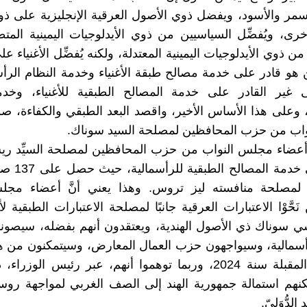
لأسمر والأسود، ويفضل ذوي الأصول العرقية الإنجليزية على ذ
أخرى، ويُفضِّل السياسيين من ذوي الأيدلوجيات اليمينية الم
ن ذوي الأيدلوجيات اليمينية المعتدلة، ولكنه يُفضِّل الأغنياء عل
ن هو قادر على خدمة مصالح طبقة الأغنياء وخدمة النظام الر
ى غير القادر على خدمة المصالح الطبقية للأغنياء، وخدم
 وعلى هذا الأساس الأخير، واقصد البعد الطبقي والكفاءة، 
اب من حزب المحافظين لمصلحة السيد سوناك.
عضاء مجلس النواب من حزب المحافظين لمصلحة السيِّد ر
القادر على خدمة 
تًا لمصلحة منافسته ليز تروس. وهذا يعني أنَّ أعضاء مجل
َحَّوْا الاعتبارات العرقية جانبًا لمصلحة الاعتبارات الطبقية ل
ي سوناك ذي الأصول الهندية، ويعتقدون أنهم بفضله، سيصون
أسمالية، وسيواجهون حزب العمال المعارض، وسيتمكنون من ه
الانتخابات المقبلة سنة 2024، وربما توهموا أنهم، عبر رئيس الوز
مكنهم استمالة جمهورية الهند إلى الصف الغربي لمواجهة روس
لدُّوَليّ.