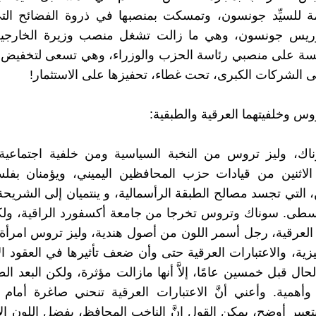
ة للسيِّد جونسون، وتمسكت بمنصبها في ذروة الفضائح ا
ريس جونسون، وهي ما زالت تشغل منصب وزيرة الخارجي
منافسة على منصبي رئاسة الحزب والوزراء، وهي تسعى لتخفيض
ى الشركات الكبرى، تحت غطاء، تحفيزها على الاستثمار!
س وخلفيتهما العرقية والطبقية:
ك، وليز تروس من النخبة السياسية ومن خلفية اجتماعية
َ الاثنين من قيادات حزب المحافظين اليميني، ويؤمنان بف
 التي تجسد مصالح الطبقة الرأسمالية، و ينتميان إلى الشريحة 
وسطى. سوناك وتروس تخرجا من جامعة أكسفورد الراقية، ول
 العرقية، رجل أسمر اللون من أصول هندية، وليز تروس امرأة
زية، والاعتبارات العرقية حتى وأن ضعف تأثيرها في العقود ال
حال قبل خمسين عامًا، إلاَّ أنها مازالت مؤثرة، ولكن البعد ا
ا وأهمية. وأعني أنَّ الاعتبارات العرقية تنحني صاغرة أمام ا
بتعبير أوضح، يمكن القول إنَّ الناخب المحافظ، يفضل اللون ا