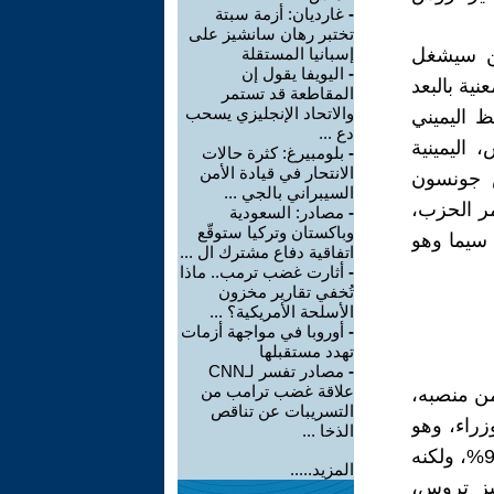
-
غارديان: أزمة سبتة
تختبر رهان سانشيز على
لمن سيشغل
إسبانيا المستقلة
-
اليويفا يقول إن
ية بالبعد
المقاطعة قد تستمر
والاتحاد الإنجليزي يسحب
 اليميني
دع ...
اليمينية
-
بلومبيرغ: كثرة حالات
الانتحار في قيادة الأمن
س جونسون
السيبراني بالجي ...
ر الحزب،
-
مصادر: السعودية
وباكستان وتركيا ستوقّع
 سيما وهو
اتفاقية دفاع مشترك ال ...
-
أثارت غضب ترمب.. ماذا
تُخفي تقارير مخزون
الأسلحة الأمريكية؟ ...
-
أوروبا في مواجهة أزمات
تهدد مستقبلها
-
مصادر تفسر لـCNN
علاقة غضب ترامب من
من منصبه،
التسريبات عن تناقص
زراء، وهو
الذخا ...
يرفض في الوقت الحالي تخفيض الضرائب، بسبب ارتفاع التضخم إلى 9.1%، ولكنه
المزيد.....
يز تروس،