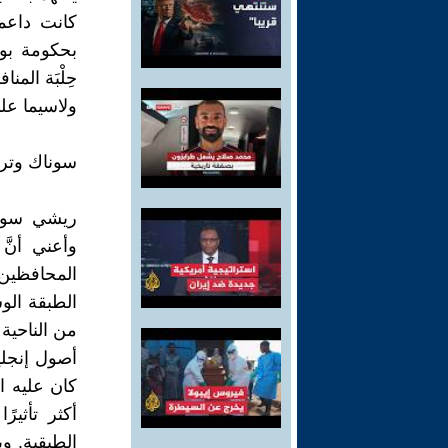
كانت داعم
بحكومة بو
حِلْبَة ال
ولاسيما عل
سوناك وترو
ريشي سونا
وأعني أنّ
المحافظين،
الطبقة ال
من الناحية
أصول إنجلي
كان عليه ال
أكثر تأثيرً
الطبقية. و