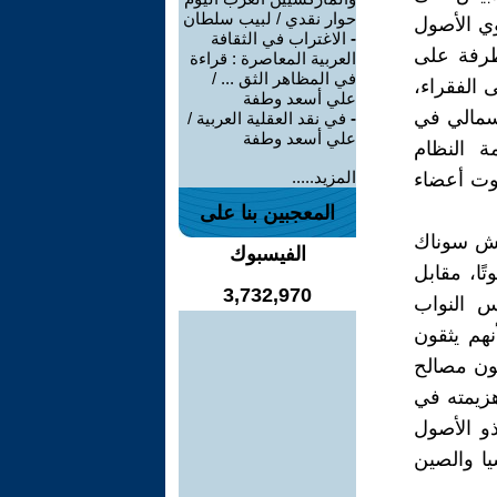
حوار نقدي / لبيب سلطان
وي الأصول
-
الاغتراب في الثقافة
تطرفة على
العربية المعاصرة : قراءة
في المظاهر الثق ... /
ى الفقراء،
علي أسعد وطفة
أسمالي في
-
في نقد العقلية العربية /
علي أسعد وطفة
ة النظام
المزيد.....
صوت أعضاء
المعجبين بنا على
يش سوناك
الفيسبوك
المصالح الطبقية للرأسمالية، حيث حصل على 137 صوتًا، مقابل
3,732,970
س النواب
أنهم يثقون
ون مصالح
زيمته في
راء، ذو الأصول
يا والصين