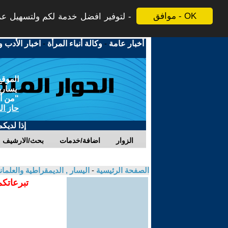
موافق - OK
لتوفير افضل خدمة لكم ولتسهيل عملي
أخبار عامة
-
وكالة أنباء المرأة
-
اخبار الأدب و
الموقع
يسارية
"من أج
حاز ال
إذا لديك
الزوار
اضافة/خدمات
بحث/الارشيف
الصفحة الرئيسية
-
اليسار , الديمقراطية والعلم
تبرعاتكم