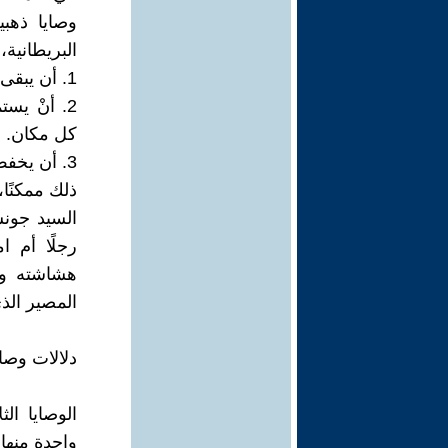
وصايا ذهب
البريطانية،
1. أن يبقى رئيس الوزراء على صلة وثيقة بالولايات المتحدة الأمريكية.
2. أنْ يس
كل مكان.
3. أن يخف
ذلك ممكنًا،
السيد جونس
رجلًا أم ا
هشاشته وز
المصير الذي
دلالات وصا
الوصايا ال
واحدة منها،