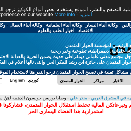
ة التصفح والنشر، الموقع يستخدم بعض أنواع الكوكيز نرجو النق
More info - المزيد
experience on our website
الفن
-
وكالة أنباء اليسار
-
وكالة أنباء العلمانية
-
وكالة أنباء العمال
-
وكا
الاقتصاد
-
اخبار الطب والعلوم
 الرئيسي لمؤسسة الحوار المتمدن
، علمانية، ديمقراطية، تطوعية وغير ربحية
ل مجتمع مدني علماني ديمقراطي حديث يضمن الحرية والعدالة الاجتم
حوار المتمدن على جائزة ابن رشد للفكر الحر والتى نالها أعلام في الفك
م مشاكل تقنية في تصفح الحوار المتمدن نرجو النقر هنا لاستخدام الموقع
كوردي
English
الاخبار
مراكز
الحوار المتمدن
انية في المشرق العربي
-
منذر علي
- وصايا بوريس جونسون الذهبية لمَنْ 
 وتبرعاتكن المالية تحفظ استقلال الحوار المتمدن، فشاركونا 
استمرارية هذا الفضاء اليساري الحر