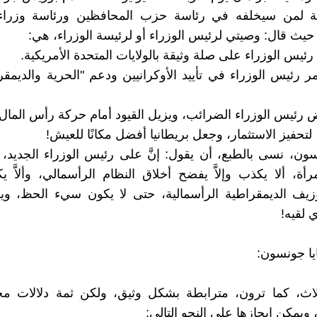
ية لمن سيخلفه في رئاسة حزب المحافظين ورئاسة وزراء
 حيث قال: وصيتي لرئيس الوزراء أو لرئيسة الوزراء، هي:
تمر رئيس الوزراء في تأييد الأوكرانيين ودعم "الحرية والديمق
ض رئيس الوزراء الضرائب، ويزيل القيود أمام حركة رأس المال، 
 لتحفيز الاستثمار، وجعل بريطانيا أفضل مكانًا للعيش!
ون، نسى بالطبع، أن يقول: إنَّ على رئيس الوزراء الجديد،
مرأة، ألا يكذب وإلاَّ يفضح أخلاق النظام الرأسمالي، وألاّ
يف الديمقراطية الرأسمالية، حتى لا يكون سيء الحظ، و
 لقيه!
يا جونسون:
ثلاث، كما ترون، مترابطة بشكل وثيق، ولكن ثمة دلالات مخ
 ويمكن إيجازها على النحو التالي: