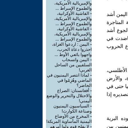
والإمبريالية الأمريكية،
والطموح الإمبراط ...
-
الفاشية الأوكرانية،
اليمن أشد
والإمبريالية الأمريكية،
 المتاجرة
والطموح الإمبراط ...
-
الفاشية الأوكرانية،
الجوع أشد
والإمبريالية الأمريكية،
عاضدت في
والطموح الإمبراط ...
-
اليمن : اردعوا الغزاة،
اع الحروب
احذروا دعاة الحرب،
واجهوا بائعي الأوط ...
-
اليمن وانسحاب
السلفيين من الساحل
الأطلسي،
الغربي!
-
لماذا انتصر اليمنيون في
ة، والأرض
الماضي وهُزِمُوا في
الحاضر؟
يا حتى في
-
أفغانستان: الصراع
صديره إذا
والاحتلال والتحرير والوضع
اليمني!
-
السياسيون اليمنيون
وصناعة الكوارث!
-
المخرج من الأوضاع
ه البرية
اليمنية المأساوية المربكة!
منيين بين
-
لا يفلح قوم ولوا أمرهم