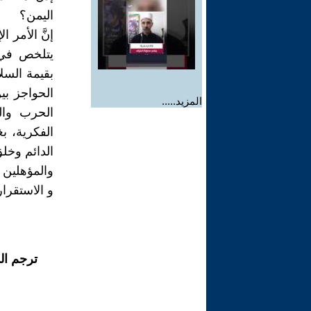
اليمن؟
إنَّ الأمر 
يتلخص في 
بقيمة السل
الحواجز بي
المزيد.....
الحرب وال
الفكرية، ب
الدائم وخلق
والمؤهلين ا
و الاستقرا
ترجم ال