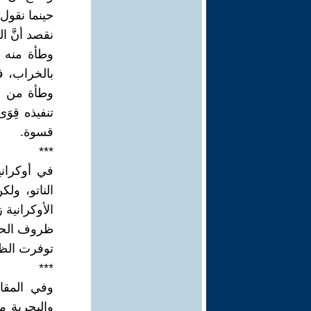
حينما نقول 
نقصد أنَّ 
وطأة منه ف
بالخراب، ف
وطأة من ال
تنفيذه قِو
قسوة.
***
في أوكران
الناتو، ول
الأوكرانية
ظروف الحرب
توفرت الظر
***
وفي المقا
والبحرية م