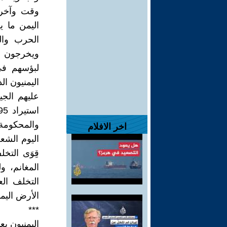
وقت وآخر 
اليمن ما ي
الحرب وال
ويخرجون م
لبؤسهم في 
اليمنيون ال
عليهم الجي
والمحكومة،
اخر الافلام
اليوم الشع
قِوَى الت
المغانم، و
التخلف الع
الأرض اليمن
***