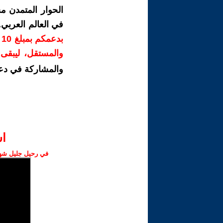
الحوار المتمدن م
في العالم العربي
ب
والمستقل، ليبقى ص
والمشاركة في دع
ا‫
في رحيل جليل شهبا