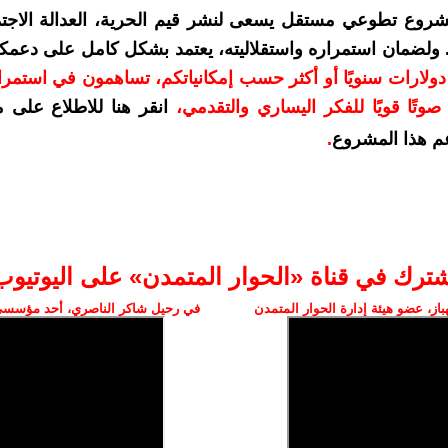
شروع تطوعي مستقل يسعى لنشر قيم الحرية، العدالة الاجتم
. ولضمان استمراره واستقلاليته، يعتمد بشكل كامل على دعمك
دعمكم بمبلغ 10 دولارات سنويًا أو أكثر حسب إمكانياتكم، تساهمون في استم
وتًا قويًا للفكر اليساري والتقدمي
،
انقر هنا للاطلاع على 
م هذا المشروع
.
شترك في قناة «الحوار المتمدن» على اليوتيوب
ز، عضو هيئة إدارة الحوار المتمدن
في رحيل شاكر الناصري، أحد مؤسسي 