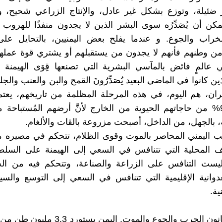
ضئيلة، وتوزع بشكل غير عادل، والإنتاج الزراعي شحيح، 
مكن أن يُصَدِّرُه سوى البشر الذين لا يجدون منفذًا للهرو
خراب والجوع. و عندما يفلح بعض اليمنيين، بالتحايل على
ن وطنهم فأنهم لا يجدون من يستقبلهم أو يشتري قوة عملهم
عالمٍ فائض بالمآسي البشرية التي تصنعها قِوَى الهيمنة الإ
ذين كانوا في الماضي البعيد يُصَدِّرُونَ القمح والبن والعنب والجل
ران، هم اليوم، في هذه المرحلة المظلمة من تاريخهم، يعت
استيراد 95% من حاجاتهم الحيوية من الخارج لأنَّ أرضهم المُستباحة
 بالجهل، من الداخل، أصبحت مزروعة بالقات والألغام.
ب اليمني المحاصر بالموت وقوى الظلام، تتحكم في مصيره م
خلف المحلية التي تتنافس في السعي إلى الهيمنة على الس
ليست التنافس على الزراعة والصناعة، وتتحكم فيه من الخا
دوانية الإقليمية التي تتنافس في السعي إلى التوسع والس
ية.
اليمنيون يعانون الحرب والجوع والموت. اليمن يس