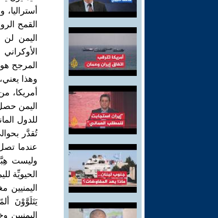
أستراليا، و
اليمن لن 
الأوكراني 
المرجح هو 
وهذا يعني، 
عندما تصل ف
وليست هِبّ
الحيويِّة ل
اليمنيين م
يَتَلَوَّوْ
اليمنيين و