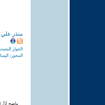
منذر علي
الحوار المتمدن-العدد: 7296 - 2
المحور: اليسا
واضح أنَّ 