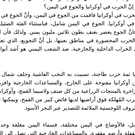
إنَّ الحرب في أوكرانيا والجوع في اليمن؟
الحرب في أوكرانيا فاقمت من الجوع في اليمن، وأنَّ الجوع في 
ي أوكرانيا. الجوع في اليمن شامل، فباستثناء الفئة الضئيلة
انَّ الجوع يعصر بعنف بطون ثلاثين مليون يمني. ولذلك فأن 
حرب المحصورة في مناطق بعينها، بل أنَّ التجويع، الذي ت
َى الخراب الداخلية والخارجية، ضد الشعب اليمني هو أشد أنو
يا ثمة حرب طاحنة، تسببت به النخب الفاشية وحلف شمال 
كن أوكرانيا مفتوحة على الخارج، والمساعدات الخارجية وافر
 زاخرة بالمنتجات الزراعية من كل صنف ولاسيما القمح، وأوكران
 المُهلكة فوق أراضيها لديها فائض كبير من القمح، ويمكنها ت
وف اللوجستية الملائمة للتصدير عبر البحر الأسود.
بل، فالأوضاع في اليمن مختلفة، فسماء اليمن مغلقة وحدود
قفلة وأرضه مقفرة، والمساعدات الخارجية التي تصل إلى الي