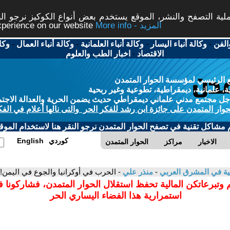
ة التصفح والنشر، الموقع يستخدم بعض أنواع الكوكيز نرجو النق
More info - المزيد
experience on our website
الفن
-
وكالة أنباء اليسار
-
وكالة أنباء العلمانية
-
وكالة أنباء العمال
-
وكا
الاقتصاد
-
اخبار الطب والعلوم
 الرئيسي لمؤسسة الحوار المتمدن
، علمانية، ديمقراطية، تطوعية وغير ربحية
ل مجتمع مدني علماني ديمقراطي حديث يضمن الحرية والعدالة الاجتم
حوار المتمدن على جائزة ابن رشد للفكر الحر والتى نالها أعلام في الفك
م مشاكل تقنية في تصفح الحوار المتمدن نرجو النقر هنا لاستخدام الموقع
كوردي
English
الاخبار
مراكز
الحوار المتمدن
انية في المشرق العربي
-
منذر علي
- الحرب في أوكرانيا والجوع في اليمن!
 وتبرعاتكن المالية تحفظ استقلال الحوار المتمدن، فشاركونا 
استمرارية هذا الفضاء اليساري الحر