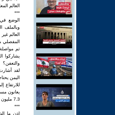
العالم المع
***
الوضع في 
وبالملف ال
العالم غير 
المفصلي من
ثم مواصلة
يشاركوا ا
والتعفن؟
لقد أشارت 
اليمن يحتا
للارتفاع إ
يعانون مست
7.3 مليون إنسان.
***
إذن ما الذ