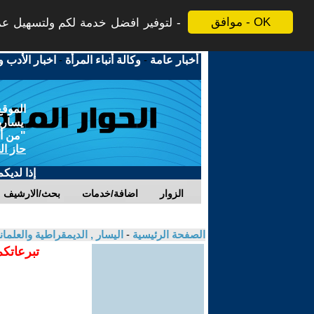
موافق - OK
لتوفير افضل خدمة لكم ولتسهيل عملي
أخبار عامة
-
وكالة أنباء المرأة
-
اخبار الأدب و
الموقع
يسارية
"من أج
حاز ال
إذا لديك
الزوار
اضافة/خدمات
بحث/الارشيف
الصفحة الرئيسية
-
اليسار , الديمقراطية والعلم
تبرعاتكم