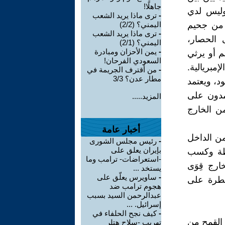
جاهلًا!
وليس لدي
-
ترى ماذا يريد الشعب
ب من جحيم
اليمني؟ (2/2)
-
ترى ماذا يريد الشعب
 الحصار،
اليمني؟ (2/1)
-
يمن الأحزان ومبادرة
 أو يرثي
السعودي الفرحان!
مبريالية.
-
من أقترف الجريمة في
مطار عدن؟ 3/3
ود، ويعتمد
مدون على
المزيد.....
 من الخارج
أخبار عامة
ن الداخل
-
رئيس مجلس الشورى
بإيران يعلق على
لطة وكسب
-استعراضات- ترامب وما
رج قِوَى
يستخد ...
-
ساويرس يعلّق على
يطرة على
هجوم ترامب ضد
عبدالرحمن السيد بسبب
إسرائيل. ...
-
كيف نجح الحلفاء في
تورد 3.3 مليون طن من القمح من
تهريب -سلاح هتلر