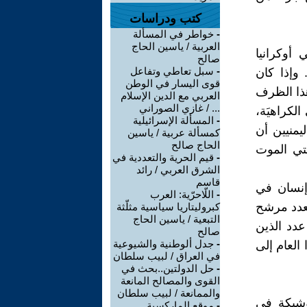
كتب ودراسات
-
خواطر في المسألة
العربية / ياسين الحاج
أوكرانيا
صالح
-
سبل تعاطي وتفاعل
 وإذا كان
قوى اليسار في الوطن
 هذا الظرف
العربي مع الدين الإسلام
... / غازي الصوراني
لكراهيَة،
-
المسألة الإسرائيلية
منيين أن
كمسألة عربية / ياسين
الحاج صالح
تي الموت
-
قيم الحرية والتعددية في
الشرق العربي / رائد
قاسم
 إنسان في
-
اللّاحرّية: العرب
لعدد مرشح
كبروليتاريا سياسية مثلّثة
التبعية / ياسين الحاج
عدد الذين
صالح
-
جدل ألوطنية والشيوعية
العام إلى
في العراق / لبيب سلطان
-
حل الدولتين..بحث في
القوى والمصالح المانعة
والممانعة / لبيب سلطان
لوشيكة في
-
موقع الماركسية