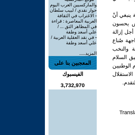
والماركسيين العرب اليوم
حوار نقدي / لبيب سلطان
 ينبغي أنْ
-
الاغتراب في الثقافة
العربية المعاصرة : قراءة
اس يحسون
في المظاهر الثق ... /
أجل إزالة
علي أسعد وطفة
-
في نقد العقلية العربية /
جهة صُناع
علي أسعد وطفة
ة والنخب
المزيد.....
يق السلام
المعجبين بنا على
م الوطنيين
الاستقلال
الفيسبوك
تقدم.
3,732,970
Transl