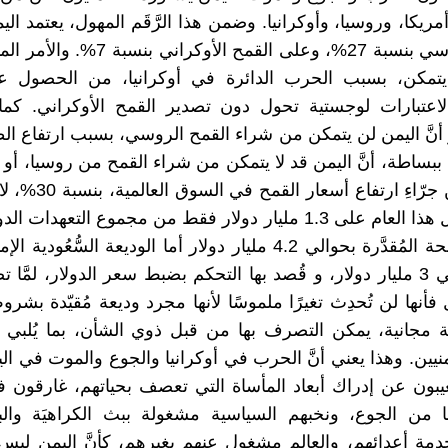
أمريكا، وروسيا، وأوكرانيا. وضمن هذا الرَّقَم المهول، يعتمد ال
القمح الروسي بنسبة 27%، وعلى القمح الأوكرا
يتمكن، بسبب الحرب الدائرة في أوكرانيا، من الحصول ع
لاعتبارات لوجستية تحول دون تصدير القمح الأوكراني. كما أ
أنَّ اليمن لن يتمكن من شراء القمح الروسي، بسبب ارتفاع ال
ببساطة، أنَّ اليمن قد لا يتمكن من شراء القمح من روسيا، أو أ
أمريكا، من جرّاءِ ارتفاع أ
اليمن حصل هذا العام على 1.3 مليار دولار فقط من مجموع التعهدات 
للدول المانحة المُقدَّرة بحوالي 4.2 مليار دولار أما الوديعة السُّعُود
تُقدَّر بحوالي 3 مليار دولار، و قُصد بها التحكم بضبط سعر الدولار، لمَّ
أنها لن تُحدِث تغيرًا ملموسًا لأنها مجرد وديعة مُقيّدة بشر
َة مجانية، يمكن التصرف بها من قبل ذوي الشأن، بما يُلبي ا
ليمنيين. وهذا يعني أنَّ الحرب في أوكرانيا والجوع والموت في ا
غيبون عن إدراك أبعاد المأساة التي تعصف بحياتهم، غارقون 
نَ ألمًا من الجوع، ونخبهم السياسية مشغولة ببث الكراهيَة وال
خدمة أعدائهم، والعالم مشغول عنهم بغيرهم، كأنَّ اليمن ليس