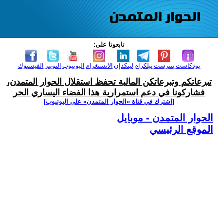
تابعونا على:
بودكاست
بنترست
تيلكرام
لينكدإن
الانستغرام
اليوتيوب
التويتر
الفيسبوك
تبرعاتكم وتبرعاتكن المالية تحفظ استقلال الحوار المتمدن،
فشاركونا في دعم استمرارية هذا الفضاء اليساري الحر
[اشترك في قناة ‫«الحوار المتمدن» على اليوتيوب]
الحوار المتمدن - موبايل
الموقع الرئيسي