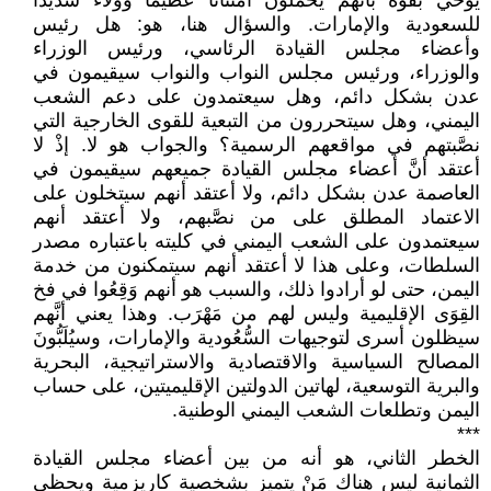
يوحي بقوة بأنهم يحملون امتنانًا عظيمًا وولاءً شديدًا
للسعودية والإمارات. والسؤال هنا، هو: هل رئيس
وأعضاء مجلس القيادة الرئاسي، ورئيس الوزراء
والوزراء، ورئيس مجلس النواب والنواب سيقيمون في
عدن بشكل دائم، وهل سيعتمدون على دعم الشعب
اليمني، وهل سيتحررون من التبعية للقوى الخارجية التي
نصَّبتهم في مواقعهم الرسمية؟ والجواب هو لا. إذْ لا
أعتقد أنَّ أعضاء مجلس القيادة جميعهم سيقيمون في
العاصمة عدن بشكل دائم، ولا أعتقد أنهم سيتخلون على
الاعتماد المطلق على من نصَّبهم، ولا أعتقد أنهم
سيعتمدون على الشعب اليمني في كليته باعتباره مصدر
السلطات، وعلى هذا لا أعتقد أنهم سيتمكنون من خدمة
اليمن، حتى لو أرادوا ذلك، والسبب هو أنهم وَقِعُوا في فخ
القِوَى الإقليمية وليس لهم من مَهْرَب. وهذا يعني أنَّهم
سيظلون أسرى لتوجيهات السُّعُودية والإمارات، وسيُلَبُّونَ
المصالح السياسية والاقتصادية والاستراتيجية، البحرية
والبرية التوسعية، لهاتين الدولتين الإقليميتين، على حساب
اليمن وتطلعات الشعب اليمني الوطنية.
***
الخطر الثاني، هو أنه من بين أعضاء مجلس القيادة
الثمانية ليس هناك مَنْ يتميز بشخصية كاريزمية ويحظى