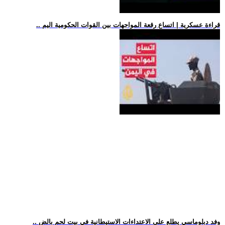
.. قراءة عسكرية | اتساع رقعة المواجهات بين القوات الحكومية اليم
.. وفد دبلوماسي يطلع على الاعتداءات الاستيطانية في بيت لحم بالض