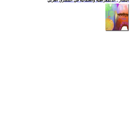
اليسار , الديمقراطية والعلمانية في المشرق العربي