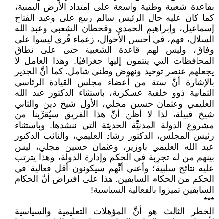
بقاعدة شعبية وطنية واسعة على امتداد الأرض اليمنية،
كما كان عليه حال الرئيس سالم ربيع علي وعبد الفتاح
إسماعيل، وإبراهيم الحمدي وقحطان الشعبي وعبد الله
السلال، فهم، في أحسن الأحوال، زعماء قُرى ليسوا على
وفاق، وليس لهم قاعدة الشعبية حتى على نطاق
المحافظات التي ينتمون إليها جغرافيًا. وهذا العامل لا
يجعلهم عنصر توحيد ونهوض وطني شامل. كما أنَّ الجدير
بالإشارة أنَّ ستة من أعضاء مجلس القيادة الرئاسي
الثمانية ذوو خلفية عسكرية، باستثناء الدكتور عبد الله
العليمي وعثمان حسين مجلي، الأول شيخ دين والثاني
شيخ قبيلة، لذا لا أظن أنَّ هذا الفريق سيُقرِّبنا من
مشروع الدولة المدنيِّة الحديثة التي ننشدها. وباستثناء
رئيس المجلس، الدكتور رشاد العليمي، والنائب الدكتور
عبد الله العليمي باوزير، وعثمان حسين مجلي، ليس
بينهم من له تجرِبة في الحكم وإدارة الدولة، وهذا يترتب
عليه نتائج سلبية؛ وأعني أنَّهم سيكونون أقل فعالية في
الحكم من الحكام السابقين. هذا على افتراض أنَّ الحكام
السابقين تميزوا بالفعالية السياسية!
***
الخطر الثالث هو أنَّ المؤهلات التعليمية والسياسية