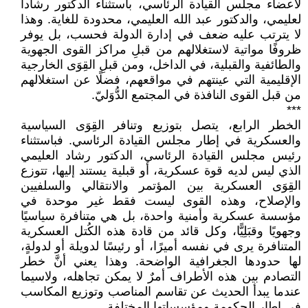
لأعضاء مجلس القيادة الرئاسي، باستثناء الدكتور رشادا
لعليمي، والدكتور عبد الله العليمي، محدودة للغاية. وهذا
لا يترتب عليه ضعف في إدارة الدولة فحسب، بل يوفر
ظروفًا مواتية لاستغلالهم من قبلِ مراكز القوى الجهوية
والطائفية والقبلية، في الداخل، ومن قبلِ القِوَى الخارجية
الإقليمية التي عينتهم في مواقعهم، فضلًا عن استغلالهم
من قبل القوى النافذة في المجتمع الدُّوَليّ.
***
الخطر الرابع، يتصل بتوزيع وتنافر القِوَى السياسية
والعسكرية في إطار مجلس القيادة الرئاسي. فباستثناء
رئيس مجلس القيادة الرئاسي، الدكتور رشاد العليمي
الذي ليس لديه قوة عسكرية، أو قبلية يستند إليها، تتوزع
القِوَى العسكرية بين المؤتمر والانتقالي والسلفيين
والإصلاح، وهذه القوى ليست فقط غير موحدة في
مؤسسة عسكرية وأمنية واحدة، بل هي متنافرة سياسيًا
وجهويًا وقبَلِيًّا، وكل قائد من قادة هذه الكُتل العسكرية
المتنافرة يرى في نفسه أميرًا، أو رئيسًا لدويلة أو لدولةٍ،
لها حدودها الجغرافية الواضحة. وهذا يعني أنَّ خطر
التصادم بين هذه الأطراف أمرٌ لا يمكن تجاهله، ولاسيما
عندما يبدأ الحديث عن تقاسم المناصب وتوزيع المكاسب
في إطار الحكومة ومؤسساتها المختلفة.