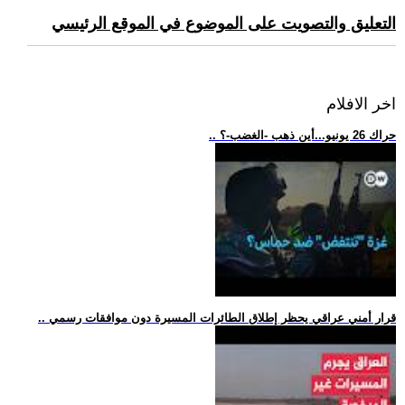
التعليق والتصويت على الموضوع في الموقع الرئيسي
اخر الافلام
.. حراك 26 يونيو...أين ذهب -الغضب-؟
.. قرار أمني عراقي يحظر إطلاق الطائرات المسيرة دون موافقات رسمي