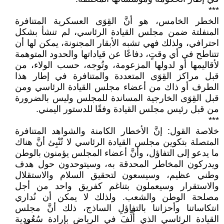
***
الخطر الخامس، هو أنَّ القِوَى العسكرية المتنافرة
المنفلتة ضمن مجلس القيادة الرئاسي، لم تنشأ بشكل
احترافي، ولذلك فهي تشبه الأبقار المجنونة، يمكن لها أن
تتناطح في أي وقتٍ، دفاعًا عن قياداتها والحدود المتوهمة
لأقاليمها أو لدولها المزعومة، وتُوجه، حسب الولاء، من
قبل مراكز القِوَى المتعددة والمتنافرة في إطار هذا
الطرف أو ذاك من أعضاء مجلس القيادة الرئاسي ومن
قبل القِوَى الخارجية المساندة للمجلس وليس بالضرورة
من قبل رئيس مجلس القيادة وفقًا للدستور اليمني.
***
خلاصة القول: إنَّ الأخطار الكامنة والشواهد المتنافرة
المتصلة بتكوين مجلس القيادة الرئاسي لا تُنْبِئ أنَّ هناك
ما يدعو إلى التفاؤل، وأنَّ أعضاء المجلس يؤمنون بالوطن
ويدركون المخاطر المحدقة به، وسيتوحدون حول هدف
وطني عظيم، وسيسعون لتحقيق السلام والاستقلال
والاستقرار وسيعملون بتناغم كفريق واحد من أجل
مصلحة الوطن والشعب. ولذلك لا يمكن أن نُداري
انتكاساتنا وأحزاننا بالتفاؤلِ الساذج، ذلك أنَّ مجلس
القيادة الرئاسي الذي أُلِّفَ في الرياض بإرادة سُعُودية