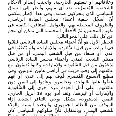
وعلاقاتهم أو تبعيتهم الخارجية، وأتجنب إصدار الأحكام
الشخصية المُتسرِّعة ضد أي منهم، وأنظر إلى السياق
السياسي الذي يتحركون ضمنه. وفي هذا الإطار يمكنني
أنْ أسجِّل خلفية أعضاء مجلس القيادة الرئاسي،
والظروف المحيطة بهم، والعوامل المتنافرة الكامنة في
تكوين المجلس، ثَمّ الأخطار المحتملة التي يمكن أن تنجم
عن كل ذلك، على النحو التالي:
الخطر الأول هو أنَّ أعضاء مجلس القيادة الرئاسي نُصِّبُوا
في الرياض من قبل السُّعُودية والإمارات، ولم يُنَصَّبُوا في
عدن، أو صنعاء من قبل الشعب اليمني، أو من قبل
ممثلي الشعب اليمني. وأعضاء مجلس القيادة الرئاسي
يُدْعَمُونَ من قبل السُّعُودية والإمارات، وكانوا يُقِيمُونَ، مع
عائلاتهم إلى وقتٍ قريب في أراضي هاتين الدولتينِ. وفي
مطلع الأسبوع المُنصرم قُذِفَ بهم إلى عدن، أو أنهم
عَضُّوا عليها بالنواجذ، وتجاسروا وعادوا إلى اليمن دون
عائلاتهم، على أمل العودة مرة أخرى إلى السُّعُودية
والإمارات أو غيرهما. ولقد أدوا يوم 19 أبريل الجاري،
اليمين الدستورية، بشكل يوحي بالتنافر الشديد إزاء
الموقف من النظام الجمهوري والوحدة اليمنية والولاء
للشعب اليمني، وبالمقابل فأنَّ سلوكهم السياسي كان