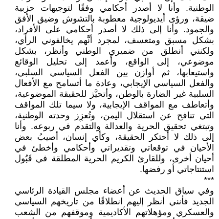
الوطنية. وأنا لا أصدر أحكامي وفقًا لتوجيهات حزبية
ضيقة، ورؤى أيديولوجية معطوبة بالتشوش وضيق الأفق
والجمود. وأنا إلى ذلك لا أصدر أحكامي على الأفراد،
بشكل مسبق ومتعسف، لمجرد أنَّهم يخالفوني الرأي،
ولكنني أنطلق من ضميري الوطني وأنظر، بشكل
موضوعي، إلى الواقع، وأعمد إلى تحليل الوقائع
واستيعابها، ثم أوازن بين الفعل السياسي السلبي،
والفعل السياسي الإيجابي، وعادة ما أتسامح مع الأفعال
السلبية غير الضارة بالوطن، وأتحيَّز للحقيقة الموضوعية،
وأتعاطف مع المواقف الإيجابية، ولا سيما تلك المواقف
التي تنافح عن استقلال اليمن، وتُعزِز وحدته الوطنية،
وتبتغي تحقيق الحرية والعدالة والتقدم في ربوعه. وأنا
إلى ذلك لا أحتكر الحقيقة، وكأي إنسان، أصيبُ بعض
الأحيان في توقعاتي وتقديراتي وأحكامي وأخطئ في
أحيان أخرى، وللقارئ الكريم الحرية المطلقة في قَبُول
استنتاجاتي أو رفضها.
***
وفي سياق الحديث عن أعضاء مجلس القيادة الرئاسي
الجديد فأنني أنظر إليهم انطلاقًا من تاريخهم السياسي
والعسكري ومؤهلاتهم الأكاديمية وموقفهم من الشعب