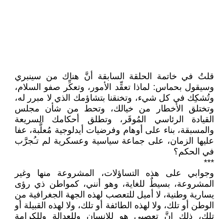
قلتُ في خاتمة الحلقة السابقة أنَّ هناك من سينبري
وسيقول بحماس: لماذا تعقِّد الأمور، وتعكِّر صفو السلام،
وتُشكِك في كل شيء، وتخنقنا بتشاؤمك الذي لا مبرر له،
وتختلق الأخطار من خيالك، وتحط من شأن مجلس
القيادة الرئاسي المُوقَر، وتطلق أحكامك السريعة
والمسبقة، بناء على أوهام وفرضيات أيدلوجية مُعلَّبة، عفا
عليها الزمان، على جماعة سياسية وعسكرية لم تـُجرَّب
في الحكم؟
***
وجوابي على هذه التساؤلات، المشروعة منها وغير
المشروعة، بسيطٌ للغاية، وهو أنني، كمواطن ذي رؤى
يسارية وطنية، لا أميل للتعصب لهذه الجهة الجغرافية من
الوطن أو تلك، ولا لهذه الطائفة أو تلك، ولا لهذه القبيلة أو
تلك، ذلك إنَّ تعصبي هو للإنسان وللعدالة وللكرامة