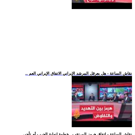
.. نقاش الساعة - هل يعرقل المرشد الإيراني الاتفاق الإيراني العم
.. نقاش الساعة - اتفاق هرمز المرتقب.. خطوة لنهاية الحرب أم تأجي