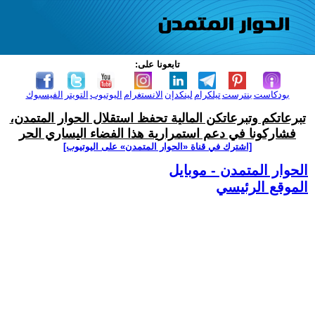
تابعونا على:
بودكاست
بنترست
تيلكرام
لينكدإن
الانستغرام
اليوتيوب
التويتر
الفيسبوك
تبرعاتكم وتبرعاتكن المالية تحفظ استقلال الحوار المتمدن،
فشاركونا في دعم استمرارية هذا الفضاء اليساري الحر
[اشترك في قناة ‫«الحوار المتمدن» على اليوتيوب]
الحوار المتمدن - موبايل
الموقع الرئيسي