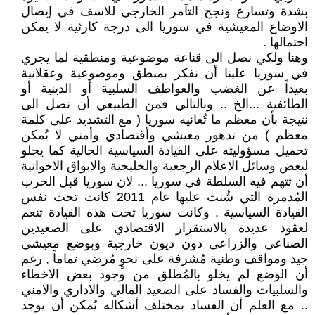
بشدة وتسارع ونجح التآمر الخارجي للاسف في إيصال
الاوضاع المعيشية في سوريا الى درجة كارثية لا يمكن
احتمالها .
وهنا ولكي نصل الى قناعة موضوعية ومنطقية لما يجري
في سوريا علينا أن نفكر بمنطق وموضوعية وعقلانية
بعيداً عن الغضب والعواطف السلبية أو الدينية أو
الطائفية ...الخ .. وبالتالي فمن الطبيعي أن نصل الى
نتيجة بأن معظم ما تُعانيه سوريا ( مع التشديد على كلمة
معظم ) من تدهور معيشي وأقتصادي وأمني لا يُمكن
تحميل مسؤوليته على القيادة السياسية الحالية كما يحلو
لبعض وسائل الاعلام الرجعية والخليجية والابواق الاخوانية
أن تتهم فيه السلطة في سوريا ... لان سوريا قبل الحرب
المُدمرة التي شُنت عليها عام 2011 كانت تحت نفس
القيادة السياسية , وكانت سوريا تحت هذه القيادة تنعم
لعقود عديدة بالاستقرار الاقتصادي على الصعيدين
الصناعي والزراعي دون ديون خارجية وبوضع معيشي
جيد ومواقف وطنية مُشرفة على نحوٍ مُرضي تماماً , رغم
أن الوضع لم يخلو بالمُطلق من وجود بعض الاخطاء
والسلبيات والفساد على الصعيد المالي والاداري والامني
.. مع العلم أن الفساد بمختلف أشكاله يُمكن أن يوجد