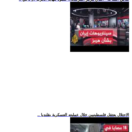
.. الاحتلال يعتقل فلسطينيين خلال عمليته العسكرية بقلنديا