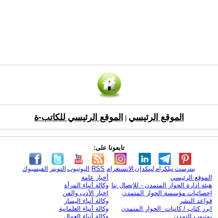
الموقع الرئيسي
الموقع الرئيسي للكاتب-ة
|
تابعونا على:
بنترست
تيلكرام
لينكدإن
الانستغرام
RSS
اليوتيوب
التويتر
الفيسبوك
الموقع الرئيسي
أخبار عامة
هيئة ادارة الحوار المتمدن - للإتصال بنا
وكالة أنباء المرأة
إحصائيات مؤسسة الحوار المتمدن
اخبار الأدب والفن
قواعد النشر
وكالة أنباء اليسار
ابرز كتاب / كاتبات الحوار المتمدن
وكالة أنباء العلمانية
يوتيوب التمدن
وكالة أنباء العمال