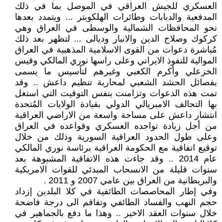
العسكري للجيش العراقي في الموصل بما في ذلك
المدفعية والدبابات وطائرات الهلكوبتر ... ويتمدد بعدها
نحو المحافظات الشمالية والوسطى في العراق وهي
كركوك وصلاح الدين والانبار وديالى ... لتظهر بعد ذلك
مُباشرة دعوات من القوى الاسلامية المذهبية في العراق
الموالية للنفوذ الايراني وعلى راسها نوري المالكي وقيس
الخزعلي وأكرم الكعبي وغيرهم لتأسيس ما يسمى
بفصائل الحشد الشعبي لمحاربة تنظيم داعش .. وقد
تمت هذه الدعوات وتزامنت بنفس التوقيت التي استغل
بها التحالف الامبريالي الدولي بقيادة الولايات المُتحدة
انتشار داعش على مساحة واسعة من الاراضي العراقية
من أجل زيادة تواجده العسكري وقواعده في العراق
وعلى طول الحدود العراقية السورية وذلك من خلال
توقيع اتفاقية مع الحكومة العراقية برئاسة نوري المالكي
عام 2014 .. وقد جاءت هذه الاتفاقية المشبوهة بعد
سنوات قليلة من الانسحاب المبدئي للقوات الامريكية
والبريطانية من العراق بين عامي 2007 و 2011 .
وفي إطار المحاصصات الطائفية في كلا البلدين إزداد
حجم النهب والفساد الطائفي وتفاقم الى درجة فاضحة
خلال سنوات العقد الاخير .. وهذا ما دفع بالجماهير في