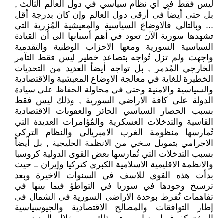
ليس فقط في أي نظام سياسي في دول العالم الثالث ,
بل حتى أيضاً في أرقى دول العالم وإن كان بدرجة أقل
... وبالتالي فالاوضاع السياسية والمعيشية المُزرية التي
تشهدها سورية الآن تعود في أهم أسبابها الى أن القيادة
السياسية السورية ومعها الاحزاب الوطنية والتقدمية
واجهت ولم تزل تُواجه بتصاعد خطير ليس فقط التآمر
الخارجي المُدمر , بل تواجه أيضاً العديد من التحديات
الخطيرة للغاية في معالجة الاوضاع المعيشية والاقتصادية
والسياسية والامنية وحتى في محاولة الحفاظ على سيادة
الدولة على كافة الاراضي السورية , وذلك ليس فقط
بسبب الحصار السياسي الجائر والعقوبات الاقتصادية
القاسية والتدخلات العسكرية والمُؤامرات العديدة التي
تُمارسها منظومة الغرب الامبريالي والنظام التركي
الاجرامي بتمويل سخي من الانظمة الخليجية , بل أيضاً
بسبب التدخلات التي تُمارسها بعض القوى الدولية كروسيا
والانظمة الاقليمية الاسلامية الكبرى كتركيا وإيران .. حيث
بدأت هذه القوى للاسف في السنوات الاخيرة وبعد
ترسيخ وجودها في سوريا في التواطؤ فيما بينها في
تفاهمات تُفرط بوحدة الاراضي السورية في الشمال في
إطار التوافقات والمصالح الاقتصادية والجيوسياسية