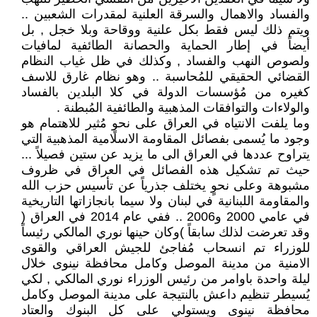
والفساد والاهمال والسرقة العلنية لمقدرات الشعبين ..
ويتم ذلك ليس فقط بكل علنية ووقاحة وبلا خجل , بل
أيضاً في إطار الحماية والحصانة الطائفية لمافيات
ولصوص النهب والفساد , وكذلك في ظل غياب النظام
القضائي الحقيقي للمُحاسبة .. وهو نظام غارق للاسف
كغيره من مُؤسسات الدولة في كلا البلدين بالفساد
والولاءات والتوافقات المذهبية والطائفية المُبطنة .
وما يلفت الانتياه في العراق على نحوٍ مُثير للاهتمام هو
وجود ما يُسمى بفصائل المقاومة الاسلامية المذهبية التي
يتراوح عددها في العراق الى ما يزيد عن ستين فصيلاً ...
حيث تم تشكيل هذه الفصائل في العراق في ظروف
مشبوهة وعلى نحوٍ يختلف جذرياً عن تأسيس حزب الله
والمقاومة اللبنانية في لبنان ولا سيما بانجازاتها التاريخية
في عامي 2000 و2006 .. ففي عام 2014 في العراق (
وقد تعرضت لذلك سابقاً )وكان حينها نوري المالكي رئيساً
للوزراء تم انسحاب مُفاجئ للجيش العراقي والقوى
الامنية من مدينة الموصل وكامل محافظة نينوى خلال
ليلة واحدة باوامر من رئيس الوزراء نوري المالكي , لكي
يُسيطر تنظيم داعش بالنتيجة على مدينة الموصل وكامل
محافظة نينوى ويستولي على كل البنوك والعتاد