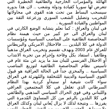
الهائلة والمؤمرات الخارجية والطائفية الخطيرة التي
تتعرض لها سوريا كقيادة ودولة وشعب .. لان هذا بدوره
سيسحب البساط من تحت هذه القوى في محاولاتها
للتخريب وتضليل الشعب السوري وزعزعة الثقة بين
المواطنين والقيادة السورية .
في لبنان والعراق : كما نعلم يتشابه الوضع الكارثي في
لبنان والعراق الى حدٍ كبير من حيث هيمنة نظام
المحاصصة الطائفية على المناصب السياسية ومُؤسسات
الدولة في كلا البلدين .... فالاحتلال الامريكي والبريطاني
للعراق عام 2003 وبهدف تقسيم وتخريب العراق مذهبياً
وطائفياً , استفاد بكل وقاحة وإجرام من تجربة الانتداب
أو الاحتلال الفرنسي للبنان منذ ما يزيد عن مئة عام في
تأسيس نظام المحاصصة الطائفية لتوزيع المناصب
السياسية .. والمخزي جداً في الحالة العراقية هو قبول
القوى السياسية والدينية المُتخلفة والمُهترئة في العراق
سواء كانت شيعية أو سنيةأو كردية بهذا النظام
السرطاني الذي تغلغل في كلا المجتمعين العراقي
واللبناني وفي قوى الحراك السياسي المذهبي والطائفي
في كلا البلدين بالرغم من كل المساوئ المُدمرة التي
يفرزها ... ونتيجة لذلك لا يزال يُعاني لبنان وكذلك العراق
ولا سيما في العقدين الاخيرين من التفشي الخطير للنهب