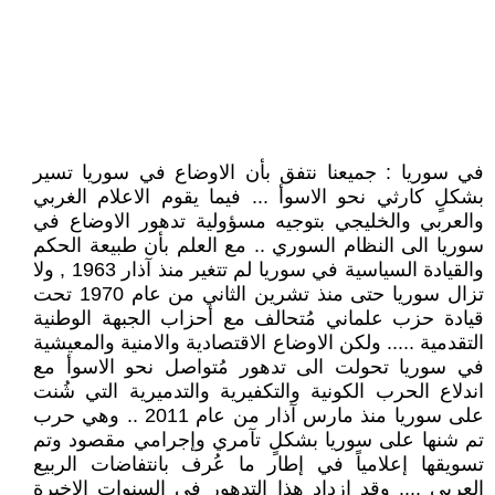
في سوريا : جميعنا نتفق بأن الاوضاع في سوريا تسير
بشكلٍ كارثي نحو الاسوأ ... فيما يقوم الاعلام الغربي
والعربي والخليجي بتوجيه مسؤولية تدهور الاوضاع في
سوريا الى النظام السوري .. مع العلم بأن طبيعة الحكم
والقيادة السياسية في سوريا لم تتغير منذ آذار 1963 , ولا
تزال سوريا حتى منذ تشرين الثاني من عام 1970 تحت
قيادة حزب علماني مُتحالف مع أحزاب الجبهة الوطنية
التقدمية ..... ولكن الاوضاع الاقتصادية والامنية والمعيشية
في سوريا تحولت الى تدهور مُتواصل نحو الاسوأ مع
اندلاع الحرب الكونية والتكفيرية والتدميرية التي شُنت
على سوريا منذ مارس آذار من عام 2011 .. وهي حرب
تم شنها على سوريا بشكلٍ تآمري وإجرامي مقصود وتم
تسويقها إعلامياً في إطار ما عُرف بانتفاضات الربيع
العربي .... وقد ازداد هذا التدهور في السنوات الاخيرة