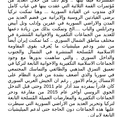
المشتركة فيما بينها .. وتم ذلك من خلال العديد من
مُؤتمرات القمة الثلاثية التي عقدت بينها في غياب كامل
لاي مندوب عن القيادة السورية ... وهنا تمكنت تركيا
برضى القيادتين الروسية وإلايرانية من قضم العديد من
المدن والاراضي السورية في عفرين وإدلب وتل أبيض
وجرابلس والباب ....الخ وتمكنت بذلك من زيادة دعمها
للعديد من الجماعات التكفيرية والاخوانية المُنتشرة في
مختلف مناطق الشمال السوري .. كما تمكنت إيران أيضاً
من نشر ودعم ميليشيات ما يُعرف بقوى المقاومة
الاسلامية المُسلحة المنتشرة في الشمال والجنوب
والداخل السوري , والتي ساهمت بدورها مع وجود
الجماعات الاسلامية التكفيرية والاخوانية التابعة لتركيا في
تعميق التمزق المذهبي والطائفي والتماسك المجتمعي
في سوريا والذي أضعف بشدة من قدرة النظام على
الامساك بزمام الامور , رغم ان الجيش العربي السوري
كان قادراً بمفرده منذ آذار عام 2011 وحتى قبل التدخل
الجوي الروسي أواخر عام 2015 من مقارعة ودحر
الجماعات التكفيرية والمعارضات العميلة المُسلحة التابعة
لتركيا وتحرير العديد من الاراضي السورية التي سيطرت
عليها هذه الجماعات دون الحاجة حتى لدعم الميليشيات
التابعة لايران .