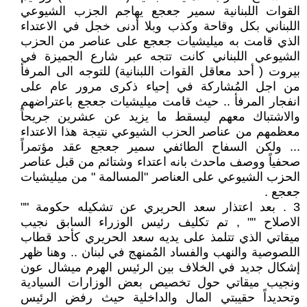
القوات اللبنانية سمير جعجع يهاجم الجزب الشيوعي
اللبناني بكل وقاحة وكذب وبلا أدنى خجل في الاعتداء
الذي قامت به ميليشيات جعجع على عناصر من الحزب
الشيوعي اللبناني كانت تتجه عبر شارع الجميزة في
بيروت ( أحد معاقل القوات اللبنانية) للتوجه الى المرفأ
من اجل المُشاركة في إحياء ذكرى مرور عام على
انفجار المرفأ .. حيث قامت ميليشيات جعجع باعتراضهم
والاشتباك معهم ليسقط ما يزيد عن عشرين جريحاً
معظمهم من عناصر الحزب الشيوعي نتيجة هذا الاعتداء
... ولكن السفاح الطائفي سمير جعجع عقد مؤتمراً
صحفياً ووصف ماحدث بانه اعتداء وشتائم من قبل عناصر
الحزب الشيوعي على العناصر "المسالمة " من ميليشيات
جعجع .
3 . بعد اعتذار سعد الحريري عن تشكيله حكومة ""
الاصلاح "" , تم تكليف رئيس الوزراء السابق نجيب
ميقاتي الذي تتلمذ على يديه سعد الحريري كأحد قطاب
اللصوصية والنهب والفساد المُمنهج في لبنان .. وهنا ظهر
إشكال جديد في الخلاف بين الرئيس الهرم ميشال عون
ونجيب ميقاتي حول تخصيص بعض الوزارات السيادية
وتحديداً حقيبتي المال والداخلية حيث رفض الرئيس