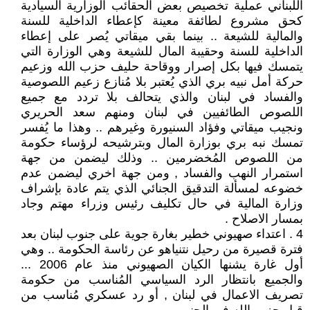
اللبناني عملية تخصيص بعض الحقائب الوزارية السيادية
كحق مشروع لطائفة معينة كإعطاء الداخلية للسنة
والمالية للشيعة .. بينما بقي ميقاتي يُصر على إعطاء
الداخلية للسنة وحقيبة المال للشيعة وهي الوزارة التي
يتمسك فيها بكل إصرار ووقاحة حليف حزب الله وزعيم
حركة أمل نبيه بري الذي يُعتبر بلا مُنازع زعيم اللصوصية
والفساد في لبنان والذي يتحالف بلا تردد مع جميع
اللصوص الطائفيين في لبنان ومنهم سعد الحريري
ونجيب ميقاتي وفؤاد السنيورة وغيرهم .. وهذا ما يُفسر
تمسك نبه بري بوزارة المال وبترشيحه لرؤساء حكومة
من اللصوص المُخضرمين .. وذلك ليضمن من جهة
استمرار النهب والفساد , ومن جهة اخري ليضمن عدم
خضوعه لمسألة التدقيق الجنائي الذي يتم عادة بإشراف
وزارة المالية في حال تكليف رئيس وزراء مهتم وجاد
بمسار الاصلاح .
4 . اعتداء صهيوني خطير بغارة جوية على جنوب لبنان بعد
فترة قصيرة من رحيل نتنياهو عن رئاسة الحكومة .. وهي
أول غارة يشنها الكيان الصهيوني منذ عام 2006 ...
والجميع بانتظار الرد السياسي المُناسب من حكومة
تصريف الاعمال في لبنان , أو رد عسكري مُناسب من