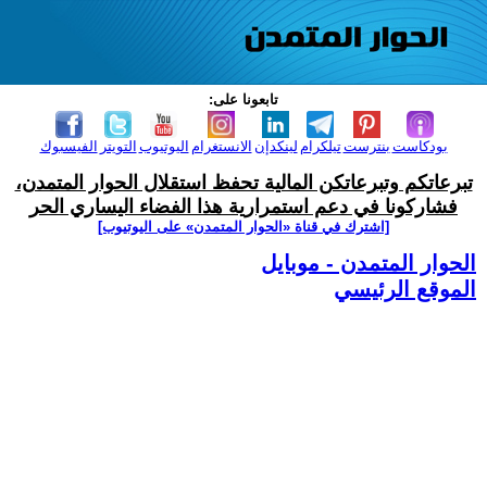
تابعونا على:
بودكاست
بنترست
تيلكرام
لينكدإن
الانستغرام
اليوتيوب
التويتر
الفيسبوك
تبرعاتكم وتبرعاتكن المالية تحفظ استقلال الحوار المتمدن،
فشاركونا في دعم استمرارية هذا الفضاء اليساري الحر
[اشترك في قناة ‫«الحوار المتمدن» على اليوتيوب]
الحوار المتمدن - موبايل
الموقع الرئيسي