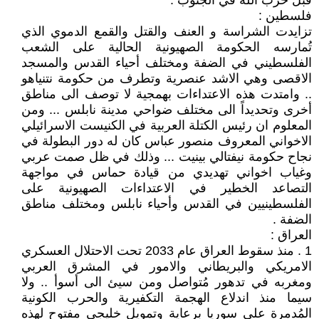
قبل حزب الله في الجنوب .
فلسطين :
تزايدت الشراسة و العنف والقتل والقمع الدموي الذي
تُمارسه الحكومة الصهيونية الحالية على الشعب
الفلسطيني في الضفة ومختلف أحياء القدس والمسجد
الاقصى وهي الاشد عنصرية وتطرف من حكومة نتنياهو
.. وامتدت هذه الاعتداءات بهمجية لا توصف الى مناطق
أخرى وتحديداً الى مختلف ضواحي مدينة نابلس ... ومن
المعلوم ان رئيس الكتلة العربية في الكنيست الاسرائيلي
الاخواني المعروف منصور عباس كان له دور البطولة في
نجاح حكومة نيفتالي بينيت ... وذلك في ظل صمت عربي
وغياب اخواني تهديدي من قيادة حماس في مواجهة
التصاعد الخطير في الاعتداءات الصهيونية على
الفلسطينيين في القدس وأحياء نابلس ومختلف مناطق
الضفة .
العراق :
1 . منذ سقوط العراق عام 2033 تحت الاحتلال العسكري
الامريكي والبريطاني والامور في المشرق العربي
ومغربه في تدهور مُتواصل ومن سيئ الى أسوأ .. ولا
سيما منذ اندلاع الهجمة التكفيرية والحرب الكونية
المُدمرة على سوريا برعاية وتمويل خليجي مفتوح لهذه