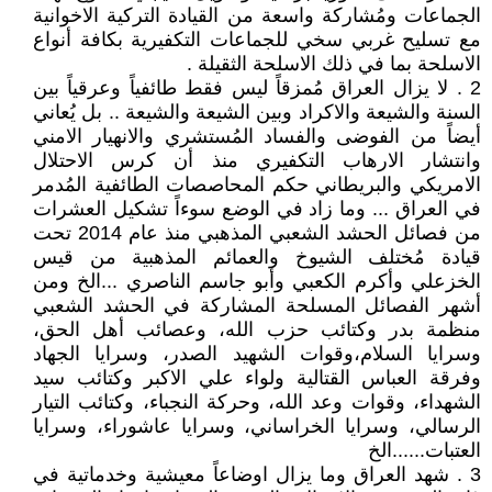
الجماعات ومُشاركة واسعة من القيادة التركية الاخوانية
مع تسليح غربي سخي للجماعات التكفيرية بكافة أنواع
الاسلحة بما في ذلك الاسلحة الثقيلة .
2 . لا يزال العراق مُمزقاً ليس فقط طائفياً وعرقياً بين
السنة والشيعة والاكراد وبين الشيعة والشيعة .. بل يُعاني
أيضاً من الفوضى والفساد المُستشري والانهيار الامني
وانتشار الارهاب التكفيري منذ أن كرس الاحتلال
الامريكي والبريطاني حكم المحاصصات الطائفية المُدمر
في العراق ... وما زاد في الوضع سوءاً تشكيل العشرات
من فصائل الحشد الشعبي المذهبي منذ عام 2014 تحت
قيادة مُختلف الشيوخ والعمائم المذهبية من قيس
الخزعلي وأكرم الكعبي وأبو جاسم الناصري ...الخ ومن
أشهر الفصائل المسلحة المشاركة في الحشد الشعبي
منظمة بدر وكتائب حزب الله، وعصائب أهل الحق،
وسرايا السلام،وقوات الشهيد الصدر، وسرايا الجهاد
وفرقة العباس القتالية ولواء علي الاكبر وكتائب سيد
الشهداء، وقوات وعد الله، وحركة النجباء، وكتائب التيار
الرسالي، وسرايا الخراساني، وسرايا عاشوراء، وسرايا
العتبات......الخ
3 . شهد العراق وما يزال اوضاعاً معيشية وخدماتية في