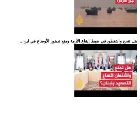
.. هل تنجح واشنطن في ضبط إيقاع الأزمة ومنع تدهور الأوضاع في لبن