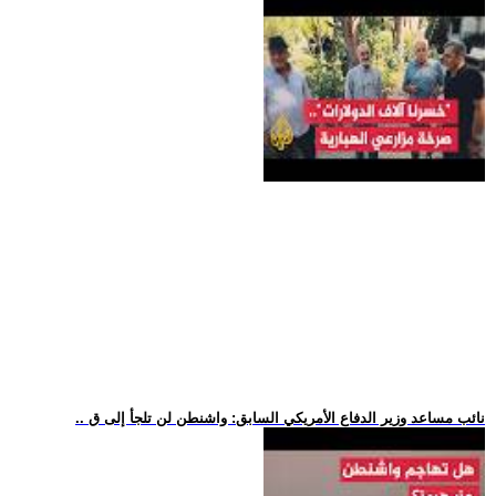
.. نائب مساعد وزير الدفاع الأمريكي السابق: واشنطن لن تلجأ إلى ق