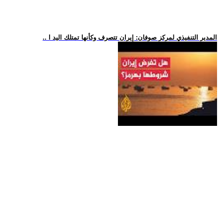
.. المدير التنفيذي لمركز صوفان: إيران تتصرف وكأنها تمتلك اليد ا