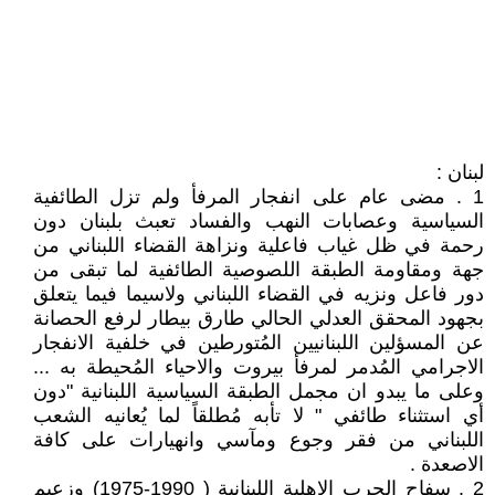
لبنان :
1 . مضى عام على انفجار المرفأ ولم تزل الطائفية
السياسية وعصابات النهب والفساد تعبث بلبنان دون
رحمة في ظل غياب فاعلية ونزاهة القضاء اللبناني من
جهة ومقاومة الطبقة اللصوصية الطائفية لما تبقى من
دور فاعل ونزيه في القضاء اللبناني ولاسيما فيما يتعلق
بجهود المحقق العدلي الحالي طارق بيطار لرفع الحصانة
عن المسؤلين اللبنانيين المُتورطين في خلفية الانفجار
الاجرامي المُدمر لمرفأ بيروت والاحياء المُحيطة به ...
وعلى ما يبدو ان مجمل الطبقة السياسية اللبنانية "دون
أي استثناء طائفي " لا تأبه مُطلقاً لما يُعانيه الشعب
اللبناني من فقر وجوع ومآسي وانهيارات على كافة
الاصعدة .
2 . سفاح الحرب الاهلية اللبنانية ( 1990-1975) وزعيم