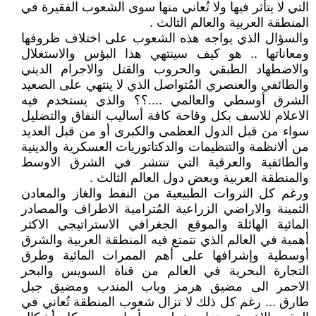
التي لا يتأثر فيها ولا تُعاني منها سوى الشعوب الفقيرة في
المنطقة العربية والعالم الثالث .
والسؤال الذي يواجه هذه الشعوب على اختلاف ظروفها
ومعاناتها .. هو كيف سينتهي هذا البؤس والاستغلال
والاضطهاد الطبقي والحروب والقتل والاجرام الديني
والطائفي والعنصري المُتواصل الذي لا ينتهي على الصعيد
الشرق أوسطي والعالمي ....؟؟ والذي يستخدم فيه
الاعلام للاسف بكل وقاحة كافة أساليب النفاق والتضليل
سواء من قبل الدول العظمى والكبرى أو من قبل العديد
من ألانظمة والتنظيمات والدكتاتوريات العسكرية والدينية
والطائفية والعرقية التي تنتشر في الشرق الاوسط
والمنطقة العربية وبعض دول العالم الثالث .
ورغم كل الثروات الطبيعية من النفط والغاز والمعادن
الثمينة والاراضي الزراعية المُترامية الاطراف والمصادر
المائية الهائلة والموقع الجغرافي الاستراتيجي الاكثر
أهمية في العالم الذي تتمتع فيه المنطقة العربية والشرق
أوسطية وإشرافها على أهم الممرات المائية وطرق
التجارة البحرية في العالم من قناة السويس والبحر
الاحمر الى مضيق هرمز وباب المندب ومضيق جبل
طارق ... رغم كل ذلك لا تزال شعوب المنطقة تُعاني في