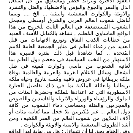
العقود الاخيرة وبتزايد خطير ومأساوي من كل أشكال
الذل والفقر والجوع والبؤس والاضطهاد والقتل والتشرد
والاوبئة والكوارث المعيشية والبيئية ... الخ .... وبينما
تُناضل شعوب العالم العربي والشرق أوسطي ومجمل
الشعوب المُستضعفة في العالم الثالث للخروج من هذا
الواقع الماساوي المُظلم , نشاهد بالمُقابل للأسف العديد
من خطابات الكذب النفاق وتوزيع الاتهامات من قبل
العديد من زعماء العالم في منابر الجمعية العامة للامم
المُتحدة .. كما شاهدنا قبل ذلك بفترة قصيرة هذا
الاستهتار من النخب السياسية في معظم دول العالم بما
تُعانيه الشعوب من مآسي وكوارث مُميتة في ظل
أنشغال وسائل الاعلام الغربية والعربية والعالمية بوفاة
ملكة بريطانيا في عروض تافهة ومُملة لتاريخ وحياة ملكة
بريطانيا والعائلة الملكية بما في ذلك تفاصيل الجنازة
الاسطورية التي تم اعدادها للملكة وحضرها المئات من
الملوك والرؤساء والوزراء والاثرياء والفاسدين واللصوص
والمجرمين والقتلة ومصاصي دماء الشعوب من كافة
دول العالم ... غير مُكترثين بلا خجل مما يُعانيه مئات أو
آلاف الملايين من شعوب العالم من الفقر المُخيف ومن
أشد الظروف المعيشية والامنية والاوبئة والكوارث .
وفي الختام يحق لنا أن نتساءل : هل من نهاية لهذا الواقع