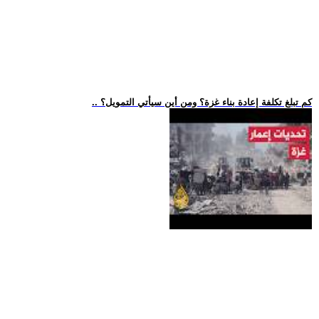
.. كم تبلغ تكلفة إعادة بناء غزة؟ ومن أين سيأتي التمويل؟