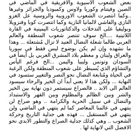
بعض الشعوب الآسيوية والافريقية في الماضي في
الصين وفيتنام وكوريا ولاوس وكمبوديا والجزائر وغيرها
..وكما انتصرت الشعوب الاوروبية والروسية عل الغزو
النازي والفاشي لالمانيا النازية وكما انتصرت كوبا وفنزويلا
وبوليفيا على التدخلات والدكتاتوريات اليمينية في القارة
اللاتينية ....الخ سوف تنتصر شعوب المنطقة والعالم
العربي طالما شعلة النضال العنيد لا تزال مُشتعلة ... وهذا
ما نشهده وإن لم يكن بوضوح ليس فقط في سوريا
والعراق ولبنان و معظم بلاد المشرق العربي بل أيضاً في
السودان وتونس وليبيا واليمن ...الخ فرغم اليأس
والتشاؤم الذي يُسيطر على شعوب المنطقة ولكن الرغبة
في الحياة ومُتابعة النضال نحو النصر والتغيير ستسود في
النهاية ... ولكن هذا لا يعني أبداً ان الخير والرخاء سيسود
العالم الى الابد .. فالصراع سيستمر دون نهاية بين الخير
والشر وبين الظالم والمظلوم وبين القهر والاستبداد
والنضال في سبيل الحرية والكرامة .. وهو صراع لن
ينتهي في عالمنا المعاصر كما لم ينتهي في الماضي ولن
ينتهي في المستقبل ... فهذه هي جدلية التاريخ وحركة
الشعوب .. وهي كذلك جدلية الصراع والتطور الابدي نحو
الافضل التي لانهاية لها .