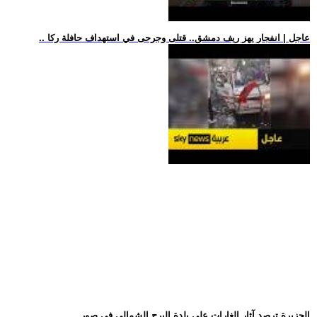
.. عاجل | انفجار يهز ريف دمشق.. قتلى وجرحى في استهداف حافلة ركا
.. الجزيرة ترصد آثار الغارات على بلدة البرج الشمالي في صور