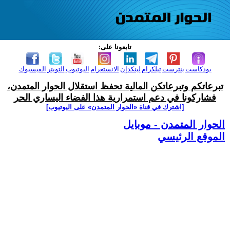
تابعونا على:
بودكاست
بنترست
تيلكرام
لينكدإن
الانستغرام
اليوتيوب
التويتر
الفيسبوك
تبرعاتكم وتبرعاتكن المالية تحفظ استقلال الحوار المتمدن،
فشاركونا في دعم استمرارية هذا الفضاء اليساري الحر
[اشترك في قناة ‫«الحوار المتمدن» على اليوتيوب]
الحوار المتمدن - موبايل
الموقع الرئيسي