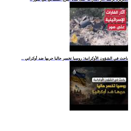
.. باحث في الشؤون الأوكرانية: روسيا تخسر حاليا حربها ضد أوكراني