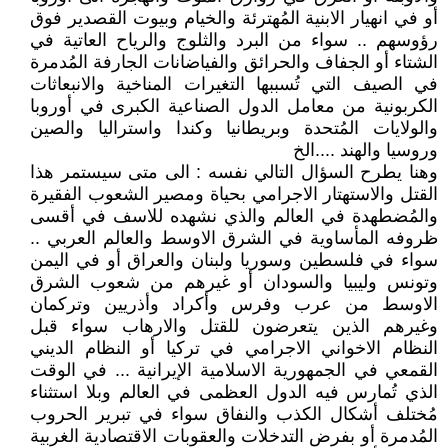
أو في انهيار الابنية المُهترئة والخيام وبيوت القصدير فوق
رؤوسهم .. سواء من البرد والثلوج والرياح العاتية في
الشتاء أو الجفاف والحرائق والفياضانات الجارفة المُدمرة
في الصيف التي تُسببها التغيرات المناخية والانبعاثات
الكربونية من معامل الدول الصناعية الكبرى في أوروبا
والولايات المُتحدة وبريطانيا وكندا واستراليا والصين
وروسيا والهند ....الخ
وهنا يطرح السؤال التالي نفسه : الى متى سيستمر هذا
القتل والاستهتار الاجرامي بحياة ومصير الشعوب الفقيرة
والمُضطهدة في العالم والذي نشهده للاسف في أقسى
ظروفه المأساوية في الشرق الاوسط والعالم العربي ..
سواء في فلسطين وسوريا ولبنان والعراق أو في اليمن
وتونس وليبيا والسودان أو غيرهم من شعوب الشرق
الاوسط من عرب وفرس وأكراد وأذريين وتركمان
وغيرهم الذين يتعرضون للقتل والارهاب سواء قبل
النظام الاخواني الاجرامي في تركيا أو النظام الديني
القمعي في الجمهورية الاسلامية الإيرانية ... في الوقت
الذي تُمارس فيه الدول العظمى في العالم وبلا استثناء
مُختلف أشكال الكذب والنفاق سواء في تبرير الحروب
المُدمرة أو بفرض التدخلات والعقوبات الاقتصادية الغربية