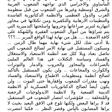
المأساوي والاجرامي الذي تواجهه الشعوب العربية
والشرق أوسطية وغيرها من الشعوب من قبل منظومة
الغرب والدول العظمى والانظمة الدكتاتورية الفاسدة
والتنظيمات الارهابية والتكفيرية ومن تكتلاتها في محاور
انتهازية لتبرير صراعاتها وحروبها واسلحتها التدميرية التي
يتم شراؤها من أموال الشعوب الفقيرة والمُنهكة على
كافة الاصعدة ..... هل من نهاية لهذا الواقع المرير ....؟؟؟
بلا أدنى شك لكل شيء نهاية مهما طال الزمن ...
وسيكون المستقبل في نهاية الامر لصالح الشعوب التي
تناضل بعناد وبلا كلل ضد أنظمة الاستعباد والاستغلال
والفساد وسياسة التكتلات في هذا العالم المليئ
بالصراعات والمحاور والحروب والدمار والتوترات
والكوارث والمجاعات .. ولن يكون المستقبل بالتأكيد
لصالح أنظمة ومنظومات الاطماع والاستعباد والفساد
ونهب مقدرات الشعوب وإفقارها حتى الموت ... ولن
يكون أيضاً لصالح الدكتاتوريات العسكرية أو الانظمة
الدينية القمعية ولا لانظمة الايدولوجيات الرجعية
والمُتخلفة .... فمُؤشرات انتصار الشعوب في المستقبل
قد لا يراها البعض ولكنها تلوح في الافق البعيد بحيث لا
يراها المصابون باليأس وقصر النظر ... فكما انتصرت