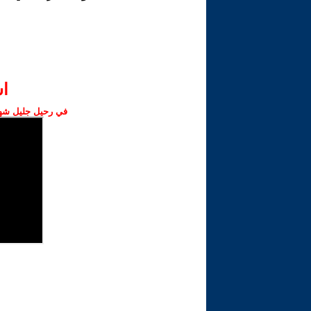
ا‫
في رحيل جليل شهبا