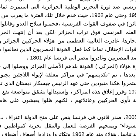
نسي ضد ثورة التحرير الوطنية الجزائرية التى استمرت ثما
من عام 1954 وحتى عام 1962، حيث خدم خلال تلك الفترة ما يقر
ئن) في صفوف القوات الفرنسية ،فحملوا سلاح العدو وقاتلوا
لعلم الفرنسى فوق تراب الجزائر ،لكن بعد أن إنتهت الحر
حارها، غادرت الغالبية العظمى من هؤلاء الحركيين الجزائر و
ات الإحتلال، تماما كما فعل الخونة المصريون الذين تحالفوا مع
المصريين وغادروا مصر الى فرنسا عام 1801 ،
ة هؤلاء (الحركى ) الخونة بلدهم الأصلى الجزائر ووصلوا إلى 
وما بعدها ، تم “تكديسهم” في مراكز مغلقة لإيواء اللاجئين بج
تمروا هكذا منبوذين حتى عهد الرئيس جيسكار ديستان الذى ت
في عام 1974 وقرر إغلاق هذه المراكز ، وإستبدالها بشقق متواضعة تقع 
ة تأوى الحركيين وعائلاتهم ، لكنهم ظلوا يعيشون على هام
وفي عام 2005، صدر قانون في فرنسا ينص على منح الدولة اعتراف بـ
لسوداء” ويمنحهم الفرصة للعمل والتنقل بحرية كمواطنين ف
وبالطبع فقد تناسل هؤلاء منذ عام 1962 وتكاثروا وزادوا أضعا