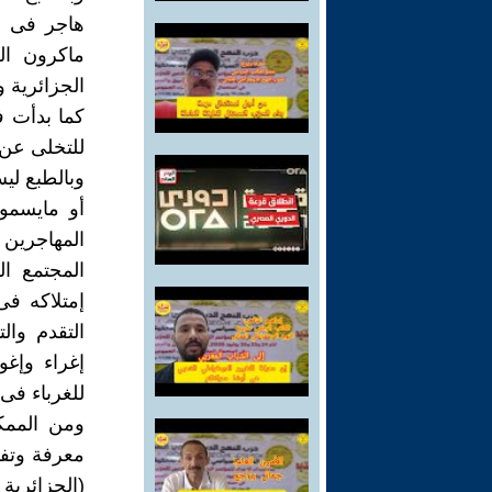
هاجر فى ال
الجزائرية 
كما بدأت ف
للتخلى عن 
وبالطبع لي
أو مايسمون
المهاجرين 
المجتمع ال
إمتلاكه ف
التقدم وال
إغراء وإغ
للغرباء فى 
ومن الممك
معرفة وتفه
(الجزائرية 