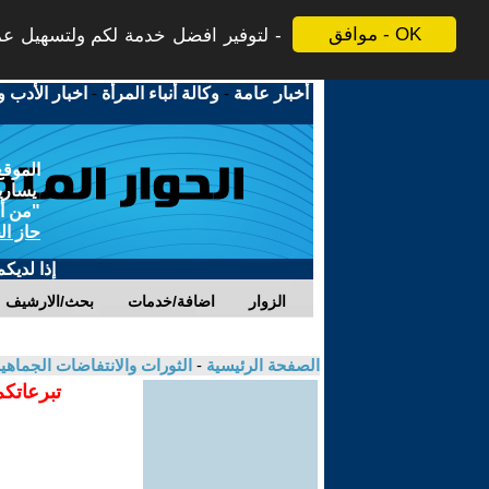
موافق - OK
لتوفير افضل خدمة لكم ولتسهيل عملي
أخبار عامة
-
وكالة أنباء المرأة
-
اخبار الأدب و
الموقع
يسارية
"من أج
حاز ال
إذا لديك
الزوار
اضافة/خدمات
بحث/الارشيف
الصفحة الرئيسية
-
الثورات والانتفاضات الجماهي
تبرعاتكم