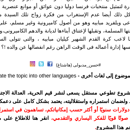
درة لتمثيل منتخبات فرنسا دوليا دون عوائق أو موانع عنصرية 
ل ذلك أيضا عدم الإستغراب من فكرة زواج تلك السيد
ى ويلفريد مبابيه وهو من أصول كاميرونية وغير مسلم، على
تها المسلمة، وتقبلها لإعتناق أبناءها لديانة والدهم الكاميرونى،
لاعب كرة القدم الشهير كيليان مبابيه ، والتى تتولى الس
سها إدارة أعماله فى الوقت الراهن رغم انفصالها عن والده !؟
#حسن_مدبولى (هاشتاغ)
موضوع إلى لغات أخرى -
ate the topic into other languages
شروع تطوعي مستقل يسعى لنشر قيم الحرية، العدالة الاجتم
. ولضمان استمراره واستقلاليته، يعتمد بشكل كامل على دعمك
دعمكم بمبلغ 10 دولارات سنويًا أو أكثر حسب إمكانياتكم، تساهمون في استم
وتًا قويًا للفكر اليساري والتقدمي
،
انقر هنا للاطلاع على 
م هذا المشروع
.