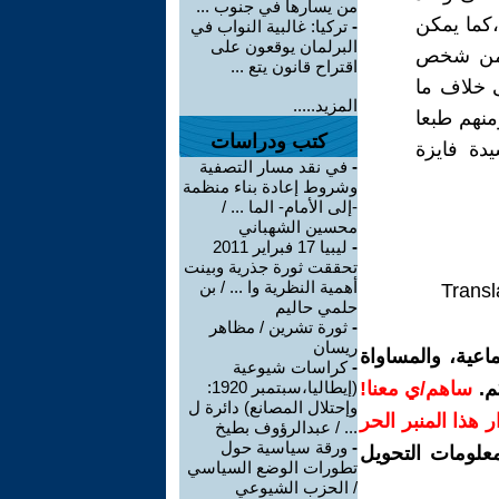
من يسارها في جنوب ...
،كما يمكن
-
تركيا: غالبية النواب في
البرلمان يوقعون على
ة من شخص
اقتراح قانون يتع ...
 خلاف ما
المزيد.....
ومنهم طبعا
كتب ودراسات
يدة فايزة
-
في نقد مسار التصفية
وشروط إعادة بناء منظمة
-إلى الأمام- الما ... /
محسين الشهباني
-
ليبيا 17 فبراير 2011
تحققت ثورة جذرية وبينت
أهمية النظرية وا ... / بن
Transl
حلمي حاليم
-
ثورة تشرين / مظاهر
ريسان
اعية، والمساواة
-
كراسات شيوعية
م.
ساهم/ي معنا!
(إيطاليا،سبتمبر 1920:
وإحتلال المصانع) دائرة ل
رار هذا المنبر الحر
... / عبدالرؤوف بطيخ
-
ورقة سياسية حول
معلومات التحويل
تطورات الوضع السياسي
/ الحزب الشيوعي