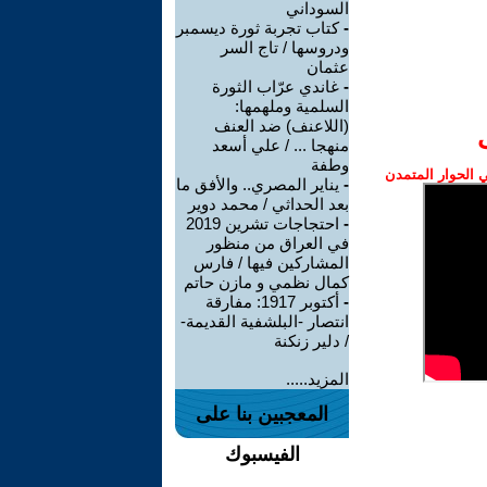
السوداني
-
كتاب تجربة ثورة ديسمبر
ودروسها / تاج السر
عثمان
-
غاندي عرّاب الثورة
السلمية وملهمها:
(اللاعنف) ضد العنف
منهجا ... / علي أسعد
وطفة
الحوار المتمدن
-
يناير المصري.. والأفق ما
بعد الحداثي / محمد دوير
-
احتجاجات تشرين 2019
في العراق من منظور
المشاركين فيها / فارس
كمال نظمي و مازن حاتم
-
أكتوبر 1917: مفارقة
انتصار -البلشفية القديمة-
/ دلير زنكنة
المزيد.....
المعجبين بنا على
الفيسبوك