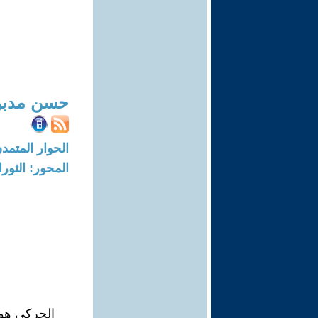
حسن مدبو
الحوار المتمدن-العدد: 7471 - 22
المحور: الثور
الحركى هو 