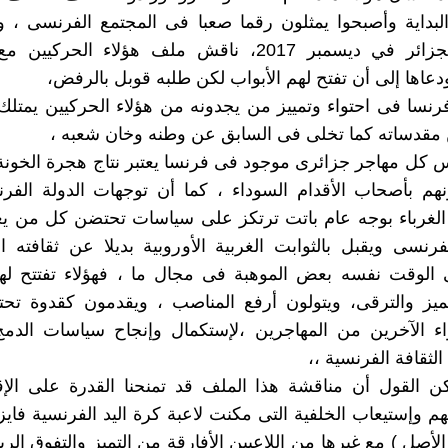
بداية وأصبحوا يمثلون رقما صعبا فى المجتمع الفرنسى ، و
ماكرون الجزائر في ديسمبر 2017، ناقش ملف هؤلاء الحرك
ودعاها إلى أن تفتح لهم الأبواب لكن طلبه قوبل بالرفض،
رنسا فى احتواء وتمييز من يجدونه من هؤلاء الحركيين يمتلك 
مقدساته كما تخلى فى السابق عن وطنه وخان شعبه ،
س كل مهاجر جزائرى موجود فى فرنسا يعتبر نتاج هجرة الخونة
هم بأصحاب الأقدام السوداء ، كما أن توجهات الدولة الفر
الغرباء بوجه عام باتت ترتكز على سياسات تحتضن كل من يع
فرنسى ويقبل بالثوابت الغربية الأوروبية بديلا عن ثقافته ا
ى الوقت نفسه بعض الموهبة فى مجال ما ، فهؤلاء تفتتح له
تميز والترقى، ويتولون أرفع المناصب ، ويقدمون كقدوة تح
واء الآخرين من المهاجرين ،لإستكمال وإنجاح سياسات الدم
الثقافة الفرنسية ،،
ن القول أن مناقشة هذا الملف قد تمنحنا القدرة على الإ
م وإستيعاب الخلفية التى مكنت لاعبة كرة اليد الفرنسية فايز
الأصل ) مع غيرها من اللاعبين الأفارقة من التميز والتفوق الر