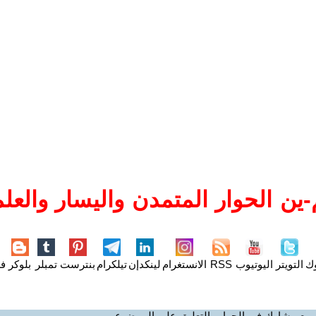
ين الحوار المتمدن واليسار والعلم
وك
التويتر
اليوتيوب
RSS
الانستغرام
لينكدإن
تيلكرام
بنترست
تمبلر
بلوكر
فل
ميع - شارك في الحوار والتعليق على الموضوع