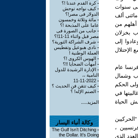
-
كرة القدم عندنا !؟
نى سنوات
-
كيف نواجه توحش
الدولار فى مصر!؟
ب من مائتى ألف
-
مائة وثلاثة وخمسون
 أهلهم من
عاما على المذبحة !؟
-
جانب من الصورة فى
ب بخزلان
مصر قبل واثناء 11-11!؟
عادوا إلى
-
شرف الشراكة الثورية؟
-
نادى هبوعيل وتفطيس
 الإحتلال
العملة الوطنية !
-
الهوس الكروى !؟
-
أمهات الضحايا !!؟
فرنسا عام
-
الإدارة الرشيدة للدول
النامية ،،
نوب وشمال
11-11-2022
-
ولى الحكم
-
كيف تتقن فن الحديث ؟
-
الصنم الإله! ؟
غالبيتها في
ش الحياة
المزيد.....
 “الحركيين
وكالة أنباء اليسار
رنسيين ،
The Gulf Isn’t Ditching
-
the Dollar. It’s Doing
ف أضعاف العدد الذى