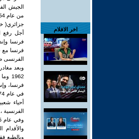
الجيش الفر
جزائري( خا
اخر الافلام
أجل رفع ا
فرنسا وإند
فرنسا مع قو
الفرنسى ضد 
وبعد مغادر
1962 
فرنسا، وإس
أحياء شعبي
الفرنسية ،
والأقدام ا