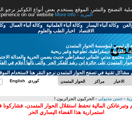
ة التصفح والنشر، الموقع يستخدم بعض أنواع الكوكيز نرجو النق
More info - المزيد
experience on our website
الفن
-
وكالة أنباء اليسار
-
وكالة أنباء العلمانية
-
وكالة أنباء العمال
-
وكا
الاقتصاد
-
اخبار الطب والعلوم
 الرئيسي لمؤسسة الحوار المتمدن
، علمانية، ديمقراطية، تطوعية وغير ربحية
ل مجتمع مدني علماني ديمقراطي حديث يضمن الحرية والعدالة الاجتم
حوار المتمدن على جائزة ابن رشد للفكر الحر والتى نالها أعلام في الفك
م مشاكل تقنية في تصفح الحوار المتمدن نرجو النقر هنا لاستخدام الموقع
كوردي
English
الاخبار
مراكز
الحوار المتمدن
رية
-
حسن مدبولى
- الحركيون الجزائريون !
 وتبرعاتكن المالية تحفظ استقلال الحوار المتمدن، فشاركونا 
استمرارية هذا الفضاء اليساري الحر