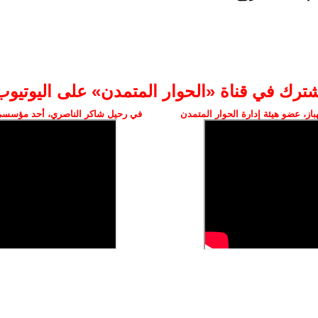
شترك في قناة «الحوار المتمدن» على اليوتيوب
ز، عضو هيئة إدارة الحوار المتمدن
في رحيل شاكر الناصري، أحد مؤسسي 