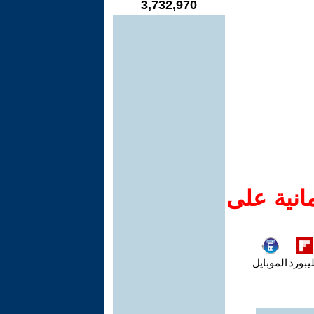
3,732,970
انية على
يبورد
الموبايل