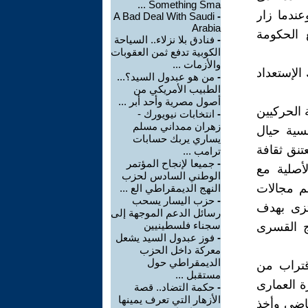
Something Sma ...
عندما زار
A Bad Deal With Saudi
-
Arabia
يين مع الحكومة
-
فنادق بلا نزلاء.. السياحة
الكوبية تدفع ثمن العقوبات
والأزمات ...
الإستعداد
-
من هو عبدول السيد؟...
الطبيب الأمريكي من
أصول مصرية وأحد أبر ...
 الحركيين
-
انتخابات نيويورك -
زهران ممداني مسلم
نسية حيال
يساري يربك حسابات
تنق ثقافة
ترامب ...
-
جميعا لإنجاح المؤتمر
لأصلية مع
الوطني السادس لحزب
م مجالات
النهج الديمقراطي الع ...
-
حزب اليسار يسحب
تزى بهدف
رسائل الدعم الموجهة إلى
سجناء فلسطينيين
ج القسرى
-
فوز عبدول السيد يشعل
معركة داخل الحزب
الديمقراطي حول
قتراب من
مستقبل ...
ة العمارى
-
حكمة التضاد.. قصة
الأزهار التي تعرف يمينها
ياضى وأخذ