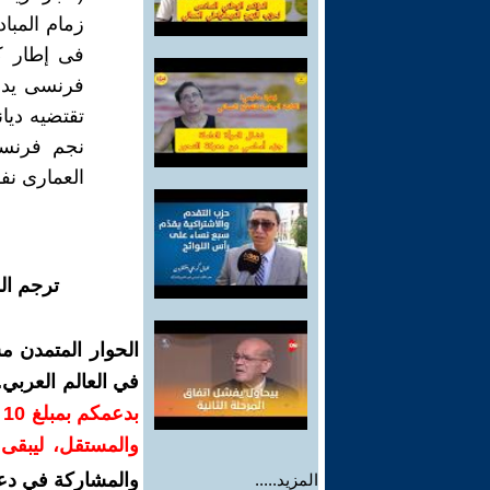
زمام المبا
فى إطار ك
فرنسى يدع
تقتضيه ديان
نجم فرنسا 
العمارى نف
ترجم ال
الحوار المتمدن م
في العالم العربي
ب
والمستقل، ليبقى ص
والمشاركة في دع
المزيد.....