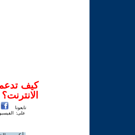
كيف تدعم-
الانترنت؟
تابعونا
على:
الفيسب
رأيكم مهم للج