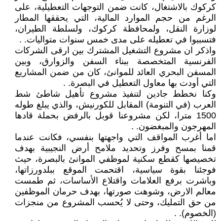
كركوك بالاشتغال، كانت ضمن التوجهات التعطيلية، على
الرغم من حجم الموارد المالية، التي يحققها المطار
لوزارة النقل، ولمحافظة كركوك، ولسلطة الطيران،
فتسببوا في تعطيله على مدى خمس سنوات متواليات. .
واذكر ان مشروع التشغيل المشترك بين ارقى الشركات
الفرنسية المتخصصة ببناء السفن والزوارق، وبين
المسفن البحري العائد للموانئ، كان من ضمن المشاريع
التي أودت بها معاول التعطيل في البصرة. .
وكنا نخطط جادين لتنفيذ مشروع تأهيل شاطئ شط
العرب (في التنومة) المقابل للكورنيش، والذي يبلغ طوله
1500 مترا، لكن مشروعنا قوبل بالرفض بحملة قادها
المهرجون والمبغضون. .
اما أغرب المواقف التي واجهتها بنفسي، فكانت عندما
قمنا بمسح وفرز وتحديد ملامح أرض النجيبية بهدف
تخصيصها كقطع سكنية لموظفي الموانئ بالبصرة، ‏حيث
فوجئنا بقوة سياسية، اقتحمت الموقع ببلدورزاتها،
وباشرت برفع العلامات واقتلاع الأساسات، ثم طمست
معالم الارض، وشوهت صورتها، بهدف حرمان الموظفين
من حق التمليك، وحتى لا يُحسب المشروع من منجزات
(الخصوم). .