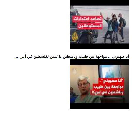
.. -أنا صهيوني-.. مواجهة بين طبيب وناشطين داعمين لفلسطين في أمر