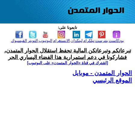
تابعونا على:
بودكاست
بنترست
تيلكرام
لينكدإن
الانستغرام
اليوتيوب
التويتر
الفيسبوك
تبرعاتكم وتبرعاتكن المالية تحفظ استقلال الحوار المتمدن،
فشاركونا في دعم استمرارية هذا الفضاء اليساري الحر
[اشترك في قناة ‫«الحوار المتمدن» على اليوتيوب]
الحوار المتمدن - موبايل
الموقع الرئيسي