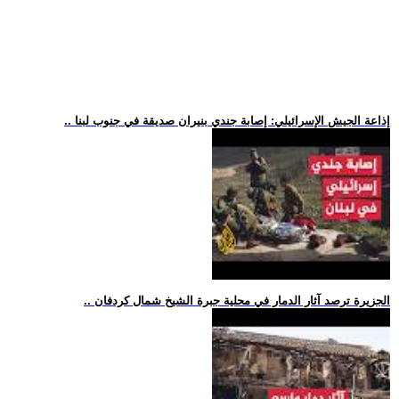
.. إذاعة الجيش الإسرائيلي: إصابة جندي بنيران صديقة في جنوب لبنا
.. الجزيرة ترصد آثار الدمار في محلية جبرة الشيخ شمال كردفان