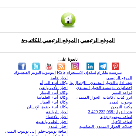
الموقع الرئيسي
الموقع الرئيسي للكاتب-ة
|
تابعونا على:
بنترست
تيلكرام
لينكدإن
الانستغرام
RSS
اليوتيوب
التويتر
الفيسبوك
الموقع الرئيسي
أخبار عامة
هيئة ادارة الحوار المتمدن - للإتصال بنا
وكالة أنباء المرأة
إحصائيات مؤسسة الحوار المتمدن
اخبار الأدب والفن
قواعد النشر
وكالة أنباء اليسار
ابرز كتاب / كاتبات الحوار المتمدن
وكالة أنباء العلمانية
يوتيوب التمدن
وكالة أنباء العمال
مكتبة التمدن
وكالة أنباء حقوق الإنسان
عدد الزوار: 3,429,232,038
اخبار الرياضة
اضافة موضوع جديد
اخبار الاقتصاد
اضافة الاخبار
اخبار الطب والعلوم
حملات الحوار المتمدن التضامنية
اخبار التمدن
إضافة يوتيوب-فلم إلى يوتيوب التمدن