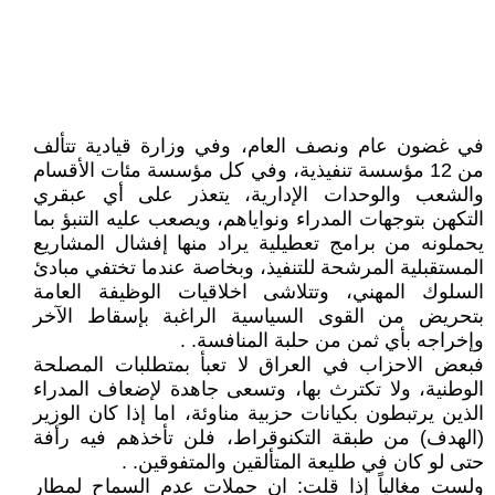
في غضون عام ونصف العام، وفي وزارة قيادية تتألف
من 12 مؤسسة تنفيذية، وفي كل مؤسسة مئات الأقسام
والشعب والوحدات الإدارية، يتعذر على أي عبقري
التكهن بتوجهات المدراء ونواياهم، ويصعب عليه التنبؤ بما
يحملونه من برامج تعطيلية يراد منها إفشال المشاريع
المستقبلية المرشحة للتنفيذ، وبخاصة عندما تختفي مبادئ
السلوك المهني، وتتلاشى اخلاقيات الوظيفة العامة
بتحريض من القوى السياسية الراغبة بإسقاط الآخر
وإخراجه بأي ثمن من حلبة المنافسة. .
فبعض الاحزاب في العراق لا تعبأ بمتطلبات المصلحة
الوطنية، ولا تكترث بها، وتسعى جاهدة لإضعاف المدراء
الذين يرتبطون بكيانات حزبية مناوئة، اما إذا كان الوزير
(الهدف) من طبقة التكنوقراط، فلن تأخذهم فيه رأفة
حتى لو كان في طليعة المتألقين والمتفوقين. .
ولست مغالياً إذا قلت: ان حملات عدم السماح لمطار