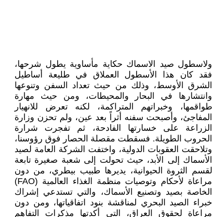
ولاسطول صيد الاسماك حكاية مأساوية يطول شرحها،
فقد كان هذا الأسطول العملاق في طليعة أساطيل
الشرق الأوسط، وذلك من حيث تعداد السفن وتنوعها
وانتشارها في البحار والمحيطات، ومن حيث مهارة
طواقمها، وخبراتهم المتراكمة، لكنه تعرض للانهيار
المفاجئ، وأصبحت سفنه أثراً بعد عين، ولم تحزن وزارة
الزراعة على خسارتها الفادحة، ثم تفجرت شرارة
الحروب الطويلة. فسقطت مقصلة الحصار فوق رؤوسنا،
وتلاحقت العقوبات الدولية، واختفت الشركة العامة لصيد
الأسماك إلى الأبد، حيث تحولت إلى شعبة صغيرة تابعة
لقسم الثروة الحيوانية، يديرها طبيب بيطري، من دون
مراعاة لأحكام وتوصيات منظمة الغذاء العالمية (FAO)
الخاصة بصيد وتصنيع الأسماك، والتي تستدعي إشراك
خبراء الصيد البحري لمناقشة بنود اتفاقياتها، ومن دون
مراعاة لحقوق العراق، التي أكدتها مذكرات التفاهم