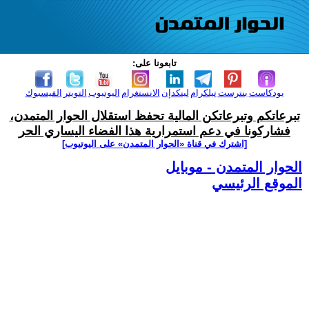
تابعونا على:
بودكاست
بنترست
تيلكرام
لينكدإن
الانستغرام
اليوتيوب
التويتر
الفيسبوك
تبرعاتكم وتبرعاتكن المالية تحفظ استقلال الحوار المتمدن،
فشاركونا في دعم استمرارية هذا الفضاء اليساري الحر
[اشترك في قناة ‫«الحوار المتمدن» على اليوتيوب]
الحوار المتمدن - موبايل
الموقع الرئيسي