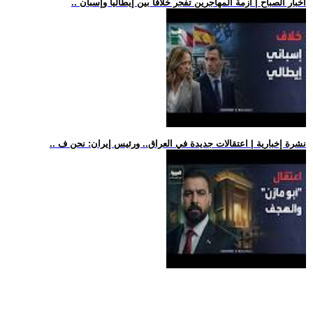
.. أخبار الصباح | أزمة المهاجرين تفجر خلافاً بين إيطاليا وإسبان
.. نشرة إخبارية | اعتقالات جديدة في العراق.. ورئيس إيران: نحن ف