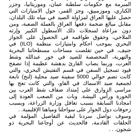
المبرمة مع حكومات سلطنة عمان، وموريتانيا، وجزر
الكناري، وموزمبيق، وجز القمر، حول الامتيازات التي
حصل عليها العراق لمزاولة الصيد في مياه تلك البلدان،
مقابل مبالغ ضخمة دفعها العراق بالعملة الصعبة، ومن
دون مراعاة لسجلات ذلك الأسطول الكبير وإرثه
الملاحي، وحقوق طواقمه في الحصول على الجواز
البحري بموجب احكام وامتيازات منظمة (ILO) في
جنيف، في حين تقلصت مساحات مسطحاتنا البحرية
والنهرية، المخصصة للصيد في خور عبدالله وشط
العرب، وربما يصاب القارئ بدهشة عظيمة إذا تصفح
قيود تسجيل السفن في قسم التفتيش البحري، والتي
كانت تضم حوالي 5000 سفينة صيد محلية (لنج) تابعة
لجمعية صيد الاسماك في الفاو، والتي كانت تعج بها
مراسى الزوارق على إمتداد ضفاف شط العرب بين
الخورة ورأس البيشة. وبات من الصعب العودة إلى
امجادنا السابقة بسبب تغافل وزارة الزراعة، وبسبب
زحوفات دول الجوار على سواحلنا ومياهنا الإقليمية. .
وسوف نواصل سردنا لبقية التفاصيل المؤلمة في
الحلقات القادمة، فالحديث عن أوجاعنا البحرية ذو
شجون. . .