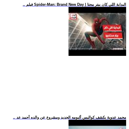
.. فيلم Spider-Man: Brand New Day | البداية اللي كان بيتر محتا
.. محمد عدوية يكشف كواليس ألبومه الجديد ومشروع عن والده أحمد عد