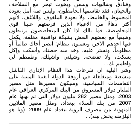
وفنادق وشاليهات وسفن ويخوت تبحر مع السلاحف
والحيتان، فقد تقاسمها الخامطون، وليس ثمة أمل بعودة
المخموط والخامط، ولا بعودة الملغوف واللاغف، لأنهم
أكثر دهاءً من الاغبياء الذين فرضتهم علينا قوى
المحاصصة، فما بالك اذا كان المتحاصصون يرتبطون
وظيفياً مع بعضهم البعض بشبكة توافقية مغلقة، يكمل
فيها احدهم الآخر، ويعملون بنظام: انصر أخاك ظالماً أو
مظلوماً، وتستر عليه، وخذ منه حصتك وأسكت وإكل
بسكت، ولا تفضحه. وشيلني واشيلك، وطمطم لي
واطمم لك. .
وشر البلية ان تفرعات هذا النظام الإداري الفاشل
متشعبة ومتغلغلة في أروقة الدولة الغبية المبنية على
التقاسمات السياسية، وسيكون مصيرها مثل مصير
المليار دولار المسروق من البنك المركزي العراقي عام
2003، ومثل مصير 282 مليون دولار التي تم نهبها عام
2007 من بنك السلام ببغداد، ومثل مصير الملايين
المنهوبة من مصرف الزوية ببغداد عام 2009. (ويا هو
اليلزمنه يخض بينه). .