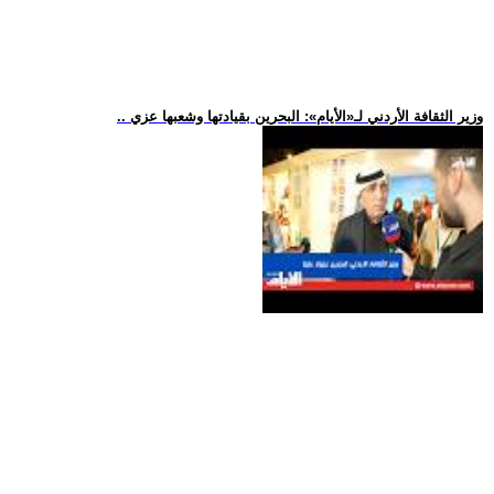
.. وزير الثقافة الأردني لـ«الأيام»: البحرين بقيادتها وشعبها عزي