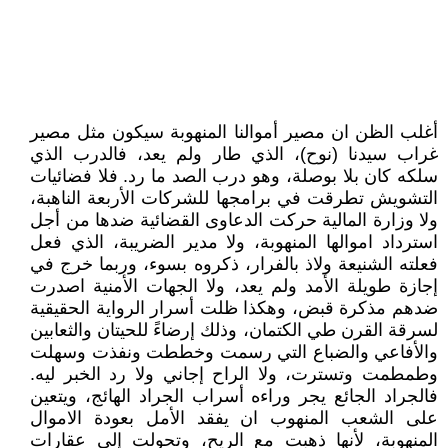
أغلب الظن ان مصير أموالنا المنهوبة سيكون مثل مصير
غراب سيدنا (نوح)، الذي طار ولم يعد، فالدرب الذي
سلكه كان بلا بوصلة، وهو درب الصد ما رد. فلا فضائيات
التشويش تطرقت في برامجها للشركات الأربعة الناهبة،
ولا وزارة المالية حركت الدعاوى القضائية ضدها من أجل
استرداد اموالها المنهوبة، ولا مدير الضريبة، الذي فعل
فعلته الشنيعة ولاذ بالفرار، ذكروه بسوء، وربما خرج في
إجازة طويلة الأمد ولم يعد، ولا الجهات الأمنية اصدرت
ضدهم مذكرة قبض، وهكذا ظلت أسرار الرواية الحقيقية
لسرقة القرن طي الكتمان، وذلك إرضاءً للحيتان والثعابين
والأفاعي والضباع التي رسمت وخططت ونفذت وسهلت
وطمطمت وتسترت، ولا الراح إجاني ولا رد الخبر ليه.
فالجراد الجائع يجر وراءه أسراب الجراد الهائج، ويتعين
على الشعب المنهوب ان يفقد الأمل بعودة الاموال
المنهوبة، لأنها ذهبت مع الريح، وتحولت إلى عقارات