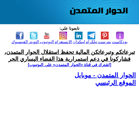
تابعونا على:
بودكاست
بنترست
تيلكرام
لينكدإن
الانستغرام
اليوتيوب
التويتر
الفيسبوك
تبرعاتكم وتبرعاتكن المالية تحفظ استقلال الحوار المتمدن،
فشاركونا في دعم استمرارية هذا الفضاء اليساري الحر
[اشترك في قناة ‫«الحوار المتمدن» على اليوتيوب]
الحوار المتمدن - موبايل
الموقع الرئيسي