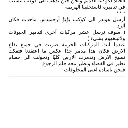
الحياة لكوكبنا القديم ونحن حين نذهب الى كوكب نتسبب
في تدميره فاستحقينا الهزيمة
* * *
أرسل هوندر الى كوكب بوَّبوَّ أرخميدس ماحدث فكان
الرد
( سوف نرسل عشر مركبات آخرى لتدمير الحيونات
ولاتبلغهوم بشيء )
عندما اتت المركبات الحربية ضربت في جميع بقاع
الارض فكان هذا مدمر جدًا عكس ما اعتقدنا فتفكك
نسيج الارض وتدمرت الارض كليًا وتحولت الى حطام
تطير في الفضاء وتطير معه حلم الرجوع
فنحن ياسادة اغبى المخلوقات