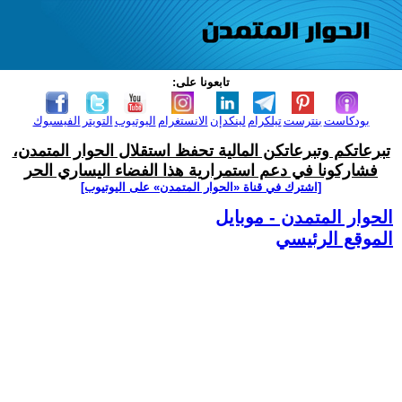
تابعونا على:
بودكاست
بنترست
تيلكرام
لينكدإن
الانستغرام
اليوتيوب
التويتر
الفيسبوك
تبرعاتكم وتبرعاتكن المالية تحفظ استقلال الحوار المتمدن،
فشاركونا في دعم استمرارية هذا الفضاء اليساري الحر
[اشترك في قناة ‫«الحوار المتمدن» على اليوتيوب]
الحوار المتمدن - موبايل
الموقع الرئيسي