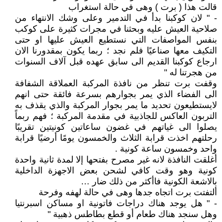
قالت هذا ( برت ) وهى في حالة استغراب
- " لان كوكبنا بدأ في التدمير وعلى وشك الانتهاء من
صلاحية العيش عليه وبحثنا في مجرات كثيرة على كوكب
بنفس المواصفات التي نستطيع العيش عليها او حتى
التكيف معها صناعيًا فلم نجد ؛ ربما يكون بمقدورنا الان
ارجاع كوكبنا القديم الى سابق عهده قبل آلاف السنوات
من هجرتنا له "
وقفت برت تنظر من نافذة المركبة العملاقة الشفافة
الى الفضاء الذي يمر بجوارهم بسرعة فائقة حتى انهم
لايستطيعون تحديد ما يمر بجوار المركبة والذي يقذف به
التربون العاكس للجاذبية في مقدمة المركبة ؛ فهم ربماً
يصلوا الى غياتهم في غضون ساعاتين كونيتين تقريبًا
رحلتهم اخذت قرابة الثلاث والخمسون يومًا أرضيًا قرابة
واحد وخمسون ساعة كونية .
أغلقت النافذة لانه غير مصرح بفتحها إلا لمدة ثانية واحدة
كونية وهو وقت كافي لشحن بعض الاجهزة الداخلية
بالاشعة الكونية فاأكثر من ذلك ضار …
ألتفتت برت اتجاه جدها وهى في حالة لهفه وفرحة
- " هل يوجد هناك دراجات فاتونية او مساكن اسبرنتيا
وهل سنجد هناك طعام أو قطع بطاطس ذهبية "