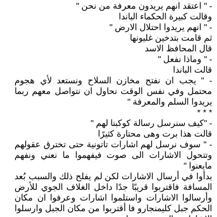
- " اعتقد انهم يريدون معرفة من نحن "
وقالت كبيرة الحكماء الباندا
- " انهم يريدوا احتلال الارض "
ثم قامت بتدخين غليونها
قال المحافظ الاسد
- " وماذا نفعل "
قالت الباندا
- " يجب ان نفتح مخازن السلاح ونستعد لأي هجوم
محتمل وفي نفس الوقت نحاول ان نتواصل معهم ربما
يريدوا السلم والمعرفة "
* * *
- "كيف سنرسل رسالة كوكبنا لهم "
قالت هذا برت وهى محتارة كثيرًا
- " سوف نرسل لهم اشارات تاتونية حتى تخترق عقولهم
وتتحول الاشارات الى صوت فيفهموا ما نعني ونفهم
مايعنوا "
بدأوا في أرسال الاشارات لكن لم يفلح ذلك والسبب بُعد
المسافة فاقتربوا قريبًا جدًا داخل الغلاف الجوي للأرض
وأرسالوا الاشارات واستلموا اشارات وعرفوا ان مكان
الحكم جبل كليمنجارو فا أقتربوا من مكان الجبل وارسلوا