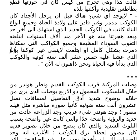
قالت هذا وهى تخرج من كيس كان في حوزتها قطع
بطاطس تقليدية وأكلتها بلذه
- " لايوجد اي شيءٍ هناك قبل ان يرحل الأجداد كان
الكوكب مدمر وغير قادر على ولادة الحياة وجميع انواع
البناء كانت في الكوكب الجديد الذي استهلك الى أخر حد
وبعد هجرتنا منه هو الآخر منذ ألاف السنوات ابتلعته
الثقوب السوداء العظيمة وجميع الكواكب التي سكناها
دمرت بشكل كامل او ابتلعت لايتبقى غير كوكبنا بوُّبوُّ
الذي عشنا عليه خمس عشر ألف سنة كونية والكوكب
الذي بدأنا فيه الحياة ونحن ذاهبون له الأن " .
* * *
وصلت المركبة قرب الكوكب القديم ونظر هوندر من
خلال التلسكوب المحمول ذو الاربع بوصات الذي يرى من
خلاله بوضوح شديد أدق التفاصيل لمسافات تصل
عشرون ألف سنة ضوئية كأنها صورة مباشرة مثل فيلم
مصور ؛ وجد هوندر شيء غريب وجد الزراعة عادت من
جديد والرؤية واضحة جدًا والتي كانت غير واضحة بسبب
التلوث الشديد والذي كان يتضح من خلال تصوير قديم
كان مصور لحظة ترك الكوكب ؛ الأغرب انه وجد
الحيونات التي لم يأخذها معهم على قيد الحياة حتى الان