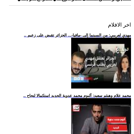
اخر الافلام
.. مهدي لعريبي: من السينما إلى -مافيا-... الجزائر تقبض على زعيم
.. محمد علام وهيثم سعيد: ألبوم محمد عدوية الجديد استكمالا لنجاح