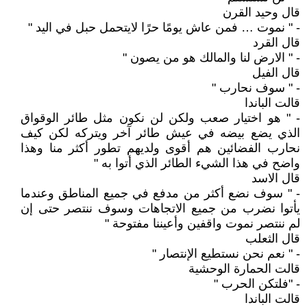
قال وحيد القرن
- " نموت … فمن عاش يومًا حرًا لايتحمل حبل في اليد "
قال القرد
- " الارض لنا والمالك هو من يصون "
قال الفيل
- " سوف نحارب "
قالت الباندا
- " هو اختيار صعب ولكن لن نكون مثل طائر الوقواق
الذي يضع بيضه في عيش طائر آخر ويتركه لكن كيف
نحارب الفضائين هم أقوى ولديهم تطور أكثر منا وهذا
واضح في هذا الشيء الطائر الذي أتوا به "
قال الاسد
- " سوف نضع أكثر من مدفع في جميع المناطق وعندما
يأتوا نضرب من جميع الاتجاهات وسوف ننتصر حتى إن
لم ننتصر نموت واقفين وأعيننا مفتوحة "
قال الثعلب
- " نعم نحن نستطيع الإنتصار "
قالت الحمارة الوحشية
- "فلتكن الحرب "
قالت الباندا