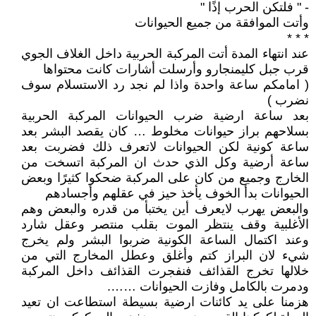
- " فلتكن الحرب إذًا "
وأتت الموافقة من جميع الحيوانات
* * *
عند انتهاء المدة أتت المركبة الحربية داخل الغلاف الجوي
قرب جبل كليمنجارو وأرسلت أشارات كانت محتواها
( امامكم ساعة واحدة واذا لم نجد رد الاستسلام سوف
نضرب )
بعد ساعة ارضية ضرب الحيوانات المركبة الحربية
بسلاحهم براز حيوانات مخلوط … كان يقصد البشر بعد
ساعة كونية لكن الحيوانات لاتعرف ذلك فضربت بعد
ساعة أرضية وكل الذي حدث ان المركبة اتسخت من
الخارج وجميع من كان على المركبة ضحكوا كثيرًا وبعض
الحيوانات بدأ الخوف يأخذ حيز في عقلهم وأجسادهم
والبعض يهرب لايعرف أين يختبأ من قدره والبعض وهم
الأغلبية وقف ينتظر الموت بقلب منتصر وعقل شارد
وعند اكتمال الساعة الكونية ضربوا البشر ولم يخرج
شيء لان البراز كتم وأغلق وعطل المخارج التي من
خلالها تخرج القذائف فنفجرت القذائف داخل المركبة
ودمرت بالكامل وفازت الحيوانات …….
هزمنا على يد كائنات ارضية بسيطة استطاعت ان تعيد