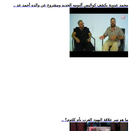
.. محمد عدوية يكشف كواليس ألبومه الجديد ومشروع عن والده أحمد عد
.. ما هو سر علاقة اليهود العرب بأم كلثوم؟