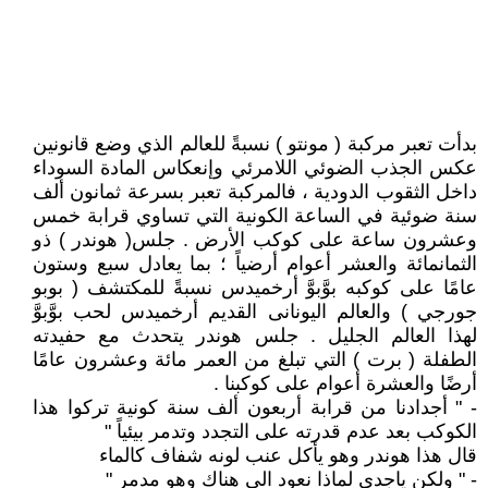
بدأت تعبر مركبة ( مونتو ) نسبةً للعالم الذي وضع قانونين
عكس الجذب الضوئي اللامرئي وإنعكاس المادة السوداء
داخل الثقوب الدودية ، فالمركبة تعبر بسرعة ثمانون ألف
سنة ضوئية في الساعة الكونية التي تساوي قرابة خمس
وعشرون ساعة على كوكب الأرض . جلس( هوندر ) ذو
الثمانمائة والعشر أعوام أرضياً ؛ بما يعادل سبع وستون
عامًا على كوكبه بوَّبوَّ أرخميدس نسبةً للمكتشف ( بوبو
جورجي ) والعالم اليونانى القديم أرخميدس لحب بوَّبوَّ
لهذا العالم الجليل . جلس هوندر يتحدث مع حفيدته
الطفلة ( برت ) التي تبلغ من العمر مائة وعشرون عامًا
أرضًا والعشرة أعوام على كوكبنا .
- " أجدادنا من قرابة أربعون ألف سنة كونية تركوا هذا
الكوكب بعد عدم قدرته على التجدد وتدمر بيئياً "
قال هذا هوندر وهو يأكل عنب لونه شفاف كالماء
- " ولكن ياجدي لماذا نعود الى هناك وهو مدمر "