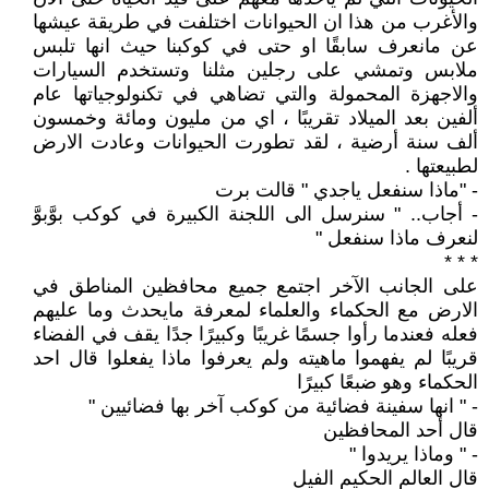
والأغرب من هذا ان الحيوانات اختلفت في طريقة عيشها
عن مانعرف سابقًا او حتى في كوكبنا حيث انها تلبس
ملابس وتمشي على رجلين مثلنا وتستخدم السيارات
والاجهزة المحمولة والتي تضاهي في تكنولوجياتها عام
ألفين بعد الميلاد تقريبًا ، اي من مليون ومائة وخمسون
ألف سنة أرضية ، لقد تطورت الحيوانات وعادت الارض
لطبيعتها .
- "ماذا سنفعل ياجدي " قالت برت
- أجاب.. " سنرسل الى اللجنة الكبيرة في كوكب بوَّبوَّ
لنعرف ماذا سنفعل "
* * *
على الجانب الآخر اجتمع جميع محافظين المناطق في
الارض مع الحكماء والعلماء لمعرفة مايحدث وما عليهم
فعله فعندما رأوا جسمًا غريبًا وكبيرًا جدًا يقف في الفضاء
قريبًا لم يفهموا ماهيته ولم يعرفوا ماذا يفعلوا قال احد
الحكماء وهو ضبعًا كبيرًا
- " انها سفينة فضائية من كوكب آخر بها فضائيين "
قال أحد المحافظين
- " وماذا يريدوا "
قال العالم الحكيم الفيل