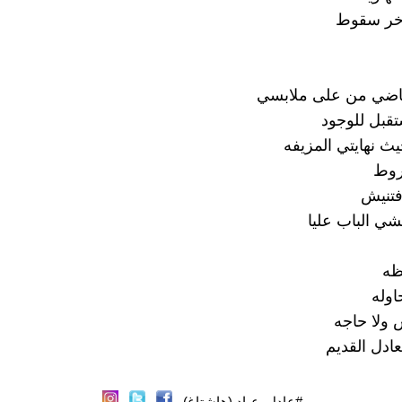
خر سقوط
اضي من على ملابسي
قبل للوجود
يث نهايتي المزيفه
روط
تنيش
ي الباب عليا
ظه
اوله
 ولا حاجه
عادل القديم
#عادل_عياد (هاشتاغ)