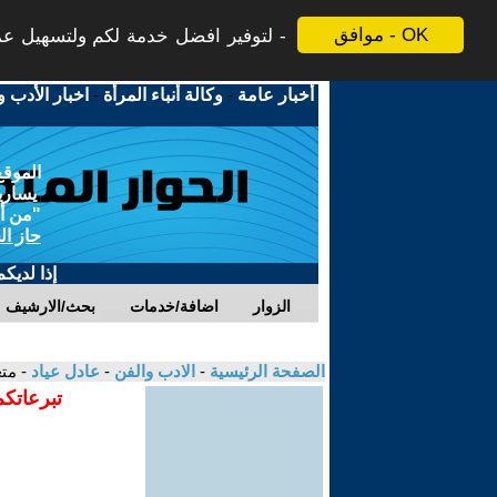
موافق - OK
لتوفير افضل خدمة لكم ولتسهيل عملي
أخبار عامة
-
وكالة أنباء المرأة
-
اخبار الأدب و
الموقع
يسارية
"من أج
حاز ال
إذا لديك
الزوار
اضافة/خدمات
بحث/الارشيف
الصفحة الرئيسية
-
الادب والفن
-
عادل عياد
- مت
تبرعاتكم