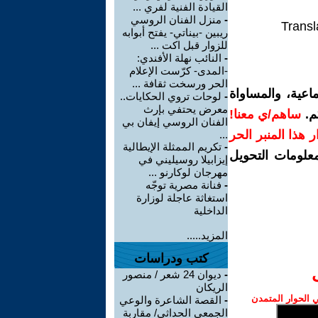
القيادة الفنية لفري ...
-
منزل الفنان الروسي
Transl
ريبين -بيناتي- يفتح أبوابه
للزوار قبل اكت ...
-
النائب نهلة الأفندي:
-المدى- كرّست الإعلام
الحر ورسخت ثقافة ...
اعية، والمساواة
-
لوحات تروي الحكايات..
معرض يحتفي بإرث
م.
ساهم/ي معنا!
الفنان الروسي إيفان بي
رار هذا المنبر الحر
...
-
تكريم الممثلة الإيطالية
معلومات التحويل
إيزابيلا روسيليني في
مهرجان لوكارنو ...
-
فنانة مصرية توجّه
استغاثة عاجلة لوزارة
الداخلية
المزيد.....
كتب ودراسات
-
ديوان 24 شعر / منصور
الريكان
الحوار المتمدن
-
القصة الشاعرة والوعي
الجمعي الحداثي/ مقاربة