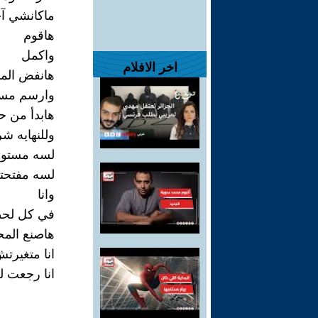
ماكانشي آ
هاقوم
واكمل
اخر الافلام
هانفض الم
وارسم مست
هابدأ من ح
وللنهايه ش
لسه مستوف
لسه مفتحتش
وانا
في كل لح
هاصنع المح
انا متغيرتش
انا رجعت ل