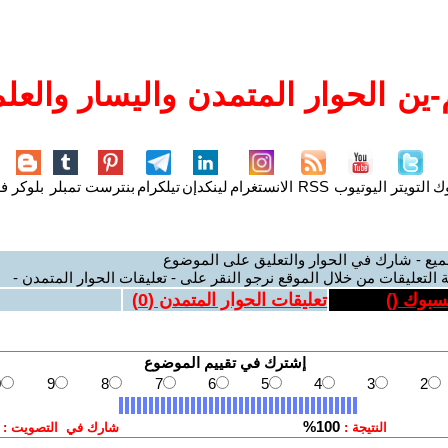
ين الحوار المتمدن واليسار والعلم
وك
التويتر
اليوتيوب
RSS
الانستغرام
لينكدإن
تيلكرام
بنترست
تمبلر
بلوكر
فل
ميع - شارك في الحوار والتعليق على الموضوع
 التعليقات من خلال الموقع نرجو النقر على - تعليقات الحوار المتمدن -
يسبوك (
)
تعليقات الحوار المتمدن (
0
)