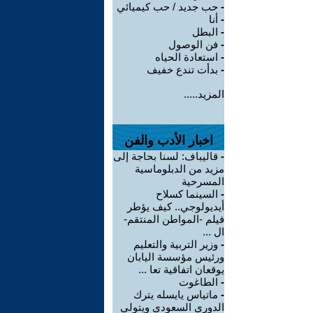
-
حب جديد / حب كيميائي
-
أنا
-
البطل
-
فن الوصول
-
استعادة الحياه
-
بدأت تندع خفيف
المزيد.....
اخبار الأدب والفن
-
قاليباف: لسنا بحاجة إلى
مزيد من الدبلوماسية
المسرحية
-
السينما كسلاح
أيديولوجي.. كيف يؤطر
فيلم -المواطن المنتقم-
ال ...
-
وزير التربية والتعليم
ورئيس مؤسسة اليابان
يوقعان اتفاقية تعا ...
-
الطاغوت
-
ماتياس يايسله يترك
الدوري السعودي ويتولى