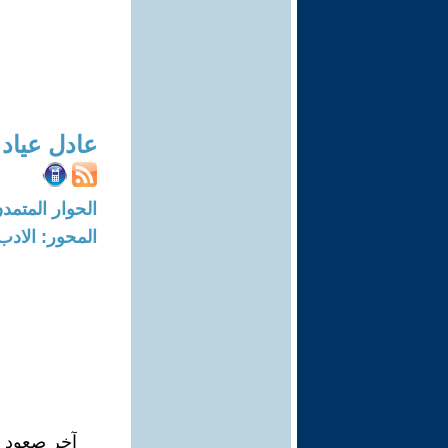
عادل عياد
الحوار المتمدن-العدد: 5735 - 17
المحور: الادب
آخر صعود ل