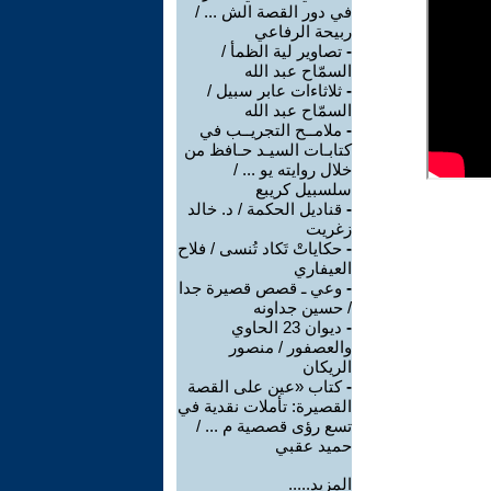
في دور القصة الش ... /
ربيحة الرفاعي
-
تصاوير لية الظمأ /
السمّاح عبد الله
-
ثلاثاءات عابر سبيل /
السمّاح عبد الله
-
ملامــح التجريــب في
كتابـات السيـد حـافظ من
خلال روايته يو ... /
سلسبيل كريبع
-
قناديل الحكمة / د. خالد
زغريت
-
حكاياتْ تَكاد تُنسى / فلاح
العيفاري
-
وعي ـ قصص قصيرة جدا
/ حسين جداونه
-
ديوان 23 الحاوي
والعصفور / منصور
الريكان
-
كتاب «عين على القصة
القصيرة: تأملات نقدية في
تسع رؤى قصصية م ... /
حميد عقبي
المزيد.....