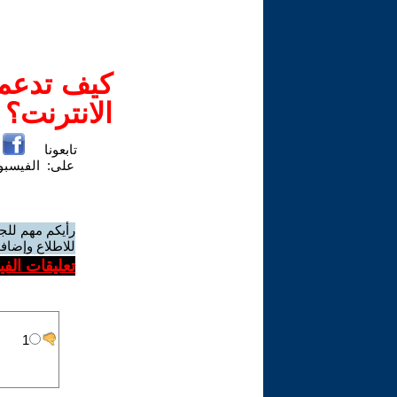
كيف تدعم-
الانترنت؟
تابعونا
على:
الفيسب
رأيكم مهم للج
للاطلاع وإضافة
تعليقات الف