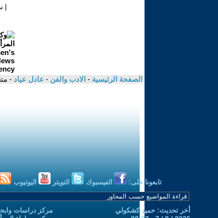
|
ن
الصفحة الرئيسية
-
الادب والفن
-
عادل عياد
- مت
تابعونا على:
الفيسبوك
التويتر
اليوتيوب
أخر تحديث: حميد كشكولي
مركز دراسات وابحا