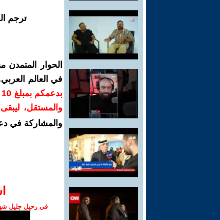
ترجم ال
الحوار المتمدن م
في العالم العربي
ب
والمستقل، ليبقى ص
والمشاركة في دع
ا‫
في رحيل جليل شهبا