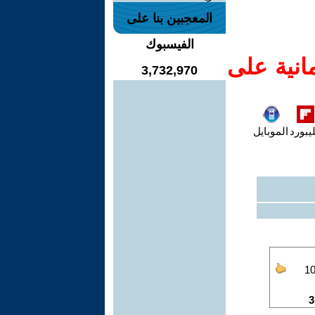
المعجبين بنا على
الفيسبوك
انية على
3,732,970
يبورد
الموبايل