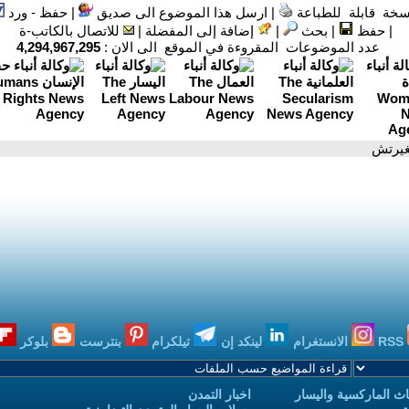
سخة قابلة للطباعة
|
ارسل هذا الموضوع الى صديق
|
حفظ - ورد
|
حفظ
|
بحث
|
إضافة إلى المفضلة
|
للاتصال بالكاتب-ة
عدد الموضوعات المقروءة في الموقع الى الان :
4,294,967,295
غيرتش
RSS
الانستغرام
لينكد إن
تيلكرام
بنترست
بلوكر
ث الماركسية واليسار
اخبار التمدن