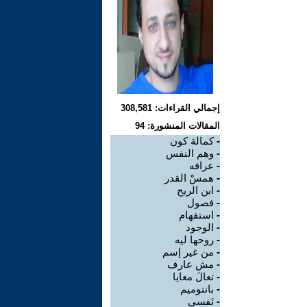
إجمالي القراءات: 308,581
المقالات المنشورة: 94
-
كمالة كون
-
وهم النفس
-
عرافه
-
همسْ القدر
-
ابن الريح
-
فصول
-
استفهام
-
الوجود
-
روحها ليه
-
من غير إسم
-
مش عارف
-
تعالَ معايا
-
بانتوميم
-
نَفسي