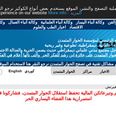
ة التصفح والنشر، الموقع يستخدم بعض أنواع الكوكيز نرجو النق
More info - المزيد
experience on our website
الفن
-
وكالة أنباء اليسار
-
وكالة أنباء العلمانية
-
وكالة أنباء العمال
-
وكا
الاقتصاد
-
اخبار الطب والعلوم
 الرئيسي لمؤسسة الحوار المتمدن
، علمانية، ديمقراطية، تطوعية وغير ربحية
ل مجتمع مدني علماني ديمقراطي حديث يضمن الحرية والعدالة الاجتم
حوار المتمدن على جائزة ابن رشد للفكر الحر والتى نالها أعلام في الفك
م مشاكل تقنية في تصفح الحوار المتمدن نرجو النقر هنا لاستخدام الموقع
كوردي
English
الاخبار
مراكز
الحوار المتمدن
غيرتش
 وتبرعاتكن المالية تحفظ استقلال الحوار المتمدن، فشاركونا 
استمرارية هذا الفضاء اليساري الحر