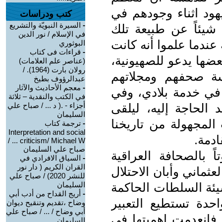
يهود اثناء وجودهم في
كتب ودراسات
-
السيرة النبويّة والتشريع
1م لا يعلمون شيئاً عن طبيعة تلك
في الإسلام / نور الدين
عندما علموا أنه كانت
البوثوري
-
قراءات فى كتاب
عضها يدعو للصهيونية،
(عناصر علم العلامات)
رولان بارت (1964). /
ة صحفهم ومجلاتهم
عبدالرؤوف بطيخ
-
معجم الأحاديث والآثار
في خدمة بلادي، وفي
في الكتب والنقدية – ثلاثة
 الحاجة إليه، ليلقى
أجزاء - .( د ... / صباح علي
السليمان
المجهولة من تاريخنا
-
ترجمة كتاب
Interpretation and social
ادمة.
criticism/ Michael W ... /
صباح علي السليمان
 بالصحافة العراقية
-
السياق الافرادي في
القران الكريم ( دار نور
عثماني وأبان الاحتلال
للنشر 2020) / صباح علي
يئة السلطات الحاكمة
السليمان
-
أريج القداح من أدب أبي
حدة تستطيع التعبير
وضاح ،تقديم وتنقيح ديوان
أبي وضاح / ... / صباح علي
 فانعدمت اهميتها في
السليمان