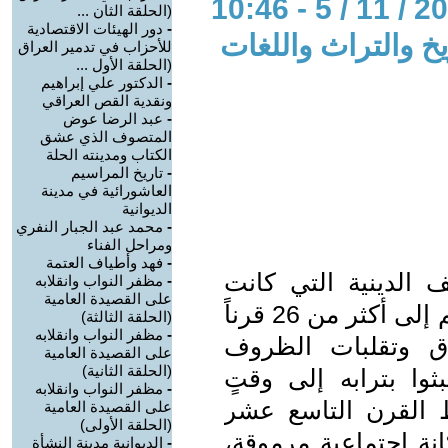
(الحلقة الثان ...
-
دور الهيئات الاقتصادية
خ والتراث واللغات
للأحزاب في تدمير العراق
(الحلقة الأول ...
-
الدكتور علي إبراهيم
ونقدية القص العراقي
-
عبد الرضا عوض
المتصوف الذي عشق
الكتاب ومدينته الحلة
-
تاريخ المراسيم
العاشورائية في مدينة
الديوانية
-
محمد عبد الجبار النفري
ومراحل الفناء
-
فهد وأطياف العتمة
ف الدينية التي كانت
-
مظفر النواب وانقلابه
على القصيدة العامية
متواجدة فيه، حيث يرجع تأريخ وجودهم إلى أكثر من 26 قرناً
(الحلقة الثالثة)
-
مظفر النواب وانقلابه
اق وتقلبات الظروف
على القصيدة العامية
(الحلقة الثانية)
وا بترابه إلى وقتٍ
-
مظفر النواب وانقلابه
 القرن التاسع عشر
على القصيدة العامية
(الحلقة الأولى)
انة اجتماعية مرموقة،
-
الديوانية مدينة النشأة