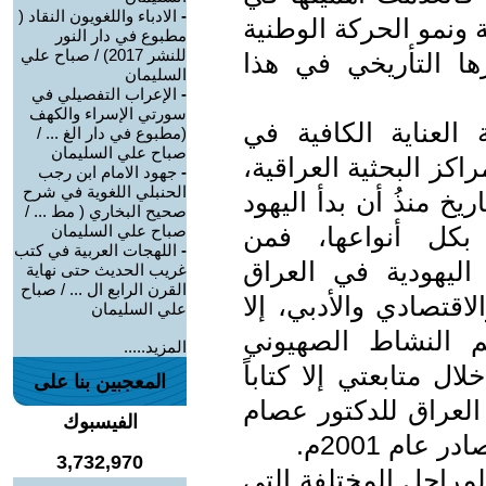
-
الادباء واللغويون النقاد (
ونمو الحركة الوطنية
مطبوع في دار النور
للنشر 2017) / صباح علي
رها التأريخي في هذا
السليمان
-
الإعراب التفصيلي في
سورتي الإسراء والكهف
 العناية الكافية في
(مطبوع في دار الغ ... /
صباح علي السليمان
اكز البحثية العراقية،
-
جهود الامام ابن رجب
الحنبلي اللغوية في شرح
خ منذُ أن بدأ اليهود
صحيح البخاري ( مط ... /
بكل أنواعها، فمن
صباح علي السليمان
-
اللهجات العربية في كتب
اليهودية في العراق
غريب الحديث حتى نهاية
القرن الرابع ال ... / صباح
قتصادي والأدبي، إلا
علي السليمان
 النشاط الصهيوني
المزيد.....
ل متابعتي إلا كتاباً
المعجبين بنا على
 العراق للدكتور عصام
الفيسبوك
ام 2001م.
3,732,970
لمراحل المختلفة التي