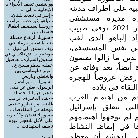
وواشنطن تصف الأجواء بـ-
ية على أطراف مدينة
الإيجابية-.. إلى ...
-
إسرائيل تصعد بلبنان..
ورة مديرة مستشفى
نتنياهو يثير غضب ترامب
الواسطي في بغداد. وبتاريخ 27 آذار 2021 توفى طبيب
-
روسيا تستضيف أطفالا
فلسطينيين
د إلياهو الذي لقب
-
سوريا.. ارتفاع حصيلة
ضحايا تفجير جرمانا في
 في نفس المستشفى،
ريف دمشق إلى قتيل ...
-
وضعوا سائق تاكسي في
لذين ما زالوا يقيمون
صندوق السيارة.. تفاصيل
عملية سطو مسلح ع ...
أيضاً، بعد وفاته عن
-
توتر دبلوماسي بين
اهو قد رفض عروضاً للهجرة
واشنطن وباريس
-
سوريا.. -منبر أنصار
بقاء في بلاده.
الرسول- يعلن عن تبني
تفجير جرمانا وحصيلة ...
غم من اهتمام العرب
-
-نفاد الذخيرة-.. ترامب
غاضب من تقارير تضعف
لتي تتعلق بإسرائيل
موقفه في المفاوضا ...
هم لم يوجهوا اهتمامهم
-
سوريا: قتيلان و13 جريحا
على الأقل بانفجار عبوة
ها في إيقاظ النشاط
ناسفة استهدفت ...
ير للدهشة أن معظم
المزيد.....