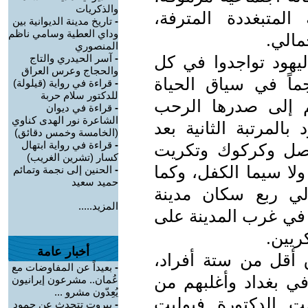
والذكريات
المتبغددة المترفة،
-
تاريخ مدينة الديوانية بين
وداي العطية وسامي ناظم
مالي.
المنصوري
ليهود تواجدوا في كل
-
آسر الحيدري والتاج
والحجاج وعرس العراق
جماً في سياق الحياة
-
قراءة في رواية (قيلولة)
للدكتور سلام حربة
م إلى صدرها الرحب
-
قراءة في ديوان
الشاعرة نور الهدى كناوي
بالمرتبة الثانية بعد
(الخامسة وخمس دقائق)
-
قراءة في رواية ابتهال
موصل وكركوك وتكريت
كسار (تشرين الغريب)
 ولا سيما الكفل، وكما
-
الحنين إلى نجمة وتمائم
حميد سعيد
 حتى عام 1951م حوالي ربع سكان مدينة
المزيد.....
ع في غرب المدينة على
ريين.
أخبار عامة
ق أقل من ستة أفراد،
-
بعيداً عن المفاوضات مع
 بغداد وأغلبهم من
عُمان.. مشرعون إيرانيون
يُعِدّون مشرو ...
تاريخ 10/8/2008م رحلت الدكتورة فيوليت
-
بيروت تتحدث عن جمود