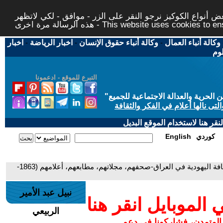
 أنواع الكوكيز نرجو النقر على الزر - موافق - لكي لاتظهر
This website uses cookies to ensure you ge
وكالة أنباء العمال
-
وكالة أنباء حقوق الإنسان
-
اخبار الرياضة
-
اخبار
لوم
التبرع للموقع - ادعمونا
حرية والعدالة الاجتماعية للجميع
"
تى نالها أعلام في الفكر والثقافة
قر هنا لاستخدام الموقع البديل
كوردي
English
- ((الصحافة اليهودية في العراق-صحفهم، مجلاتهم، مطابعهم، أعلامهم (1863-
نبيل عبد الأمير
لموبايل انقر هنا
الربيعي
 المتمدن، فشاركونا في دعم