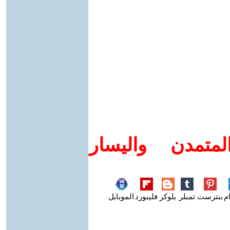
متمدن واليسار
م
بنترست
تمبلر
بلوكر
فليبورد
الموبايل