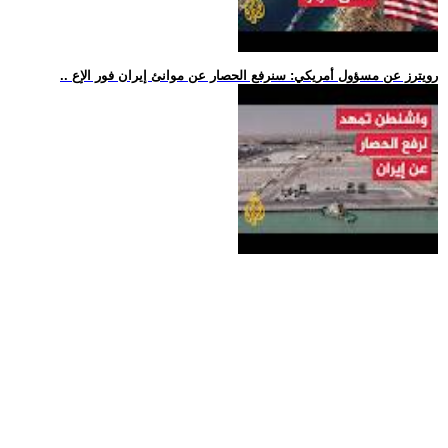
.. رويترز عن مسؤول أمريكي: سنرفع الحصار عن موانئ إيران فور الإع