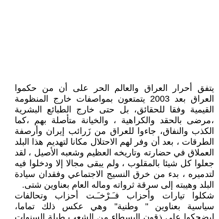
يتفق أحرار العراق والعالم الحر على أن من حكموا
العراق بعد 2003 يتمتعون بمواصفات خارج المنظومة
القيمية وفقا للحقائق، بل حتى خارج الطبائع البشرية
،مرضى بالحقد والكراهية ، والخيانة متأصلة بهم ،كما
الكذب والنفاق، جاءوا للعراق من زَرائب إيران وأرصفة
الطرقات ، بعد أن وفر لهم الاحتلال مكانا لتهديم هذا البلد
العملاق في حضارته وتاريخه العظيم وشعبه الأصيل ، لقد
جعلوا كل شيئا بالمقلوب ، ولم يبقى مجالا إلا ودخلوا فيه
لتدميره ، بدء من خرق النسيج الاجتماعي وفقدان سيادة
البلد وهيبته إلى سرقة ثرواته وماله العام بعناوين شتى.
شكلوا تيارات وأحزاب فـَـرْخـَـت أحزاب وتحالفات
سياسية بعناوين " وطنية" وهي عكس ذلك تماما،
ليضحكوا على ذقون البسطاء من الشعب طيلة السنوات