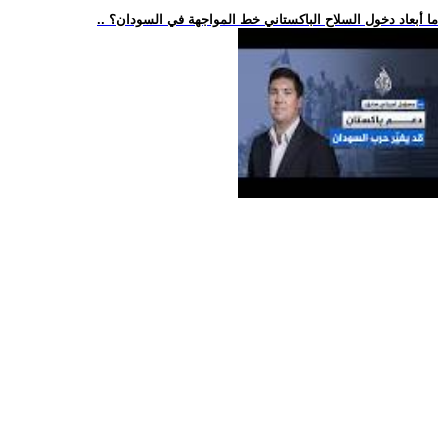
.. ما أبعاد دخول السلاح الباكستاني خط المواجهة في السودان؟