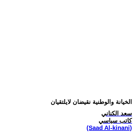
الخيانة والوطنية نقيضان لايلتقيان
سعد الكناني
كاتب سياسي
(Saad Al-kinani)