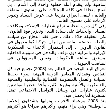
الماضية ولم يتقدم البلد خطوة واحدة إلى الأمام ، بل
أصبح متخلفا في كافة المجالات على مستوى المنطقة
والعالم ، ليبقى العراق متربعا على عرش الفساد وتدوير
الأزمات على مستوى العالم.
وفي كل دورة انتخابية ترفع شعارات الإصلاح، ومكافحة
الفساد ، والحفاظ على سيادة البلد ، وتعزيز قوة القانون ،
لكن الحقيقة خلاف ذلك ، حتى فقد الدفاع عن سيادته
والطلب بحصته المائية من إيران وتركيا كما معمول في
القانون الدولي ، إلى استمرار الاعتداءات العسكرية
الإيرانية والتركية دون توقف والتدخل في شؤونه الداخلية
لمستوى صناعة الحكومات وتعيين المسؤولين في
المناصب الحيوية .
العراق البلد الوحيد في العالم بعد (2003) تجتمع فيه كل
النقائض وفقدان المعايير الدولية المهنية سواء بحفظ
السيادة والعمل بالمنظومة القضائية والتعليمية والصحية
والعسكرية والأمنية وغيرها كثير، وأخذ بعض المواطنين
يكتبون عبارات في وسائل التواصل الاجتماعي تمثل
السخرية لما يحصل فيه.
منذ 2005 وزعماء الأحزاب ونوابها يتشدقون إعلاميا
بـ"الوطنية" وهي براء منهم، وأكثرهم صراخا هو أكثرهم