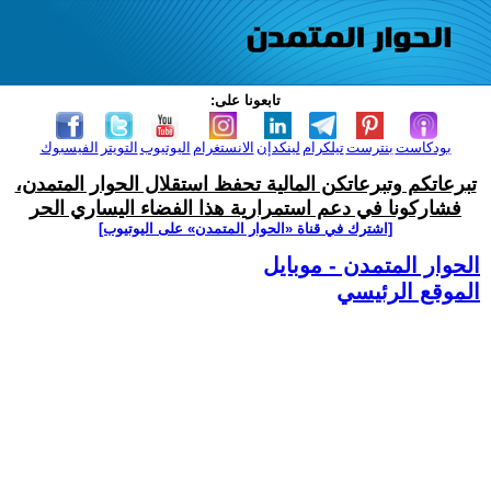
تابعونا على:
بودكاست
بنترست
تيلكرام
لينكدإن
الانستغرام
اليوتيوب
التويتر
الفيسبوك
تبرعاتكم وتبرعاتكن المالية تحفظ استقلال الحوار المتمدن،
فشاركونا في دعم استمرارية هذا الفضاء اليساري الحر
[اشترك في قناة ‫«الحوار المتمدن» على اليوتيوب]
الحوار المتمدن - موبايل
الموقع الرئيسي