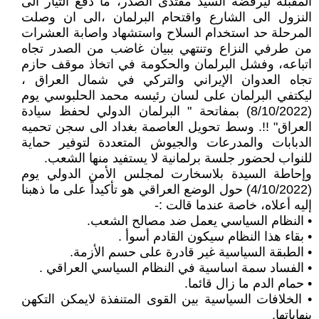
المقبلة ليرفضه السيد مقتدى الصدر، ما دفع التيار الى
النزول الى الشارع واقتحام البرلمان ،الى ان وصلت
المرحلة حد استخدام السلاح واستشهاد واصابة العشرات
من طرفي النزاع وتنتهي ببيان غاضب من الصدر تجاه
اتباعه، وفشل البرلمان والحكومة في اتخاذ موقف حازم
تجاه العدوان الإيراني والتركي في شمال العراق ،
ليكتفي البرلمان على لسان رئيسه محمد الحلبوسي يوم
(8/10/2022) بمفاتحة " البرلمان الدولي لحفظ سيادة
العراق" !!. وسط تحويل العاصمة بغداد الى سجن تحميه
الدبابات والمدرعات والجيوش المتعددة لتوفير حماية
للنواب لحضور جلسة برلمانية لا يستفيد منها الشعب.
وإحاطة السيدة بلاسخارت لمجلس الأمن الدولي يوم
(4/10/2022) حول الوضع العراقي هو تأكيداً على ما ذهبنا
إليه أعلاه، خاصة عندما قالت :-
• النظام السياسي يعمل ضد مصالح الشعب.
• بقاء هذا النظام سيكون القادم أسوأ .
• الطبقة السياسية غير قادرة على حسم الأزمة.
• الفساد سمة اساسية في النظام السياسي العراقي .
• حمام الدم ما زال قائما.
• الخلافات السياسية بين القوى المتنفذة لايمكن التكهن
بنهاياتها.