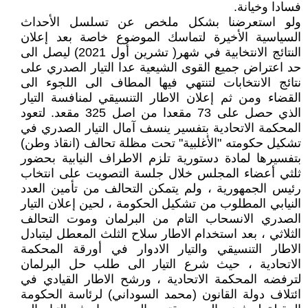
فسادا وخيانة.
ولو استعرضنا بشكل ملخص عن تسلسل الأحداث
السياسية الأخيرة لتماسك الموضوع خاصة بعد إعلان
النتائج الانتخابية في شهر( تشرين أول 2021) ليصل الى
حد اعتراض جميع القوى الشيعية عدا التيار الصدري على
نتائج الانتخابات لتنتهي فيها المطاف الى اللجوء الى
القضاء ومن ثم إعلان الاطار التنسيقي لمنافسة التيار
الذي حصل على 73 مقعدا من اصل 325 مقعد. لتعود
المحكمة الاتحادية بتفسير ينسف آمال التيار الصدري في
تشكيل حكومته "الأغلبية" تحت مظلة تحالف (انقاذ وطن)
بتفسيرها لمادة دستورية تلزم الاطراف النيابية بحضور
ثلثي أعضاء المجلس خلال جلسة التصويت على انتخاب
رئيس الجمهورية ، ولم يتمكن التحالف من تأمين العدد
النيابي المطلوب من تشكيل الحكومة ، لحين إعلان التيار
الصدري الانسحاب التام من البرلمان وموت التحالف
الثلاثي ، بعد استخدام الاطار سلاح الثلث المعطل ليتبادل
الاطار التنسيقي والتيار الادوار في أورقة المحكمة
الاتحادية ، حيث شرع التيار الى طلب حل البرلمان
لترفضه المحكمة الاتحادية ، ورشح الاطار القيادي في
ائتلاف دولة القانون (محمد السوداني) لرئاسة الحكومة