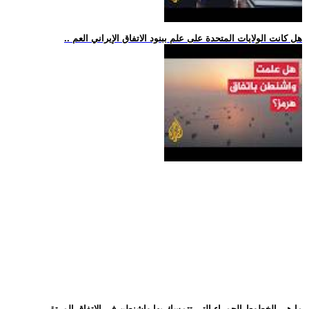
.. هل كانت الولايات المتحدة على علم ببنود الاتفاق الإيراني العم
.. ما هي الخطوط الحمراء التي تتمسك بها واشنطن في الاتفاق المرتق