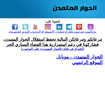
تابعونا على:
بودكاست
بنترست
تيلكرام
لينكدإن
الانستغرام
اليوتيوب
التويتر
الفيسبوك
تبرعاتكم وتبرعاتكن المالية تحفظ استقلال الحوار المتمدن،
فشاركونا في دعم استمرارية هذا الفضاء اليساري الحر
[اشترك في قناة ‫«الحوار المتمدن» على اليوتيوب]
الحوار المتمدن - موبايل
الموقع الرئيسي