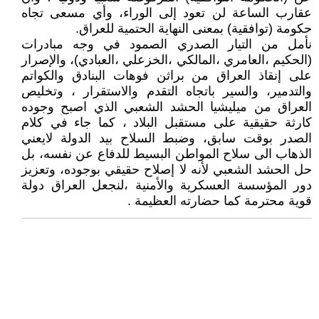
عقارب الساعة لن تعود إلى الوراء، وأي مسعى تجاه
حكومة (توافقية) بمعنى النهاية الحتمية للعراق.
نأمل من التيار الصدري الصمود في وجه مبادرات
(الحكيم ،العامري ،المالكي ،الخزعلي ،العبادي)، والإصرار
على إنقاذ العراق من براثن فوهات البنادق والكواتم
والتدمير، والسير باتجاه التقدم والاستقرار ، وتخليص
العراق من ميليشيا الحشد الشعبي الذي اصبح وجوده
كارثة حقيقية على مستقبل البلاد ، كما جاء في كلام
الصدر بوقت سابق، وضبط السلاح بيد الدولة لايعني
الذهاب الى سلاح المواطن البسيط للدفاع عن نفسه، بل
حل الحشد الشعبي لأنه لا إصلاح حقيقي بوجوده، وتعزيز
دور المؤسسة العسكرية والأمنية ،لنجعل العراق دولة
قوية محترمة كما حضارته العظيمة .