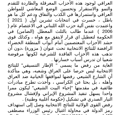
العراقي لوجود هذه الأحزاب المعرقلة والطاردة للتقدم
والنمو والاستقرار وتحسين الوضع المعاشي للمواطن
العراقي واستمرارها في الكذب والنفاق ودعم كل ما هو
باطل ، خسرت في انتخابات تشرين أول ( 2021 )
واعتمدت نفس ألية حزب الله اللبناني في الاعتصام عام (
2006 ) عندما طالب بالثلث المعطل (الضامن) في
الحكومة لتعطيل اي قرار لايتفق مع هواه ، وكذلك قوى
حشد الأحزاب المعتصمين أمام أبواب المنطقة الخضراء
الرافضة للنتائج الانتخابية تحت عنوان ( مزورة) ،دون أن
تذهب هذه الأحزاب الفاقدة للشرعية لكونها مرفوضة
شعبيا ان تدرس أسباب خسارتها .
الغاية من رفض ما يسمى " الإطار التنسيقي" للنتائج
الانتخابية ليس حرصا على العراق وشعبه، وهي متأكدة
أن الشارع الشيعي رفضها لمواقفها الخيانية ضد العراق
وأهله ، بل بحثا عن الكراسي ، وأخذت تطرح مبادرات
طائفية في مقدمتها "إحياء البيت الشيعي" ليكون ممرا
واحدا يسهل تنفيذ المشروع الإيراني ولإفشال مشروع
التيار الصدري في تشكيل (حكومة أغلبية وطنية) .
رفض القوى الولائية للنتائج الانتخابية وصل إلى استهداف
رمز الدولة في محاولة اغتيال رئيس الوزراء مصطفى