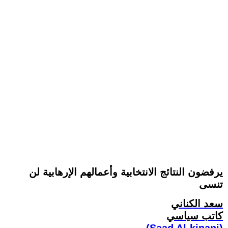
يرفضون النتائج الانتخابية وأعمالهم الإرهابية لن
تنسى
سعد الكناني
كاتب سياسي
(Saad Al-kinani)