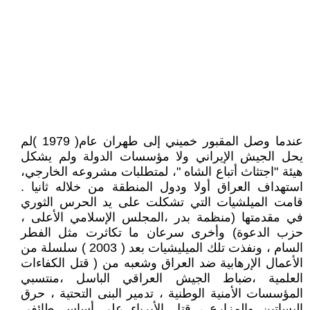
عندما وصل المقبور خميني إلى طهران عام( 1979 )لم
يحل الجيش الإيراني ولا مؤسسات الدولة ولم يشكل
هيئة "اجتثاث أتباع الشاه "، لمتطلبات مشروعه الخارجي،
استهداف العراق أولا ودول المنطقة من خلاله ثانيا .
قامت الميلشيات التي تشكلت على يد الحرس الثوري
في مقدمتها (منظمة بدر ،المجلس الإسلامي الأعلى ،
حزب الدعوة) وأخرى سرعان ما تكاثرت مثل الفطر
السام ، ونفذت تلك الميليشيات بعد ( 2003 ) سلسلة من
الأعمال الإرهابية ضد العراق وشعبه من ( قتل الكفاءات
العلمية ،ضباط الجيش العراقي الباسل ،منتسبي
المؤسسات الأمنية الوطنية ، تدمير البنى التحتية ، حرق
البساتين والمزارع ، قتل الأبرياء على أساس طائفي