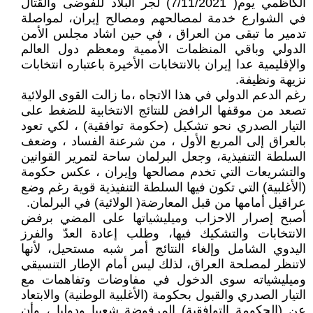
الكاظمي يوم( 7/11/2021) لجر البلاد للفوضى والقتال
في الشوارع خدمة لمصالحهم ومصالح إيران، لمواصلة
تدمير ما تبقى من العراق ، في حين اشاد مجلس الأمن
الدولي وباقي المنظمات الأممية ومعظم دول العالم
والإقليمية عدا إيران بالانتخابات الأخيرة باعتباره انتخابات
نزيهة ونظيفة.
رغم الدعم الدولي في هذا الاتجاه ،ما زالت القوى الولائية
تصعد من موقفها الرافض للنتائج الانتخابية للضغط على
التيار الصدري نحو تشكيل (حكومة توافقية) ، لكي تعود
بالعراق إلى المربع الأول ، من شرعنة الفساد ، وضعف
السلطة التنفيذية، وجعل البرلمان ساحة لتمرير القوانين
والتشريعات التي تخدم مصالحها وإيران ، عكس حكومة
(الأغلبية) التي تكون فيها السلطة التنفيذية قوية رغم وضع
عراقيل أمامها من قبل المعارضة( الولائية) في البرلمان.
أصبح إصرار الاحزاب وميليشياتها على المضي برفض
الانتخابات والتشكيك فيها، وطلب إعادة العدّ والفرز
اليدوي الشامل وإلغاء النتائج أمر شبه مستحيل، لأنها
لاتنظر لمصلحة العراق، لذلك ليس أمام الإطار التنسيقي
وميليشياته سوى الدخول في مفاوضات وتفاهمات مع
التيار الصدري والقبول بحكومة (الأغلبية الوطنية) والابتعاد
عن (الحكومة التوافقية) المرفوضة شعبيا ودوليا ، وأن