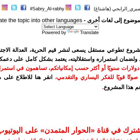
بري_الرابحي (هاشتاغ)
Sabry_Al-rabhy#
موضوع إلى لغات أخرى -
ate the topic into other languages
Powered by
Translate
شروع تطوعي مستقل يسعى لنشر قيم الحرية، العدالة الاجتم
. ولضمان استمراره واستقلاليته، يعتمد بشكل كامل على دعمك
دعمكم بمبلغ 10 دولارات سنويًا أو أكثر حسب إمكانياتكم، تساهمون في استم
وتًا قويًا للفكر اليساري والتقدمي
،
انقر هنا للاطلاع على 
م هذا المشروع
.
شترك في قناة «الحوار المتمدن» على اليوتيوب