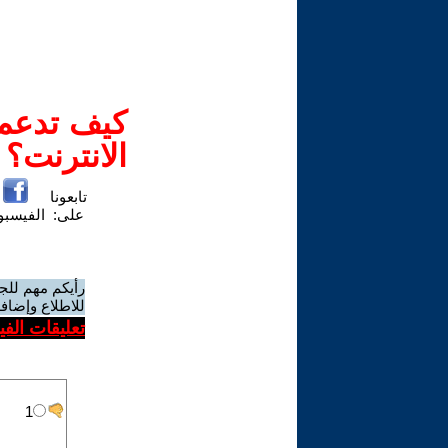
كيف تدعم-
الانترنت؟
تابعونا
على:
الفيسب
رأيكم مهم للج
للاطلاع وإضافة
تعليقات الف