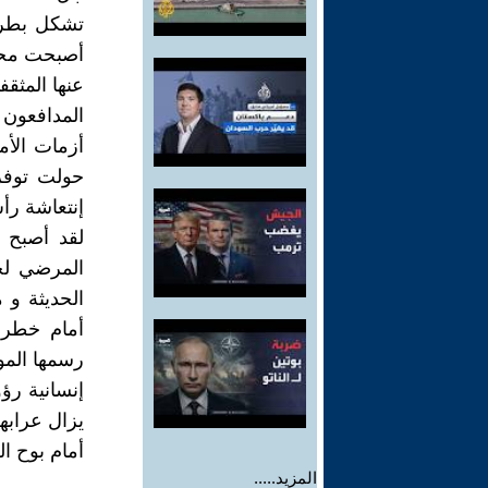
تشكل بطريق
أصبحت محددا
عنها المثقف
المدافعون 
أزمات الأم
حولت توفر
إنتعاشة رأ
لقد أصبح 
المرضي لجم
الحديثة و 
أمام خطر 
رسمها المو
إنسانية رؤ
يزال عرابه
أمام بوح ا
المزيد.....