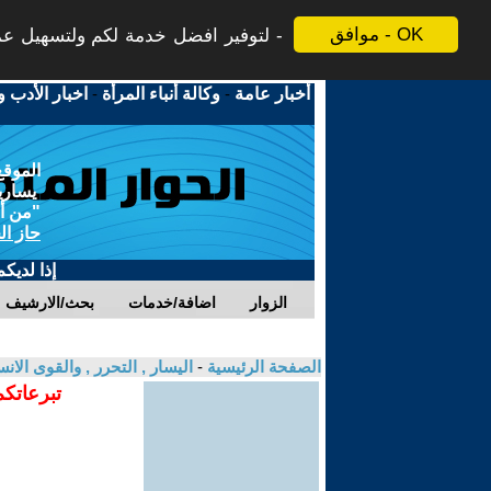
موافق - OK
لتوفير افضل خدمة لكم ولتسهيل عملي
أخبار عامة
-
وكالة أنباء المرأة
-
اخبار الأدب و
الموقع
يسارية
"من أج
حاز ال
إذا لديك
الزوار
اضافة/خدمات
بحث/الارشيف
الصفحة الرئيسية
-
اليسار , التحرر , والقوى الان
تبرعاتكم