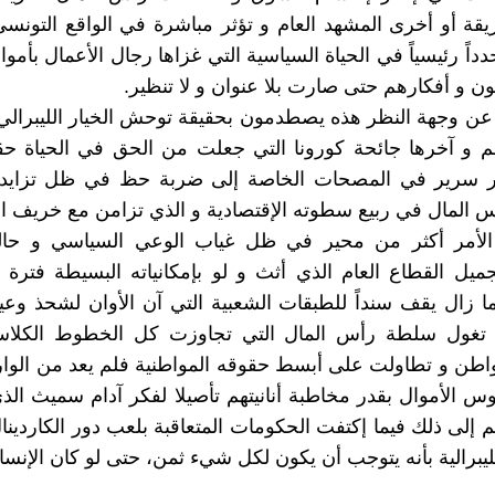
ة أو أخرى المشهد العام و تؤثر مباشرة في الواقع التونسي
ً رئيسياً في الحياة السياسية التي غزاها رجال الأعمال بأموا
ون و أفكارهم حتى صارت بلا عنوان و لا تنظير.
عن وجهة النظر هذه يصطدمون بحقيقة توحش الخيار الليبرال
م و آخرها جائحة كورونا التي جعلت من الحق في الحياة حقا
 سرير في المصحات الخاصة إلى ضربة حظ في ظل تزايد
س المال في ربيع سطوته الإقتصادية و الذي تزامن مع خريف الإ
الأمر أكثر من محير في ظل غياب الوعي السياسي و حالة
يل القطاع العام الذي أثث و لو بإمكانياته البسيطة فترة بن
ما زال يقف سنداً للطبقات الشعبية التي آن الأوان لشحذ وعي
تغول سلطة رأس المال التي تجاوزت كل الخطوط الكلاسي
اطن و تطاولت على أبسط حقوقه المواطنية فلم يعد من الوا
وس الأموال بقدر مخاطبة أنانيتهم تأصيلا لفكر آدام سميث الذي
م إلى ذلك فيما إكتفت الحكومات المتعاقبة بلعب دور الكاردين
لليبرالية بأنه يتوجب أن يكون لكل شيء ثمن، حتى لو كان الإنس