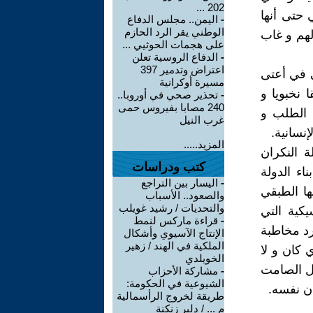
202 ...
 حتى أنها
-
اليمن.. مجلس الدفاع
الوطني يقر الرد الحازم
لهم و غاب
على هجمات الحوثيي ...
-
الدفاع الروسية تعلن
اعتراض وتدمير 397
ي في أعتى
مسيرة أوكرانية
 نخبويا و
-
تحذير صحي في أوروبا..
240 مصابا بفيروس حمى
 الطلب و
غرب النيل
نسانية.
المزيد.....
 النكران
كتب ودراسات
اء الدولة
-
اليسار بين التراجع
ها الطبقي
والصعود.. الأسباب
والتحديات / رشيد غويلب
كية التي
-
قراءة ماركس لنمط
رد مخاطبة
الإنتاج الآسيوي وأشكال
الملكية في الهند / زهير
 كان و لا
الخويلدي
ال الصامت
-
مشاركة الأحزاب
الشيوعية في الحكومة:
ان نفسه.
طريقة لخروج الرأسمالية
م ... / دلير زنكنة