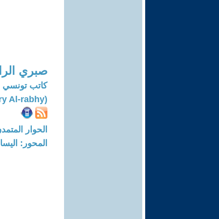
صبري الرا
كاتب تونسي
(Sabry Al-rabhy)
الحوار المتمدن-العدد: 7380 - 22
المحور: اليسار