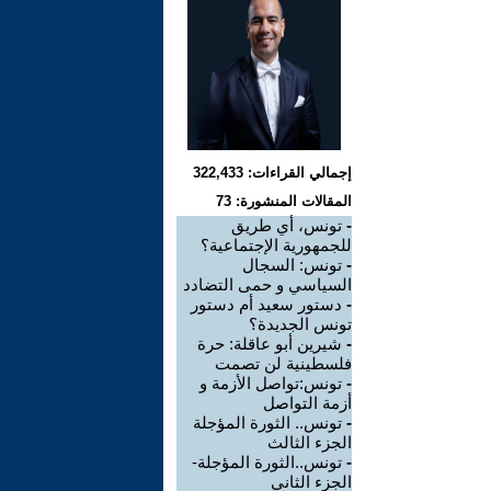
إجمالي القراءات: 322,433
المقالات المنشورة: 73
-
تونس، أي طريق
للجمهورية الإجتماعية؟
-
تونس: السجال
السياسي و حمى التضادد
-
دستور سعيد أم دستور
تونس الجديدة؟
-
شيرين أبو عاقلة: حرة
فلسطينية لن تصمت
-
تونس:تواصل الأزمة و
أزمة التواصل
-
تونس.. الثورة المؤجلة
الجزء الثالث
-
تونس..الثورة المؤجلة-
الجزء الثاني