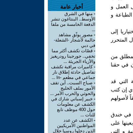
 العمل و
أخبار عامة
-
منها في الشرق
الطباعة و
الأوسط.. البنتاغون تنشر
الدفعة الخامسة من ملفا
...
ياريا إلى
-
مصور يوثّق مشاهد
ل المتحرر
حالمة لأشجار -الشعلة-
في دبي
-
قصّات تكشف أكثر مما
المطلق من
تخفي.. جورجينا رودريغيز
والأزياء الجريئة ...
ن في حقنا
-
كاميرات مراقبة تكشف
تفاصيل حادثة إطلاق نار
جماعي في مطعم -In ...
 التي قد
-
صباح السبت.. أين تقف
الأمور بملف الخليج
ذي إن كتب
والحوثي والحرب الأمر ...
اً لأصولهم
-
خبير إسباني شارك في
الكشف عن معلومات
حول 400 موظف تابع
 في خندق
للنات ...
-
الكشف عن عدد
عينها على
المواطنين الأمريكيين
ة و التي
الذين دخلوا روسيا خلال