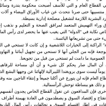
ي القطاع العام و التي للأسف أصبحت محكومة بندرة وسائل
منتسبيها حتى صرنا نتحدث عن غياب الأوراق البيضاء و آلات 
رد البشرية اللازمة لتشغيل مصلحة إدارية بسيطة.
 وراء التهميش المتعمد لمرافق الصحة و التعليم و نذهب إخت
اص نكاية في "الدولة" التي يغيب عنها ما يحضر لدى رأس الما
حتى من تشريعاتها البائسة..
ة" الراكنة إلى الخيارات اللاشعبية و إن كانت لا تستحي في 
موجعة فإنه من الجلي أنها لا تستحي من تجهيل أبنائنا و التهاو
لعمومية ما دامت لم تستحي من قبل من تجويعنا.
ن أن المال صار يحكم كل شيء و أن أي مساحة للرفاهية
ماً ليست سوى بروبغندا الليبرالية لإلهائنا عن وجهها البشع ال
اع العام فإنه لن يتورع عن أكلنا جميعاً و إنتقاء الناجين منه وفق
و ذلك هو ببساطة توحش الرأسمالية.
أخرى فإن المدافعون عن تغول القطاع الخاص يجدون أنفسهم
لإنفتاح و إقتصاد السوق و يصطدمون في العادة بهيمنة أطراف ب
ات في إطار إقتسام السوق و تحالفات رأس المال التاريخي