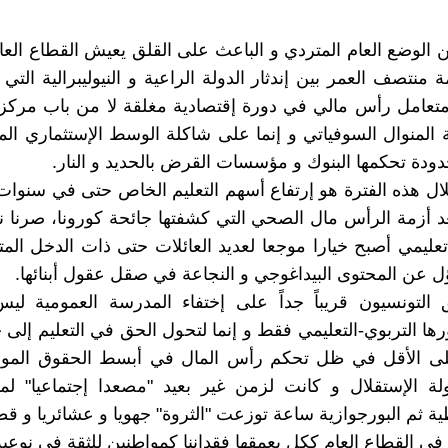
ن الوضع العام المتردي و الباعث على القلق يعيش القطاع العا
ة منتصف العمر بين إندثار الدولة الراعية و النيوليبرالية الت
عامل رأس مالي في دورة إقتصادية مغلقة لا من باب مركزة 
المنوال السوفياتي و إنما على شاكلة الوسط الإستثماري ال
ودة تحكمها البنوك و مؤسسات القرض بالحديد و النار.
ال هذه الفترة هو إرتفاع أسهم التعليم الخاص حتى في سنوا
عد أزمة الرأس مال الصحي التي كشفتها جائحة كورونا، صرنا
ليمي أصبح خيارا موجعا لعديد العائلات حتى ذات الدخل المت
ل عن المحتوى البيداغوجي و النجاعة في صقل عقول أبنائها.
التونسيون قريباً جداً على إختفاء المدرسة العمومية ليس
ها التربوي-التعليمي فقط و إنما لتحول الحق في التعليم إلى
على الأقل في ظل تحكم رأس المال في أبسط الحقوق المواط
لة الإستقلال و كانت لزمن غير بعيد "مصعدا إجتماعيا" لم
ة ثم البورجوازية ساعة توزعت "الثروة" جهويا و عشائريا و قطا
 في القطاع العام ككل يعمقها فقداننا كمواطنين للثقة في نوعي