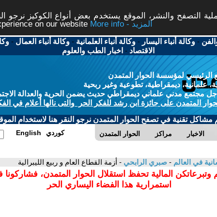
ة التصفح والنشر، الموقع يستخدم بعض أنواع الكوكيز نرجو النق
More info - المزيد
experience on our website
الفن
-
وكالة أنباء اليسار
-
وكالة أنباء العلمانية
-
وكالة أنباء العمال
-
وكا
الاقتصاد
-
اخبار الطب والعلوم
 الرئيسي لمؤسسة الحوار المتمدن
، علمانية، ديمقراطية، تطوعية وغير ربحية
ل مجتمع مدني علماني ديمقراطي حديث يضمن الحرية والعدالة الاجتم
حوار المتمدن على جائزة ابن رشد للفكر الحر والتى نالها أعلام في الفك
م مشاكل تقنية في تصفح الحوار المتمدن نرجو النقر هنا لاستخدام الموقع
كوردي
English
الاخبار
مراكز
الحوار المتمدن
سانية في العالم
-
صبري الرابحي
- أزمة القطاع العام و ربيع الليبرالية
 وتبرعاتكن المالية تحفظ استقلال الحوار المتمدن، فشاركونا 
استمرارية هذا الفضاء اليساري الحر