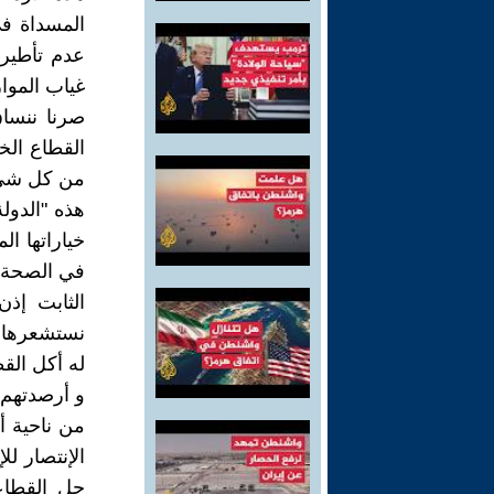
المسداة ف
عدم تأطير 
غياب الموا
صرنا ننساق
القطاع الخ
من كل شيء 
هذه "الدول
خياراتها ال
في الصحة ا
الثابت إذ
نستشعرها يو
له أكل القط
و أرصدتهم 
من ناحية 
الإنتصار ل
جل القطاع