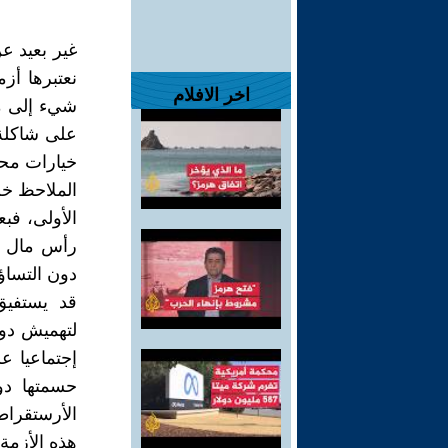
غير بعيد ع
نعتبرها أزم
اخر الافلام
شيء إلى مت
على شاكلة 
خيارات محد
الملاحظ خل
الأولى، فب
رأس مال تع
دون التساؤ
قد يستفيق 
لتهميش دور
إجتماعيا 
حسمتها دو
الأرستقراطي
هذه الأزمة