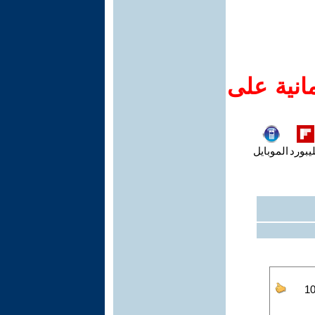
انية على
يبورد
الموبايل