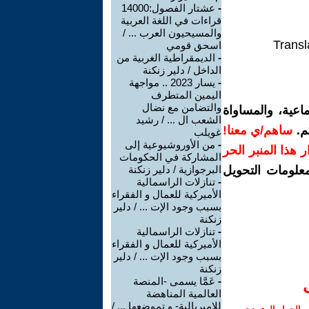
-
عشتار الفصول:14000
قراءات في اللغة العربية
والمسيحيون العرب ... /
Transl
اسحق قومي
-
الديمقراطية الغربية من
الداخل / دلير زنكنة
-
يسار 2023 .. مواجهة
اليمين المتطرف
والتضامن مع نضال
اعية، والمساواة
الشعب ال ... / رشيد
م.
ساهم/ي معنا!
غويلب
-
من الأوروشيوعية إلى
رار هذا المنبر الحر
المشاركة في الحكومات
معلومات التحويل
البرجوازية / دلير زنكنة
-
تنازلات الراسمالية
الأميركية للعمال و الفقراء
بسبب وجود الإت ... / دلير
زنكنة
-
تنازلات الراسمالية
الأميركية للعمال و الفقراء
بسبب وجود الإت ... / دلير
زنكنة
-
عَمَّا يسمى -المنصة
العالمية المناهضة
للإمبريالية- و تموضعها ... /