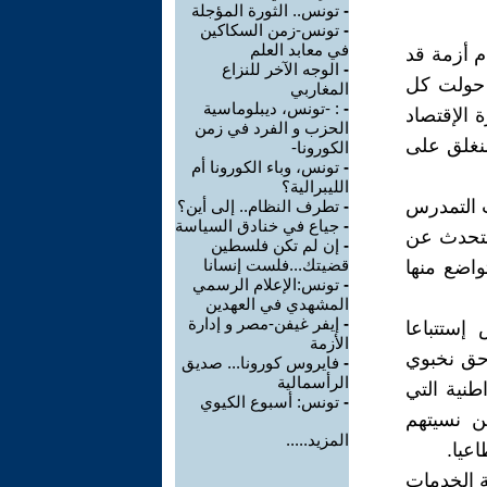
-
تونس.. الثورة المؤجلة
-
تونس-زمن السكاكين
في معابد العلم
م أزمة قد
-
الوجه الآخر للنزاع
ي حولت كل
المغاربي
-
: -تونس، ديبلوماسية
الإقتصاد
الحزب و الفرد في زمن
منغلق على
الكورونا-
-
تونس، وباء الكورونا أم
الليبرالية؟
ت التمدرس
-
تطرف النظام.. إلى أين؟
-
جياع في خنادق السياسة
 نتحدث عن
-
إن لم تكن فلسطين
قضيتك...فلست إنسانا
واضع منها
-
تونس:الإعلام الرسمي
المشهدي في العهدين
-
إيفر غيفن-مصر و إدارة
 إستتباعا
الأزمة
 حق نخبوي
-
فايروس كورونا... صديق
الرأسمالية
نية التي
-
تونس: أسبوع الكيوي
ن نسيتهم
المزيد.....
عيا.
ة الخدمات