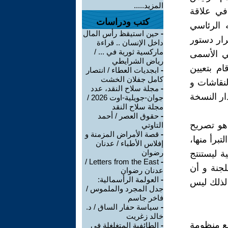
المزيد.....
السؤال في علاقة
كتب ودراسات
 الرئاسي
-
حين استيقظ رأس المال
رار دستور
داخل الإنسان .. قراءة
ماركسية ثورية في ... /
ني الأسمى
رياض الشرايطي
م بتعيين
-
ابجديات العطاء / انتصار
كامل جفلان الخشت
النقاشات و
-
مجلة سلاح النقد، عدد
ار النسخة
جوان-جويلية-اوت 2026 /
مجلة سلاح النقد
-
حقوق العصر / أحمد
هو تصريح
التاوتي
-
قصة الأمراض المزمنة و
تبرأ منها،
إفلاس الأطباء / عدنان
رضوان
 ليستنتج
Letters from the East /
-
لجنة و أن
عدنان رضوان
-
العولمة الرأسمالية:
 لذلك ليس
جدل المجرد والملموس /
فاخر جاسم
-
سياسة حفار الساق / د.
خالد زغريت
مع منظومة
-
الطائفية المتغلغلة في