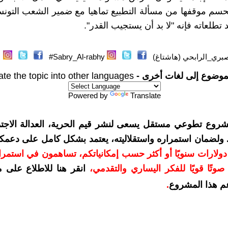
سم موقفها من مسألة التطبيع تماهيا مع ضمير الشعب التون
تطلعاته فإنه "لا بد أن يستجيب القدر".
بري_الرابحي (هاشتاغ)
Sabry_Al-rabhy#
موضوع إلى لغات أخرى -
ate the topic into other languages
Powered by
Translate
شروع تطوعي مستقل يسعى لنشر قيم الحرية، العدالة الاجتم
. ولضمان استمراره واستقلاليته، يعتمد بشكل كامل على دعمك
دعمكم بمبلغ 10 دولارات سنويًا أو أكثر حسب إمكانياتكم، تساهمون في استم
وتًا قويًا للفكر اليساري والتقدمي
،
انقر هنا للاطلاع على 
م هذا المشروع
.