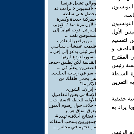
ومالي تشغل فرنسا
التونسيون
-
-أكسيوس-: ترامب قد
يحصل على سلطة
اسه.
جمركية جديدة وكبيرة
لتونسيون
-
لأول مرة منذ 7 أكتوبر..
إسرائيل توجه اتهاماً إلى
سيس الأول
مستوطن بقت ...
ين لتقسيم
-
-من يرفض المغادرة
فليمت عطشاً-.. سياسي
التناصف و
إسرائيلي يدعو إلى إخل ...
 المقترح
-
سوريا تودع ليرتها
القديمة لكن تطبيق -حذف
سسة رئيس
الصفرين- يتعثّر في ...
-
سر في زجاجة الحليب..
رة السلطة
هل يحمي طفلك من
ة التفريق
الإكزيما؟
-
إيران.. الشورى
الإسلامي يعلن التفاصيل
ية حقيقية
الأولية للخطة الاسترات ...
-
خلاف حول رسوم العبور
ا يراد به
يعوق اتفاق هرمز
-
فضائح أخلاقية تهدد 4
جمهوريين بسحب المقاعد
من تحتهم في مجلس ...
م الرئيس