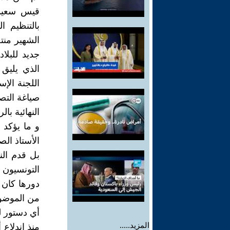
بالتنظيم 
الشهير منت
جديد للبلا
الذي يليق
اللجنة الإس
صياغة التص
النهائية بال
و ما يؤكد
الأستاذ الص
بل قدم ال
التونسيون 
دورها كان 
من الموضوع
أي دستور 
المزيد.....
منذ إندلاع