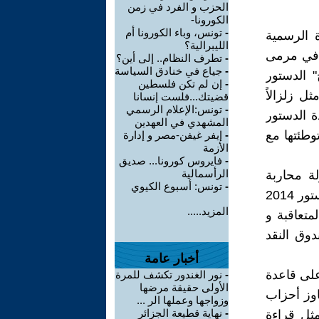
الحزب و الفرد في زمن
الكورونا-
-
تونس، وباء الكورونا أم
 الرسمية
الليبرالية؟
ن في مرمى
-
تطرف النظام.. إلى أين؟
-
جياع في خنادق السياسة
 الدستور
-
إن لم تكن فلسطين
لذي مثل زلزالاً
قضيتك...فلست إنسانا
-
تونس:الإعلام الرسمي
 الدستور
المشهدي في العهدين
طئتها مع
-
إيفر غيفن-مصر و إدارة
الأزمة
-
فايروس كورونا... صديق
الرأسمالية
ة محاربة
-
تونس: أسبوع الكيوي
الفساد و القطع مع الماضي السياسي لتونس و تحميل المسؤولية لنص دستور 2014
المزيد.....
متعاقبة و
دوق النقد
أخبار عامة
على قاعدة
-
نور الغندور تكشف للمرة
الأولى حقيقة مرضها
وز أحزاب
وزواجها وعملها الر ...
-
نهاية قطيعة الجزائر
مثل قراءة