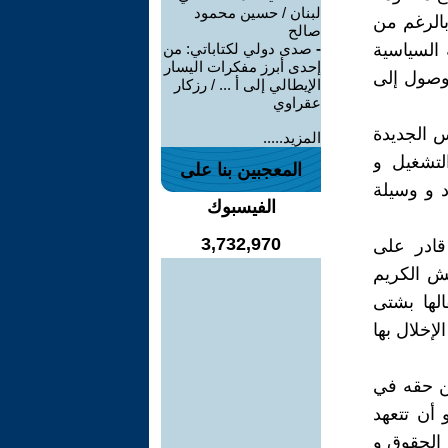
لبنان / حسين محمود
بالرغم من
صالح
 السياسية
-
صدى دولي لكتاباتي: من
إحدى أبرز مفكرات اليسار
لوصول إلى
الإيطالي إلى أ ... / رزكار
عقراوي
س الجديدة
المزيد.....
لتشغيل و
المعجبين بنا على
د و وسيلة
الفيسبوك
3,732,970
قادر على
ش الكريم
لها بشتى
إخلال بها
عن حقه في
 أن تتعهد
 الحقوق و