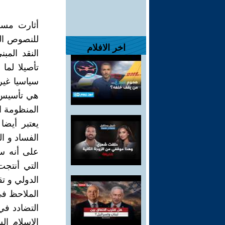
أثارت مسو
للنصوص الق
اخر الافلام
النقد المب
سياسيا غي
هي تأسيس ل
المنظومة ال
يعتبر أيض
على أنه سا
التي أنتجت
الدولي و ت
الملاحظ في
التضادد ف
الإسلام ال