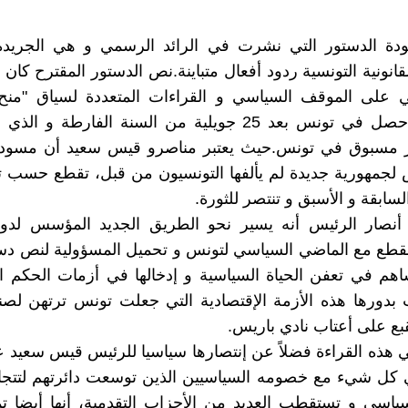
دة الدستور التي نشرت في الرائد الرسمي و هي الجريدة
انونية التونسية ردود أفعال متباينة.نص الدستور المقترح كا
ني على الموقف السياسي و القراءات المتعددة لسياق "منح"
تأصيلا لما حصل في تونس بعد 25 جويلية من السنة الفارطة و ا
ر مسبوق في تونس.حيث يعتبر مناصرو قيس سعيد أن مسودة
جمهورية جديدة لم يألفها التونسيون من قبل، تقطع حسب تو
سابقة و الأسبق و تنتصر للثورة.
ا أنصار الرئيس أنه يسير نحو الطريق الجديد المؤسس لدول
هم في تعفن الحياة السياسية و إدخالها في أزمات الحكم ال
 بدورها هذه الأزمة الإقتصادية التي جعلت تونس ترتهن لصن
قبع على أعتاب نادي باريس.
 هذه القراءة فضلاً عن إنتصارها سياسيا للرئيس قيس سعيد 
ي كل شيء مع خصومه السياسيين الذين توسعت دائرتهم لتتجا
سياسي و تستقطب العديد من الأحزاب التقدمية، أنها أيضا ت