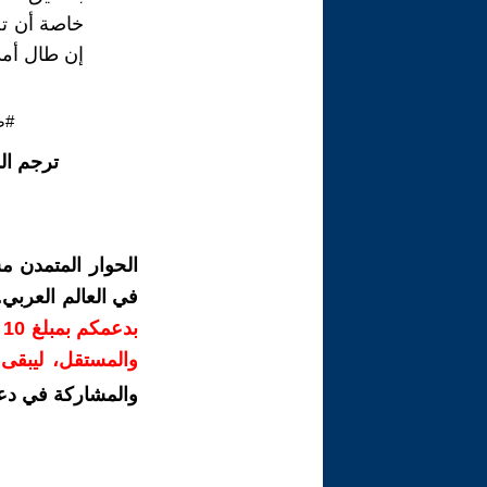
خاصة أن تح
إن طال أمد 
#ص
ترجم ال
الحوار المتمدن م
في العالم العربي
ب
والمستقل، ليبقى ص
والمشاركة في دع