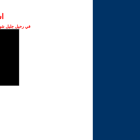
ا‫
في رحيل جليل شهبا