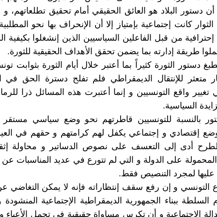
أن دستور البلاد هو العائق الحقيقي أمام تحقيق تطلعاتهم، و 
ثوار كانت إجتماعية بإمتياز إلا أن الإنحراف بها نحو المطلبية
إحترافية من قبل الفاعلين السياسيين الذين إنشغلوا بكيفية ا
ملوا طريقة إدارته بما يضمن تحقق الأهداف الحقيقية للثورة.
غ دستور الثورة كثيراً بما أعتبر خلال أيام الثورة بثوابت تون
متعثر للإنتقال الديمقراطي فلم تفلح دسترة الحق في ا
 تغيير واقع التونسيين و إنما أعتبرت هذه المسائل ذرا للرما
ايدة السياسية.
تور بالنسبة للتونسيين قاطرتهم نحو وضع سياسي مستقر 
وضع إقتصادي و إجتماعي يكفل لهم كرامتهم و حقهم في العي
لطرح أدى إلى التعسف على نصوص الدساتير و محاولة إثقا
المحمولة على الدولة و التي لم تتورع في عديد المناسبات عن ال
عليها لمجرد التنصيص فقط.
 التونسي و إن رفع سقف إنتظاراته فإنه لا يمكن التغاضي 
 السلطة ببناء الجمهورية الديمقراطية الإجتماعية المنشودة و
دالة الإجتماعية و أن تكرس مساواة حقيقية في تحمل الأعباء و