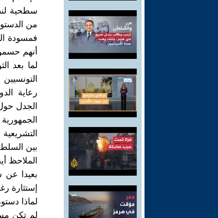
سطحية لنص 
من الدستور
فمسودة ال
أنهم حسموا
لما بعد ال
التونسيين 
رعاية الد
الجدل حول
الجمهورية 
التشريعية 
بين السلط 
الملاحظ أي
بعيدا عن ش
إستثارة رغب
لماذا دستو
لم تكن مس