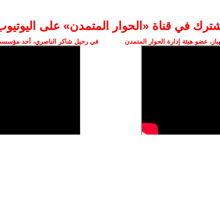
شترك في قناة «الحوار المتمدن» على اليوتيوب
ز، عضو هيئة إدارة الحوار المتمدن
في رحيل شاكر الناصري، أحد مؤسسي 