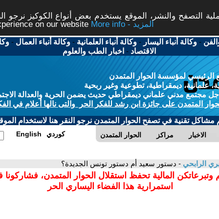
ة التصفح والنشر، الموقع يستخدم بعض أنواع الكوكيز نرجو النق
More info - المزيد
experience on our website
الفن
-
وكالة أنباء اليسار
-
وكالة أنباء العلمانية
-
وكالة أنباء العمال
-
وكا
الاقتصاد
-
اخبار الطب والعلوم
 الرئيسي لمؤسسة الحوار المتمدن
، علمانية، ديمقراطية، تطوعية وغير ربحية
ل مجتمع مدني علماني ديمقراطي حديث يضمن الحرية والعدالة الاجتم
حوار المتمدن على جائزة ابن رشد للفكر الحر والتى نالها أعلام في الفك
م مشاكل تقنية في تصفح الحوار المتمدن نرجو النقر هنا لاستخدام الموقع
كوردي
English
الاخبار
مراكز
الحوار المتمدن
ي الرابحي
- دستور سعيد أم دستور تونس الجديدة؟
 وتبرعاتكن المالية تحفظ استقلال الحوار المتمدن، فشاركونا 
استمرارية هذا الفضاء اليساري الحر