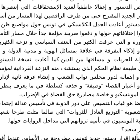
الدستور و إغفالا عاطفياً لعديد الإستحقاقات التي إنتظرها 
 الجديد المقترح حتى من طرف الرافضين لهذا المسار من أس
دستور أعادت الجدل الكلاسيكي في تونس حول مواضيع ظن ا
 إختلافاتهم حولها و دفعوا ضريبة مؤلمة جداً خلال مسار التأ
ثورة و التي عرفت الكثير من العنف السياسي و نزعة الكثير
و إذكاء التفرقة في علاقة بمسائل الهوية و مدنية الدولة و 
ولة للحريات و مسافتها من الدين.كما أعادت نسخة الدستور
 طبيعة نظام الحكم الذي يستشف منه النزعة الفردانية لمؤ
و إهماله لدور مجلس نواب الشعب و إنشاء غرفة ثانية لإدا
و أعتبار القضاء "وظيفة" و حذفه كسلطة في ما يعرف بنظري
لمونتسكيو و خاصة مصادرة حق القضاة في الإضراب.
ضا هو غياب التنصيص على دور الدولة في تأسيس عدالة إجتماع
عبوية "التوزيع العادل للثروات" التي طالما مثلت طرحا شعبوي
ة التونسيون في تأميم ثرواتهم التي تتداخل الروايات حولها.
ر سعيد؟
ألة إقرار دستور جديد لتونس مطروحة من الأساس عندما أقد