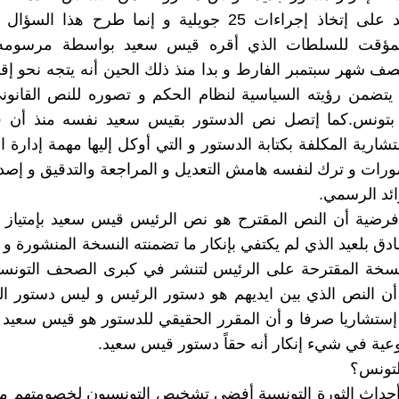
قيس سعيد على إتخاذ إجراءات 25 جويلية و إنما طرح هذا 
المؤقت للسلطات الذي أقره قيس سعيد بواسطة مرسومه
صف شهر سبتمبر الفارط و بدا منذ ذلك الحين أنه يتجه نحو إق
د يتضمن رؤيته السياسية لنظام الحكم و تصوره للنص القانو
 بتونس.كما إتصل نص الدستور بقيس سعيد نفسه منذ أن قا
تشارية المكلفة بكتابة الدستور و التي أوكل إليها مهمة إدارة 
ورات و ترك لنفسه هامش التعديل و المراجعة والتدقيق و إصد
رائد الرسمي.
 فرضية أن النص المقترح هو نص الرئيس قيس سعيد بإمتياز 
ادق بلعيد الذي لم يكتفي بإنكار ما تضمنته النسخة المنشورة و ال
نسخة المقترحة على الرئيس لتنشر في كبرى الصحف التونسية
أن النص الذي بين ايديهم هو دستور الرئيس و ليس دستور ال
إستشاريا صرفا و أن المقرر الحقيقي للدستور هو قيس سعيد
ية في شيء إنكار أنه حقاً دستور قيس سعيد.
لتونس؟
 أحداث الثورة التونسية أفضى تشخيص التونسيون لخصومتهم 