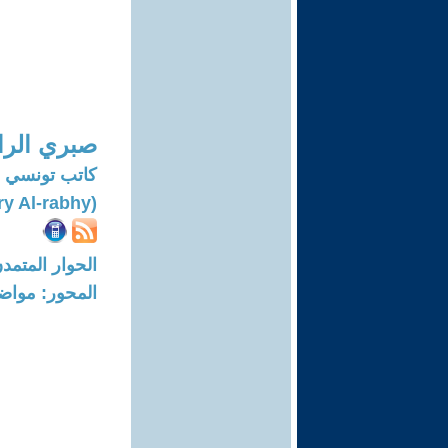
صبري الرا
كاتب تونسي
(Sabry Al-rabhy)
الحوار المتمدن-العدد: 7303 - 2
المحور: مواض