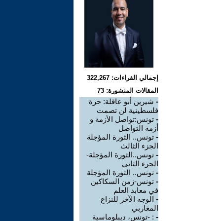
إجمالي القراءات: 322,267
المقالات المنشورة: 73
-
شيرين أبو عاقلة: حرة
فلسطينية لن تصمت
-
تونس:تواصل الأزمة و
أزمة التواصل
-
تونس.. الثورة المؤجلة
الجزء الثالث
-
تونس..الثورة المؤجلة-
الجزء الثاني
-
تونس.. الثورة المؤجلة
-
تونس-زمن السكاكين
في معابد العلم
-
الوجه الآخر للنزاع
المغاربي
-
: -تونس، ديبلوماسية