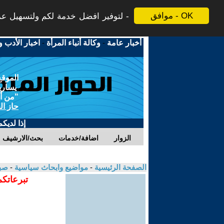
موافق - OK
لتوفير افضل خدمة لكم ولتسهيل عملي
أخبار عامة
-
وكالة أنباء المرأة
-
اخبار الأدب و
الموقع
يسارية
"من أج
حاز ال
إذا لديك
الزوار
اضافة/خدمات
بحث/الارشيف
الصفحة الرئيسية
-
مواضيع وابحاث سياسية
-
صبر
تبرعاتكم