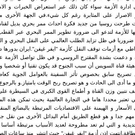
 ادارة الأزمة سواء كان ذلك عبر استعراض الخبرات و الام
و الاصرار على المثابرة رغم كل شيء.في الجهة الأخرى 
 طرحت روسيا من جديد فكرة احداث ممر بحري بديل لقنا
نها للأزمة لتدعو الى ضرورة تطوير الممر البحري عبر القط
ضروريا في ظل تزايد الطلب العالمي على النقل البحري و ال
اطي مع أزمات توقف النقل كأزمة "ايفر غيفن".ايران بدورها
 و دعمت بشدة المقترح الروسي.و في ظل تواصل الأزمة 
هيئة قناة السويس أن سبب الجنوح قد يكون تقنيا أو شخصيا و 
 تصريح سابق بخصوص تأثر السفينة بالعوامل الجوية كعاصف
 ما أدى الى الحادث و هو تصريح ربح الوقت بامتياز.و بالرجوع
ف نتبين وزن القناة و أطماع القوى الكبرى في السيطرة عل
تي تعتبر محددا هاما في التجارة العالمية بحيث تمكن هذه ا
الأسعار و الهيمنة على الاقتصاديات المرتبطة بالبضائع المنق
مهم جدا و هو قطع الطريق أمام البدائل الأخرى من نقل جو
يدية و التي لم تعد مطروحة لعديد الأسباب مرتبطة أساسا ب
طاقة.انتهت اذن أزمة "ايفر غيفن" حيث انتشر منذ ساعات الصب