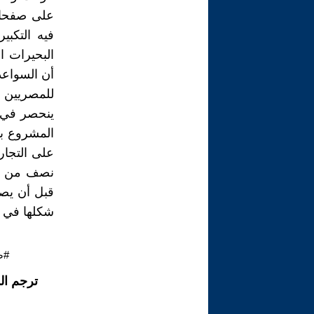
على صفحات 
فيه التكبي
البحيرات ا
أن السواعد 
للمصريين 
ينحصر في 
المشروع بر
على التجار
نصف من اعا
قبل أن يص
شكلها في م
#ص
ترجم ال