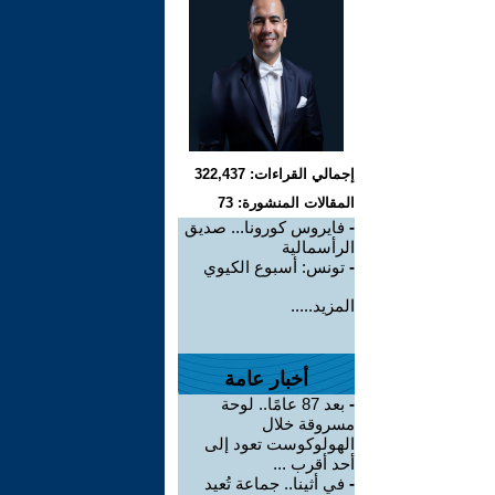
إجمالي القراءات: 322,437
المقالات المنشورة: 73
-
فايروس كورونا... صديق
الرأسمالية
-
تونس: أسبوع الكيوي
المزيد.....
أخبار عامة
-
بعد 87 عامًا.. لوحة
مسروقة خلال
الهولوكوست تعود إلى
أحد أقرب ...
-
في أثينا.. جماعة تُعيد