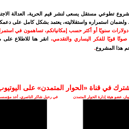
شروع تطوعي مستقل يسعى لنشر قيم الحرية، العدالة الاجتم
. ولضمان استمراره واستقلاليته، يعتمد بشكل كامل على دعمك
دعمكم بمبلغ 10 دولارات سنويًا أو أكثر حسب إمكانياتكم، تساهمون في استم
وتًا قويًا للفكر اليساري والتقدمي
،
انقر هنا للاطلاع على 
م هذا المشروع
.
شترك في قناة «الحوار المتمدن» على اليوتيوب
ز، عضو هيئة إدارة الحوار المتمدن
في رحيل شاكر الناصري، أحد مؤسسي 