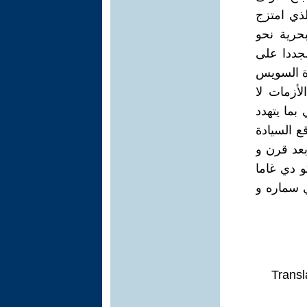
لذي امتزج
بحرية نحو
مجددا على
اة السويس
أزمات لا
ما يتهدد
ع السيادة
بعد قرن و
و دي غاما
 سماره و
Transl