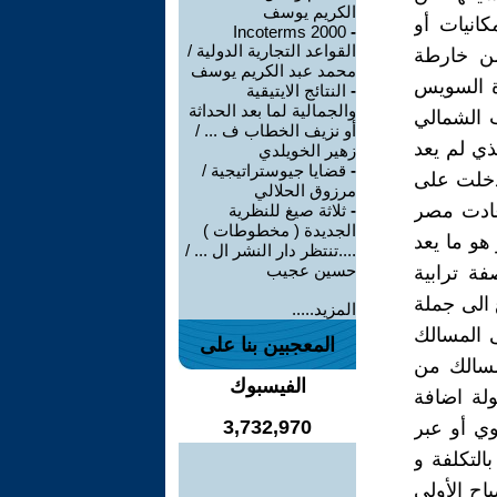
الكريم يوسف
كانيات أو
Incoterms 2000
-
القواعد التجارية الدولية /
من خارطة
محمد عبد الكريم يوسف
ة السويس
-
النتائج الايتيقية
والجمالية لما بعد الحداثة
ب الشمالي
أو نزيف الخطاب ف ... /
ذي لم يعد
زهير الخويلدي
-
قضايا جيوستراتيجية /
 دخلت على
مرزوق الحلالي
عادت مصر
-
ثلاثة صيغ للنظرية
الجديدة ( مخطوطات )
هو ما يعد
....تنتظر دار النشر ال ... /
حسين عجيب
ة ترابية
 الى جملة
المزيد.....
ى المسالك
المعجبين بنا على
لمسالك من
الفيسبوك
ولة اضافة
3,732,970
ي أو عبر
التكلفة و
اح الأولى