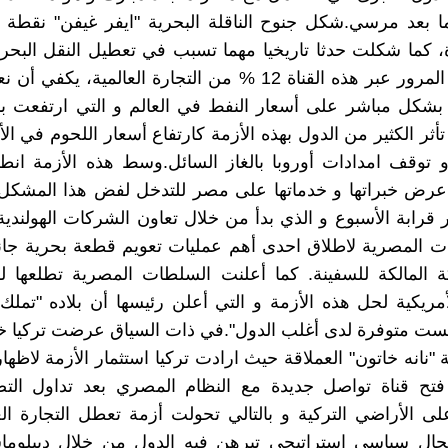
 بعد مرسي.شكل جنوح الناقلة البحرية "ايفر غيفن" نقطة 
اة، كما شكلت حدثا تاريخيا مهما تسبب في تعطيل النقل البحر
حيث يأمن المرور عبر هذه القناة 12 % من التجارة العالمية، يكف
أثر الكثير من الدول بهذه الأزمة كارتفاع أسعار اللحوم في الأ
و توقف امدادات أوروبا بالغاز السائل.وسط هذه الأزمة ان
عرض خبراتها و خدماتها على مصر للتدخل لفض هذا المشكل 
قرابة الأسبوع و الذي بدأ من خلال تعاون الشركات الهولندية و 
ت المصرية لاطلاق احدى أهم عمليات تعويم قطعة بحرية جان
 المالكة للسفينة. كما أعلنت السلطات المصرية تطلعها لل
لأمريكية لحل هذه الأزمة و التي أعلن رئيسها أن بلاده "تمل
يست متوفرة لدى أغلب الدول".في ذات السياق عرضت تركيا خ
"نانه خاتون" العملاقة حيث ارادت تركيا استثمار الأزمة لاظهار 
 فتح قناة تواصل جديدة مع النظام المصري بعد تداول الت
ى الأراضي التركية و بالتالي تحولت أزمة تعطل التجارة الع
ل سياسي استراتيجي تبرهن فيه الدول من خلال ديبلوماس