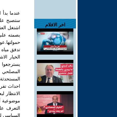
عندما بدأ 
ستصبح علي
اخر الافلام
اشتغل العق
بصمته على 
تدفق مياه 
الخيار الا
يسترجعوا 
المصلحي ا
الانتظار ل
موضوعية أن
التعرف عل
السياسي لل