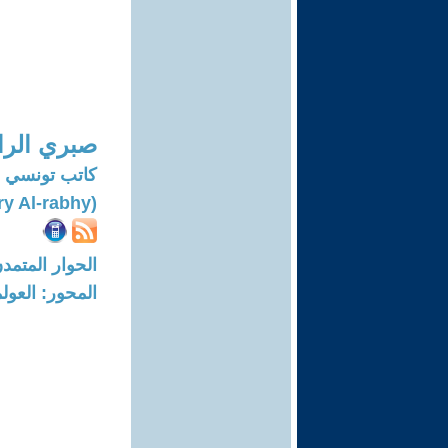
صبري الرا
كاتب تونسي
(Sabry Al-rabhy)
الحوار المتمدن-العدد: 6853 - 21
المحور: العول