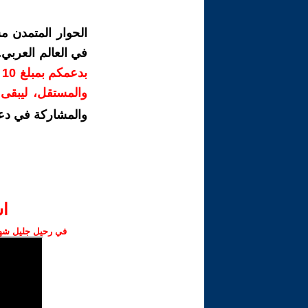
الحوار المتمدن م
في العالم العربي
ب
والمستقل، ليبقى ص
والمشاركة في دع
ا‫
في رحيل جليل شهبا