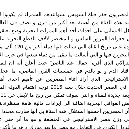
المصريون حفر قناة السويس بسواعدهم السمراء لم يكونوا لي
ه هذه القناة من أهمية بعد أكثر من قرن و نصف في العالم
ل الانساني على احداث أحد أهم الممرات البحرية وضع بعبقري
جغرافيا المرور السلس و المختصر لآلاف القطع البحرية عل
حمولتها.عودة على تاريخ القناة 
البحرين فيها و التي أسالت ما تبقى من دماء شعبها في حرب ال
شتراكي الذي أقره "جمال عبد الناصر" حيث أعلن أنه آن لل
قناة الدم و لو بالدم في خمسينات القرن الماضي، ما عجل 
لاستراتيجي الذي أراد اثناء المصريين عن تأميم احدى أهم
المستحدثة في العصر الحديث.خلال سنة 2015 توجه اهتما
اح
بعض القوافل البحرية اضافة الى ايرادات مالية هامة منتظرة.ل
 المصريين أحسنوا استغلال هذه القناة بل أنها صارت محددا 
ى وزن مصر الاستراتيجي في المنطقة و هو ما أثر حتى عل
دول الكبرى في التعامل مع مصر ما بعد مبارك و هو ما تأكد ف