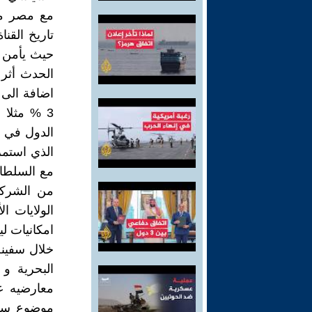
مع مصر ما
تاريخ القن
اضافة الى ت
3 % مثلا 
الدول في 
الذي استمر 
مع السلطا
من الشركة
الولايات ا
امكانيات ل
خلال سفينة 
البحرية و
معارضيه عل
موضوع سجا