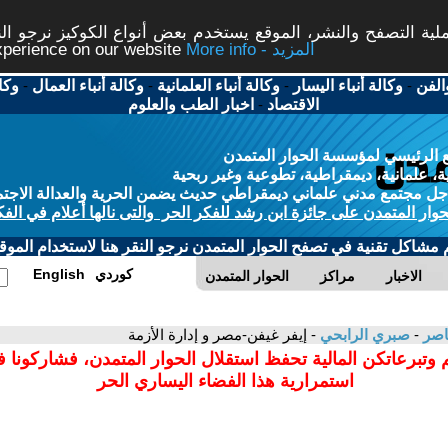
ة التصفح والنشر، الموقع يستخدم بعض أنواع الكوكيز نرجو النق
More info - المزيد
experience on our website
الفن
-
وكالة أنباء اليسار
-
وكالة أنباء العلمانية
-
وكالة أنباء العمال
-
وكا
الاقتصاد
-
اخبار الطب والعلوم
 الرئيسي لمؤسسة الحوار المتمدن
، علمانية، ديمقراطية، تطوعية وغير ربحية
ل مجتمع مدني علماني ديمقراطي حديث يضمن الحرية والعدالة الاجتم
حوار المتمدن على جائزة ابن رشد للفكر الحر والتى نالها أعلام في الفك
م مشاكل تقنية في تصفح الحوار المتمدن نرجو النقر هنا لاستخدام الموقع
كوردي
English
الاخبار
مراكز
الحوار المتمدن
عاصر
-
صبري الرابحي
- إيفر غيفن-مصر و إدارة الأزمة
 وتبرعاتكن المالية تحفظ استقلال الحوار المتمدن، فشاركونا 
استمرارية هذا الفضاء اليساري الحر