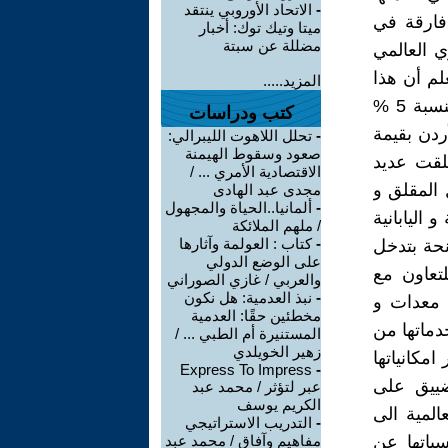
-
الاتحاد الأوروبي ينتقد
فارقة في
ميتا وتيك توك: أخبار
مضللة عن سبتة
ي العالمي
ي أن نعلم أن هذا
المزيد.....
الحدث أثر بشكل مباشر على أسعار النفط في العالم و التي ارتفعت بنسبة 5 %
كتب ودراسات
ردن بقيمة
-
تحلل اللاهوت الليبرالي:
صعود وسقوط الهيمنة
طلقت عديد
الاقتصادية الأمري ... /
المقلق و
مجدى عبد الهادى
-
ألمانيا..الحياة والمجهول
اليابانية
/ ملهم الملائكة
-
كتاب : العولمة وآثارها
حة بتدخل
على الوضع الدولي
تعاون مع
والعربي / غازي الصوراني
-
نبذ العدمية: هل نكون
ك معدات و
مخطئين حقًا: العدمية
دماتها من
المستنيرة أم الطبي ... /
زهير الخويلدي
امكانياتها
Express To Impress
-
ضييق على
عبر لتؤثر / محمد عبد
الكريم يوسف
المية الى
-
التدريب الاستراتيجي
ياتها عن
مفاهيم وآفاق / محمد عبد