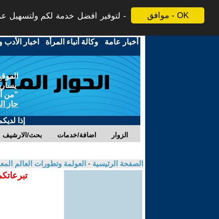
موافق - OK
لتوفير افضل خدمة لكم ولتسهيل عملي
أخبار عامة
-
وكالة أنباء المرأة
-
اخبار الأدب و
الموقع
يسارية
"من أج
حاز ال
إذا لديك
الزوار
اضافة/خدمات
بحث/الارشيف
الصفحة الرئيسية
-
العولمة وتطورات العالم الم
تبرعاتكم