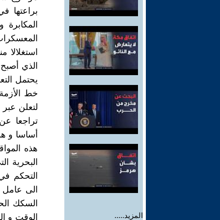
براعتها في
المكابرة 
المعسكرات
استغلالا م
الذي أصبح 
يحتمل التع
خط الأزمة
لتعلن عبر 
تراجعا عن
أساسا و هو
هذه المواق
البحرية ال
التحكم في 
الى عامل 
السكك الحد
المزيد.....
الوقت و ال