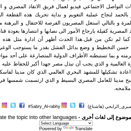
التواصل الاجتماعي فيديو لعمال فريق الانقاذ المصري و ا
ر بالحمد لنجاح عملية التعويم و بداية تحريك هذه القطعة ال
لمرة و بالتالي استغل المصريون الفرصة للاحتفال و البرهنة 
المصرية كفيلة بارجاع الأمور الى نصابها و انتصارها بعودة قن
كما لم تكن من قبل.هذا الحدث أظهر أن ادارة مثل هذه ال
حسن التخطيط و وضع بدائل الفشل بقدر ما يستوجب الوعي ب
مته و بما تستبطنه الأطراف الدولية المتصارعة على أحد مواق
ة العالمية و الذي يجب أن تبذل مصر جهدا أكبر للحفاظ عليه 
دة تشكيلها للمشهد البحري العالمي الذي كان مدينا لفاسك
بح مدينا للعامل المصري البسيط و الذي ارتسمت شمسها في
لامحه.
بري_الرابحي (هاشتاغ)
Sabry_Al-rabhy#
موضوع إلى لغات أخرى -
ate the topic into other languages
Powered by
Translate