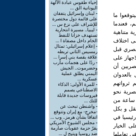
إحياء طقوس عبادة الآلهة
اليونانية الق ...
-
لبنان وإسرائيل يتفقان
توقعوا ما
على قائمة دول مختصرة
، فعندما
للإشراف على نزع س ...
-
ليبيا.. مسيرة انتحارية
ة متناهية
تستهدف خزانا للنفط
ى اختلاف
الخام داخل مصفاة ا ...
-
إعلام إسرائيلي: تمثال
التي سالت فيها دماء أكثر من 120 ألف مصري قبل
رمسيس الثاني تربطه
علاقة بقصة بني إسرا ...
اجهاز على
-
ردًا على هجمات مأرب
مصريين أن
وحضرموت.. الجيش
اليمني يطلق عملية
بالعدوان
عسكرية ...
 ثرواتهم
-
للمرة الأولى: الذكاء
الاصطناعي يصمم
م الدولة المصرية نحو
فيروسات جديدة قابلة
داث تفريعة جديدة للقناة و التي سوف تمكن من ربح ما لايقل عن 11 ساعة من
للتك ...
-
واشنطن تبحث عن
نقل و بكل
-مخرج- مع إيران وتتوقع
رئيسيا في
اتفاقاً بشأن هرمز.. وب ...
-
مجلس الشيوخ الأمريكي
ى الخيار
يقرّ حزمة عقوبات صارمة
ضد روسيا ويتيح ل ...
ي تعاملها