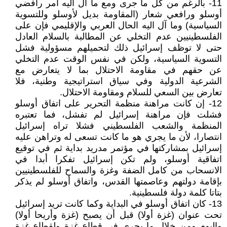
11- بالرغم من كل ما جرى ومع ما آل اليه أمر رافضي
أوسلو ورافعي شعار (المقاومة بديل لأوسلو وللتسوية
السياسية) وما آل اليه الحال العربي والإقليمي فإن على
الفلسطينيين عدم التخلي عن المطالبة بالسلام العادل
حتى لا توظف إسرائيل ذلك لتحميلهم مسؤولية فشل
التسوية السياسية، ولكن في نفس الوقت عدم التخلي
عن حقهم في مقاومة الاحتلال بما لا يتعارض مع
الشرعية الدولية وفي سياق استراتيجية وطنية، فلا
تعارض بين السعي للسلام ومقاومة الاحتلال.
12- إن كانت مراهنة منظمة التحرير على اتفاق أوسلو
فشلت فإن مراهنة إسرائيل لم تفشل، فما تعتبره
المنظمة والشعب الفلسطيني فشلا تراه إسرائيل
انتصارا، لأن ما يجري هو ما كانت تسعى له وتراهن عليه
إسرائيل بمشاركتها في مؤتمر مدريد بداية ثم في توقيع
اتفاقية أوسلو، ولم تكن إسرائيل تفكرا أبدا في
الانسحاب من كامل الضفة وغزة والسماح للفلسطينيين
بإقامة دولتهم وعاصمتها القدس، واتفاق أوسلو لم يذكر
بتاتا كلمة دولة فلسطينية.
13- كان اتفاق أوسلو في البداية وكما كانت تريد إسرائيل
تحت عنوان (غزة أولا) قبل أن يصبح (غزة وأريحا أولا)
واليوم ومن خلال ما يجري في قطاع غزة ولقطاع غزة