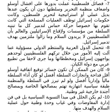
7- فصائل فلسطينية عملت بدورها على افشال أوسلو
واضعاف منظمة التحرير وسلطتها دون أن يكون عندها
بديل عملي أو استراتيجية لتحرير فلسطين، وكانت
حكومات إسرائيل توظف العمليات المسلحة التي كانت
تقوم بها خصوصاً حركة حماس لتدمير كل ما تبنيه
السلطة من مؤسسات ولإقناع الإسرائيليين والعالم بأن
الفلسطينيين لا يريدون السلام وما زالوا ملتزمين بهدف
تدمير إسرائيل.
8- تتحمل الدول العربية والمنتظم الدولي مسؤولية عما
آلت إليه الأمور من خلال تركهم الفلسطينيين لوحدهم
يواجهون إسرائيل ومخططاتها وما جرى لاحقا من تطبيع
عربي مع دولة الكيان.
9- كان من الممكن أن تكون خسائر توقيع اتفاقية أوسلو
أقل فداحة وانجازات السلطة أفضل لو كان أداء السلطة
مالياً وإدارياً أفضل ولو لم تبرز في السلطة والمنظمة
طبقة سياسية انتهازية تهتم بمصالحها الخاصة وبمصالح
أجندة خارجية غير وطنية.
10- لم يكن الخلل في مبدأ التسوية السياسية بل في فن
إدارة المفاوضات وفي غياب وحدة وطنية حول عملية
السلام والهدف منها.