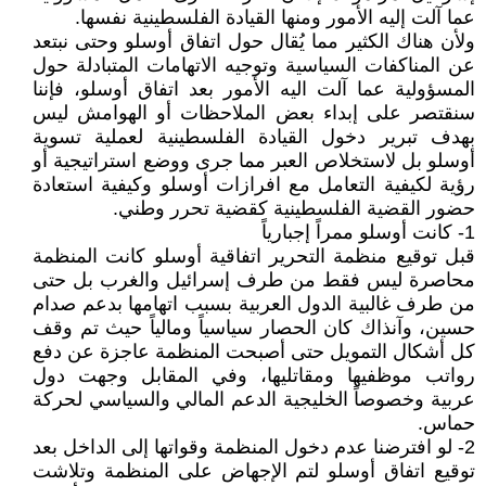
عما آلت إليه الأمور ومنها القيادة الفلسطينية نفسها.
ولأن هناك الكثير مما يُقال حول اتفاق أوسلو وحتى نبتعد
عن المناكفات السياسية وتوجيه الاتهامات المتبادلة حول
المسؤولية عما آلت اليه الأمور بعد اتفاق أوسلو، فإننا
سنقتصر على إبداء بعض الملاحظات أو الهوامش ليس
بهدف تبرير دخول القيادة الفلسطينية لعملية تسوية
أوسلو بل لاستخلاص العبر مما جرى ووضع استراتيجية أو
رؤية لكيفية التعامل مع افرازات أوسلو وكيفية استعادة
حضور القضية الفلسطينية كقضية تحرر وطني.
1- كانت أوسلو ممراً إجبارياً
قبل توقيع منظمة التحرير اتفاقية أوسلو كانت المنظمة
محاصرة ليس فقط من طرف إسرائيل والغرب بل حتى
من طرف غالبية الدول العربية بسبب اتهامها بدعم صدام
حسين، وآنذاك كان الحصار سياسياً ومالياً حيث تم وقف
كل أشكال التمويل حتى أصبحت المنظمة عاجزة عن دفع
رواتب موظفيها ومقاتليها، وفي المقابل وجهت دول
عربية وخصوصاً الخليجية الدعم المالي والسياسي لحركة
حماس.
2- لو افترضنا عدم دخول المنظمة وقواتها إلى الداخل بعد
توقيع اتفاق أوسلو لتم الإجهاض على المنظمة وتلاشت