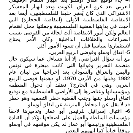
4- جاء توقيع اتفاق أوسلو بعد انهيار النظام الإقليمي
العربي بعد غزو العراق للكويت وبعد انهيار المعسكر
الاشتراكي الذي كان يُعتبر حليفا للفلسطينيين، أيضا بعد
الانتفاضة الفلسطينية الأولى (انتفاضة الحجارة) التي
أحيت في بدايتها القضية الفلسطينية وجعلتها محل اهتمام
العالم ولكن أمور الانتفاضة آلت لحالة من الفوضى بسبب
الصراعات والخلافات الداخلية وكان الأمر يحتاج
لاستثمارها سياسيا قبل أن تسوء الأمور أكثر.
5- اتفاق أوسلو وفوضى الربيع العربي.
مع أنه سؤال افتراضي، إلا أننا نتساءل عما سيكون حال
منظمة التحرير وقواتها التي كانت مبعثرة في تونس
واليمن والعراق والسودان بعد إخراجها من لبنان عام
1982 وقبلها من الأردن 1970، لو دهمتها فوضى الربيع
العربي وهي في الخارج؟ نعتقد أن دخول المنظمة
ومؤسساتها وعناصرها إلى الأراضي الفلسطينية مع توقيع
اتفاق أوسلو جنبها وجنب القضية خطر التصفية وهو خطر
قد لا يقل عن المخاطر المترتبة عن اتفاق أوسلو.
6- اغتيال إسرائيل للرئيس أبو عمار وتدميرها لاحقاً
مؤسسات السلطة والعمل على اضعافها يؤكد أن القيادة
الفلسطينية ورئيسها أبو عمار لم يكن موقفهم في أوسلو
موقفاً خيانياً كما اتهمهم البعض.