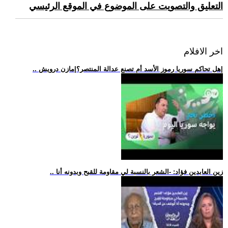
التعليق والتصويت على الموضوع في الموقع الرئيسي
اخر الافلام
.. هل تحاكم سوريا رموز الأسد أم تصنع عدالة المنتصر؟|مازن درويش|
.. زين العابدين فؤاد: -الشعر بالنسبة لي مقاومة للقبح وبدونه أنا