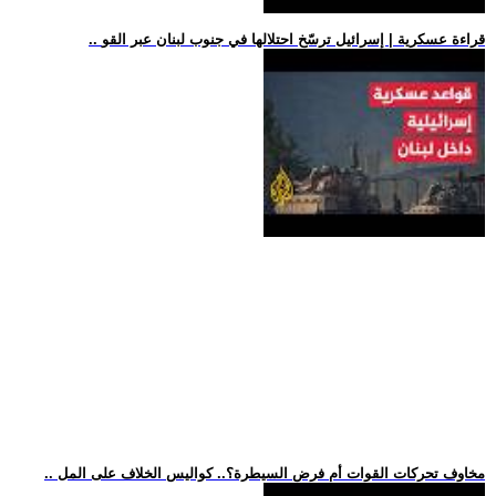
.. قراءة عسكرية | إسرائيل ترسّخ احتلالها في جنوب لبنان عبر القو
.. مخاوف تحركات القوات أم فرض السيطرة؟.. كواليس الخلاف على المل