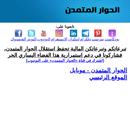
تابعونا على:
بودكاست
بنترست
تيلكرام
لينكدإن
الانستغرام
اليوتيوب
التويتر
الفيسبوك
تبرعاتكم وتبرعاتكن المالية تحفظ استقلال الحوار المتمدن،
فشاركونا في دعم استمرارية هذا الفضاء اليساري الحر
[اشترك في قناة ‫«الحوار المتمدن» على اليوتيوب]
الحوار المتمدن - موبايل
الموقع الرئيسي