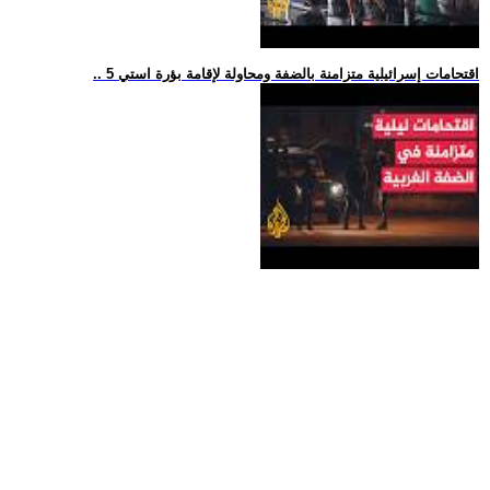
.. 5 اقتحامات إسرائيلية متزامنة بالضفة ومحاولة لإقامة بؤرة استي