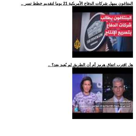
.. البنتاغون يمهل شركات الدفاع الأمريكية 21 يوما لتقديم خطط تسر
.. هل اقترب اتفاق هرمز أم أن الطريق لم يُعبد بعد؟