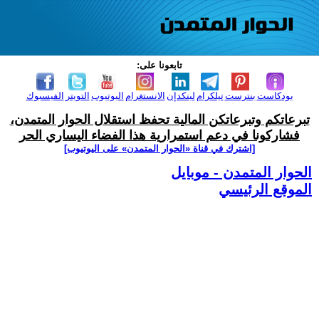
تابعونا على:
بودكاست
بنترست
تيلكرام
لينكدإن
الانستغرام
اليوتيوب
التويتر
الفيسبوك
تبرعاتكم وتبرعاتكن المالية تحفظ استقلال الحوار المتمدن،
فشاركونا في دعم استمرارية هذا الفضاء اليساري الحر
[اشترك في قناة ‫«الحوار المتمدن» على اليوتيوب]
الحوار المتمدن - موبايل
الموقع الرئيسي