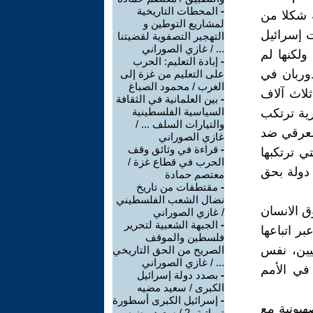
-
المحطات التاريخية
ة شكلا من
لمشاريع التوطين و
لقرار عام 1992 عندما وعدت إسرائيل
التهجير التصفوية لقضيتنا
... / غازي الصوراني
ولكنها لم
-
إبادة التعليم: الحرب
دوربان في
على التعليم من غزة إلى
الغرب / محمود الصباغ
سم ثلاث آلاف
-
بين العلمانية في الثقافة
السياسية الفلسطينية
رية ترتكب
والتيارات السلف ... /
العرقي ضد
غازي الصوراني
-
قراءة في وثائق وقف
ي ترتكبها
الحرب في قطاع غزة /
 دولة بحق
معتصم حمادة
-
مقتطفات من تاريخ
نضال الشعب الفلسطيني
وق الانسان
/ غازي الصوراني
-
الجبهة الشعبية لتحرير
ر اتباعها
فلسطين والموقف
يين، نفس
الصريح من الحق التاريخي
... / غازي الصوراني
في الأمم
-
بصدد دولة إسرائيل
الكبرى / سعيد مضيه
-
إسرائيل الكبرى أسطورة
هيونية مع
توراتية -2 / سعيد مضيه