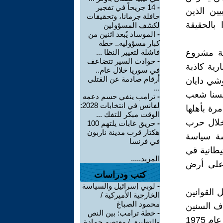
-
14 جريحاً في تفجير
ين الذين
حافلة جرمانا، وتحقيقات
بالحقيقة
لكشف المسؤولين
-
الموساد يُبعد اثنين من
كبار مسؤوليه.. خطة
مة مشروع
فاشلة لتغيير النظا ...
-
حوادث السير تتضاعف
ية كاذبة
في سوريا خلال عام..
أرقام صادمة عن القتلى
شي دايان
...
نعتبر أنفسنا شعب
-
ترامب ينفي حسم دعمه
لفانس في انتخابات 2028:
رة بأهلها
الوقت مبكر للتفك ...
خلال حرب
-
حريق غابات يلتهم 100
هكتار قرب مدينة ناربون
مارسة سياسة
في فرنسا
يطانية قي
المزيد.....
نصفهم على أرض
كتب ودراسات
-
لوبي إسرائيل والسياسة
 القوانين
الخارجية الأميركية /
محمود الصباغ
ف السنين
-
خطة ترامب: بين النص
لإحلال شعب آخر مجلوب من بقاع العالم. وهذا ما تلمسه المنتظم الدولي عام 1975
والتطبيق / معتصم حمادة