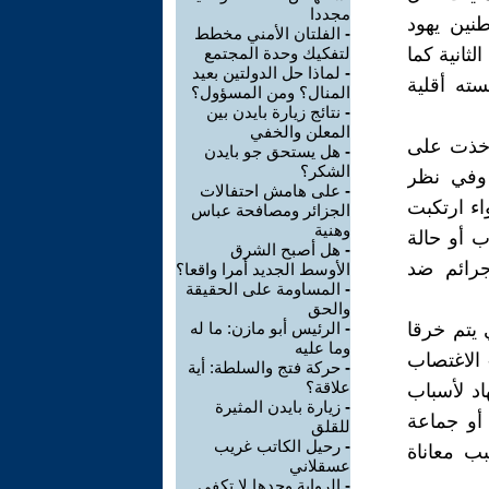
مجددا
نين يهود
-
الفلتان الأمني مخطط
لثانية كما
لتفكيك وحدة المجتمع
-
لماذا حل الدولتين بعيد
ته أقلية
المنال؟ ومن المسؤول؟
-
نتائج زيارة بايدن بين
المعلن والخفي
ي أخذت على
-
هل يستحق جو بايدن
الشكر؟
 وفي نظر
-
على هامش احتفالات
اء ارتكبت
الجزائر ومصافحة عباس
وهنية
ب أو حالة
-
هل أصبح الشرق
جرائم ضد
الأوسط الجديد أمرا واقعا؟
-
المساومة على الحقيقة
والحق
أو السجن الذي يتم خرقا
-
الرئيس أبو مازن: ما له
وما عليه
د القانون الدولي أو خرقا للمبادئ القانونية الأساسية 6- التعذيب 7- الاغتصاب
-
حركة فتج والسلطة: أية
علاقة؟
كراه على ممارسة البغاء 8- الاضطهاد لأسباب
-
زيارة بايدن المثيرة
 أو جماعة
للقلق
-
رحيل الكاتب غريب
تي تسبب معاناة
عسقلاني
-
الرواية وحدها لا تكفي