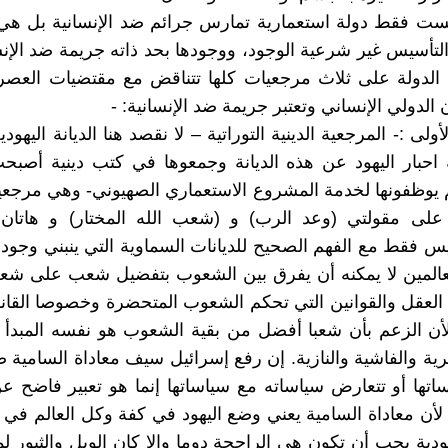
يست فقط دولة استعمارية تمارس جرائم ضد الإنسانية بل ه
لتأسيس غير شرعية الوجود، ووجودها بحد ذاته جريمة ضد الإنس
الدولة على ثلاث مرجعيات كلها تتناقض مع مقتضيات العصر
 الدولي الإنساني وتعتبر جريمة ضد الإنسانية: -
أولى :- المرجعية الدينية التوراتية – لا نقصد هنا الديانة اليهودي
 احبار اليهود عن هذه الديانة وجمعوها في كتب دينية أصب
لم يوظفونها لخدمة المشروع الاستعماري الصهيوني- وهي مرجع
 على مقولتي (وعد الرب) و (شعب الله المختار) و هاتان ا
يس فقط مع الفهم الصحيح للديانات السماوية التي ينبني وجود
لعالمين لا يمكنه أن يفرق بين الشعوب بتفضيل شعب على شع
العقل والقوانين التي تحكم الشعوب المتحضرة وخصوصا القان
لأن الزعم بأن شعبا أفضل من بقية الشعوب هو نفسه المبدأ 
رية والفاشية والنازية. إن رفع إسرائيل سيف معاداة السامية
ساتها أو تتعارض سياساته مع سياساتها إنما هو تعبير فاضح 
 لأن معاداة السامية يعني وضع اليهود في كفة وكل العالم في
هودية يجب أن تكون هي الراجحة دوما وإلا كان الويل والثبور 