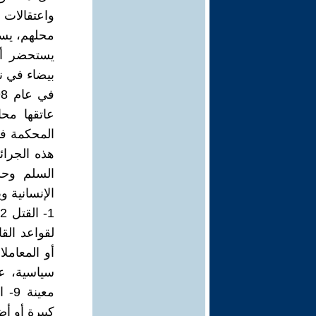
واعتقالات
محلهم، يستح
يستحضر أي
بيضاء في نف
عاتقها مح
المحكمة فإ
هذه الجرائ
السلم وحس
الإنسانية 
سياسية، عن
كبيرة أو أ