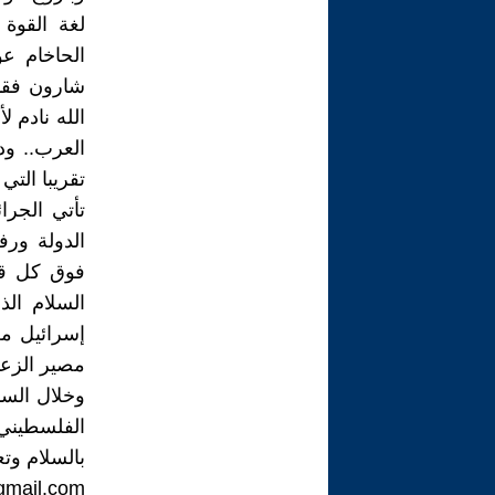
لغة القوة 
الحاخام ع
شارون فقد
الله نادم 
العرب.. ود
تقريبا التي
تأتي الجرا
الدولة ورف
فوق كل قان
السلام الذ
إسرائيل من
مصير الزعما
وخلال السن
الفلسطيني
بالسلام وت
gmail.com