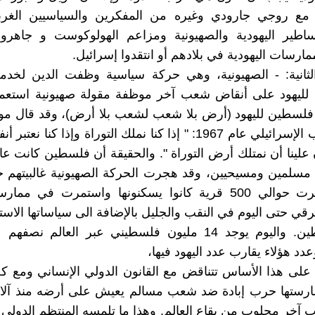
ع روجي جارودي وغيره من المفكرين والسياسيين الغربي
ساطير اليهودية والصهيونية ومزاعم الهولوكوست و جاهروا 
ممارسات اليهودية في بلادهم أو انتقدوا إسرائيل.
الثانية: - الصهيونية، وهي حركة سياسية وظفت الدين لخد
 لليهود على أنقاض شعب آخر موظفة مقولة صهيونية استعمار
 فلسطين لليهود (أرض بلا شعب لشعب بلا أرض)، وقد قال مو
وزير الحرب الإسرائيلي عام 1967: " إذا كنا نملك التوراة وإذا كنا 
 علينا أن نمتلك أرض التوراة ". والحقيقة أن فلسطين كانت عام
مسلمين ومسيحيين، وقد هجرت الحركة الصهيونية غالبيتهم 
1948 ودمرت حوالي 500 قرية كانوا يسكنونها واستمرت في م
رقي حتى اليوم في النقب والجليل بالإضافة الى سياساتها الاست
بقية فلسطين. واليوم يوجد 14 مليون فلسطيني عبر العالم 
د هؤلاء يقارب عدد اليهود فيها،
 على هذا الأساس تتناقض مع القانون الدولي الإنساني ومع كل
ممارستها حرب إبادة ضد شعب مسالم يعيش على أرضه منذ آلا