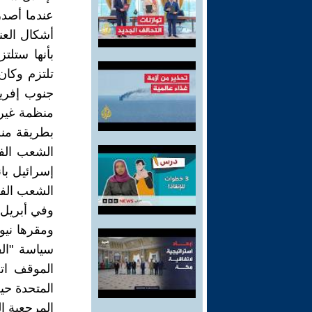
عندما أصدر
بأنها ستلت
تلتزم وكان
منظمة غير 
بطريقة منظ
الشعب الفل
إسرائيل با
الشعب الف
ومقرها نيوي
سياسة "ال
الموقف ات
المتحدة حيث
المرجعية ا