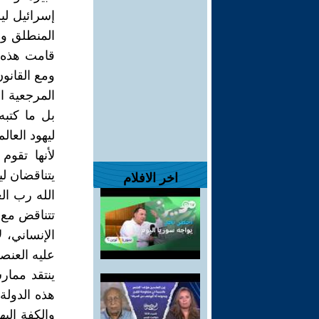
إسرائيل ل
المنطلق وا
قامت هذه 
ومع القانون
المرجعية ال
بل ما كتبه
ليهود العا
لأنها تقوم
يتناقضان ل
اخر الافلام
الله رب ا
تتناقض مع 
الإنساني، 
عليه العنص
ينتقد ممار
هذه الدولة
والكفة الي