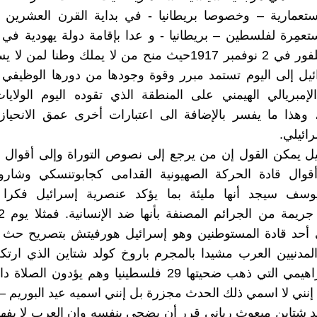
ستعمارية – وخصوصا بريطانيا - في بداية القرن العشرين ل
ستعمِرة لفلسطين – بريطانيا - و عدا بإقامة دولة يهودية ف
وهو وعد بلفور في 2 نوفمبر 1917حيث منح من لا يملك وطنا لم
ئيل إلى اليوم تستمد مبرر وقوة وجودها من دورها الوظيفي
إمبريالي الهيمني على المنطقة الذي تقوده اليوم الولايا
، وهذا ما يفسر بالإضافة الى اعتبارات أخرى عمق الانحياز
رائيلي.
ل يمكن القول إن من يرجع إلى نصوص التوراة وإلى أقوال ا
أقوال قادة الحركة الصهيونية القدامى كجابوتنسكي وشارون
يوسف سيجد أنها مليئة بما يؤكد عنصرية إسرائيل فكرا
أدلى أحد قادة المستوطنين وهو إسرائيل هورفيتش بتصريح حث ف
لمدنيين العرب مشيدا بالمجرم باروخ كولد شتاين الذي ارت
الحرم الإبراهيمي التي ذهب ضحيتها 29 فلسطينيا وهم يؤدون 
إنني لا اسمي ذلك الحدث مجزرة بل إنني اسميه عيد البوريم –
د شتاين مبعوث رباني قرر أن يضحي بنفسه وان العرب لا يف