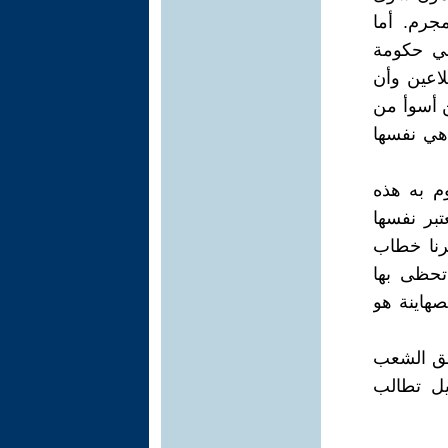
مجرم. أما
في حكومة
اعين وأن
ن أسوأ من
هي نفسها
وم به هذه
تبر نفسها
غرنا خطاب
 تحظى بها
صهاينة هو
بحق الشعب
يل تطالب