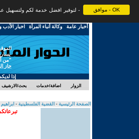
موافق - OK
لتوفير افضل خدمة لكم ولتسهيل عملي
أخبار عامة
-
وكالة أنباء المرأة
-
اخبار الأدب و
الموقع
يسارية
"من أج
حاز ال
إذا لديك
الزوار
اضافة/خدمات
بحث/الارشيف
الصفحة الرئيسية
-
القضية الفلسطينية
-
ابراهيم
تبرعاتكم