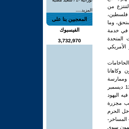
تنتزع من
المزيد.....
ي فلسطين،
المعجبين بنا على
ن لا يستحق، وما
الفيسبوك
 في خدمة
ت المتحدة
3,732,970
 الأمريكي
لحاخامات
 وكاهانا
 وممارسة
والعنصرية جريمة من الجرائم المصنفة بأنها ضد الإنسانية. فمثلا يوم 12 ديسمبر
يه اليهود
كب مجزرة
الصلاة داخل الحرم
 المساخر-
همون سوى