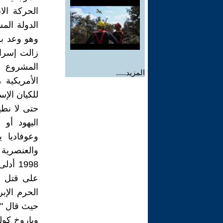
الحركة الا
الدولة الم
زالت إسرا
المشروع ال
المزيد.....
الأمريكية 
للكيان الإس
حتى لا نطي
اليهود أو 
وعوفاديا 
1998 
على قتل ا
حيث قال " 
وباروخ كول