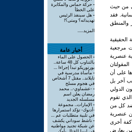
-
حركة حماس والمكابرة
ي من حيث
على الخطأ
انية. فقد
-
هل سينفذ الرئيس
تهديداته؟ ومتى؟!
 والمنطق
المزيد.....
ة الحقيقية
حت مرجعية
أخبار عامة
ية عنصرية
-
الحصول على الماء
بالتناوب كل 48 ساعة..
لمقولتان
بورتوريكو تبدأ إجراءا ...
ها على أن
-
مأساة مدرسية في
تايلاند.. مقتل 7 أشخاص
ب آخر بل
في هجوم مسلح
ون الدولي
-
-عشماوي-.. محمد
رمضان يعلن اسم
الذي تقوم
مسلسله الجديد
-
الإمارات.. مجموعة
 ضد كل من
-أدنوك- تؤكد استمرارها
عن عنصرية
في تلبية متطلبات عم ...
-
ناشط سوداني يكشف
 كفة أخرى
عن شبكة تجنيد مواطنيه
لمن يعارض
في ليبيا للقتال بأوكر ...