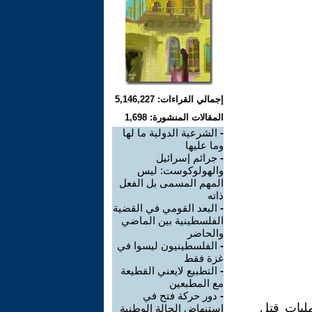
إجمالي القراءات: 5,146,227
المقالات المنشورة: 1,698
-
الشرعية الدولية ما لها
وما عليها
-
جرائم إسرائيل
والهولوكوست: ليس
المهم المسمى بل الفعل
ذاته
-
البعد القومي في القضية
الفلسطينية بين الماضي
والحاضر
-
الفلسطينيون ليسوا في
غزة فقط
-
التطبيع لايعني القطيعة
مع المطبعين
-
دور حركة فتح في
ليات قتل
استنهاض الحالة الوطنية