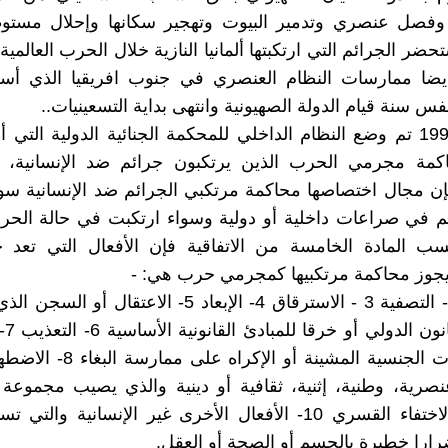
 وفصل عنصري وتدمير البيوت وتهجير سكانها وإحلال مستوط
ضر الجرائم التي ارتكبتها ألمانيا النازية خلال الحرب العالمية ا
ضا ممارسات النظام العنصري في جنوب افريقيا الذي أسس
س سنة قيام الدولة الصهيونية وانتهى بداية التسعينيات..
في عام 1998 تم وضع النظام الداخلي للمحكمة الجنائية الدولية الت
اكمة مجرمي الحرب الذين يرتكبون جرائم ضد الإنسانية،
ن مجال اختصاصها محاكمة مرتكبي الجرائم ضد الإنسانية سو
م في صراعات داخلية أو دولية وسواء ارتكبت في حالة الحر
ب المادة الخامسة من الاتفاقية فإن الأفعال التي تعد 
ويجوز محاكمة مرتكبيها كمجرمي حرب هي: -
1- القتل 2- التصفية 3 - الاسترقاق 4- الإبعاد 5- الاعتقال 
لقواع
أو المعاملات الجنسية المشينة أو الإ
صرية، وطنية، إثنية، ثقافية أو دينية والذي يصيب مجموعة
معينة 9- الاختفاء القسري 10- الأفعال الأخرى غير الإنسانية وال
ضرارا خطيرة بالجسم أو الصحة أو العقل.