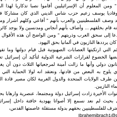
" ومن المعلوم أن الإسرائيليين أقاموا نصبا تذكاريا لهذا ال
وفاديا يوسف زعيم حزب شاس الديني الذي كان مشاركا 
 وصف الفلسطينيين والعرب بأنهم " أفاعي وكلهم أشرار ومل
لأنه قام بخلقهم ... وأضاف بأنهم أنجاس ومدنسين ولا يوجد كائ
عا إلى سحق العرب وذريتهم " ومن الواضح أن هذه الأقوال 
 كان يرددها النازيون في ألمانيا بحق اليهود.
ئم التي ارتكبتها العصابات الصهيونية قبل قيام دولتها وما تق
ضها الخضوع لقرارات الشرعية الدولية لتأكيد أن إسرائيل تع
ون دولي وأنها ما زالت أمينة لمرجعياتها الثلاث دون أن ي
ي يلوح به البعض من قادتها، ونعتقد انه لولا الحماية التي
 طرف الولايات المتحدة والدول الغربية لكان مصير قادة ال
ء النازيين.
وات الأخيرة زادت إسرائيل دولة ومجتمعا، عنصرية وارهابا 
 بحيث لم نعد نسمع إلا أصواتا يهودية خافتة داخل إسرائ
عترف للفلسطينيين بحقهم بدولة مستقلة عاصمتها القدس،
Ibrahemibrach1@