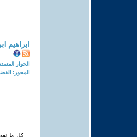
ابراهيم اب
الحوار المتمدن-العدد: 7361 - 2
المحور: القضي
كل ما تقو