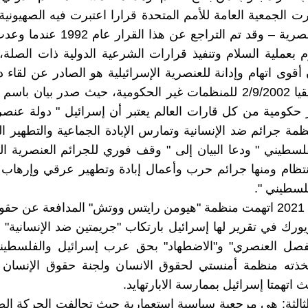
ت الجمعية العامة للأمم المتحدة قرارا اعتبرت فيه الصهيوني
أشكال العنصرية – وقد تم التراجع عن هذا ا
زم بعملية السلام وتنفيذ قرارات الشرعية الدولية ذات الصلة، 
 أقوى اتهام وإدانة للعنصرية الإسرائيلية هو الصادر عن لقاء 
جنوب إفريقيا 2/9/2002 للمنظمات غير الحكومية، حيث صدر بيان با
حكومية من كل قارات العالم يعتبر أن إسرائيل " دولة عنص
مة جرائم ضد الإنسانية وتمارس الإبادة الجماعية والتطهير 
سطيني " ودعا البيان إلى " وقف فوري للجرائم العنصرية الت
نتظام ومنها جرائم حرب وأعمال إبادة وتطهير عرقي وإرهاب
لسطيني ".
وفي أبريل 2021 اتهمت منظمة "هيومن رايتس ووتش" المدافعة عن حق
ورك في تقرير لها إسرائيل بارتكاب "جريمتين ضد الإنسانية" عب
فصل العنصري" و"الاضطهاد" بحق عرب إسرائيل والفلسطين
خذته منظمة أمنستي لحقوق الانسان ولجنة حقوق الإنسان 
 اتهمتا إسرائيل بممارسة الابارتهايد.
لثالثة: هي مرجعية سياسية استعمارية حيث تحالفت الحركة الص