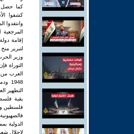
كما حصل م
كشفوا الأ
وانتقدوا ال
المرجعية 
إقامة دولة
لتبرير منح
التوراة فإن
العرب من 
التطهير الع
فلسطين وعد
فالصهيونية
الدولية ب