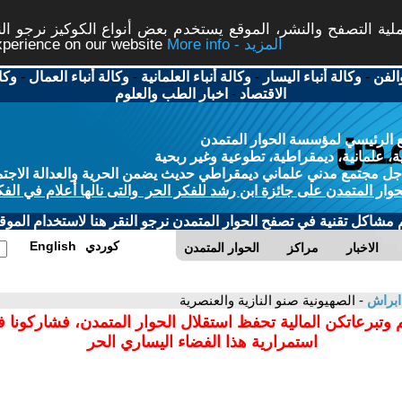
ة التصفح والنشر، الموقع يستخدم بعض أنواع الكوكيز نرجو النق
More info - المزيد
experience on our website
الفن
-
وكالة أنباء اليسار
-
وكالة أنباء العلمانية
-
وكالة أنباء العمال
-
وكا
الاقتصاد
-
اخبار الطب والعلوم
 الرئيسي لمؤسسة الحوار المتمدن
، علمانية، ديمقراطية، تطوعية وغير ربحية
ل مجتمع مدني علماني ديمقراطي حديث يضمن الحرية والعدالة الاجتم
حوار المتمدن على جائزة ابن رشد للفكر الحر والتى نالها أعلام في الفك
م مشاكل تقنية في تصفح الحوار المتمدن نرجو النقر هنا لاستخدام الموقع
كوردي
English
الاخبار
مراكز
الحوار المتمدن
 ابراش
- الصهيونية صنو النازية والعنصرية
 وتبرعاتكن المالية تحفظ استقلال الحوار المتمدن، فشاركونا 
استمرارية هذا الفضاء اليساري الحر