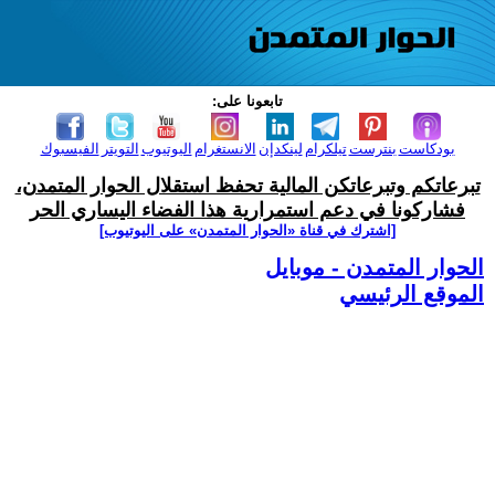
تابعونا على:
بودكاست
بنترست
تيلكرام
لينكدإن
الانستغرام
اليوتيوب
التويتر
الفيسبوك
تبرعاتكم وتبرعاتكن المالية تحفظ استقلال الحوار المتمدن،
فشاركونا في دعم استمرارية هذا الفضاء اليساري الحر
[اشترك في قناة ‫«الحوار المتمدن» على اليوتيوب]
الحوار المتمدن - موبايل
الموقع الرئيسي