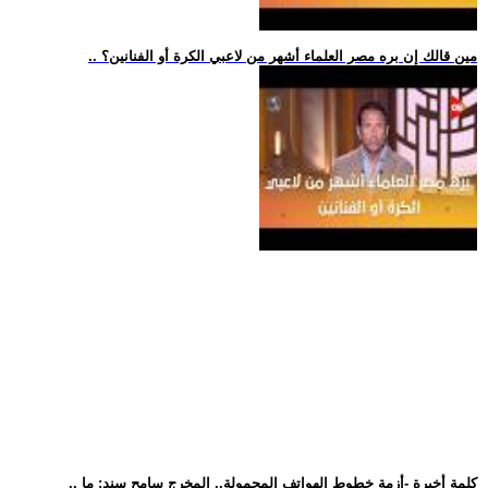
.. مين قالك إن بره مصر العلماء أشهر من لاعبي الكرة أو الفنانين؟
.. كلمة أخيرة -أزمة خطوط الهواتف المحمولة.. المخرج سامح سند: ما