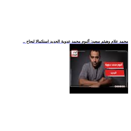
.. محمد علام وهيثم سعيد: ألبوم محمد عدوية الجديد استكمالا لنجاح