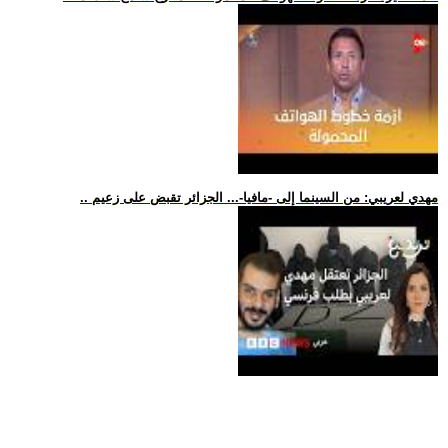
.. مهدي لعريبي: من السينما إلى -مافيا-... الجزائر تقبض على زعيم