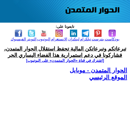
تابعونا على:
بودكاست
بنترست
تيلكرام
لينكدإن
الانستغرام
اليوتيوب
التويتر
الفيسبوك
تبرعاتكم وتبرعاتكن المالية تحفظ استقلال الحوار المتمدن،
فشاركونا في دعم استمرارية هذا الفضاء اليساري الحر
[اشترك في قناة ‫«الحوار المتمدن» على اليوتيوب]
الحوار المتمدن - موبايل
الموقع الرئيسي