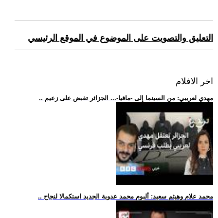
التعليق والتصويت على الموضوع في الموقع الرئيسي
اخر الافلام
.. مهدي لعريبي: من السينما إلى -مافيا-... الجزائر تقبض على زعيم
.. محمد علام وهيثم سعيد: ألبوم محمد عدوية الجديد استكمالا لنجاح