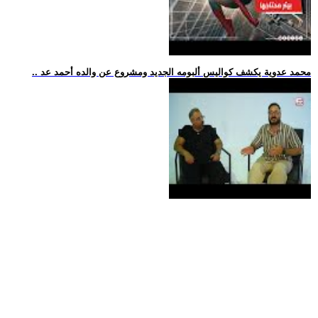
.. محمد عدوية يكشف كواليس ألبومه الجديد ومشروع عن والده أحمد عد