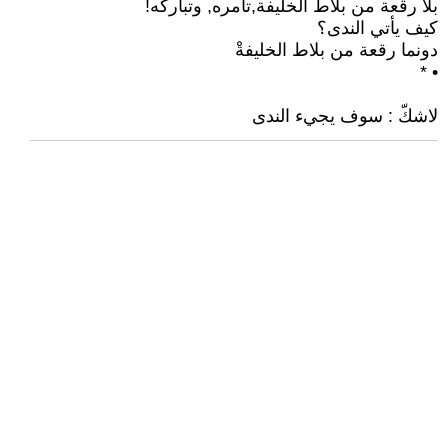
بلا رقعة من بلاط الخليفة,تأمره, وتباركه!
كيف يأتي الندى؟
دونما رقعة من بلاط الخليفةْ
• *
لاشكّ : سوف يجيء الندى