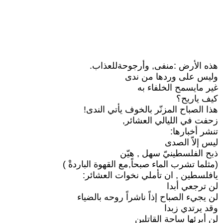
هذه الأرض :منفى, وأرجوحةللعذاب.
وليس على وردها من ندى
غير مايسمح الخلفاء به
كيف ياريح؟
هذا الصباح المزنّر بالخوف يأتي الندى!
زحفت في الليالي العشائر,
تنشر أخبارها:
ليس إلاّ الصدى
ذبح الفلسطينيّ سهل , هيّن
(مثلما تشرب الماء صبحاً,مع القهوة الباردةْ )
يافلسطين , ان تأملي نخوات العشائر:
لن ترجعي أبدا
لن يجيء الصباح إذاً ناشراً روحه بالضياء
وقد يرتدي زبدا
لن أبرئها ساحة القاتلين