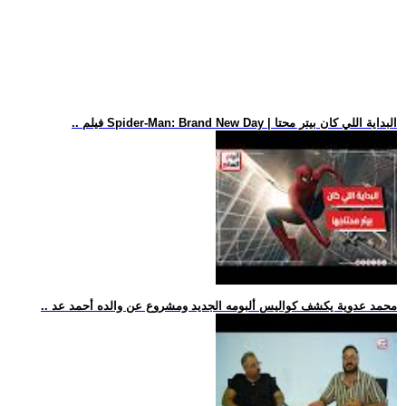
.. فيلم Spider-Man: Brand New Day | البداية اللي كان بيتر محتا
.. محمد عدوية يكشف كواليس ألبومه الجديد ومشروع عن والده أحمد عد