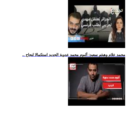
.. محمد علام وهيثم سعيد: ألبوم محمد عدوية الجديد استكمالا لنجاح