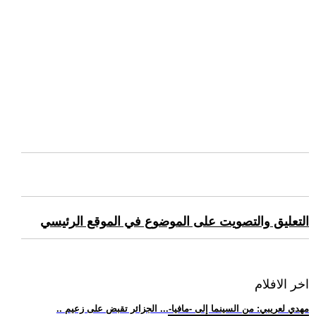
التعليق والتصويت على الموضوع في الموقع الرئيسي
اخر الافلام
.. مهدي لعريبي: من السينما إلى -مافيا-... الجزائر تقبض على زعيم