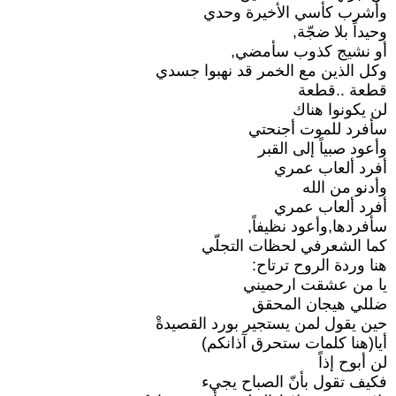
وأشرب كأسي الأخيرة وحدي
وحيداً بلا ضجّة,
أو نشيج كذوب سأمضي,
وكل الذين مع الخمر قد نهبوا جسدي
قطعة ..قطعة
لن يكونوا هناك
سأفرد للموت أجنحتي
وأعود صبياً إلى القبر
أفرد ألعاب عمري
وأدنو من الله
أفرد ألعاب عمري
سأفردها,وأعود نظيفاً,
كما الشعرفي لحظات التجلّي
هنا وردة الروح ترتاح:
يا من عشقت ارحميني
ضللي هيجان المحقق
حين يقول لمن يستجير بورد القصيدةْ
أيا(هنا كلمات ستحرق آذانكم)
لن أبوح إذاً
فكيف تقول بأنّ الصباح يجيء