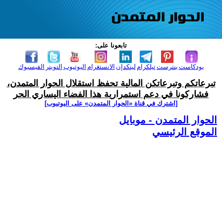
تابعونا على:
بودكاست
بنترست
تيلكرام
لينكدإن
الانستغرام
اليوتيوب
التويتر
الفيسبوك
تبرعاتكم وتبرعاتكن المالية تحفظ استقلال الحوار المتمدن،
فشاركونا في دعم استمرارية هذا الفضاء اليساري الحر
[اشترك في قناة ‫«الحوار المتمدن» على اليوتيوب]
الحوار المتمدن - موبايل
الموقع الرئيسي