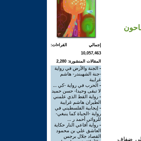
طاحون
إجمالي القراءات:
10,057,463
المقالات المنشورة: 2,280
-
الجنة والأرض في رواية
-جنة الشهبندر- هاشم
غرايبة
-
الحرب في رواية -كي ...
لا تبقى وحيدا- حسن حميد
-
رواية القط الذي علمني
الطيران هاشم غرايبة
-
إيجابية الفلسطيني في
رواية -الحياة كما ينبغي-
للروائي أحمد ر ...
-
رواية أفاعي النار حكاية
العاشق علي بن محمود
القصاد جلال برجس
على ضفاف