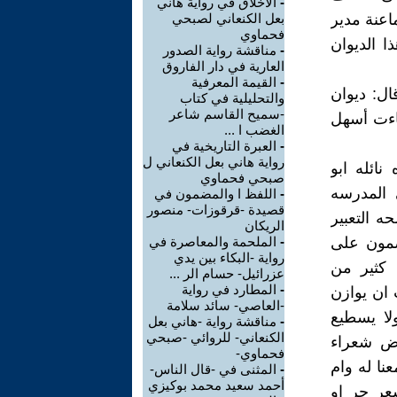
-
الأخلاق في رواية هاني
اعنة مدير
بعل الكنعاني لصبحي
فحماوي
ا الديوان
-
مناقشة رواية الصدور
العارية في دار الفاروق
-
القيمة المعرفية
ال: ديوان
والتحليلية في كتاب
-سميح القاسم شاعر
جاءت أسهل
الغضب ا ...
-
العبرة التاريخية في
رواية هاني بعل الكنعاني ل
ائله ابو
صبحي فحماوي
 المدرسه
-
اللفظ ا والمضمون في
قصيدة -قرقوزات- منصور
ه التعبير
الريكان
ضمون على
-
الملحمة والمعاصرة في
رواية -البكاء بين يدي
 كثير من
عزرائيل- حسام الر ...
-
المطارد في رواية
 ان يوازن
-العاصي- سائد سلامة
ولا يسطيع
-
مناقشة رواية -هاني بعل
الكنعاني- للروائي -صبحي
عض شعراء
فحماوي-
عنا له وام
-
المثنى في -قال الناس-
أحمد سعيد محمد بوكيزي
عر حر او