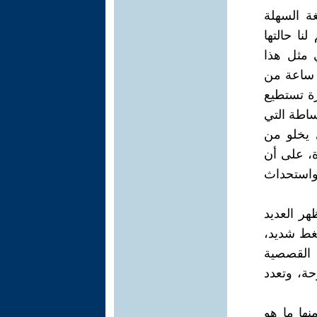
غة السهلة
نا حالتها
 مثل هذا
 ساعة من
رة تستطيع
ساطة التي
 يخلو من
رة، على أن
 واستحداث
هر العديد
ضغط شديد،
 القصصية
حة، وتعدد
نها ما هو