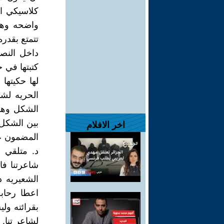
كلاسيكي ان
واضحه وهذ
تتمتع بقدر
داخل النص
كتبتها في 
لها حكيتها
الحريه لش
الشكل وهذا
بين الشكل 
اخر الافلام
المضمون عل
د. متلقي و
شاعرتنا فا
الشعيريه 
اعطا رحابه
بقرائته ول
لشاعر تنا. "