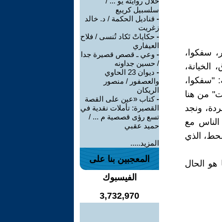
خلال روايته يو ... /
سلسبيل كريبع
-
قناديل الحكمة / د. خالد
زغريت
-
حكاياتْ تَكاد تُنسى / فلاح
العيفاري
، سفكوا،
-
وعي ـ قصص قصيرة جدا
/ حسين جداونه
 الخيانة،
-
ديوان 23 الحاوي
: "سفكوا،
والعصفور / منصور
الريكان
ات" من هنا
-
كتاب «عين على القصة
ردة، ونجد
القصيرة: تأملات نقدية في
تسع رؤى قصصية م ... /
الناس مع
حميد عقبي
قحط، الذي
المزيد.....
المعجبين بنا على
 هو الحال
الفيسبوك
3,732,970