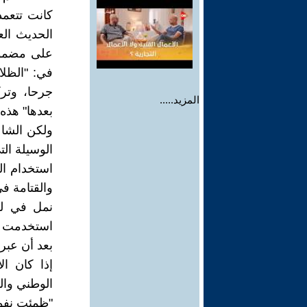
كانت تتعمد
الحديث العا
على مضمون 
في: "الظلا
جرحا، وتر
المزيد.....
بعدها" هذه
ولكن الشاع
الوسيلة الت
استخدام ال
والقتامة ف
نمل في لح
استخدمت لف
بعد أن عبر
إذا كان ال
الوطني وال
"ظمئت نفو