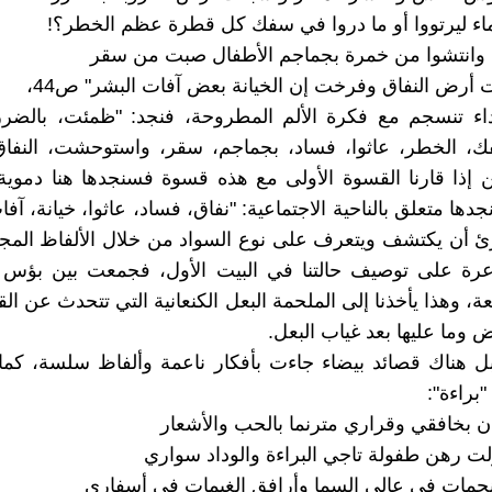
اء ليرتووا أو ما دروا في سفك كل قطرة عظم الخطر؟!
 وانتشوا من خمرة بجماجم الأطفال صبت من سقر
رض النفاق وفرخت إن الخيانة بعض آفات البشر" ص44،
اء تنسجم مع فكرة الألم المطروحة، فنجد: "ظمئت، بالضرر
ك، الخطر، عاثوا، فساد، بجماجم، سقر، واستوحشت، النفاق،
 إذا قارنا القسوة الأولى مع هذه قسوة فسنجدها هنا دموية
دها متعلق بالناحية الاجتماعية: "نفاق، فساد، عاثوا، خيانة، آف
ئ أن يكتشف ويتعرف على نوع السواد من خلال الألفاظ المج
عرة على توصيف حالتنا في البيت الأول، فجمعت بين بؤس 
، وهذا يأخذنا إلى الملحمة البعل الكنعانية التي تتحدث عن ال
 وما عليها بعد غياب البعل.
ل هناك قصائد بيضاء جاءت بأفكار ناعمة وألفاظ سلسة، كما
براءة":
ن بخافقي وقراري مترنما بالحب والأشعار
لت رهن طفولة تاجي البراءة والوداد سواري
جمات في عالي السما وأرافق الغيمات في أسفاري