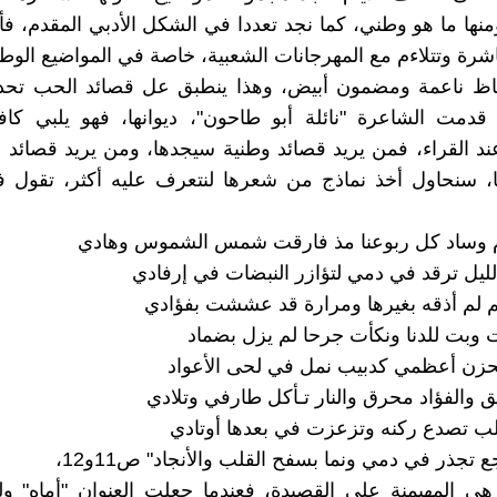
ا ما هو وطني، كما نجد تعددا في الشكل الأدبي المقدم، فأح
شرة وتتلاءم مع المهرجانات الشعبية، خاصة في المواضيع الوطني
لفاظ ناعمة ومضمون أبيض، وهذا ينطبق عل قصائد الحب تحد
 قدمت الشاعرة "نائلة أبو طاحون"، ديوانها، فهو يلبي كاف
ند القراء، فمن يريد قصائد وطنية سيجدها، ومن يريد قصائ
ا، سنحاول أخذ نماذج من شعرها لنتعرف عليه أكثر، تقول 
م وساد كل ربوعنا مذ فارقت شمس الشموس وهادي
لليل ترقد في دمي لتؤازر النبضات في إرفادي
 لم أذقه بغيرها ومرارة قد عششت بفؤادي
 وبت للدنا ونكأت جرحا لم يزل بضماد
حزن أعظمي كدبيب نمل في لحى الأعواد
ق والفؤاد محرق والنار تـأكل طارفي وتلادي
 قلب تصدع ركنه وتزعزت في بعدها أوتادي
 تجذر في دمي ونما بسفح القلب والأنجاد" ص11و12،
 هي المهيمنة على القصيدة، فعندما جعلت العنوان "أماه" 