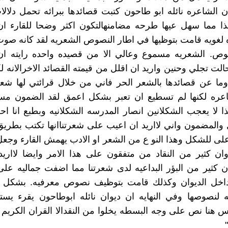
 الشاعره نائله ابو طاحون كتبت قصائدها ببرائه تحمل دلال
ا مما سهل عيها طرحه مضامنهالتكون اكثر وضحا للقارء ان
ه لغويه قامت بتوظيها في اطار النصوص الشعريه لقد كانه صو
وص. الشعريه مسموع وعالي الا من قصيده واحده رايته ان
حالت تجلي وحنين واريد ان اقلل من قيمته القصائد الاخرالانه 
 وما عن قصائدها بالشعر الحر فاني من خلال قرائتي لها ش
اعره لكنها لم تسطيع ان تعبر بشكل اعمق لقد الضمون م
 لا يعجب الشكلانين انصار المدرسه الشكلانيه وبطبع انا اح
والمضمون واني لااريد ان اعيب على شعرتناانها تكتب بطري
ى للشكل وهذا النو ع من الشعر او الادب يهمش القارء وجع
ان كثير من النقاد من متفقون على هذا الامر وايضا لااري
ن كثير من البؤر البداعيه لدى شعرتنا مما اضفت جماليه ع
داخل الديوان وكذلك قامت بتوظيف نصوص معرفيه. بشكل 
 لنصوصها وفي النهايه ان ديوان نائله ابوطاحون يقرء يستم
يس هنا نص على وجه البسطه يخلوا من النقدالا القران الكريم 