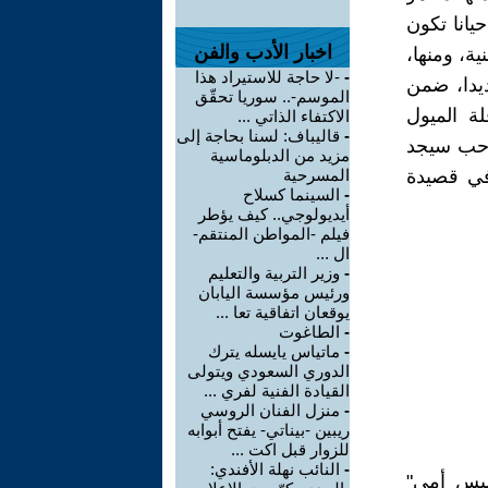
يانا تكون
اخبار الأدب والفن
ة، ومنها،
-
-لا حاجة للاستيراد هذا
يدا، ضمن
الموسم-.. سوريا تحقّق
لة الميول
الاكتفاء الذاتي ...
-
قاليباف: لسنا بحاجة إلى
د حب سيجد
مزيد من الدبلوماسية
في قصيدة
المسرحية
-
السينما كسلاح
أيديولوجي.. كيف يؤطر
فيلم -المواطن المنتقم-
ال ...
-
وزير التربية والتعليم
ورئيس مؤسسة اليابان
يوقعان اتفاقية تعا ...
-
الطاغوت
-
ماتياس يايسله يترك
الدوري السعودي ويتولى
القيادة الفنية لفري ...
-
منزل الفنان الروسي
ريبين -بيناتي- يفتح أبوابه
للزوار قبل اكت ...
-
النائب نهلة الأفندي:
وليس أمي"