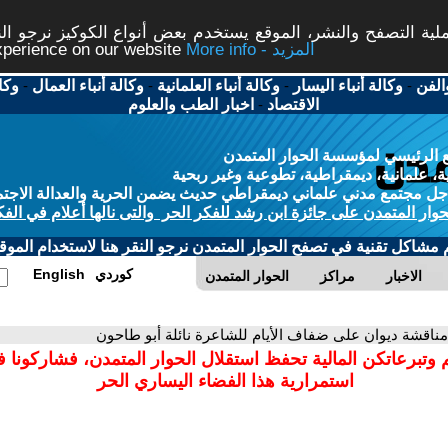
ة التصفح والنشر، الموقع يستخدم بعض أنواع الكوكيز نرجو النق
More info - المزيد
experience on our website
الفن
-
وكالة أنباء اليسار
-
وكالة أنباء العلمانية
-
وكالة أنباء العمال
-
وكا
الاقتصاد
-
اخبار الطب والعلوم
 الرئيسي لمؤسسة الحوار المتمدن
، علمانية، ديمقراطية، تطوعية وغير ربحية
ل مجتمع مدني علماني ديمقراطي حديث يضمن الحرية والعدالة الاجتم
حوار المتمدن على جائزة ابن رشد للفكر الحر والتى نالها أعلام في الفك
م مشاكل تقنية في تصفح الحوار المتمدن نرجو النقر هنا لاستخدام الموقع
كوردي
English
الاخبار
مراكز
الحوار المتمدن
مناقشة ديوان على ضفاف الأيام للشاعرة نائلة أبو طاحون
 وتبرعاتكن المالية تحفظ استقلال الحوار المتمدن، فشاركونا 
استمرارية هذا الفضاء اليساري الحر