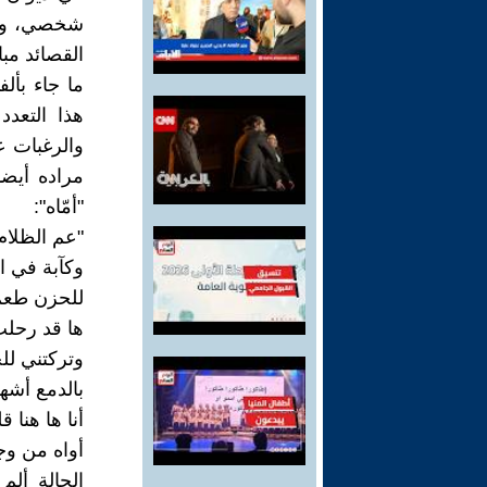
شخصي، ومنه
القصائد مبا
ما جاء بأ
هذا التعدد
والرغبات ع
مراده أيض
"أمّاه":
"عم الظلا
وكآبة في ا
للحزن طعم
ها قد رحلت
وتركتني لل
بالدمع أشه
أنا ها هنا
أواه من وجع
الحالة ألم