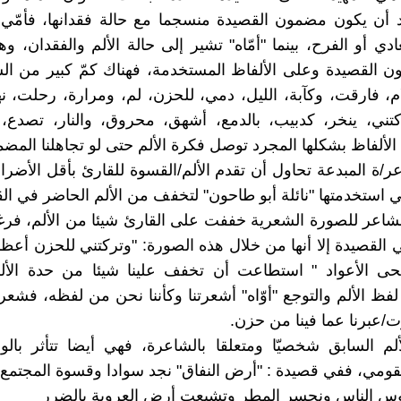
 أن يكون مضمون القصيدة منسجما مع حالة فقدانها، فأمّي 
دي أو الفرح، بينما "أمّاه" تشير إلى حالة الألم والفقدان، و
القصيدة وعلى الألفاظ المستخدمة، فهناك كمّ كبير من الس
م، فارقت، وكآبة، الليل، دمي، للحزن، لم، ومرارة، رحلت، نه
كتني، ينخر، كدبيب، بالدمع، أشهق، محروق، والنار، تصدع،
 الألفاظ بشكلها المجرد توصل فكرة الألم حتى لو تجاهلنا المض
ر/ة المبدعة تحاول أن تقدم الألم/القسوة للقارئ بأقل الأضرا
ي استخدمتها "نائلة أبو طاحون" لتخفف من الألم الحاضر في الق
شاعر للصورة الشعرية خففت على القارئ شيئا من الألم، فر
ي القصيدة إلا أنها من خلال هذه الصورة: "وتركتني للحزن أع
ى الأعواد " استطاعت أن تخفف علينا شيئا من حدة الألم
ظ الألم والتوجع "أوّاه" أشعرتنا وكأننا نحن من لفظه، فشعرنا
ت/عبرنا عما فينا من حزن.
ألم السابق شخصيّا ومتعلقا بالشاعرة، فهي أيضا تتأثر بالو
قومي، ففي قصيدة : "أرض النفاق" نجد سوادا وقسوة المجتمع/ا
س الناس ونحسر المطر وتشبعت أرض العروبة بالضرر