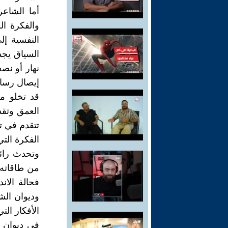
أما الشاعر
والفكرة ال
النفسية إ
السياق يجد
نهار أو نص
إيصال رسال
قد تخلو م
العمق وتقدي
تتقدم في ت
الفكرة التي
وتحدث رائد
من طاقاته 
فحالة الا
وديوان الش
الأفكار الت
في ديوان "