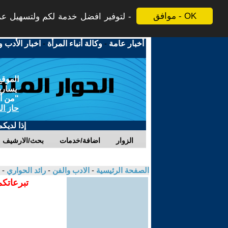
موافق - OK
لتوفير افضل خدمة لكم ولتسهيل عملي
أخبار عامة
-
وكالة أنباء المرأة
-
اخبار الأدب و
الموقع
يسارية
"من أج
حاز ال
إذا لديك
الزوار
اضافة/خدمات
بحث/الارشيف
الصفحة الرئيسية
-
الادب والفن
-
رائد الحواري
- 
تبرعاتكم