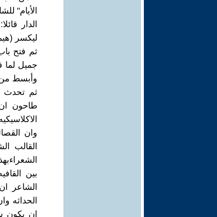
الأيام" لل
الدار قائل
ليكسر (هيمن
ثم فتح باب
جميل لما ف
وأبسط من ق
ثم تحدث ال
طاحون ان 
الاكلاسيكي
وان القصا
القالب ال
الشعراءبهذ
بين القافي
الشاعر ان
الحداثه وان
ان يكون ش