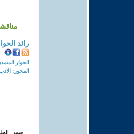
مناقشة
رائد الحوا
الحوار المتمدن-العدد: 7367 - 22
المحور: الادب
ضمن الجلس