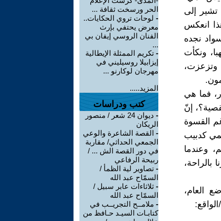
-المدى- كرّست الإعلام
الحر ورسخت ثقافة ...
تشير إلى
-
لوحات تروي الحكايات..
هذا انعكس
معرض يحتفي بإرث
الفنان الروسي إيفان بي
واد نجده
...
با، ونكأت
-
تكريم الممثلة الإيطالية
إيزابيلا روسيليني في
 وتزعزت،
مهرجان لوكارنو ...
مون.
المزيد.....
ر، فما هي
كتب ودراسات
صية؟، إنّ
-
ديوان 24 شعر / منصور
غم القسوة
الريكان
-
القصة الشاعرة والوعي
ظمي كدبيب
الجمعي الحداثي/ مقاربة
، وعندما
في دور القصة الش ... /
ربيحة الرفاعي
 بالراحة،
-
تصاوير لية الظمأ /
السمّاح عبد الله
-
ثلاثاءات عابر سبيل /
ضع العام،
السمّاح عبد الله
لواقع:
-
ملامــح التجريــب في
كتابـات السيـد حـافظ من