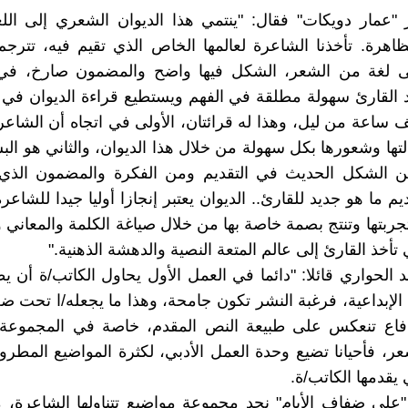
 "عمار دويكات" فقال: "ينتمي هذا الديوان الشعري إلى الل
ظاهرة. تأخذنا الشاعرة لعالمها الخاص الذي تقيم فيه، تترجم ل
لى لغة من الشعر، الشكل فيها واضح والمضمون صارخ، في
 القارئ سهولة مطلقة في الفهم ويستطيع قراءة الديوان في
ف ساعة من ليل، وهذا له قرائتان، الأولى في اتجاه أن الشاع
تها وشعورها بكل سهولة من خلال هذا الديوان، والثاني هو الب
ن الشكل الحديث في التقديم ومن الفكرة والمضمون الذي
م ما هو جديد للقارئ.. الديوان يعتبر إنجازا أوليا جيدا للشاع
جربتها وتنتج بصمة خاصة بها من خلال صياغة الكلمة والمعاني
 تأخذ القارئ إلى عالم المتعة النصية والدهشة الذهنية."
 الحواري قائلا: "دائما في العمل الأول يحاول الكاتب/ة أن يظ
الإبداعية، فرغبة النشر تكون جامحة، وهذا ما يجعله/ا تحت 
ندفاع تنعكس على طبيعة النص المقدم، خاصة في المجموعة
عر، فأحيانا تضيع وحدة العمل الأدبي، لكثرة المواضيع المطرو
ي يقدمها الكاتب/ة.
على ضفاف الأيام" نجد مجموعة مواضيع تتناولها الشاعرة، م