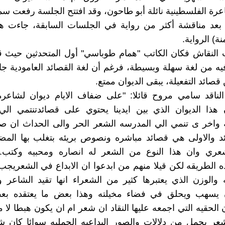
شاعرة الفلسطينية نائلة أبو طاحون، وقد افتتح الجلسة رفعت سم
ا: بعد مناقشة أكثر من رواية في الجلسات السابقة، جاءت هذ
ة) الرواية.
 النقاش فكان الكاتب "همام طوباسي" أول المتحدثين حيث ق
يه من لغة سهلة وبسيطة، فرغم أن لغة القصائد العامودية 
صائد التفعيلة، يبقى الديوان ممتع.
ناقد سامي مروح قائلا: "على ضفاف الايام ديوان لشاعره ن
هذا الديوان الذي بين ايدينا يحتوي على قصائدتنتمي الي
ه واخر ى تنمي الي المدرسه الشعر الحر والى الحداث ان صح
ئد والاولى هي قصائد مباشره ونصوص بريئه بتغلب بها الم
شعري وان هذا النوع من الشعر له انصاره ومحبيه وكتب.
ه الطريقه لكن قيلا منهم من ابدعوا ان الابداع في الشعريجب
ه والوزن الذي يعتبرها كثير من الشعراء انها تقيد الشاعر 
 يسهب ويحلق في فضاء مخيلته وهذا بعض ما يعتقده ب
 الحقيه التي اجمعه عليها النقاد ان شعر ام ان يكون هبطا لا م
عر يحمل من دلالات والصور البداعيه الجمليه سوائا كان ش