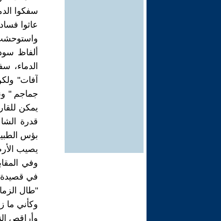
سفكوا الدم
عاثوا فساد
واستوحشت أ
ألفاظ سود
الدماء، سف
آفات" ولكن
جماجم " ونج
يمكن للقار
قدرة الشا
بؤس الطبيعة
يصيب الأرض
وفي المقاب
في قصيدة "
"طال الزما
وكأني ما ز
وأراقص الن