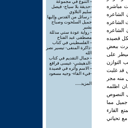
-
التنوع في مجموعة
ات مباشره
-حديقة بلا سياج- فيصل
سليم التلاوي
 الشاعره
-
رسائل من القدس وإليها
ت الشاعره
جميل السلحوت وصباح
بشير
 الشاعره
-
رواية عودة ستي مدللة
مصطفى عبد الفتاح
لكل قصيده
-
الفلسطيني في كتاب
عرت ببعض
-ذاكرة المنفى- تيسير نصر
الله
سيطر على
-
جمال التقديم في كتاب
ب التوازن
-الدهيشي- عيسى قراقع
-
الاسم وأثره في قصيدة
ق قد غلبت
-فيء الفاء- وجيه مسعود
ل منه مجر
المزيد.....
دان اظلمه
لى النصوص
جميل مما
تع القارء
مع تحياتي