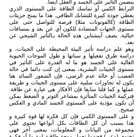
يتضمن التأثير على الجسد و العقل أيضاً.
الترابط الكمي أو تماسك الطاقة على المستوى الذري
يعطي جودة كبيرة للتشابك الطاقي. هذا ما يمنح جزيئات
الطاقة (كالفوتونات مثلا) فرصة للتواصل حتى على
مستوى الجهات المتضادة للكون أي عن بعد و بمسافات
خيالية. يصف آينشتاين هذه الحالة بـالتأثير الشبحي عن
بعد.
وهو علم دراسة تأثير البيئة المحيطة على الجينات، و
دراسة طرق تفعيلها و سباتها و طول الموجات الحيوية
الغالبة على الجسد هو ما له القدرة على التأثير في
مستوى الجينات البشرية، بمعنى إن كنت دائما في حالة
الغضب أو حالة عدم الرضى، فإن الشعور السائد هنا
يكون له تجاوزات سلبية على مستوى الجينات و طريقة
عملها و كما قلنا سابقا فإن الأفكار هي عبارة عن طاقة.
فتركيبة الجينات المتأثرة بمشاعر التوتر و الضغط يمكن
أن تكون مؤذية على المستوى الجسد المادي و العكس
صحيح.
و على المستوى الكمي فإن كل فكرة لها قوة كبيرة و
هذا بسبب أن كل الطاقات بكل أنواعها تحتوي على
مجموعة من البيانات و المعلومات، بمعنى آخر فهي
تحتوي (وعي).فعندما تعمل موجة طاقية لنية ما أو فكرة