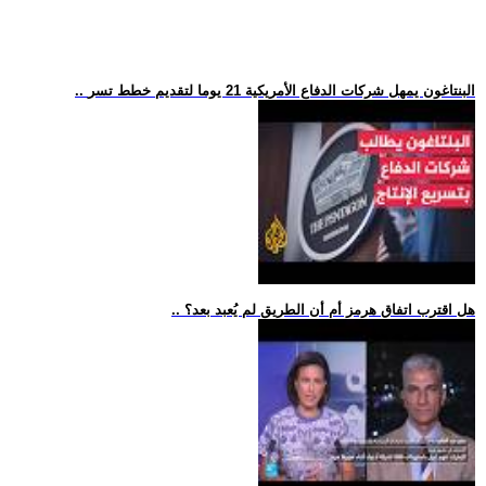
.. البنتاغون يمهل شركات الدفاع الأمريكية 21 يوما لتقديم خطط تسر
.. هل اقترب اتفاق هرمز أم أن الطريق لم يُعبد بعد؟