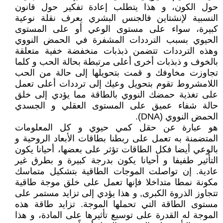
حول الكون، و هذا يتطلب إعادة تفكير حول قانون
النسبية لإنشتاين فالجنس البشري يعرف نقلة نوعية
كبيرة، سواء على مستوى الوعي أو على المستوى
الحيوي بسبب الترددات المشفرة في الحمض النووي
وهذه الترددات تتضمن ذبذبات منخفضة خفية متعلقة
بالخوف و ذبذبات أخرى أعلى مرتبطة بحالة الحب و كلما
تجاوزت مخاوفك و قمت بتحويلها إلى حالة من الحب
اللامشروط تقوم بتحويل وعيك إلى ترددات أعلى تعمل
على تغذية حمضك النووي بالطاقة مما يؤدي إلى خلق
حالة شفاء عميق على المستوى العقلي و الجسدي
الحمض النووي (DNA).
هو عبارة عن حقل كمي حيوي و كل المعلومات
المتضمنة به تعمل على ربطنا بطاقات الأبعاد الروحية و
بالوعي أيضا فكل الطاقات تؤثر على بعضها، أحيانا يكون
التأثير طفيفا و أحيانا يكون بدرجة كبيرة و بطرق غير
عادية. إن تواصلت الموجات الطاقية بتشكيل متماسك
مكونة نمطا متداخلا فإنها تعمل على خلق موجة طاقية
تتجاوز الذروة الكبرى, و هذا يؤدي إلى تزايد مستمر على
مستوى الطاقة التي تحملها الموجة. تزايد طاقة هذه
الموجة له القدرة على توسيع تأثيرها على المادة، و هذا