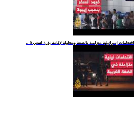
.. 5 اقتحامات إسرائيلية متزامنة بالضفة ومحاولة لإقامة بؤرة استي