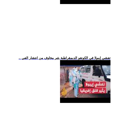
.. تفشي إيبولا في الكونغو الديمقراطية يثير مخاوف من انتشار الفي