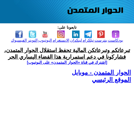
تابعونا على:
بودكاست
بنترست
تيلكرام
لينكدإن
الانستغرام
اليوتيوب
التويتر
الفيسبوك
تبرعاتكم وتبرعاتكن المالية تحفظ استقلال الحوار المتمدن،
فشاركونا في دعم استمرارية هذا الفضاء اليساري الحر
[اشترك في قناة ‫«الحوار المتمدن» على اليوتيوب]
الحوار المتمدن - موبايل
الموقع الرئيسي