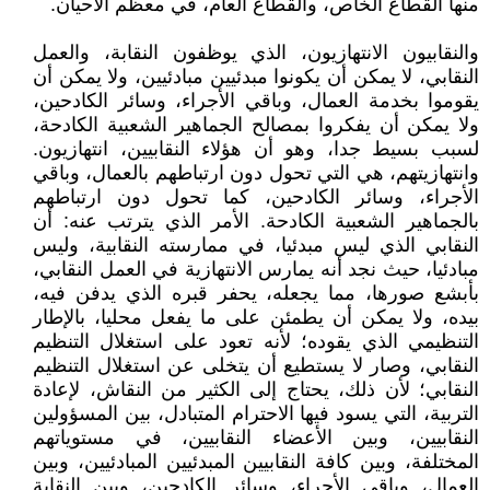
منها القطاع الخاص، والقطاع العام، في معظم الأحيان.
والنقابيون الانتهازيون، الذي يوظفون النقابة، والعمل
النقابي، لا يمكن أن يكونوا مبدئيين مبادئيين، ولا يمكن أن
يقوموا بخدمة العمال، وباقي الأجراء، وسائر الكادحين،
ولا يمكن أن يفكروا بمصالح الجماهير الشعبية الكادحة،
لسبب بسيط جدا، وهو أن هؤلاء النقابيين، انتهازيون.
وانتهازيتهم، هي التي تحول دون ارتباطهم بالعمال، وباقي
الأجراء، وسائر الكادحين، كما تحول دون ارتباطهم
بالجماهير الشعبية الكادحة. الأمر الذي يترتب عنه: أن
النقابي الذي ليس مبدئيا، في ممارسته النقابية، وليس
مبادئيا، حيث نجد أنه يمارس الانتهازية في العمل النقابي،
بأبشع صورها، مما يجعله، يحفر قبره الذي يدفن فيه،
بيده، ولا يمكن أن يطمئن على ما يفعل محليا، بالإطار
التنظيمي الذي يقوده؛ لأنه تعود على استغلال التنظيم
النقابي، وصار لا يستطيع أن يتخلى عن استغلال التنظيم
النقابي؛ لأن ذلك، يحتاج إلى الكثير من النقاش، لإعادة
التربية، التي يسود فيها الاحترام المتبادل، بين المسؤولين
النقابيين، وبين الأعضاء النقابيين، في مستوياتهم
المختلفة، وبين كافة النقابيين المبدئيين المبادئيين، وبين
العمال، وباقي الأجراء، وسائر الكادحين، وبين النقابة