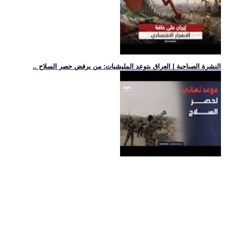
.. النشرة الصباحية | العراق يتوعد المليشيات: من يرفض حصر السلاح