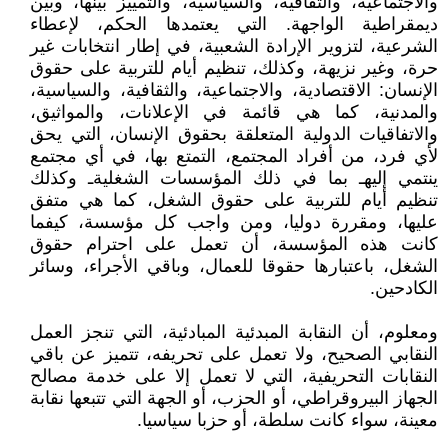
والاجتماعية، والثقافية، والسياسية، والتمييز بينها، وبين
ديمقراطية الواجهة. التي يعتمدها الحكم، لإعطاء
الشرعية، لتزوير الإرادة الشعبية، في إطار انتخابات غير
حرة، وغير نزيهة، وكذلك، تنظيم أيام للتربية على حقوق
الإنسان: الاقتصادية، والاجتماعية، والثقافية، والسياسية،
والمدنية، كما هي قائمة في الإعلانات، والمواثيق،
والاتفاقيات الدولية المتعلقة بحقوق الإنسان، التي يحق
لأي فرد، من أفراد المجتمع، التمتع بها، في أي مجتمع
ينتمي إليهـ بما في ذلك المؤسسات الشغليةـ وكذلك
تنظيم أيام للتربية على حقوق الشغل، كما هي متفق
عليها، ومقررة دوليا، ومن واجب كل مؤسسة، كيفما
كانت هذه المؤسسة، أن تعمل على احترام حقوق
الشغل، باعتبارها حقوقا للعمال، وباقي الأجراء، وسائر
الكادحين.
ومعلوم، أن النقابة المبدئية المبادئية، التي تنجز العمل
النقابي الصحيح، ولا تعمل على تحريفه، تتميز عن باقي
النقابات التحريفية، التي لا تعمل إلا على خدمة مصالح
الجهاز البيروقراطي، أو الحزب، أو الجهة التي تتبعها نقابة
معينة، سواء كانت سلطة، أو حزبا سياسيا.