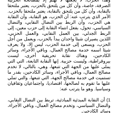
وهذا الحزب، لا يجعلها لا تهتم إلا بمصالحه الحزبية
الصرفة، خاصة، وأن كل من يلتحق بالحزب، يعتبر ملتحقا
بالنقابة، وأن كل من يلتحق بالنقابة، يعتبر ملتحقا بالحزب.
الأمر الذي يترتب عنه: أن الحزب، هو النقابة، وأن النقابة
هي الحزب، وأن الربط بين النضال النقابي، والنضال
السياسي، تحول، بفعل انتماء النقابة إلى حزب معين، إلى
الربط الجدلي، بين العمل النقابي، والعمل الحزبي،
اللذين يصيران شيئا واحدان يبدأ بالحزب، ويعمل من أجل
الحزب، ويسعى إلى خدمة الحزب، ليس إلا، ولا يعرف
شيئا اسمه خدمة مصالح العمال، وباقي الأجراء، وسائر
الكادحين، وهناك نقابة تحريفية أخرى، ليست
بيروقراطية، وليست حزبية. إنها النقابة التابعة، التي التي
يملى عليها من الجهة التي تتبعها، وهي، بالتالي، لا تخدم
مصالح العمال، وباقي الأجراء، وسائر الكادحين، بقدر ما
تستميت في خدمة مصالح الجهة، التي تتبعها، والتي تملي
عليها ما تقوم به لصالحها، اقتصاديا، واجتماعيان وثقافيان
وسياسيا. وهو ما يترتب عنه:
1) أن النقابة المبدئية المبادئية، تربط بين النضال النقابي،
والنضال السياسي، وتخدم مصالح العمال، وباقي الأجراء،
وسائر الكادحين.