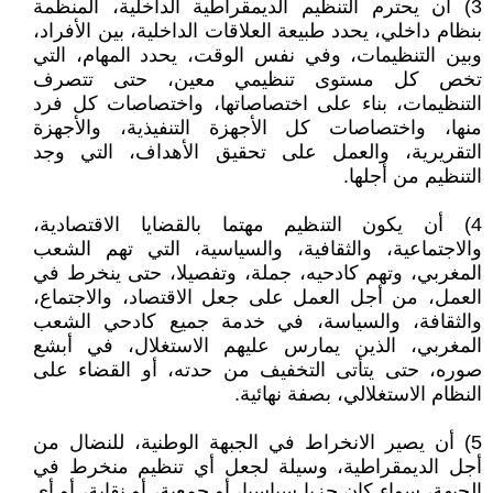
3) أن يحترم التنظيم الديمقراطية الداخلية، المنظمة
بنظام داخلي، يحدد طبيعة العلاقات الداخلية، بين الأفراد،
وبين التنظيمات، وفي نفس الوقت، يحدد المهام، التي
تخص كل مستوى تنظيمي معين، حتى تتصرف
التنظيمات، بناء على اختصاصاتها، واختصاصات كل فرد
منها، واختصاصات كل الأجهزة التنفيذية، والأجهزة
التقريرية، والعمل على تحقيق الأهداف، التي وجد
التنظيم من أجلها.
4) أن يكون التنظيم مهتما بالقضايا الاقتصادية،
والاجتماعية، والثقافية، والسياسية، التي تهم الشعب
المغربي، وتهم كادحيه، جملة، وتفصيلا، حتى ينخرط في
العمل، من أجل العمل على جعل الاقتصاد، والاجتماع،
والثقافة، والسياسة، في خدمة جميع كادحي الشعب
المغربي، الذين يمارس عليهم الاستغلال، في أبشع
صوره، حتى يتأتى التخفيف من حدته، أو القضاء على
النظام الاستغلالي، بصفة نهائية.
5) أن يصير الانخراط في الجبهة الوطنية، للنضال من
أجل الديمقراطية، وسيلة لجعل أي تنظيم منخرط في
الجبهة، سواء كان حزبا سياسيا، أو جمعية، أو نقابة، أو أي