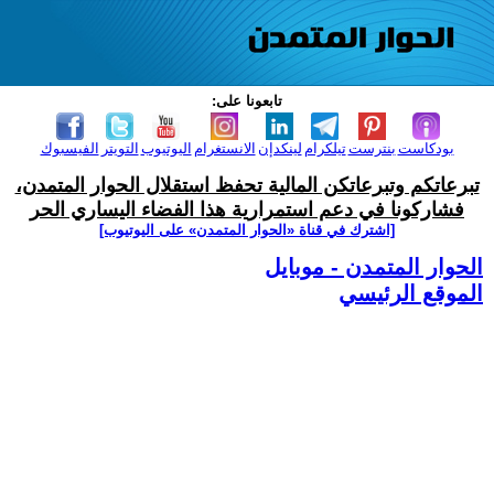
تابعونا على:
بودكاست
بنترست
تيلكرام
لينكدإن
الانستغرام
اليوتيوب
التويتر
الفيسبوك
تبرعاتكم وتبرعاتكن المالية تحفظ استقلال الحوار المتمدن،
فشاركونا في دعم استمرارية هذا الفضاء اليساري الحر
[اشترك في قناة ‫«الحوار المتمدن» على اليوتيوب]
الحوار المتمدن - موبايل
الموقع الرئيسي