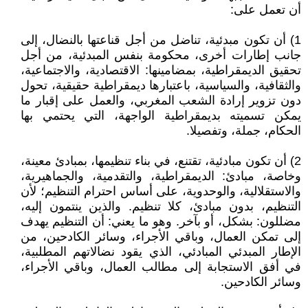
أن تعمل على:
1) أن تكون مبدئية، تناضل من أجل قناعتها بالنضال، إلى
جانب إطارات أخرى، محكومة بنفس المبدئية، من أجل
تحقيق الديمقراطية، بمضامينها: الاقتصادية، والاجتماعية،
والثقافية، والسياسية، باعتبارها ديمقراطية حقيقية، تحول
دون تزوير إرادة الشعب المغربي، والعمل على إقبار ما
يمكن تسميته بديمقراطية الواجهة، التي يحتمي بها
الحكام، جملة، وتفصيلا.
2) أن تكون مبادئية، تقتنع، في بناء تنظيمها، بمبادئ معينة،
وخاصة، مبادئ: الديمقراطية، والتقدمية، والجماهيرية،
والاستقلالية، والوحدوية، على أساس احترام التنظيم؛ لأن
التنظيم، بدون مبادئ، كلا تنظيم. والذين ينتمون إليه،
مضللون: بشكل، أو بآخر. وهو ما يعني: أن التنظيم يهدف
إلى تمكن العمال، وباقي الأجراء، وسائر الكادحين، من
الإطار المبدئي المبادئي، الذي يقود نضالاتهم المطلبية،
في أفق الاستجابة إلى مطالب العمال، وباقي الأجراء،
وسائر الكادحين.