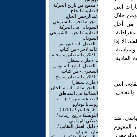
-
ملامح من تاريخ الحركة
رات التي
النقابية / الحاج
 ومن خلال
عبدالرحمن الحاج
-
تجربة الحزب الشيوعي
ل من أجل
السوداني في الحركة
يمقراطية،
النقابية / الحزب الشيوعي
السوداني
، إلا إذا
-
الفصل السادس: من
 وسياسية،
عالم لآخر - من كتاب
“الذاكرة المصادرة، محنة
 المادية،
... / ماري سيغارا
-
الفصل الرابع: الفانوس
السحري - من كتاب
“الذاكرة المصادرة، مح ...
/ ماري سيغارا
قابة، التي
-
التجربة السياسية للجان
الثقافي،
العمالية في المناطق
الصناعية ببيروت ( ... /
روسانا توفارو
-
تاريخ الحركة النّقابيّة
التّونسيّة تاريخ أزمات /
سياسي، ضد
جيلاني الهمامي
ن المفهوم
-
دليل العمل النقابي /
مارية شرف
وبالرجعي،