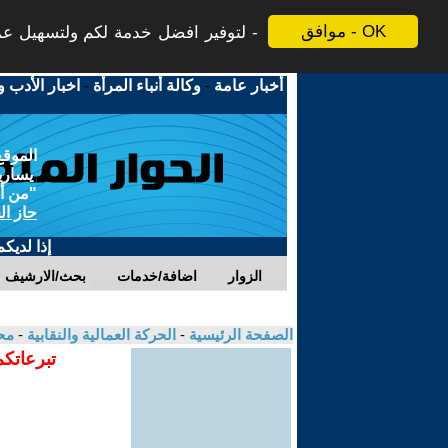
موافق - OK
لتوفير افضل خدمة لكم ولتسهيل عملي
أخبار عامة
-
وكالة أنباء المرأة
-
اخبار الأدب و
الموقع
يسارية
"من أج
حاز ال
إذا لديك
الزوار
اضافة/خدمات
بحث/الارشيف
الصفحة الرئيسية
-
الحركة العمالية والنقابية
-
مح
تبرعاتكم