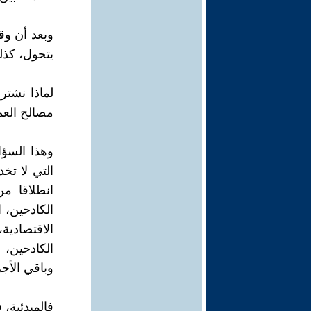
وبعد أن وق
يتحول، كذل
لماذا نشتر
مصالح العم
وهذا السؤا
التي لا تخ
انطلاقا من
الكادحين، 
الاقتصادية
الكادحين، ب
وباقي الأجر
فالمبدئية، 