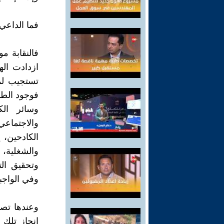
فما الداعي
فالنقابة مو
ازدادت اله
تستجيب لمع
فوجود الطبق
وسائر الك
والاجتماع
الكادحين، 
والشغلية، 
وتحقيق الت
وفي الواجب
وعندها تصي
إنجاز تلك 