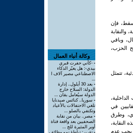
 تسقط، فإن
، والنقابة
مال، وباقي
لح الحزب،
وكالة أنباء العمال
-
-كأني حفرت قبري
بيدي-: هل يغيّر الذكاء
ئية، تتمثل
الاصطناعي مصير آلاف ا
...
-
بعد 30 أيلول.. إدارة
الدولة: السلاح خارج
الدولة سيُعامل بقان ...
الداخلية،
-
سوريا.. كنائس صيدنايا
تلغي الاحتفالات بالأعياد
ابيين في
وتكتفي بالصلو ...
اري، وطرق
-
مصر.. بيان من نقابة
الصحفيين بعد واقعة فتاة
 النقابة،
أوبر المثيرة للج ...
، يجب عدم
-
تقرير: تباطؤ نمو وظائف