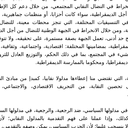
خراط في النضال النقابي المجتمعي، من خلال دعم كل الإطا
جل الديمقراطية، سواء كانت أحزابا، أو منظمات جماهيرية،
في التنسيقيات المختلفة، التي تنجز محطات معينة، للنضا
ة، ومن خلال الانخراط في الجبهة الوطنية للنضال من أجل الد
 حد أدنى، تعمل الجبهة بصفة مستمرة، على تحقيقه، ولا تتوقف
قراطية، بمضامينها المختلفة: اقتصادية، واجتماعية، وثقافية،
ء في المجتمع، بما في ذلك الحكم، والتوزيع العادل للثروة
 ديمقراطيا، ومحكوما بالممارسة الديمقراطية.
ية، التي تقتضي منا إعطاءها مدلولا نقابيا، كمبدإ من مبادئ الن
تحصين النقابة، من التحريف الاقتصادي، والاجتماعي، و
 في مدلولها السياسي، ضد الرجعية، والرجعية، في مدلولها ال
كذلك، وإذا عملنا على فهم التقدمية بالمدلول النقابي؛ لأ
ا ينسحب عليها؛ لأن الحزب السياسي، يمكن وصفه بالتقدمي، 