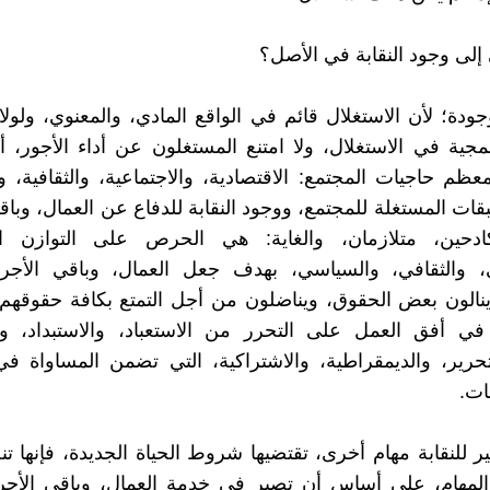
 إلى وجود النقابة في الأصل؟
جودة؛ لأن الاستغلال قائم في الواقع المادي، والمعنوي، ولولا ا
مجية في الاستغلال، ولا امتنع المستغلون عن أداء الأجور، أو
ظم حاجيات المجتمع: الاقتصادية، والاجتماعية، والثقافية، و
ات المستغلة للمجتمع، ووجود النقابة للدفاع عن العمال، وباقي
ادحين، متلازمان، والغاية: هي الحرص على التوازن ال
ي، والثقافي، والسياسي، بهدف جعل العمال، وباقي الأجرا
ينالون بعض الحقوق، ويناضلون من أجل التمتع بكافة حقوقهم ا
في أفق العمل على التحرر من الاستعباد، والاستبداد، وال
حرير، والديمقراطية، والاشتراكية، التي تضمن المساواة ف
ات.
ر للنقابة مهام أخرى، تقتضيها شروط الحياة الجديدة، فإنها 
المهام، على أساس أن تصير في خدمة العمال، وباقي الأجرا