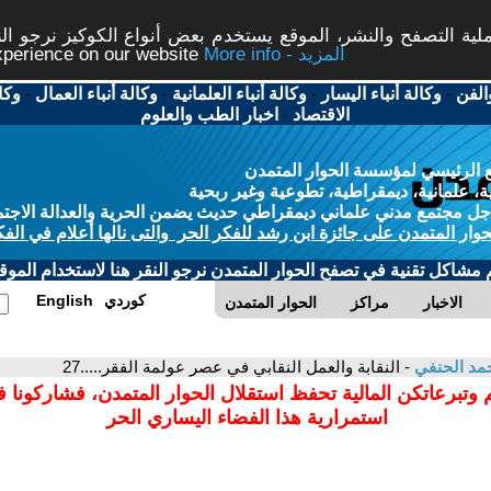
ة التصفح والنشر، الموقع يستخدم بعض أنواع الكوكيز نرجو النق
More info - المزيد
experience on our website
الفن
-
وكالة أنباء اليسار
-
وكالة أنباء العلمانية
-
وكالة أنباء العمال
-
وكا
الاقتصاد
-
اخبار الطب والعلوم
 الرئيسي لمؤسسة الحوار المتمدن
، علمانية، ديمقراطية، تطوعية وغير ربحية
ل مجتمع مدني علماني ديمقراطي حديث يضمن الحرية والعدالة الاجتم
حوار المتمدن على جائزة ابن رشد للفكر الحر والتى نالها أعلام في الفك
م مشاكل تقنية في تصفح الحوار المتمدن نرجو النقر هنا لاستخدام الموقع
كوردي
English
الاخبار
مراكز
الحوار المتمدن
مد الحنفي
- النقابة والعمل النقابي في عصر عولمة الفقر.....27
 وتبرعاتكن المالية تحفظ استقلال الحوار المتمدن، فشاركونا 
استمرارية هذا الفضاء اليساري الحر