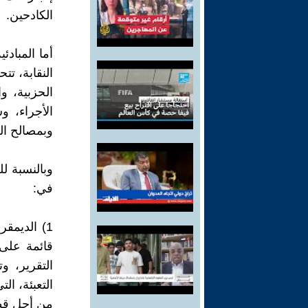
الكادحين.
أما المبادئ
النقابة، تت
الحزبية، وا
الأجراء، و
وبمصالح الج
وبالنسبة لل
في:
1) الديمق
قائمة على 
التقرير، و
التعبئة، ال
من أجل قطع