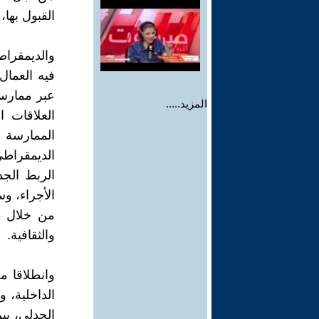
القبول بها،
والديمقراطي
فيه العمال،
عبر ممارست
المزيد.....
العلاقات ا
الممارسة ا
الديمقراطي
الربط الجد
الأجراء، وس
من خلال طر
والثقافية.
وانطلاقا من
الداخلية، 
الجدلي، بين