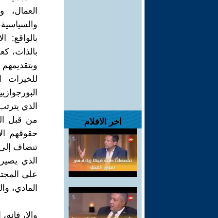
العمال، وب
والسياسية،
بالواقع: ا
بالذات، كعم
وبتقديمهم 
للخيرات ال
البورجوازي
الذي يترتب
من قبل الم
اخر الافلام
حقوقهم الا
تنضاف إلى 
الذي يصير 
على المجتم
المادي، وال
وإلا، فإنه،