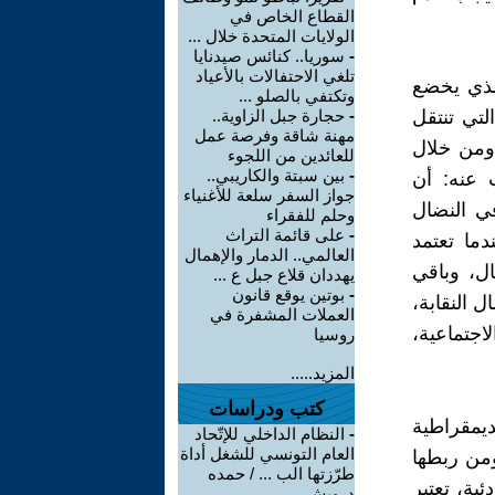
القطاع الخاص في
الولايات المتحدة خلال ...
-
سوريا.. كنائس صيدنايا
تلغي الاحتفالات بالأعياد
الذي يخضع
وتكتفي بالصلو ...
لتي تنتقل
-
حجارة جبل الزاوية..
مهنة شاقة وفرصة عمل
 ومن خلال
للعائدين من اللجوء
-
بين سبتة والكاريبي..
ب عنه: أن
جواز السفر سلعة للأغنياء
في النضال
وحلم للفقراء
-
على قائمة التراث
دما تعتمد
العالمي.. الدمار والإهمال
ال، وباقي
يهددان قلاع جبل ع ...
-
بوتين يوقع قانون
 النقابة،
العملات المشفرة في
جتماعية،
روسيا
المزيد.....
كتب ودراسات
ديمقراطية
-
النظام الداخلي للإتّحاد
العام التونسي للشغل أداة
ومن ربطها
طرّزتها الب ... / حمده
ئية، تعتبر
درويش