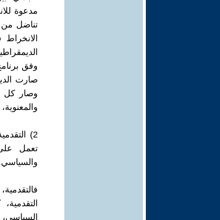
مدعوة للان
تناضل من أ
الانخراط 
الديمقراطي
وفق برنامج
صارت الديم
وصار كل شي
والمعنوية،
2) التقدم
تعمل على 
والسياسي.
فالتقدمية،
التقدمية، 
السياسي، ل