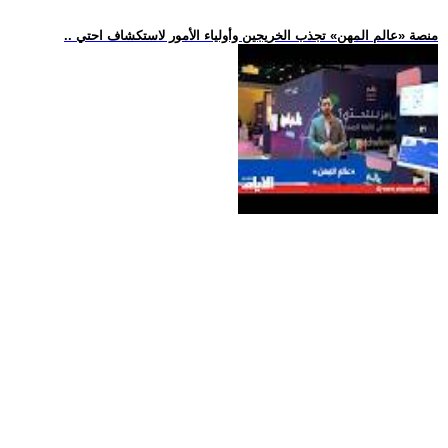
.. منصة «عالم المهن» تجذب الخريجين وأولياء الأمور لاستكشاف احتي