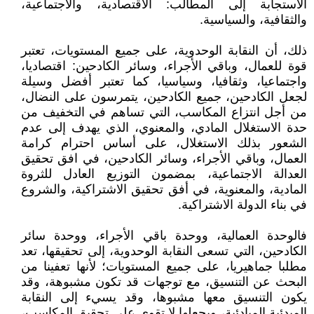
الاستجابة إلى المطالب: الاقتصادية، والاجتماعية،
والثقافية، والسياسية.
ذلك، أن النقابة الوحدوية، على جميع المستويات، تعتبر
قوة للعمال، وباقي الأجراء، وسائر الكادحين: اقتصاديا،
واجتماعيا، وثقافيا، وسياسيا، كما تعتبر أفضل وسيلة
لجعل الكادحين، جميع الكادحين، يتمرسون على النضال،
من أجل انتزاع المكاسب، التي تساهم في التخفيف من
حدة الاستغلال المادي، والمعنوي، الذي يهدف إلى عدم
الشعور بذلك الاستغلال، على أساس احترام كرامة
العمال، وباقي الأجراء، وسائر الكادحين، في افق تحقيق
العدالة الاجتماعية، بمضمون التوزيع العادل للثروة
المادية، والمعنوية، في أفق تحقيق الاشتراكية، والشروع
في بناء الدولة الاشتراكية.
فالوحدة العمالية، ووحدة باقي الأجراء، ووحدة سائر
الكادحين، التي تسعى النقابة الوحدوية، إلى تحقيقها، تعد
مطلبا جماهيريا، على جميع المستويات؛ لأنها تعفينا من
البحث عن التنسيق، مع توجهات قد تكون مشبوهة، وقد
يكون التنسيق معها مشبوها، وقد يسيء إلى النقابة
المبدئية المبادئية، ويجعلها لا تقوى على تحقيق المكاسب،