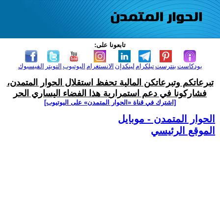
تابعونا على:
بودكاست
بنترست
تيلكرام
لينكدإن
الانستغرام
اليوتيوب
التويتر
الفيسبوك
تبرعاتكم وتبرعاتكن المالية تحفظ استقلال الحوار المتمدن،
فشاركونا في دعم استمرارية هذا الفضاء اليساري الحر
[اشترك في قناة ‫«الحوار المتمدن» على اليوتيوب]
الحوار المتمدن - موبايل
الموقع الرئيسي