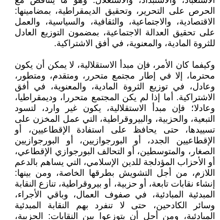
الاستعباد، والاستبداد، والاستغلال. وهو ما يتناقض مع
الحرص على التحرير، وتحقيق الديمقراطية، بمضامينها:
الاقتصادية، والاجتماعية، والثقافية، والسياسية، والعمل
على تحقيق العدالة الاجتماعية، بمضمون التوزيع العادل
للثروة المادية، والمعنوية، في أفق الاشتراكية.
وكيفما كان الأمر، فإن مبدأ الاستقلالية، لا يمكن أن يكون
محترما، إلا في إطار مجتمع متحرر، ومتقدم، ومتطور،
وعادل، في توزيع الثروة المادية، والمعنوية، في أفق
الاشتراكية. أما إذا لم يكن المجتمع متحررا، وديمقراطيا،
وعادلا؛ فإن مبدأ الاستقلالية، يكون غير وارد، لتسود
التبعية، والحزبية، والبيروقراطية، التي عمل المخزن على
تسييدها، حتى يحافظ على استفادة الإقطاعيين، أو
الإقطاعيين الجدد، أو البورجوازيين، أو البورجوازيين
الصغار، والمتوسطين، أو التحالف البورجوازي الإقطاعي،
أو الأحزاب المؤدلجة للدين الإسلامي، التي يساهم بالدعم
اللازم، من أجل التشويش بطرقها الخاصة، ومن بينها:
إنشاء نقابات تابعة، أو حزبية، أو بيروقراطية، تنازع النقابة
المبدئية المبادئية، في صفوف العمال، وباقي الأجراء،
وسائر الكادحين، حتى لا تنفرد بهم النقابة المبدئية
المبادئية، ومن أجل أن يتوزعوا بين النقابات: الحزبية،