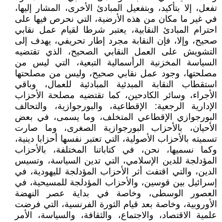
تفعل، إلا بتأكيد، وبتفعيل المبادئ الأخرى، المشار إليها،
في غير ما مكان من هذه الأرضية، التي نحرص فيها على
احترام المبادئ النقابية، يعتبر شرطا لقيام عمل نقابي
صحيح، وإلا، فإن النقابة مجرد إطار تحريفي، يهدف إلى
التشويش على العمل النقابي الصحيح، الذي تقتضيه
السياسة المخزنية الرأسمالية التبعية، التي ليس من
مصلحتها، وجود عمل نقابي صحيح، وليس من مصلحتها
استقطاب النقابة المبدئية المبادئية للعمال، وباقي
الأجراء، وسائر الكادحين، كما تقتضيه مصلحة الأحزاب
الإدارية الرجعية: الإقطاعية، والبورجوازية، والتحالف
البورجوازي الإقطاعي المتخلف، وما يسمى، في بعض
الأحيان، بالأحزاب البورجوازية الصغرى، وما صارت
تسميته بالأحزاب الأصولية، التي تعتبر نفسها أحزابا دينية،
وكما نسميها، نحن، في كتاباتنا المختلفة، بالأحزاب
المؤدلجة للدين الإسلامي، التي تدين السياسة، وتسيس
الدين، والتي اقتفت أثر الأحزاب المؤدلجة لليهودية، في
إسرائيل بين قوسين، والأحزاب المؤدلجة للمسيحية، في
العصور الوسطى، وخاصة في بداية عصر النهضة
الأوروبية، وخاصة بعد قيام الثورة الفرنسية، التي فرضت
علمية الاقتصاد، والاجتماع، والثقافة، والسياسة، الأمر