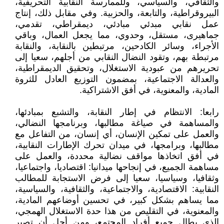
والثقافي، والسياسي، وللممارسة النقابية التحريفية،
البيروقراطية، والتابعة، والحزبية. وفي مقابل ذلك، إنتاج
عمل نقابي مبدئي مبادئي، ديمقراطي، تقدمي،
جماهيرى، مستقل، وحدوي، مما يجعل العمال، وباقي
الأجراء، وسائر الكادحين، مرتبطين بالنقابة، والنقابة
مرتبطة بهم، وتقود النضال النقابي من أجلهم، سعيا إلى
تحريرهم من عبودية الاستغلال، وتحقيق الديمقراطية،
والعدالة الاجتماعية، بمضمون التوزيع العادل للثروة
المادية، والمعنوية، في أفق الاشتراكية.
رابعا: الانتظام في إطار النقابة، والتشبع بمبادئها،
والمساهمة في صياغة مطالبها، وبرنامجها النضالي،
والعمل على تمكين الإنسان، أي إنسان، من التفاعل مع
مطالبها، وبرامجها، في ميدان تحرك الإطارات النقابية،
في أفق اتخاذها مواقف نضالية محددة، والعمل على
مساهمة الجميع، في إنجاحها ميدانيا: اقتصاديا، واجتماعيا،
وثقافيا، وسياسيا، سعيا إلى فرض الاستجابة للمطالب
النقابية: الاقتصادية، والاجتماعية، والثقافية، والسياسية،
مما يساهم بشكل كبير، في تحسين أوضاعهم المادية،
والمعنوية، في التقليص من هذا حدة الاستغلال الهمجي،
الذي يطال جميع أفراد المجتمع، ومن أجل أن تصير