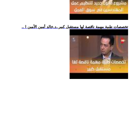
.. تخصصات طبية مهمة ناقصة لها مستقبل كبير..د.خالد أمين الأمين ا