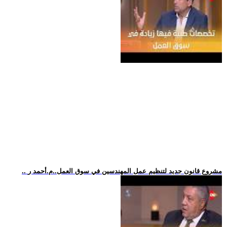
.. مشروع قانون جديد لتنظيم عمل المهندسين في سوق العمل..م.أحمد ر